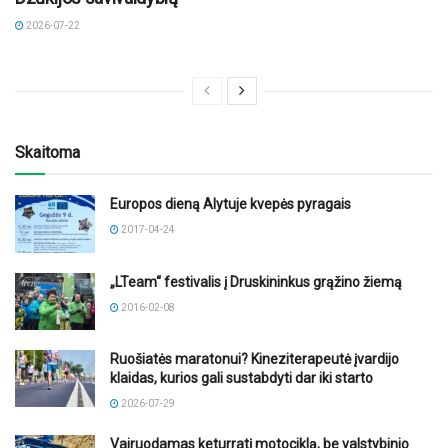
2026-07-22
Skaitoma
Europos dieną Alytuje kvepės pyragais
2017-04-24
„LTeam“ festivalis į Druskininkus grąžino žiemą
2016-02-08
Ruošiatės maratonui? Kineziterapeutė įvardijo
klaidas, kurios gali sustabdyti dar iki starto
2026-07-29
Vairuodamas keturratį motociklą, be valstybinio