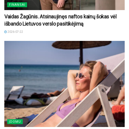
FINANSAI
Vaidas Žagūnis. Atsinaujinęs naftos kainų šokas vėl
išbando Lietuvos verslo pasitikėjimą
2026-07-22
ĮDOMU