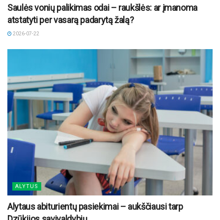
Saulės vonių palikimas odai – raukšlės: ar įmanoma
atstatyti per vasarą padarytą žalą?
2026-07-22
ALYTUS
Alytaus abiturientų pasiekimai – aukščiausi tarp
Dzūkijos savivaldybių