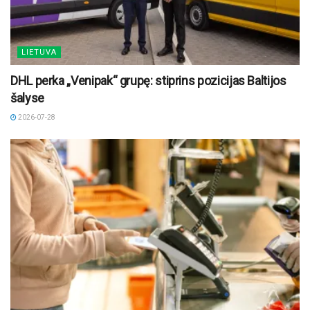
LIETUVA
DHL perka „Venipak“ grupę: stiprins pozicijas Baltijos
šalyse
2026-07-28