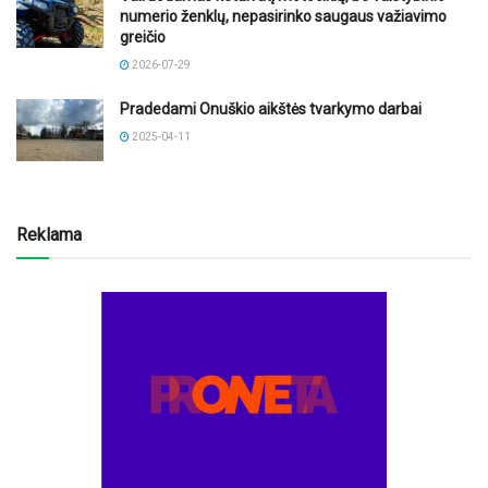
numerio ženklų, nepasirinko saugaus važiavimo
greičio
2026-07-29
Pradedami Onuškio aikštės tvarkymo darbai
2025-04-11
Reklama