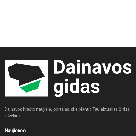
Dainavos krašto naujienų portalas, skelbiantis Tau aktualias žinias
ir įvykius.
Naujienos