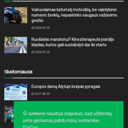
Vairuodamas keturratį motociklą, be valstybinio
numerio ženklų, nepasirinko saugaus važiavimo
greičio
2026-07-29
Ruošiatės maratonui? Kineziterapeutė įvardijo
klaidas, kurios gali sustabdyti dar iki starto
2026-07-29
Skaitomiausia
Europos dieną Alytuje kvepės pyragais
2017-04-24
„LTeam“ festivalis į Druskininkus grąžino žiemą
Ši svetainė naudoja slapukus, kad užtikrintų
2016-02-08
jums geriausią patirtį mūsų svetainėje.
Plačiau