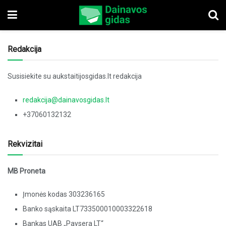
Redakcija
Susisiekite su aukstaitijosgidas.lt redakcija
redakcija@dainavosgidas.lt
+37060132132
Rekvizitai
MB Proneta
Įmonės kodas 303236165
Banko sąskaita LT733500010003322618
Bankas UAB „Paysera LT“