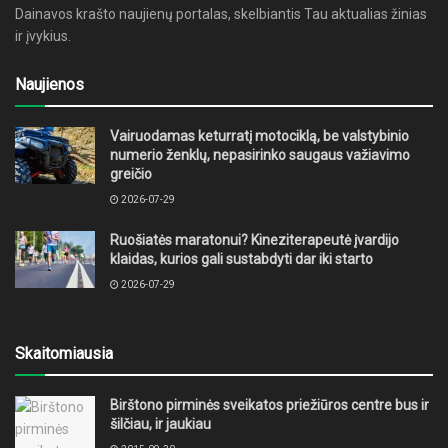
Dainavos krašto naujienų portalas, skelbiantis Tau aktualias žinias
ir įvykius.
Naujienos
Vairuodamas keturratį motociklą, be valstybinio
numerio ženklų, nepasirinko saugaus važiavimo
greičio
2026-07-29
Ruošiatės maratonui? Kineziterapeutė įvardijo
klaidas, kurios gali sustabdyti dar iki starto
2026-07-29
Skaitomiausia
Birštono pirminės sveikatos priežiūros centre bus ir
šilčiau, ir jaukiau