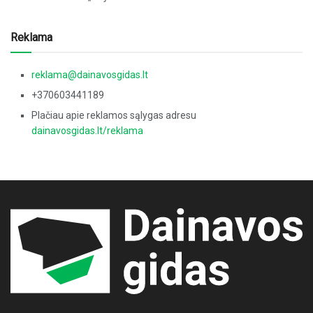
Reklama
reklama@dainavosgidas.lt
+370603441189
Plačiau apie reklamos sąlygas adresu
dainavosgidas.lt/reklama