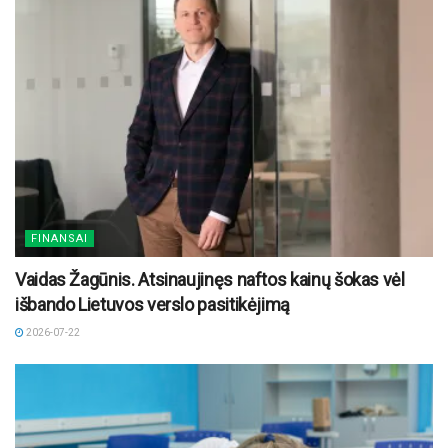
FINANSAI
Vaidas Žagūnis. Atsinaujinęs naftos kainų šokas vėl
išbando Lietuvos verslo pasitikėjimą
2026-07-22