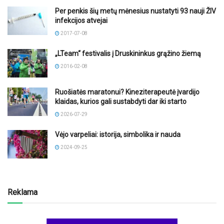
Per penkis šių metų mėnesius nustatyti 93 nauji ŽIV
infekcijos atvejai
2017-07-08
„LTeam“ festivalis į Druskininkus grąžino žiemą
2016-02-08
Ruošiatės maratonui? Kineziterapeutė įvardijo
klaidas, kurios gali sustabdyti dar iki starto
2026-07-29
Vėjo varpeliai: istorija, simbolika ir nauda
2024-09-25
Reklama