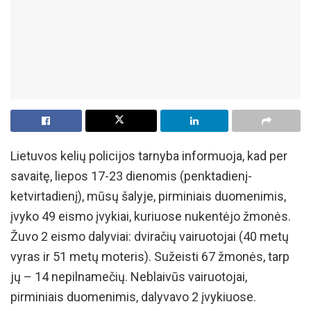
Lietuvos kelių policijos tarnyba informuoja, kad per
savaitę, liepos 17-23 dienomis (penktadienį-
ketvirtadienį), mūsų šalyje, pirminiais duomenimis,
įvyko 49 eismo įvykiai, kuriuose nukentėjo žmonės.
Žuvo 2 eismo dalyviai: dviračių vairuotojai (40 metų
vyras ir 51 metų moteris). Sužeisti 67 žmonės, tarp
jų – 14 nepilnamečių. Neblaivūs vairuotojai,
pirminiais duomenimis, dalyvavo 2 įvykiuose.