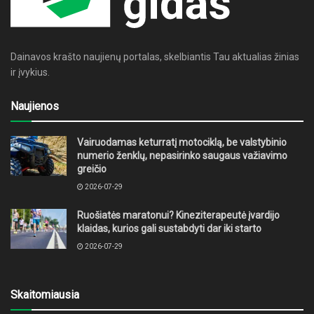
Dainavos krašto naujienų portalas, skelbiantis Tau aktualias žinias
ir įvykius.
Naujienos
Vairuodamas keturratį motociklą, be valstybinio
numerio ženklų, nepasirinko saugaus važiavimo
greičio
2026-07-29
Ruošiatės maratonui? Kineziterapeutė įvardijo
klaidas, kurios gali sustabdyti dar iki starto
2026-07-29
Skaitomiausia