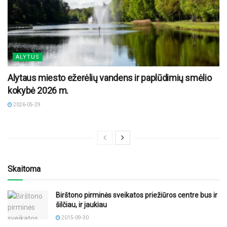
ALYTUS
Alytaus miesto ežerėlių vandens ir paplūdimių smėlio
kokybė 2026 m.
2026-05-29
Skaitoma
Birštono pirminės sveikatos priežiūros centre bus ir
šilčiau, ir jaukiau
2015-09-30