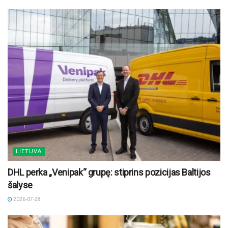
LIETUVA
DHL perka „Venipak“ grupę: stiprins pozicijas Baltijos
šalyse
2026-07-28