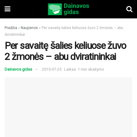
Pradžia
»
Naujienos
»
Per savaitę šalies keliuose žuvo 2 žmonės – abu
dviratininkai
Per savaitę šalies keliuose žuvo
2 žmonės – abu dviratininkai
Dainavos gidas
2015-07-25
Laikas: 1 min skaitymo