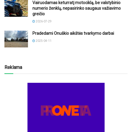
Vairuodamas keturratį motociklą, be valstybinio
numerio ženklų, nepasirinko saugaus važiavimo
greičio
2026-07-29
Pradedami Onuškio aikštės tvarkymo darbai
2025-04-11
Reklama