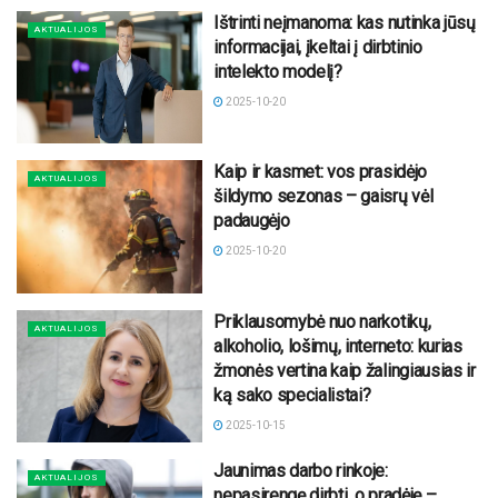
Ištrinti neįmanoma: kas nutinka jūsų
AKTUALIJOS
informacijai, įkeltai į dirbtinio
intelekto modelį?
2025-10-20
Kaip ir kasmet: vos prasidėjo
AKTUALIJOS
šildymo sezonas – gaisrų vėl
padaugėjo
2025-10-20
Priklausomybė nuo narkotikų,
AKTUALIJOS
alkoholio, lošimų, interneto: kurias
žmonės vertina kaip žalingiausias ir
ką sako specialistai?
2025-10-15
Jaunimas darbo rinkoje:
AKTUALIJOS
nepasirengę dirbti, o pradėję –