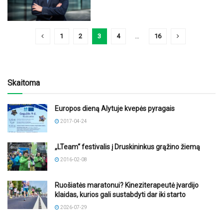
1
2
3
4
…
16
Skaitoma
Europos dieną Alytuje kvepės pyragais
2017-04-24
„LTeam“ festivalis į Druskininkus grąžino žiemą
2016-02-08
Ruošiatės maratonui? Kineziterapeutė įvardijo
klaidas, kurios gali sustabdyti dar iki starto
2026-07-29