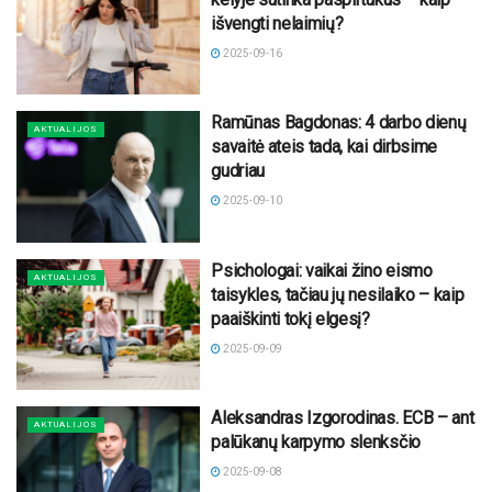
išvengti nelaimių?
2025-09-16
Ramūnas Bagdonas: 4 darbo dienų
AKTUALIJOS
savaitė ateis tada, kai dirbsime
gudriau
2025-09-10
Psichologai: vaikai žino eismo
AKTUALIJOS
taisykles, tačiau jų nesilaiko – kaip
paaiškinti tokį elgesį?
2025-09-09
Aleksandras Izgorodinas. ECB – ant
AKTUALIJOS
palūkanų karpymo slenksčio
2025-09-08