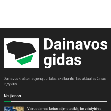
Dainavos krašto naujienų portalas, skelbiantis Tau aktualias žinias
ir įvykius.
Naujienos
Vairuodamas keturratį motociklą, be valstybinio