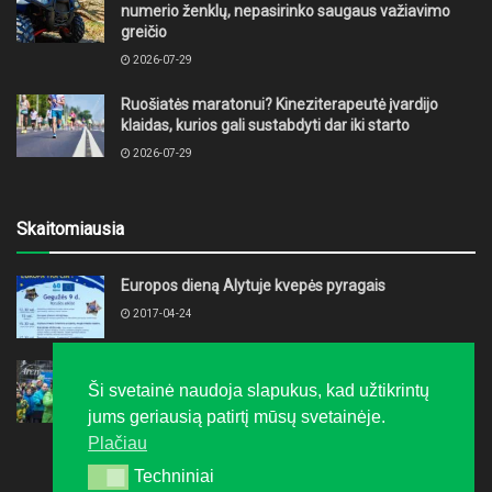
numerio ženklų, nepasirinko saugaus važiavimo
greičio
2026-07-29
Ruošiatės maratonui? Kineziterapeutė įvardijo
klaidas, kurios gali sustabdyti dar iki starto
2026-07-29
Skaitomiausia
Europos dieną Alytuje kvepės pyragais
2017-04-24
„LTeam“ festivalis į Druskininkus grąžino žiemą
Ši svetainė naudoja slapukus, kad užtikrintų
2016-02-08
jums geriausią patirtį mūsų svetainėje.
Plačiau
Techniniai
Techniniai