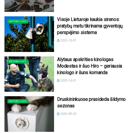
Visoje Lietuvoje kaukia sirenos:
AKTUALIJOS
pratybų metu tikrinama gyventojų
perspėjimo sistema
2025-10-07
Alytaus apskrities kinologas
AKTUALIJOS
Modestas ir šuo Hiro – geriausia
kinologo ir šuns komanda
2025-10-01
Druskininkuose prasideda šildymo
AKTUALIJOS
sezonas
2025-09-30