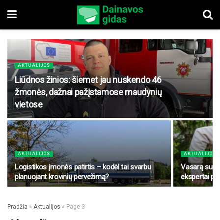
AKTUALIJOS
Liūdnos žinios: šiemet jau nuskendo 46
žmonės, dažnai pažįstamose maudynių
vietose
AKTUALIJOS
AKTUALIJOS
Logistikos įmonės patirtis – kodėl tai svarbu
Vasarą suakt
planuojant krovinių pervežimą?
ekspertai pr
Pradžia
»
Aktualijos
»
Page 3