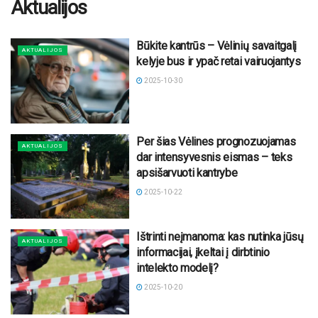
Aktualijos
Būkite kantrūs – Vėlinių savaitgalį
AKTUALIJOS
kelyje bus ir ypač retai vairuojantys
2025-10-30
Per šias Vėlines prognozuojamas
AKTUALIJOS
dar intensyvesnis eismas – teks
apsišarvuoti kantrybe
2025-10-22
Ištrinti neįmanoma: kas nutinka jūsų
AKTUALIJOS
informacijai, įkeltai į dirbtinio
intelekto modelį?
2025-10-20