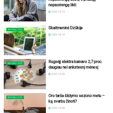
nepasirengę likti
2025-10-14
Skaitmeninė Dzūkija
AKTUALIJOS
2025-10-14
Rugsėjį elektra kainavo 2,7 proc.
AKTUALIJOS
daugiau nei ankstesnį mėnesį
2025-10-09
Oro tarša šildymo sezono metu –
AKTUALIJOS
ką svarbu žinoti?
2025-10-09