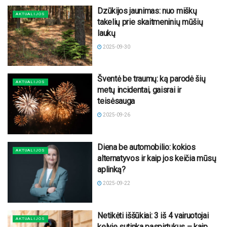
Dzūkijos jaunimas: nuo miškų
AKTUALIJOS
takelių prie skaitmeninių mūšių
laukų
2025-09-30
Šventė be traumų: ką parodė šių
AKTUALIJOS
metų incidentai, gaisrai ir
teisėsauga
2025-09-26
Diena be automobilio: kokios
AKTUALIJOS
alternatyvos ir kaip jos keičia mūsų
aplinką?
2025-09-22
Netikėti iššūkiai: 3 iš 4 vairuotojai
AKTUALIJOS
kelyje sutinka paspirtukus – kaip