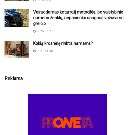
Vairuodamas keturratį motociklą, be valstybinio
numerio ženklų, nepasirinko saugaus važiavimo
greičio
2026-07-29
Kokią krosnelę rinktis namams?
2021-11-30
Reklama