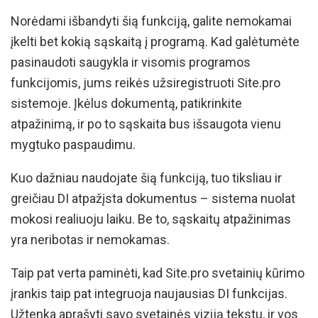
Norėdami išbandyti šią funkciją, galite nemokamai
įkelti bet kokią sąskaitą į programą. Kad galėtumėte
pasinaudoti saugykla ir visomis programos
funkcijomis, jums reikės užsiregistruoti Site.pro
sistemoje. Įkėlus dokumentą, patikrinkite
atpažinimą, ir po to sąskaita bus išsaugota vienu
mygtuko paspaudimu.
Kuo dažniau naudojate šią funkciją, tuo tiksliau ir
greičiau DI atpažįsta dokumentus – sistema nuolat
mokosi realiuoju laiku. Be to, sąskaitų atpažinimas
yra neribotas ir nemokamas.
Taip pat verta paminėti, kad Site.pro svetainių kūrimo
įrankis taip pat integruoja naujausias DI funkcijas.
Užtenka aprašyti savo svetainės viziją tekstu, ir vos