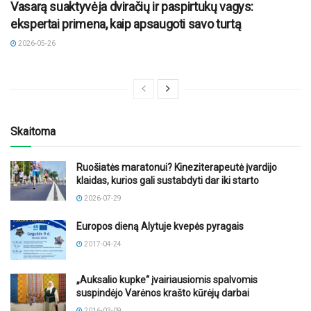
Vasarą suaktyvėja dviračių ir paspirtukų vagys:
ekspertai primena, kaip apsaugoti savo turtą
2026-05-26
Skaitoma
Ruošiatės maratonui? Kineziterapeutė įvardijo
klaidas, kurios gali sustabdyti dar iki starto
2026-07-29
Europos dieną Alytuje kvepės pyragais
2017-04-24
„Auksalio kupke“ įvairiausiomis spalvomis
suspindėjo Varėnos krašto kūrėjų darbai
2016-03-09