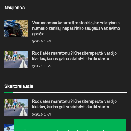
Naujienos
Vairuodamas keturratį motociklą, be valstybinio
numerio ženklų, nepasirinko saugaus važiavimo
greičio
2026-07-29
Ruošiatės maratonui? Kineziterapeutė įvardijo
klaidas, kurios gali sustabdyti dar iki starto
2026-07-29
Skaitomiausia
Ruošiatės maratonui? Kineziterapeutė įvardijo
klaidas, kurios gali sustabdyti dar iki starto
2026-07-29
Europos dieną Alytuje kvepės pyragais