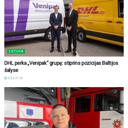
LIETUVA
DHL perka „Venipak“ grupę: stiprins pozicijas Baltijos
šalyse
2026-07-28