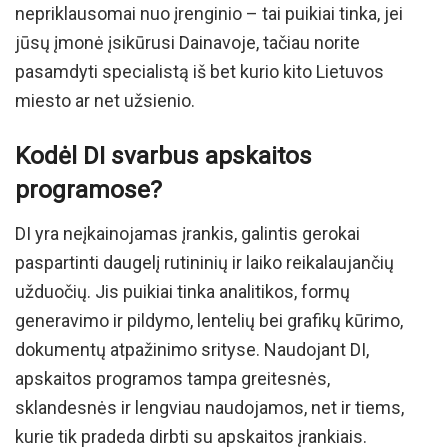
nepriklausomai nuo įrenginio – tai puikiai tinka, jei
jūsų įmonė įsikūrusi Dainavoje, tačiau norite
pasamdyti specialistą iš bet kurio kito Lietuvos
miesto ar net užsienio.
Kodėl DI svarbus apskaitos
programose?
DI yra neįkainojamas įrankis, galintis gerokai
paspartinti daugelį rutininių ir laiko reikalaujančių
užduočių. Jis puikiai tinka analitikos, formų
generavimo ir pildymo, lentelių bei grafikų kūrimo,
dokumentų atpažinimo srityse. Naudojant DI,
apskaitos programos tampa greitesnės,
sklandesnės ir lengviau naudojamos, net ir tiems,
kurie tik pradeda dirbti su apskaitos įrankiais.