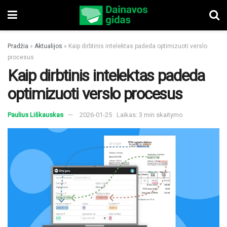
Pradžia
»
Aktualijos
»
Kaip dirbtinis intelektas padeda optimizuoti verslo
procesus
Kaip dirbtinis intelektas padeda
optimizuoti verslo procesus
Paulius Liškauskas
2026-01-25
Laikas: 3 min skaitymo