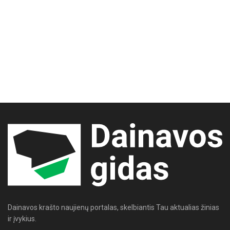
Dainavos krašto naujienų portalas, skelbiantis Tau aktualias žinias
ir įvykius.