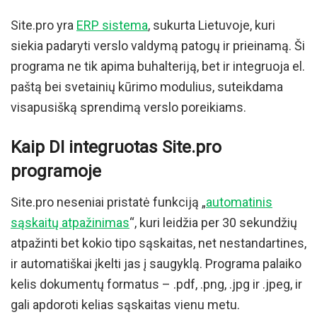
Site.pro yra
ERP sistema
, sukurta Lietuvoje, kuri
siekia padaryti verslo valdymą patogų ir prieinamą. Ši
programa ne tik apima buhalteriją, bet ir integruoja el.
paštą bei svetainių kūrimo modulius, suteikdama
visapusišką sprendimą verslo poreikiams.
Kaip DI integruotas Site.pro
programoje
Site.pro neseniai pristatė funkciją „
automatinis
sąskaitų atpažinimas
“, kuri leidžia per 30 sekundžių
atpažinti bet kokio tipo sąskaitas, net nestandartines,
ir automatiškai įkelti jas į saugyklą. Programa palaiko
kelis dokumentų formatus – .pdf, .png, .jpg ir .jpeg, ir
gali apdoroti kelias sąskaitas vienu metu.