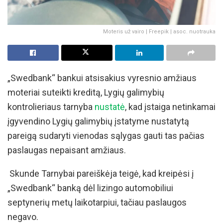
Moteris už vairo | Freepik | asoc. nuotrauka
„Swedbank“ bankui atsisakius vyresnio amžiaus
moteriai suteikti kreditą, Lygių galimybių
kontrolieriaus tarnyba
nustatė
, kad įstaiga netinkamai
įgyvendino Lygių galimybių įstatyme nustatytą
pareigą sudaryti vienodas sąlygas gauti tas pačias
paslaugas nepaisant amžiaus.
Skunde Tarnybai pareiškėja teigė, kad kreipėsi į
„Swedbank“ banką dėl lizingo automobiliui
septynerių metų laikotarpiui, tačiau paslaugos
negavo.