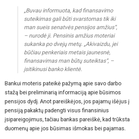
„Buvau informuota, kad finansavimo
suteikimas gali būti svarstomas tik iki
man sueis senatvės pensijos amžius“,
– nurodė ji. Pensinis amžius moteriai
sukanka po dvejų metų. „Akivaizdu, jei
būčiau penkeriais metais jaunesnė,
finansavimas man būtų suteiktas“, –
įsitikinusi banko klientė.
Bankui moteris pateikė pažymą apie savo darbo
stažą bei preliminarią informaciją apie būsimos
pensijos dydį. Anot pareiškėjos, jos pajamų išėjus į
pensiją pakaktų padengti visus finansinius
įsipareigojimus, tačiau bankas pareiškė, kad trūksta
duomenų apie jos būsimas išmokas bei pajamas.