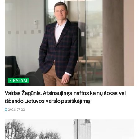
FINANSAI
Vaidas Žagūnis. Atsinaujinęs naftos kainų šokas vėl
išbando Lietuvos verslo pasitikėjimą
2026-07-22