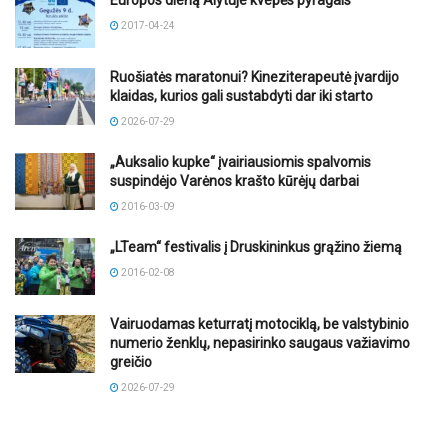
2017-04-24
Ruošiatės maratonui? Kineziterapeutė įvardijo
klaidas, kurios gali sustabdyti dar iki starto
2026-07-29
„Auksalio kupke“ įvairiausiomis spalvomis
suspindėjo Varėnos krašto kūrėjų darbai
2016-03-09
„LTeam“ festivalis į Druskininkus grąžino žiemą
2016-02-08
Vairuodamas keturratį motociklą, be valstybinio
numerio ženklų, nepasirinko saugaus važiavimo
greičio
2026-07-29