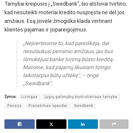
Tarnybai kreipusis į „Swedbank“, šio atstovai tvirtino,
kad nesuteikti moteriai kredito nuspręsta ne dėl jos
amžiaus. Esą įsivėlė žmogiška klaida vertinant
klientės pajamas ir įsipareigojimus.
„Neįvertinome to, kad pareiškėja, dar
nesulaukusi pensinio amžiaus, jau bus
išmokėjusi banke turimą būsto kreditą.
Matome, kad pajamų likusiam lizingo
laikotarpiui būtų užtekę“, – teigė
„Swedbank“.
Žymos:
Lizingas
Lygių galimybių kontrolieriaus tarnyba
Pensija
Pranešimas spaudai
Swedbank