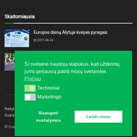
Skaitomiausia
Europos dieną Alytuje kvepės pyragais
2017-04-24
Ruošiatės maratonui? Kineziterapeutė įvardijo
klaidas, kurios gali sustabdyti dar iki starto
Ši svetainė naudoja slapukus, kad užtikrintų
2026-07-29
jums geriausią patirtį mūsų svetainėje.
Plačiau
Techniniai
Techniniai
Marketingo
Marketingo
Rašyti redakcijai
Privatumo politika
Reklama
Išsaugoti
Susisiekite
Leisti visus
nustatymus
© Dainavos gidas