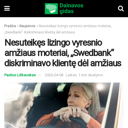
Pradžia
»
Naujienos
»
Nesuteikęs lizingo vyresnio amžiaus moteriai,
„Swedbank“ diskriminavo klientę dėl amžiaus
Nesuteikęs lizingo vyresnio
amžiaus moteriai, „Swedbank“
diskriminavo klientę dėl amžiaus
Paulius Liškauskas
2026-04-08
Laikas: 1 min skaitymo