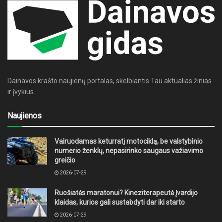
Dainavos krašto naujienų portalas, skelbiantis Tau aktualias žinias
ir įvykius.
Naujienos
Vairuodamas keturratį motociklą, be valstybinio
numerio ženklų, nepasirinko saugaus važiavimo
greičio
2026-07-29
Ruošiatės maratonui? Kineziterapeutė įvardijo
klaidas, kurios gali sustabdyti dar iki starto
2026-07-29