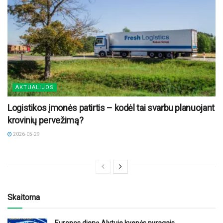
AKTUALIJOS
Logistikos įmonės patirtis – kodėl tai svarbu planuojant
krovinių pervežimą?
2026-05-29
Skaitoma
Europos dieną Alytuje kvepės pyragais