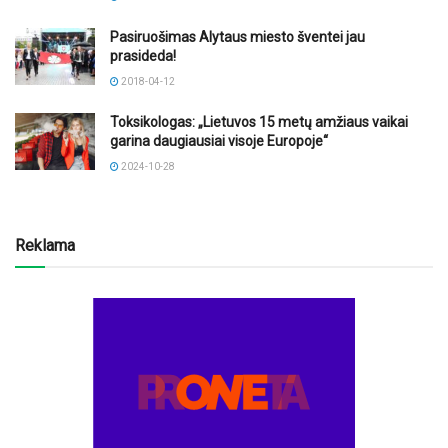
Pasiruošimas Alytaus miesto šventei jau
prasideda!
2018-04-12
Toksikologas: „Lietuvos 15 metų amžiaus vaikai
garina daugiausiai visoje Europoje“
2024-10-28
Reklama