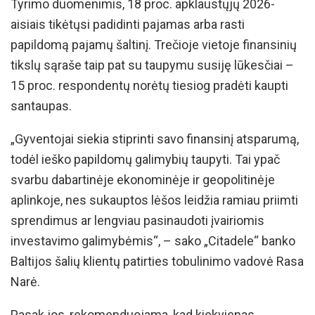
Tyrimo duomenimis, 18 proc. apklaustųjų 2026-
aisiais tikėtųsi padidinti pajamas arba rasti
papildomą pajamų šaltinį. Trečioje vietoje finansinių
tikslų sąraše taip pat su taupymu susiję lūkesčiai –
15 proc. respondentų norėtų tiesiog pradėti kaupti
santaupas.
„Gyventojai siekia stiprinti savo finansinį atsparumą,
todėl ieško papildomų galimybių taupyti. Tai ypač
svarbu dabartinėje ekonominėje ir geopolitinėje
aplinkoje, nes sukauptos lėšos leidžia ramiau priimti
sprendimus ar lengviau pasinaudoti įvairiomis
investavimo galimybėmis“, – sako „Citadele“ banko
Baltijos šalių klientų patirties tobulinimo vadovė Rasa
Narė.
Pasak jos, rekomenduojama, kad kiekvienas