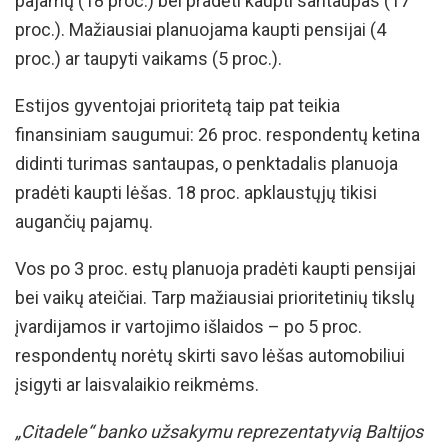
pajamų (18 proc.) bei pradėti kaupti santaupas (17
proc.). Mažiausiai planuojama kaupti pensijai (4
proc.) ar taupyti vaikams (5 proc.).
Estijos gyventojai prioritetą taip pat teikia
finansiniam saugumui: 26 proc. respondentų ketina
didinti turimas santaupas, o penktadalis planuoja
pradėti kaupti lėšas. 18 proc. apklaustųjų tikisi
augančių pajamų.
Vos po 3 proc. estų planuoja pradėti kaupti pensijai
bei vaikų ateičiai. Tarp mažiausiai prioritetinių tikslų
įvardijamos ir vartojimo išlaidos – po 5 proc.
respondentų norėtų skirti savo lėšas automobiliui
įsigyti ar laisvalaikio reikmėms.
„Citadele“ banko užsakymu reprezentatyvią Baltijos