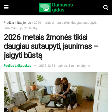
Pradžia
»
Naujienos
»
2026 metais žmonės tikisi daugiau sutaupyti,
jaunimas – įsigyti būstą
2026 metais žmonės tikisi
daugiau sutaupyti, jaunimas –
įsigyti būstą
Paulius Liškauskas
2025-12-31
Laikas: 3 min skaitymo