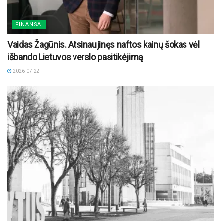
FINANSAI
Vaidas Žagūnis. Atsinaujinęs naftos kainų šokas vėl
išbando Lietuvos verslo pasitikėjimą
2026-07-22