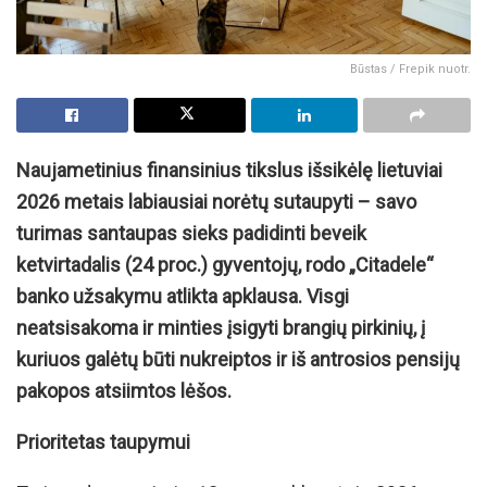
Būstas / Frepik nuotr.
Naujametinius finansinius tikslus išsikėlę lietuviai
2026 metais labiausiai norėtų sutaupyti – savo
turimas santaupas sieks padidinti beveik
ketvirtadalis (24 proc.) gyventojų, rodo „Citadele“
banko užsakymu atlikta apklausa. Visgi
neatsisakoma ir minties įsigyti brangių pirkinių, į
kuriuos galėtų būti nukreiptos ir iš antrosios pensijų
pakopos atsiimtos lėšos.
Prioritetas taupymui