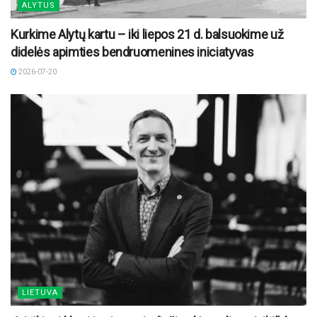
ALYTUS
Kurkime Alytų kartu – iki liepos 21 d. balsuokime už
didelės apimties bendruomenines iniciatyvas
2026-07-20
LIETUVA