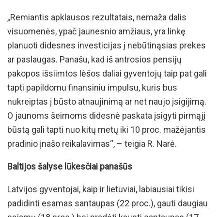
„Remiantis apklausos rezultatais, nemaža dalis
visuomenės, ypač jaunesnio amžiaus, yra linkę
planuoti didesnes investicijas į nebūtinąsias prekes
ar paslaugas. Panašu, kad iš antrosios pensijų
pakopos išsiimtos lėšos daliai gyventojų taip pat gali
tapti papildomu finansiniu impulsu, kuris bus
nukreiptas į būsto atnaujinimą ar net naujo įsigijimą.
O jaunoms šeimoms didesnė paskata įsigyti pirmąjį
būstą gali tapti nuo kitų metų iki 10 proc. mažėjantis
pradinio įnašo reikalavimas“, – teigia R. Narė.
Baltijos šalyse lūkesčiai panašūs
Latvijos gyventojai, kaip ir lietuviai, labiausiai tikisi
padidinti esamas santaupas (22 proc.), gauti daugiau