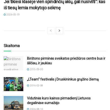
Jei tikiesi klasėje vien spindinčių akių, gali nusivilti“: kas
iš tiesų lemia mokytojo sėkmę
2026-05-19
Skaitoma
Birštono pirminės sveikatos priežiūros centre bus ir
šilčiau, ir jaukiau
2015-09-30
„LTeam“ festivalis į Druskininkus grąžino žiemą
2016-02-08
Vidutinės kuro kainos pirmadienį Lietuvos
degalinėse sumažėjo
2026-08-10