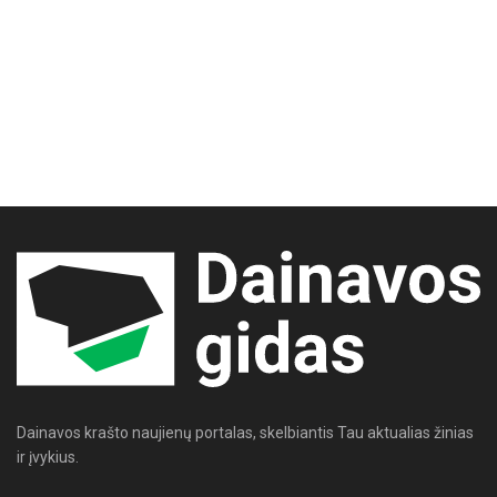
Dainavos krašto naujienų portalas, skelbiantis Tau aktualias žinias
ir įvykius.