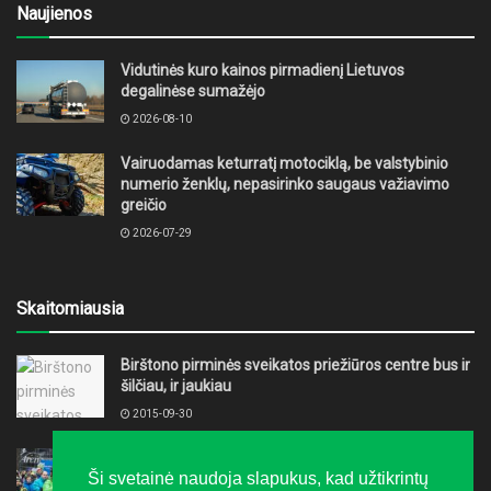
Naujienos
Vidutinės kuro kainos pirmadienį Lietuvos
degalinėse sumažėjo
2026-08-10
Vairuodamas keturratį motociklą, be valstybinio
numerio ženklų, nepasirinko saugaus važiavimo
greičio
2026-07-29
Skaitomiausia
Birštono pirminės sveikatos priežiūros centre bus ir
šilčiau, ir jaukiau
2015-09-30
„LTeam“ festivalis į Druskininkus grąžino žiemą
Ši svetainė naudoja slapukus, kad užtikrintų
2016-02-08