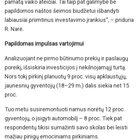
pamatą vaiko ateičiai. Tai taip pat galimybė be
papildomos naštos šeimos biudžetui išbandyti
labiausiai priimtinus investavimo įrankius“, – priduria
R. Narė.
Papildomas impulsas vartojimui
Analizuojant ne pirmo būtinumo prekių ir paslaugų
poreikį, išsiskiria investicijos į nekilnojamąjį turtą.
Nors tokį pirkinį planuotų 9 proc. visų apklaustųjų,
jaunesnių gyventojų (18–29 m.) dalis siekia net 15
proc.
Tuo metu susiremontuoti namus norėtų 12 proc.
gyventojų, o įsigyti automobilį – 8 proc. Tiek pat
respondentų tikisi sumažinti savo skolas bei leisti
mažiau pinigų emociniams pirkiniams.