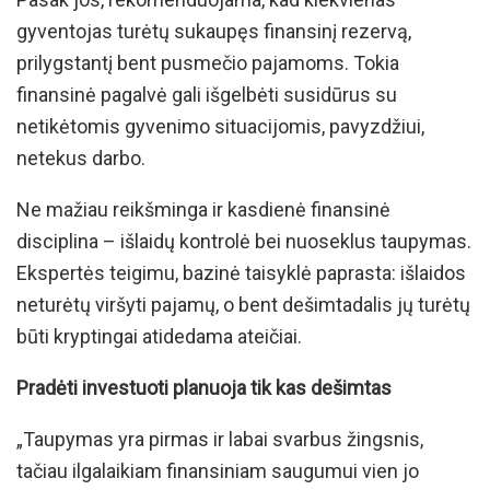
gyventojas turėtų sukaupęs finansinį rezervą,
prilygstantį bent pusmečio pajamoms. Tokia
finansinė pagalvė gali išgelbėti susidūrus su
netikėtomis gyvenimo situacijomis, pavyzdžiui,
netekus darbo.
Ne mažiau reikšminga ir kasdienė finansinė
disciplina – išlaidų kontrolė bei nuoseklus taupymas.
Ekspertės teigimu, bazinė taisyklė paprasta: išlaidos
neturėtų viršyti pajamų, o bent dešimtadalis jų turėtų
būti kryptingai atidedama ateičiai.
Pradėti investuoti planuoja tik kas dešimtas
„Taupymas yra pirmas ir labai svarbus žingsnis,
tačiau ilgalaikiam finansiniam saugumui vien jo