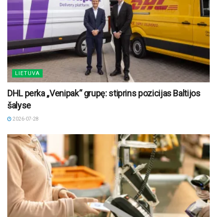
LIETUVA
DHL perka „Venipak“ grupę: stiprins pozicijas Baltijos
šalyse
2026-07-28