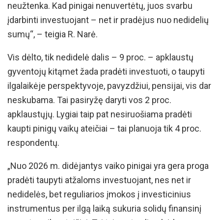
neužtenka. Kad pinigai nenuvertėtų, juos svarbu
įdarbinti investuojant – net ir pradėjus nuo nedidelių
sumų“, – teigia R. Narė.
Vis dėlto, tik nedidelė dalis – 9 proc. – apklaustų
gyventojų kitąmet žada pradėti investuoti, o taupyti
ilgalaikėje perspektyvoje, pavyzdžiui, pensijai, vis dar
neskubama. Tai pasiryžę daryti vos 2 proc.
apklaustųjų. Lygiai taip pat nesiruošiama pradėti
kaupti pinigų vaikų ateičiai – tai planuoja tik 4 proc.
respondentų.
„Nuo 2026 m. didėjantys vaiko pinigai yra gera proga
pradėti taupyti atžaloms investuojant, nes net ir
nedidelės, bet reguliarios įmokos į investicinius
instrumentus per ilgą laiką sukuria solidų finansinį