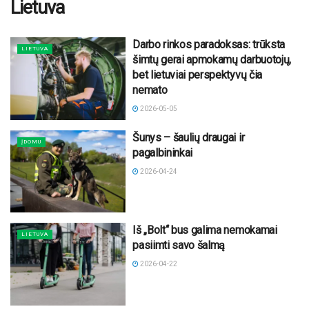
Lietuva
Darbo rinkos paradoksas: trūksta
LIETUVA
šimtų gerai apmokamų darbuotojų,
bet lietuviai perspektyvų čia
nemato
2026-05-05
Šunys – šaulių draugai ir
ĮDOMU
pagalbininkai
2026-04-24
Iš „Bolt“ bus galima nemokamai
LIETUVA
pasiimti savo šalmą
2026-04-22