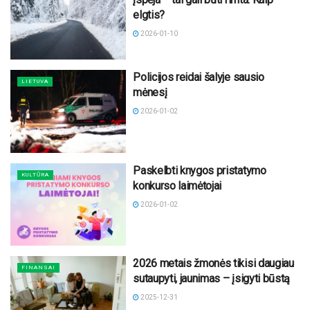
elgtis?
2026-01-10
Policijos reidai šalyje sausio
LIETUVA
mėnesį
2026-01-02
Paskelbti knygos pristatymo
KULTŪRA
konkurso laimėtojai
2026-01-02
2026 metais žmonės tikisi daugiau
FINANSAI
sutaupyti, jaunimas – įsigyti būstą
2025-12-31