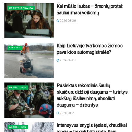
Kai mūšio laukas – žmonių protai:
KRAŠTO APSAUGA
šauliai imasi veiksmų
2026-03-20
Kaip Lietuvoje tvarkomos žiemos
LIETUVA
paveiktos automagistralės?
2026-02-09
Pasiektas rekordinis šaulių
AKTUALIJOS
skaičius: didžioji dauguma – turintys
aukštąjį išsilavinimą, absoliuti
dauguma – dirbantys
2026-01-21
Intensyvus snygis tęsiasi, draudikai
AKTUALIJOS
įspėja – tai gali būti rimta. Kaip