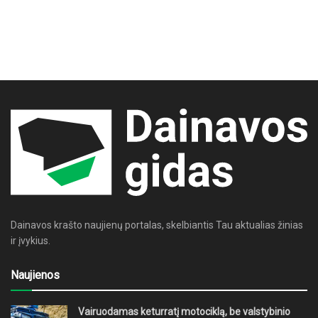
Dainavos krašto naujienų portalas, skelbiantis Tau aktualias žinias
ir įvykius.
Naujienos
Vairuodamas keturratį motociklą, be valstybinio