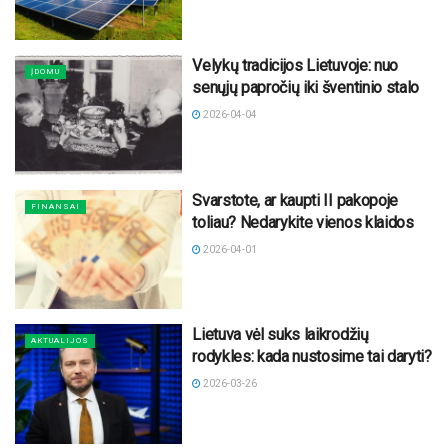
Velykų tradicijos Lietuvoje: nuo
ĮDOMU
senųjų papročių iki šventinio stalo
2026-04-04
Svarstote, ar kaupti II pakopoje
FINANSAI
toliau? Nedarykite vienos klaidos
2026-04-01
Lietuva vėl suks laikrodžių
AKTUALIJOS
rodykles: kada nustosime tai daryti?
2026-03-26