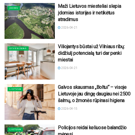
Maži Lietuvos miesteliai slepia
ĮDOMU
įdomias istorijas ir netikėtus
atradimus
2026-04-21
Viliojantys būstai už Vilniaus ribų:
GYVENIMAS
didžiulį potencialą turi dar penki
miestai
2026-04-21
Galvos skausmas „Boltui“ – visoje
LIETUVA
Lietuvoje jau dingę daugiau nei 2500
šalmų, o žmonės rūpinasi higiena
2026-04-15
Policijos reidai keliuose balandžio
LIETUVA
mėnesį