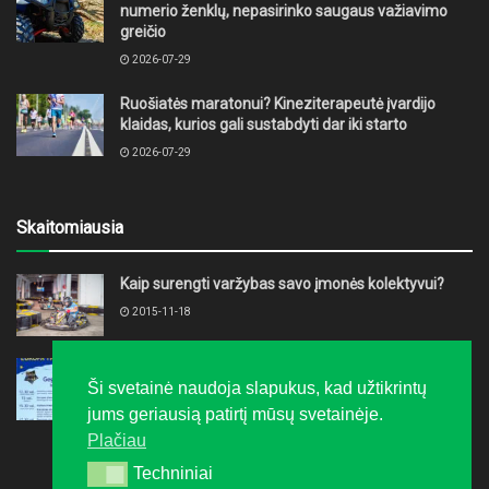
numerio ženklų, nepasirinko saugaus važiavimo
greičio
2026-07-29
Ruošiatės maratonui? Kineziterapeutė įvardijo
klaidas, kurios gali sustabdyti dar iki starto
2026-07-29
Skaitomiausia
Kaip surengti varžybas savo įmonės kolektyvui?
2015-11-18
Europos dieną Alytuje kvepės pyragais
Ši svetainė naudoja slapukus, kad užtikrintų
2017-04-24
jums geriausią patirtį mūsų svetainėje.
Plačiau
Techniniai
Techniniai