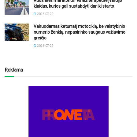
Ruošiatės maratonui? Kineziterapeutė įvardijo
klaidas, kurios gali sustabdyti dar iki starto
2026-07-29
Vairuodamas keturratį motociklą, be valstybinio
numerio ženklų, nepasirinko saugaus važiavimo
greičio
2026-07-29
Reklama