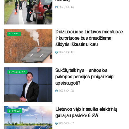
2026-04-14
Didžiuosiuose Lietuvos miestuose
ALYTUS
ir kurortuose bus draudžiama
šildytis iškastiniu kuru
2026-04-10
Sukčių taikinys – antrosios
AKTUALIJOS
pakopos pensijos pinigai: kaip
apsisaugoti?
2026-04-08
Lietuvos vėjo ir saulės elektrinių
LIETUVA
galia jau pasiekė 6 GW
2026-04-07