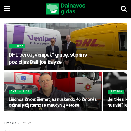
LIETUVA
DHL perka „Venipak“ grupę: stiprins
pozicijas Baltijos šalyse
AKTUALIJOS
LIETUVA
Liūdnos žinios: šiemet jau nuskendo 46 žmonės,
Jei tikiesi kl
dažnai pažįstamose maudynių vietose
nusivilti“: k
Pradžia
»
Lietuva