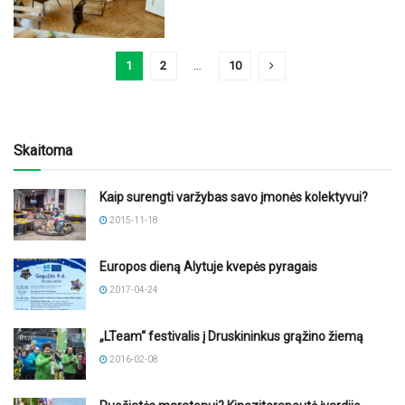
1
2
…
10
Skaitoma
Kaip surengti varžybas savo įmonės kolektyvui?
2015-11-18
Europos dieną Alytuje kvepės pyragais
2017-04-24
„LTeam“ festivalis į Druskininkus grąžino žiemą
2016-02-08