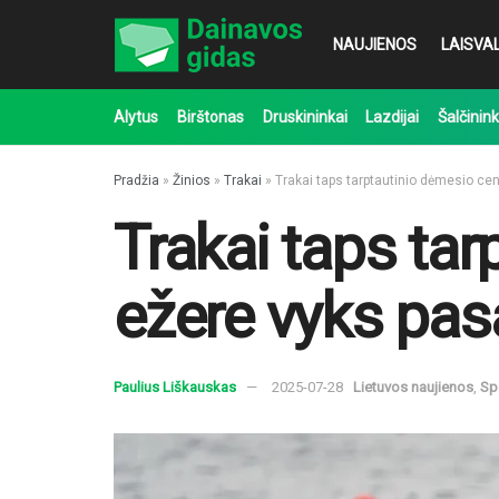
NAUJIENOS
LAISVAL
Alytus
Birštonas
Druskininkai
Lazdijai
Šalčinink
Pradžia
»
Žinios
»
Trakai
»
Trakai taps tarptautinio dėmesio ce
Trakai taps ta
ežere vyks pas
Paulius Liškauskas
2025-07-28
Lietuvos naujienos
,
Sp