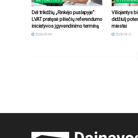
AKTUALIJOS
GYVENIMA
Dėl trikdžių „Rinkėjo puslapyje“
Viliojantys b
LVAT pratęsė piliečių referendumo
didžiulį pote
iniciatyvos įgyvendinimo terminą
miestai
2026-05-04
2026-04-21