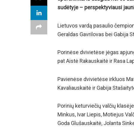
sudėtyje – perspektyviausi jaunie
Lietuvos vardą pasaulio čempionat
Geraldas Gavrilovas bei Gabija S
Porinėse dvivietėse jėgas apjun
pat Aistė Rakauskaitė ir Rasa Lap
Pavienėse dvivietėse irkluos Ma
Kavaliauskaitė ir Gabija Stašaityt
Porinių keturviečių valčių klasėj
Minkus, Ivar Liepis, Motiejus Va
Goda Glušauskaitė, Jolanta Sinkev