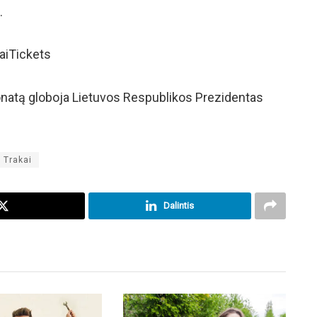
.
kaiTickets
onatą globoja Lietuvos Respublikos Prezidentas
Trakai
Dalintis