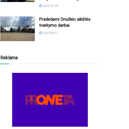
2026-07-29
Pradedami Onuškio aikštės
tvarkymo darbai
2025-04-11
Reklama