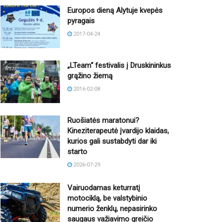
Europos dieną Alytuje kvepės
pyragais
2017-04-24
„LTeam“ festivalis į Druskininkus
grąžino žiemą
2016-02-08
Ruošiatės maratonui?
Kineziterapeutė įvardijo klaidas,
kurios gali sustabdyti dar iki
starto
2026-07-29
Vairuodamas keturratį
motociklą, be valstybinio
numerio ženklų, nepasirinko
saugaus važiavimo greičio