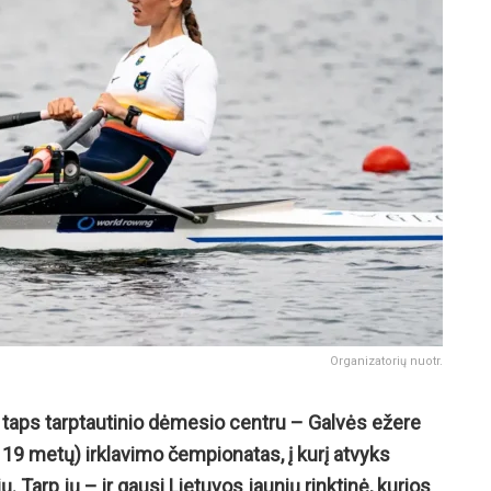
Organizatorių nuotr.
taps tarptautinio dėmesio centru – Galvės ežere
 19 metų) irklavimo čempionatas, į kurį atvyks
ų. Tarp jų – ir gausi Lietuvos jaunių rinktinė, kurios