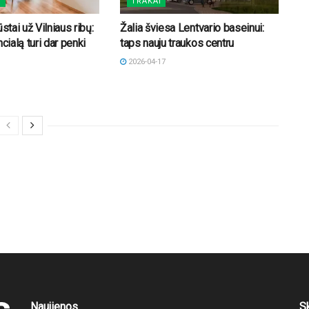
S
TRAKAI
ūstai už Vilniaus ribų:
Žalia šviesa Lentvario baseinui:
ncialą turi dar penki
taps nauju traukos centru
2026-04-17
Naujienos
S