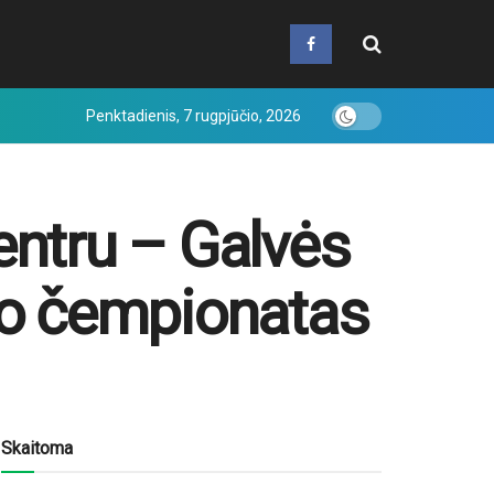
Penktadienis, 7 rugpjūčio, 2026
entru – Galvės
imo čempionatas
Skaitoma