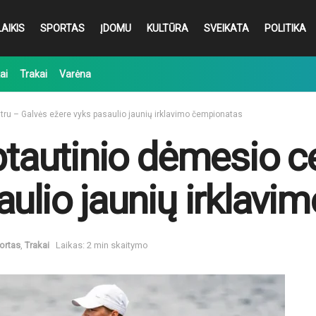
AIKIS
SPORTAS
ĮDOMU
KULTŪRA
SVEIKATA
POLITIKA
ai
Trakai
Varėna
ntru – Galvės ežere vyks pasaulio jaunių irklavimo čempionatas
rptautinio dėmesio c
aulio jaunių irklav
ortas
,
Trakai
Laikas: 2 min skaitymo