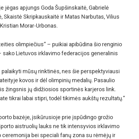
ėje jėgas apjungs Goda Šupšinskaitė, Gabrielė
, Skaistė Skripkauskaitė ir Matas Narbutas, Vilius
Kristian Morar-Urbonas.
ities olimpiečius“ – puikiai apibūdina šio renginio
 sako Lietuvos irklavimo federacijos generalinis
 palaikyti mūsų rinktinės, nes šie perspektyviausi
ateityje kovos ir dėl olimpinių medalių. Pasaulio
žingsnis jų didžiosios sportinės karjeros link.
 tikrai labai stipri, todėl tikimės aukštų rezultatų.“
orto bazėje, įsikūrusioje prie įspūdingo grožio
Sporto aistruolių lauks ne tik intensyvios irklavimo
o ceremonija bei speciali fanų zona su rėmėjų ir