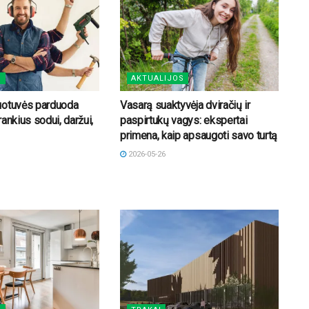
S
AKTUALIJOS
uotuvės parduoda
Vasarą suaktyvėja dviračių ir
ankius sodui, daržui,
paspirtukų vagys: ekspertai
primena, kaip apsaugoti savo turtą
2026-05-26