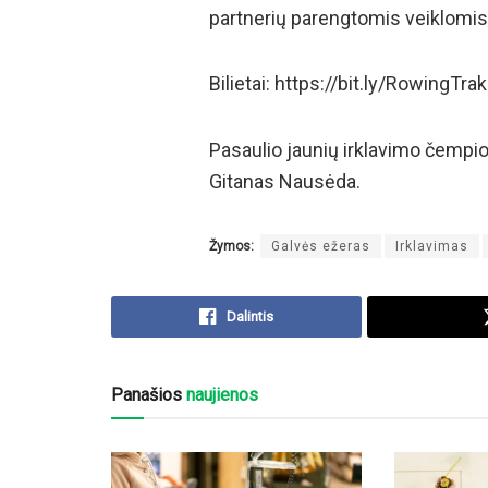
partnerių parengtomis veiklomis
Bilietai: https://bit.ly/RowingTra
Pasaulio jaunių irklavimo čempi
Gitanas Nausėda.
Žymos:
Galvės ežeras
Irklavimas
Dalintis
Panašios
naujienos