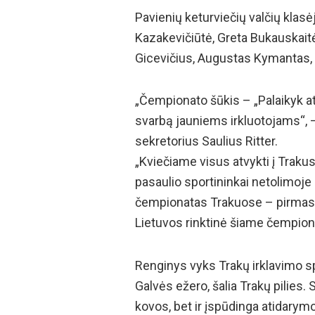
Pavienių keturviečių valčių klas
Kazakevičiūtė, Greta Bukauskaitė
Gicevičius, Augustas Kymantas, 
„Čempionato šūkis – „Palaikyk ate
svarbą jauniems irkluotojams“, –
sekretorius Saulius Ritter.
„Kviečiame visus atvykti į Trakus
pasaulio sportininkai netolimoje 
čempionatas Trakuose – pirmasis 
Lietuvos rinktinė šiame čempionate
Renginys vyks Trakų irklavimo sp
Galvės ežero, šalia Trakų pilies. 
kovos, bet ir įspūdinga atidarym