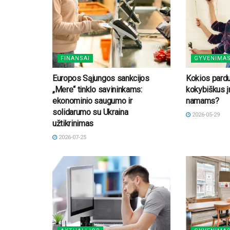
FINANSAI
GYVENIMA
Europos Sąjungos sankcijos
Kokios pard
„Mere“ tinklo savininkams:
kokybiškus įr
ekonominio saugumo ir
namams?
solidarumo su Ukraina
2026-05-29
užtikrinimas
2026-07-25