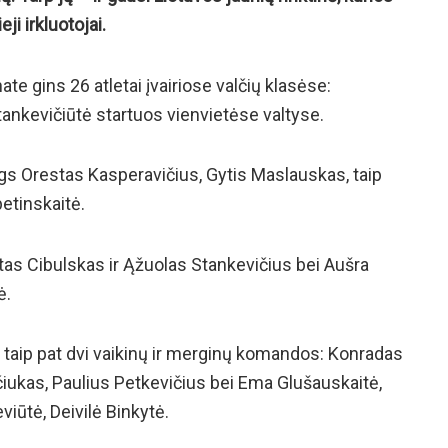
ji irkluotojai.
e gins 26 atletai įvairiose valčių klasėse:
tankevičiūtė startuos vienvietėse valtyse.
gs Orestas Kasperavičius, Gytis Maslauskas, taip
etinskaitė.
tas Cibulskas ir Ąžuolas Stankevičius bei Aušra
ė.
e taip pat dvi vaikinų ir merginų komandos: Konradas
lčiukas, Paulius Petkevičius bei Ema Glušauskaitė,
iūtė, Deivilė Binkytė.