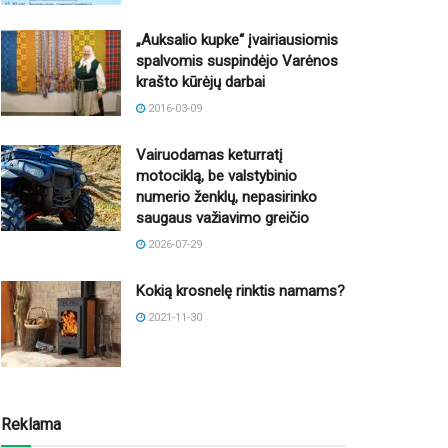
„Auksalio kupke“ įvairiausiomis
spalvomis suspindėjo Varėnos
krašto kūrėjų darbai
2016-03-09
Vairuodamas keturratį
motociklą, be valstybinio
numerio ženklų, nepasirinko
saugaus važiavimo greičio
2026-07-29
Kokią krosnelę rinktis namams?
2021-11-30
Reklama