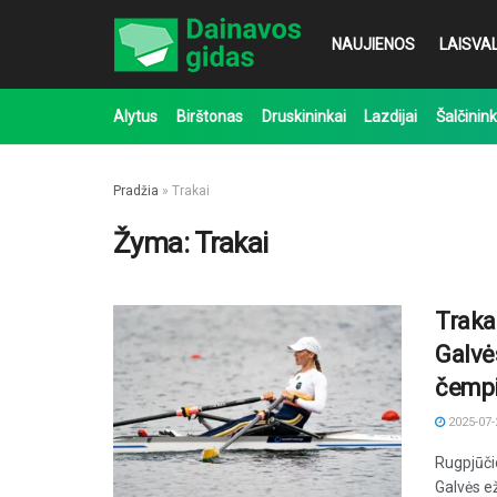
NAUJIENOS
LAISVAL
Alytus
Birštonas
Druskininkai
Lazdijai
Šalčinink
Pradžia
»
Trakai
Žyma:
Trakai
Traka
Galvė
čemp
2025-07-
Rugpjūči
Galvės ež