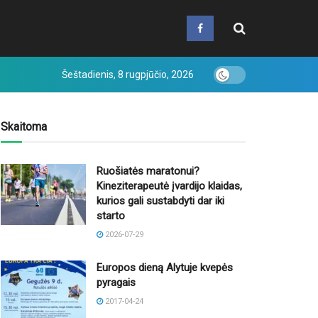
Šeštadienis, 8 rugpjūčio, 2026
Skaitoma
Ruošiatės maratonui?
Kineziterapeutė įvardijo klaidas,
kurios gali sustabdyti dar iki
starto
2026-07-29
Europos dieną Alytuje kvepės
pyragais
2017-04-24