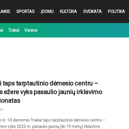
AIKIS
SPORTAS
ĮDOMU
KULTŪRA
SVEIKATA
POLITIKA
ai
Trakai
Varėna
i taps tarptautinio dėmesio centru –
s ežere vyks pasaulio jaunių irklavimo
ionatas
28
o 6–10 dienomis Trakai taps tarptautinio dėmesio centru –
ere vyks 2025 m. pasaulio jaunių (iki 19 metų) irklavimo ...