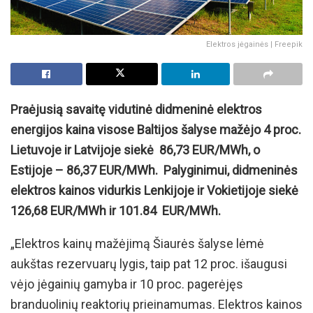
Elektros jėgainės | Freepik
Praėjusią savaitę vidutinė didmeninė elektros
energijos kaina visose Baltijos šalyse mažėjo 4 proc.
Lietuvoje ir Latvijoje siekė 86,73 EUR/MWh, o
Estijoje – 86,37 EUR/MWh. Palyginimui, didmeninės
elektros kainos vidurkis Lenkijoje ir Vokietijoje siekė
126,68 EUR/MWh ir 101.84 EUR/MWh.
„Elektros kainų mažėjimą Šiaurės šalyse lėmė
aukštas rezervuarų lygis, taip pat 12 proc. išaugusi
vėjo jėgainių gamyba ir 10 proc. pagerėjęs
branduolinių reaktorių prieinamumas. Elektros kainos