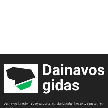
Dainavos krašto naujienų portalas, skelbiantis Tau aktualias žinias