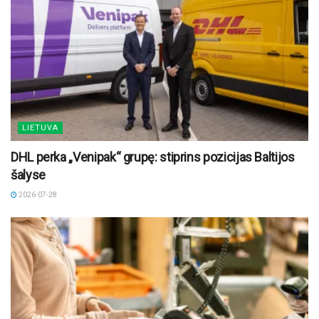
LIETUVA
DHL perka „Venipak“ grupę: stiprins pozicijas Baltijos
šalyse
2026-07-28