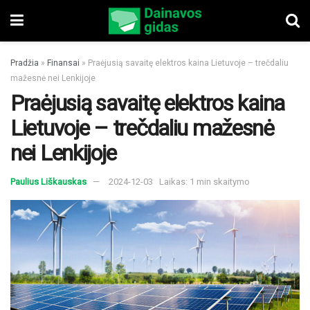
Pradžia
»
Finansai
»
Praėjusią savaitę elektros kaina Lietuvoje – trečdaliu
mažesnė nei Lenkijoje
Praėjusią savaitę elektros kaina
Lietuvoje – trečdaliu mažesnė
nei Lenkijoje
Paulius Liškauskas
2024-12-03
Laikas: 1 min skaitymo