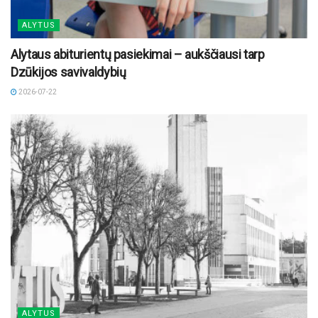
ALYTUS
Alytaus abiturientų pasiekimai – aukščiausi tarp
Dzūkijos savivaldybių
2026-07-22
ALYTUS