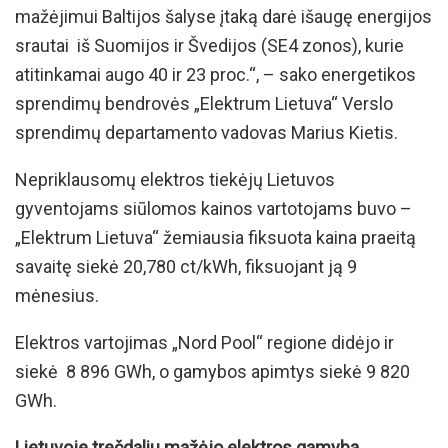
mažėjimui Baltijos šalyse įtaką darė išaugę energijos
srautai iš Suomijos ir Švedijos (SE4 zonos), kurie
atitinkamai augo 40 ir 23 proc.“, – sako energetikos
sprendimų bendrovės „Elektrum Lietuva“ Verslo
sprendimų departamento vadovas Marius Kietis.
Nepriklausomų elektros tiekėjų Lietuvos
gyventojams siūlomos kainos vartotojams buvo –
„Elektrum Lietuva“ žemiausia fiksuota kaina praeitą
savaitę siekė 20,780 ct/kWh, fiksuojant ją 9
mėnesius.
Elektros vartojimas „Nord Pool“ regione didėjo ir
siekė 8 896 GWh, o gamybos apimtys siekė 9 820
GWh.
Lietuvoje trečdaliu mažėjo elektros gamyba