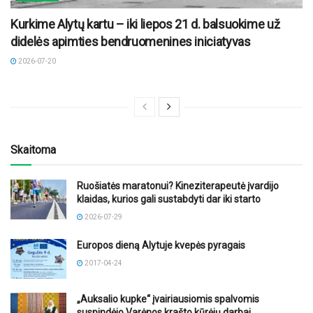
Kurkime Alytų kartu – iki liepos 21 d. balsuokime už
didelės apimties bendruomenines iniciatyvas
2026-07-20
Skaitoma
Ruošiatės maratonui? Kineziterapeutė įvardijo
klaidas, kurios gali sustabdyti dar iki starto
2026-07-29
Europos dieną Alytuje kvepės pyragais
2017-04-24
„Auksalio kupke“ įvairiausiomis spalvomis
suspindėjo Varėnos krašto kūrėjų darbai