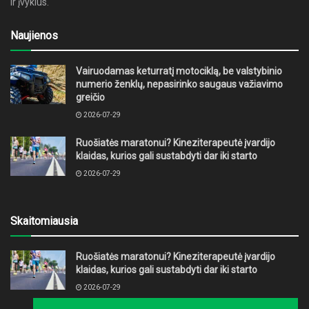
ir įvykius.
Naujienos
Vairuodamas keturratį motociklą, be valstybinio
numerio ženklų, nepasirinko saugaus važiavimo
greičio
2026-07-29
Ruošiatės maratonui? Kineziterapeutė įvardijo
klaidas, kurios gali sustabdyti dar iki starto
2026-07-29
Skaitomiausia
Ruošiatės maratonui? Kineziterapeutė įvardijo
klaidas, kurios gali sustabdyti dar iki starto
2026-07-29