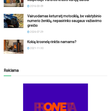
2016-03-09
Vairuodamas keturratį motociklą, be valstybinio
numerio ženklų, nepasirinko saugaus važiavimo
greičio
2026-07-29
Kokią krosnelę rinktis namams?
2021-11-30
Reklama