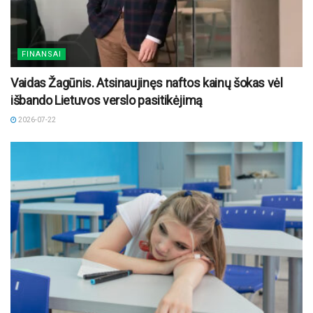
FINANSAI
Vaidas Žagūnis. Atsinaujinęs naftos kainų šokas vėl
išbando Lietuvos verslo pasitikėjimą
2026-07-22