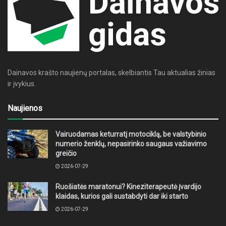
Dainavos krašto naujienų portalas, skelbiantis Tau aktualias žinias
ir įvykius.
Naujienos
Vairuodamas keturratį motociklą, be valstybinio
numerio ženklų, nepasirinko saugaus važiavimo
greičio
2026-07-29
Ruošiatės maratonui? Kineziterapeutė įvardijo
klaidas, kurios gali sustabdyti dar iki starto
2026-07-29