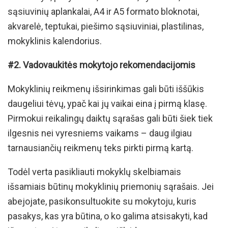
sąsiuvinių aplankalai, A4 ir A5 formato bloknotai,
akvarelė, teptukai, piešimo sąsiuviniai, plastilinas,
mokyklinis kalendorius.
#2. Vadovaukitės mokytojo rekomendacijomis
Mokyklinių reikmenų išsirinkimas gali būti iššūkis
daugeliui tėvų, ypač kai jų vaikai eina į pirmą klasę.
Pirmokui reikalingų daiktų sąrašas gali būti šiek tiek
ilgesnis nei vyresniems vaikams – daug ilgiau
tarnausiančių reikmenų teks pirkti pirmą kartą.
Todėl verta pasikliauti mokyklų skelbiamais
išsamiais būtinų mokyklinių priemonių sąrašais. Jei
abejojate, pasikonsultuokite su mokytoju, kuris
pasakys, kas yra būtina, o ko galima atsisakyti, kad