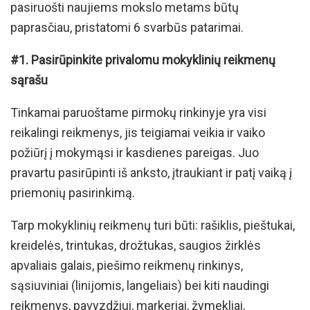
pasiruošti naujiems mokslo metams būtų
paprasčiau, pristatomi 6 svarbūs patarimai.
#1. Pasirūpinkite privalomu mokyklinių reikmenų
sąrašu
Tinkamai paruoštame pirmokų rinkinyje yra visi
reikalingi reikmenys, jis teigiamai veikia ir vaiko
požiūrį į mokymąsi ir kasdienes pareigas. Juo
pravartu pasirūpinti iš anksto, įtraukiant ir patį vaiką į
priemonių pasirinkimą.
Tarp mokyklinių reikmenų turi būti: rašiklis, pieštukai,
kreidelės, trintukas, drožtukas, saugios žirklės
apvaliais galais, piešimo reikmenų rinkinys,
sąsiuviniai (linijomis, langeliais) bei kiti naudingi
reikmenys, pavyzdžiui, markeriai, žymekliai,