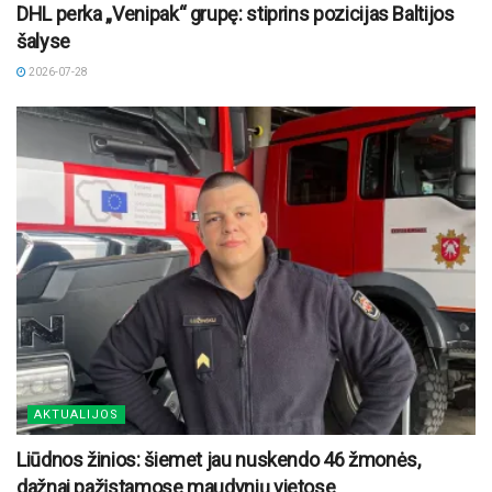
DHL perka „Venipak“ grupę: stiprins pozicijas Baltijos
šalyse
2026-07-28
AKTUALIJOS
Liūdnos žinios: šiemet jau nuskendo 46 žmonės,
dažnai pažįstamose maudynių vietose