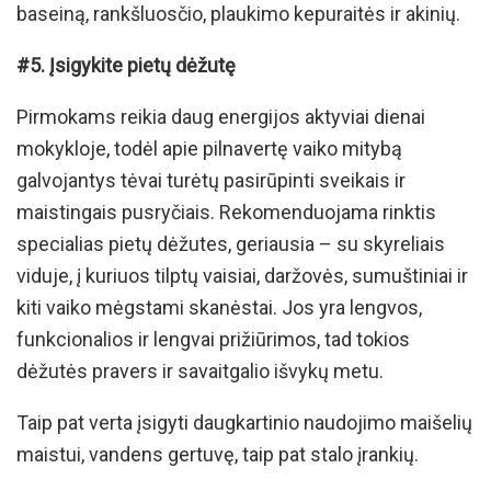
baseiną, rankšluosčio, plaukimo kepuraitės ir akinių.
#5. Įsigykite pietų dėžutę
Pirmokams reikia daug energijos aktyviai dienai
mokykloje, todėl apie pilnavertę vaiko mitybą
galvojantys tėvai turėtų pasirūpinti sveikais ir
maistingais pusryčiais. Rekomenduojama rinktis
specialias pietų dėžutes, geriausia – su skyreliais
viduje, į kuriuos tilptų vaisiai, daržovės, sumuštiniai ir
kiti vaiko mėgstami skanėstai. Jos yra lengvos,
funkcionalios ir lengvai prižiūrimos, tad tokios
dėžutės pravers ir savaitgalio išvykų metu.
Taip pat verta įsigyti daugkartinio naudojimo maišelių
maistui, vandens gertuvę, taip pat stalo įrankių.