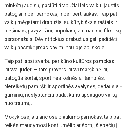
minkštų audinių pasiūti drabužiai leis vaikui jaustis
patogiai ir per pamokas, ir per pertraukas. Taip pat
vaikų mėgstami drabužiai su kūrybiškais raštais ir
piešiniais, pavyzdžiui, populiarių animacinių filmukų
personažais. Dėvint tokius drabužius gali padidėti
vaikų pasitikėjimas savimi naujoje aplinkoje.
Taip pat labai svarbu per kūno kultūros pamokas
laisvai judėti – tam pravers laisvi marškinėliai,
patogūs šortai, sportinės kelnės ar tamprės.
Nereikėtų pamiršti ir sportinės avalynės, geriausia –
guminiu, neslystančiu padu, kuris apsaugos vaiką
nuo traumų.
Mokyklose, siūlančiose plaukimo pamokas, taip pat
reikės maudymosi kostiumėlio ar šortų, šlepečių į