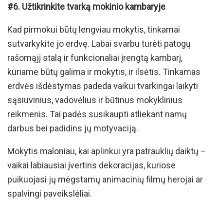
#6. Užtikrinkite tvarką mokinio kambaryje
Kad pirmokui būtų lengviau mokytis, tinkamai
sutvarkykite jo erdvę. Labai svarbu turėti patogų
rašomąjį stalą ir funkcionaliai įrengtą kambarį,
kuriame būtų galima ir mokytis, ir ilsėtis. Tinkamas
erdvės išdėstymas padeda vaikui tvarkingai laikyti
sąsiuvinius, vadovėlius ir būtinus mokyklinius
reikmenis. Tai padės susikaupti atliekant namų
darbus bei padidins jų motyvaciją.
Mokytis maloniau, kai aplinkui yra patrauklių daiktų –
vaikai labiausiai įvertins dekoracijas, kuriose
puikuojasi jų mėgstamų animacinių filmų herojai ar
spalvingi paveikslėliai.