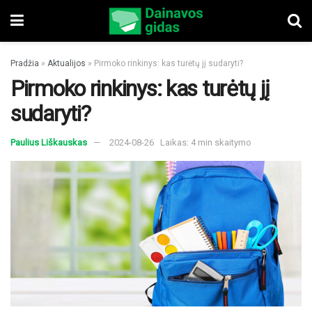
Pradžia
»
Aktualijos
»
Pirmoko rinkinys: kas turėtų jį sudaryti?
Pirmoko rinkinys: kas turėtų jį
sudaryti?
Paulius Liškauskas
2024-08-26
Laikas: 4 min skaitymo