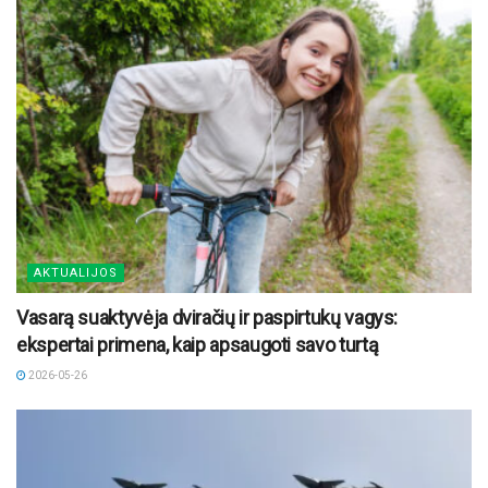
AKTUALIJOS
Vasarą suaktyvėja dviračių ir paspirtukų vagys:
ekspertai primena, kaip apsaugoti savo turtą
2026-05-26