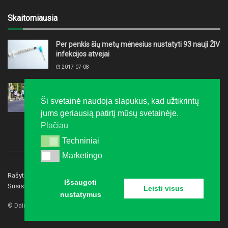
Skaitomiausia
Per penkis šių metų mėnesius nustatyti 93 nauji ŽIV
infekcijos atvejai
2017-07-08
Ruošiatės maratonui? Kineziterapeutė įvardijo
klaidas, kurios gali sustabdyti dar iki starto
Ši svetainė naudoja slapukus, kad užtikrintų
2026-07-29
jums geriausią patirtį mūsų svetainėje.
Plačiau
Techniniai
Techniniai
Marketingo
Marketingo
Rašyti redakcijai
Privatumo politika
Reklama
Išsaugoti
Susisiekite
Leisti visus
nustatymus
© Dainavos gidas