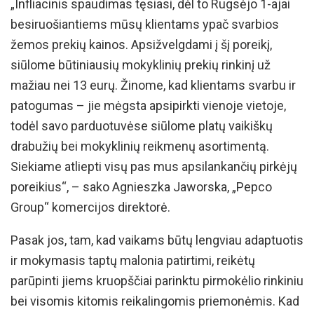
„Infliacinis spaudimas tęsiasi, dėl to Rugsėjo 1-ajai
besiruošiantiems mūsų klientams ypač svarbios
žemos prekių kainos. Apsižvelgdami į šį poreikį,
siūlome būtiniausių mokyklinių prekių rinkinį už
mažiau nei 13 eurų. Žinome, kad klientams svarbu ir
patogumas – jie mėgsta apsipirkti vienoje vietoje,
todėl savo parduotuvėse siūlome platų vaikiškų
drabužių bei mokyklinių reikmenų asortimentą.
Siekiame atliepti visų pas mus apsilankančių pirkėjų
poreikius“, – sako Agnieszka Jaworska, „Pepco
Group“ komercijos direktorė.
Pasak jos, tam, kad vaikams būtų lengviau adaptuotis
ir mokymasis taptų malonia patirtimi, reikėtų
parūpinti jiems kruopščiai parinktu pirmokėlio rinkiniu
bei visomis kitomis reikalingomis priemonėmis. Kad