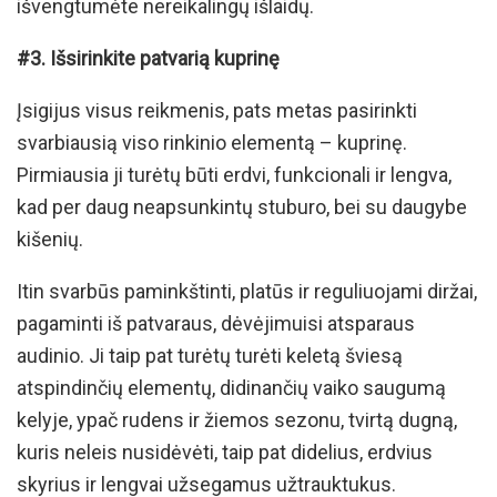
išvengtumėte nereikalingų išlaidų.
#3. Išsirinkite patvarią kuprinę
Įsigijus visus reikmenis, pats metas pasirinkti
svarbiausią viso rinkinio elementą – kuprinę.
Pirmiausia ji turėtų būti erdvi, funkcionali ir lengva,
kad per daug neapsunkintų stuburo, bei su daugybe
kišenių.
Itin svarbūs paminkštinti, platūs ir reguliuojami diržai,
pagaminti iš patvaraus, dėvėjimuisi atsparaus
audinio. Ji taip pat turėtų turėti keletą šviesą
atspindinčių elementų, didinančių vaiko saugumą
kelyje, ypač rudens ir žiemos sezonu, tvirtą dugną,
kuris neleis nusidėvėti, taip pat didelius, erdvius
skyrius ir lengvai užsegamus užtrauktukus.