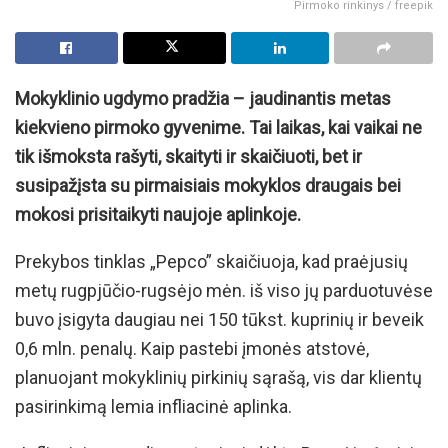
Pirmoko rinkinys / freepik
Mokyklinio ugdymo pradžia – jaudinantis metas
kiekvieno pirmoko gyvenime. Tai laikas, kai vaikai ne
tik išmoksta rašyti, skaityti ir skaičiuoti, bet ir
susipažįsta su pirmaisiais mokyklos draugais bei
mokosi prisitaikyti naujoje aplinkoje.
Prekybos tinklas „Pepco” skaičiuoja, kad praėjusių
metų rugpjūčio-rugsėjo mėn. iš viso jų parduotuvėse
buvo įsigyta daugiau nei 150 tūkst. kuprinių ir beveik
0,6 mln. penalų. Kaip pastebi įmonės atstovė,
planuojant mokyklinių pirkinių sąrašą, vis dar klientų
pasirinkimą lemia infliacinė aplinka.