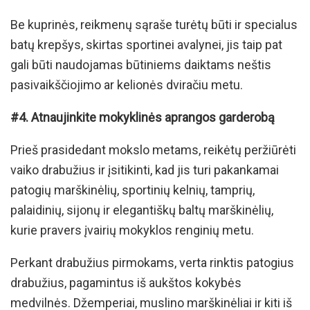
Be kuprinės, reikmenų sąraše turėtų būti ir specialus
batų krepšys, skirtas sportinei avalynei, jis taip pat
gali būti naudojamas būtiniems daiktams neštis
pasivaikščiojimo ar kelionės dviračiu metu.
#4. Atnaujinkite mokyklinės aprangos garderobą
Prieš prasidedant mokslo metams, reikėtų peržiūrėti
vaiko drabužius ir įsitikinti, kad jis turi pakankamai
patogių marškinėlių, sportinių kelnių, tamprių,
palaidinių, sijonų ir elegantiškų baltų marškinėlių,
kurie pravers įvairių mokyklos renginių metu.
Perkant drabužius pirmokams, verta rinktis patogius
drabužius, pagamintus iš aukštos kokybės
medvilnės. Džemperiai, muslino marškinėliai ir kiti iš