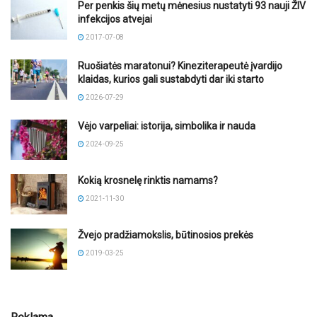
Per penkis šių metų mėnesius nustatyti 93 nauji ŽIV
infekcijos atvejai
2017-07-08
Ruošiatės maratonui? Kineziterapeutė įvardijo
klaidas, kurios gali sustabdyti dar iki starto
2026-07-29
Vėjo varpeliai: istorija, simbolika ir nauda
2024-09-25
Kokią krosnelę rinktis namams?
2021-11-30
Žvejo pradžiamokslis, būtinosios prekės
2019-03-25