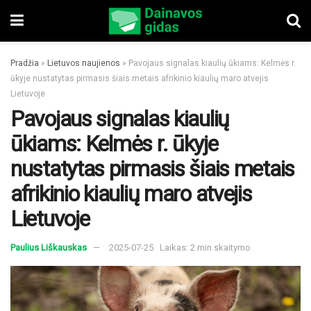
Pradžia
»
Lietuvos naujienos
»
Pavojaus signalas kiaulių ūkiams: Kelmės r.
ūkyje nustatytas pirmasis šiais metais afrikinio kiaulių maro atvejis
Lietuvoje
Pavojaus signalas kiaulių
ūkiams: Kelmės r. ūkyje
nustatytas pirmasis šiais metais
afrikinio kiaulių maro atvejis
Lietuvoje
Paulius Liškauskas
2025-07-25
Laikas: 2 min skaitymo