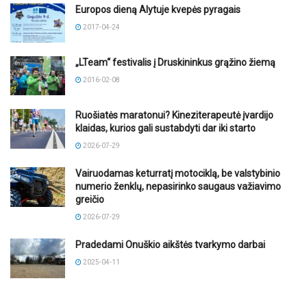
Europos dieną Alytuje kvepės pyragais
2017-04-24
„LTeam“ festivalis į Druskininkus grąžino žiemą
2016-02-08
Ruošiatės maratonui? Kineziterapeutė įvardijo
klaidas, kurios gali sustabdyti dar iki starto
2026-07-29
Vairuodamas keturratį motociklą, be valstybinio
numerio ženklų, nepasirinko saugaus važiavimo
greičio
2026-07-29
Pradedami Onuškio aikštės tvarkymo darbai
2025-04-11