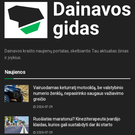
Dainavos krašto naujienų portalas, skelbiantis Tau aktualias žinias
ir įvykius.
Naujienos
Vairuodamas keturratį motociklą, be valstybinio
numerio ženklų, nepasirinko saugaus važiavimo
greičio
2026-07-29
Ruošiatės maratonui? Kineziterapeutė įvardijo
klaidas, kurios gali sustabdyti dar iki starto
2026-07-29