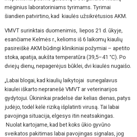
mėginius laboratoriniams tyrimams. Tyrimai
šiandien patvirtino, kad kiaulės užsikrėtusios AKM.
VMVT surinktais duomenimis, liepos 21 d. ūkyje,
esančiame Kelmės r., kelioms iš 6 laikomų kiaulių
pasireiškė AKM būdingi klinikiniai požymiai – apetito
stoka, apatija, aukšta temperatūra (39,5–41 °C). Po
dviejų dienų, nepagerėjus būklei, dvi kiaulės nugaišo.
„Labai blogai, kad kiaulių laikytojai sunegalavus
kiaulei iškarto nepranešė VMVT ar veterinarijos
gydytojui. Ūkininkai pradelsė dar kelias dienas, patys
judėjo, todėl kėlė riziką išplatinti virusą. Tai labai
pavojinga situacija, elgesys itin neatsakingas.
Nuolat kartojame, kad bet koks ūkio gyvūno
sveikatos pakitimas labai pavojingas signalas, jog