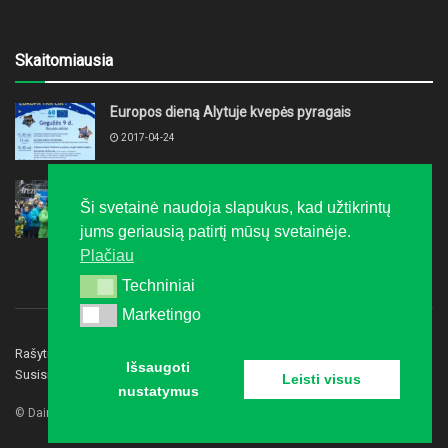
Skaitomiausia
Europos dieną Alytuje kvepės pyragais
2017-04-24
„LTeam“ festivalis į Druskininkus grąžino žiemą
Ši svetainė naudoja slapukus, kad užtikrintų
2016-02-08
jums geriausią patirtį mūsų svetainėje.
Plačiau
Techniniai
Techniniai
Marketingo
Marketingo
Rašyti redakcijai
Privatumo politika
Reklama
Išsaugoti
Susisiekite
Leisti visus
nustatymus
© Dainavos gidas