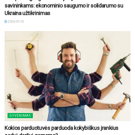
savininkams: ekonominio saugumo ir solidarumo su
Ukraina užtikrinimas
2026-07-25
GYVENIMAS
Kokios parduotuvės parduoda kokybiškus įrankius