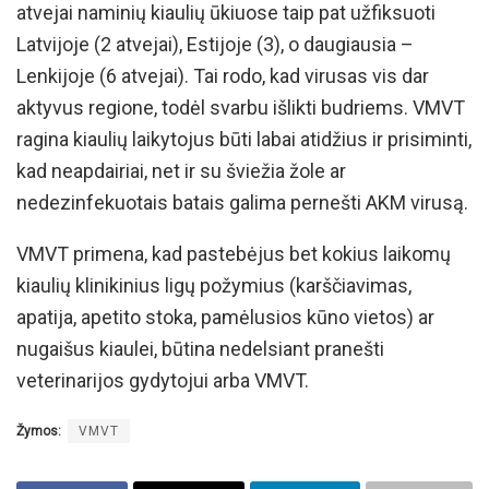
atvejai naminių kiaulių ūkiuose taip pat užfiksuoti
Latvijoje (2 atvejai), Estijoje (3), o daugiausia –
Lenkijoje (6 atvejai). Tai rodo, kad virusas vis dar
aktyvus regione, todėl svarbu išlikti budriems. VMVT
ragina kiaulių laikytojus būti labai atidžius ir prisiminti,
kad neapdairiai, net ir su šviežia žole ar
nedezinfekuotais batais galima pernešti AKM virusą.
VMVT primena, kad pastebėjus bet kokius laikomų
kiaulių klinikinius ligų požymius (karščiavimas,
apatija, apetito stoka, pamėlusios kūno vietos) ar
nugaišus kiaulei, būtina nedelsiant pranešti
veterinarijos gydytojui arba VMVT.
Žymos:
VMVT