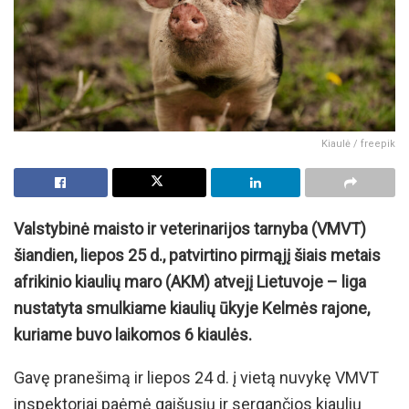
Kiaulė / freepik
Valstybinė maisto ir veterinarijos tarnyba (VMVT)
šiandien, liepos 25 d., patvirtino pirmąjį šiais metais
afrikinio kiaulių maro (AKM) atvejį Lietuvoje – liga
nustatyta smulkiame kiaulių ūkyje Kelmės rajone,
kuriame buvo laikomos 6 kiaulės.
Gavę pranešimą ir liepos 24 d. į vietą nuvykę VMVT
inspektoriai paėmė gaišusių ir sergančios kiaulių