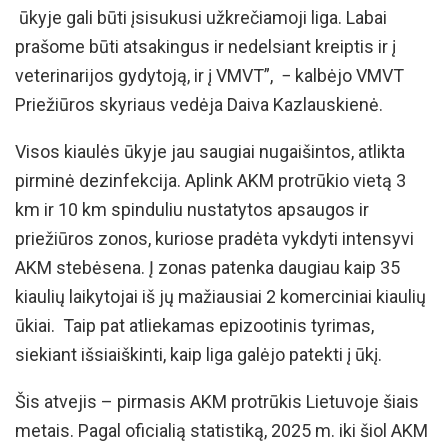
ūkyje gali būti įsisukusi užkrečiamoji liga. Labai
prašome būti atsakingus ir nedelsiant kreiptis ir į
veterinarijos gydytoją, ir į VMVT”, − kalbėjo VMVT
Priežiūros skyriaus vedėja Daiva Kazlauskienė.
Visos kiaulės ūkyje jau saugiai nugaišintos, atlikta
pirminė dezinfekcija. Aplink AKM protrūkio vietą 3
km ir 10 km spinduliu nustatytos apsaugos ir
priežiūros zonos, kuriose pradėta vykdyti intensyvi
AKM stebėsena. Į zonas patenka daugiau kaip 35
kiaulių laikytojai iš jų mažiausiai 2 komerciniai kiaulių
ūkiai. Taip pat atliekamas epizootinis tyrimas,
siekiant išsiaiškinti, kaip liga galėjo patekti į ūkį.
Šis atvejis – pirmasis AKM protrūkis Lietuvoje šiais
metais. Pagal oficialią statistiką, 2025 m. iki šiol AKM