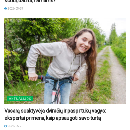
sodui, daržui, namams?
2026-05-29
AKTUALIJOS
Vasarą suaktyvėja dviračių ir paspirtukų vagys:
ekspertai primena, kaip apsaugoti savo turtą
2026-05-26