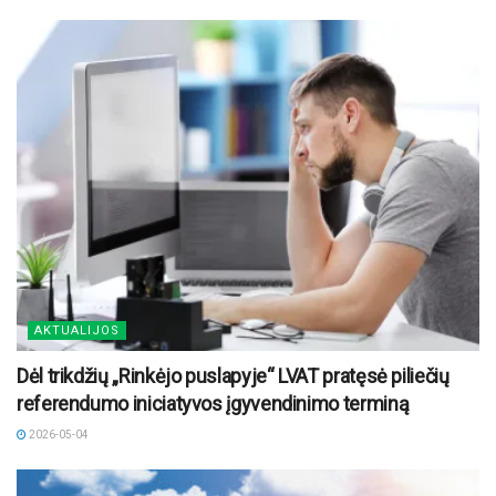
AKTUALIJOS
Dėl trikdžių „Rinkėjo puslapyje“ LVAT pratęsė piliečių
referendumo iniciatyvos įgyvendinimo terminą
2026-05-04