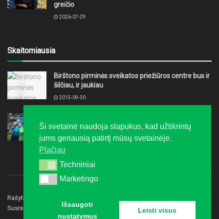
greičio
2026-07-29
Skaitomiausia
Birštono pirminės sveikatos priežiūros centre bus ir
šilčiau, ir jaukiau
2015-09-30
„LTeam“ festivalis į Druskininkus grąžino žiemą
Ši svetainė naudoja slapukus, kad užtikrintų
2016-02-08
jums geriausią patirtį mūsų svetainėje.
Plačiau
Techniniai
Techniniai
Marketingo
Marketingo
Rašyti redakcijai
Privatumo politika
Reklama
Išsaugoti
Susisiekite
Leisti visus
nustatymus