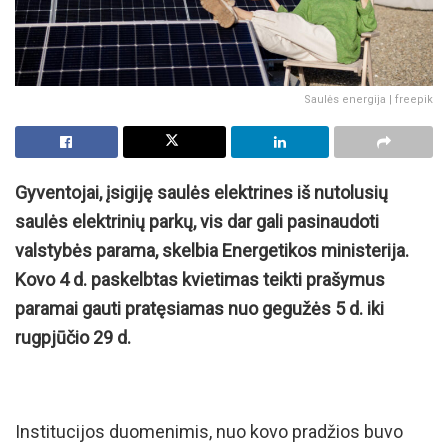
Saulės energija | freepik
Gyventojai, įsigiję saulės elektrines iš nutolusių
saulės elektrinių parkų, vis dar gali pasinaudoti
valstybės parama, skelbia Energetikos ministerija.
Kovo 4 d. paskelbtas kvietimas teikti prašymus
paramai gauti pratęsiamas nuo gegužės 5 d. iki
rugpjūčio 29 d.
Institucijos duomenimis, nuo kovo pradžios buvo