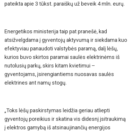
pateikta apie 3 tūkst. paraiškų už beveik 4 mln. eurų.
Energetikos ministerija taip pat pranešė, kad
atsižvelgdama į gyventojų aktyvumą ir siekdama kuo
efektyviau panaudoti valstybės paramą, dalį lėšų,
kurios buvo skirtos paramai saulės elektrinėms iš
nutolusių parkų, skirs kitam kvietimui –
gyventojams, įsirengiantiems nuosavas saulės
elektrines ant namų stogų.
„Toks lėšų paskirstymas leidžia geriau atliepti
gyventojų poreikius ir skatina vis didesnį įsitraukimą
į elektros gamybą iš atsinaujinančių energijos