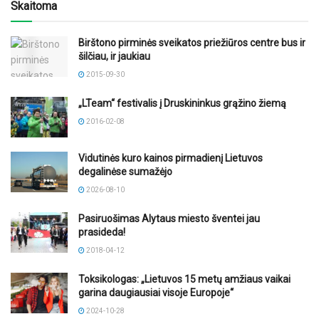
Skaitoma
Birštono pirminės sveikatos priežiūros centre bus ir
šilčiau, ir jaukiau
2015-09-30
„LTeam“ festivalis į Druskininkus grąžino žiemą
2016-02-08
Vidutinės kuro kainos pirmadienį Lietuvos
degalinėse sumažėjo
2026-08-10
Pasiruošimas Alytaus miesto šventei jau
prasideda!
2018-04-12
Toksikologas: „Lietuvos 15 metų amžiaus vaikai
garina daugiausiai visoje Europoje“
2024-10-28