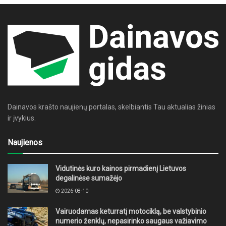
Dainavos krašto naujienų portalas, skelbiantis Tau aktualias žinias
ir įvykius.
Naujienos
Vidutinės kuro kainos pirmadienį Lietuvos
degalinėse sumažėjo
2026-08-10
Vairuodamas keturratį motociklą, be valstybinio
numerio ženklų, nepasirinko saugaus važiavimo