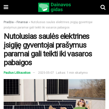
Pradžia
»
Finansai
»
Nutolusias saulės elektrines įsigiję gyventojai
prašymus paramai gali teikti iki vasaros pabaigos
Nutolusias saulės elektrines
įsigiję gyventojai prašymus
paramai gali teikti iki vasaros
pabaigos
Paulius Liškauskas
2025-05-07
Laikas: 1 min skaitymo