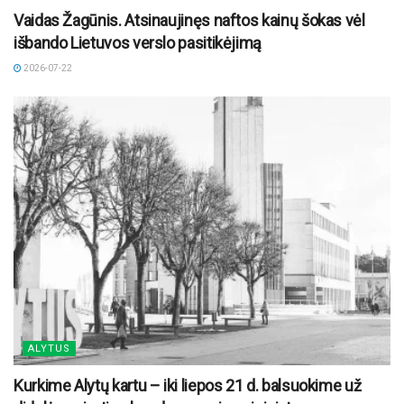
Vaidas Žagūnis. Atsinaujinęs naftos kainų šokas vėl
išbando Lietuvos verslo pasitikėjimą
2026-07-22
ALYTUS
Kurkime Alytų kartu – iki liepos 21 d. balsuokime už