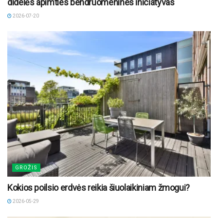
didelės apimties bendruomenines iniciatyvas
2026-07-20
GROŽIS
Kokios poilsio erdvės reikia šiuolaikiniam žmogui?
2026-05-29