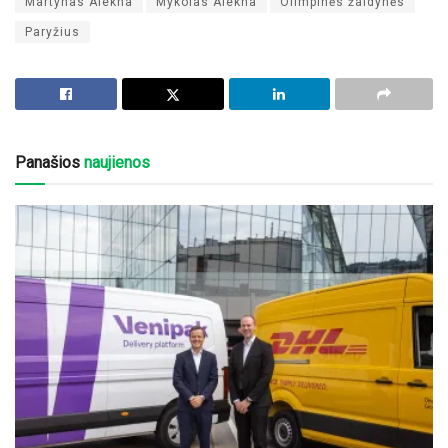
Martynas Alekna
Mykolas Alekna
Olimpinės žaidynės
Paryžius
Panašios
naujienos