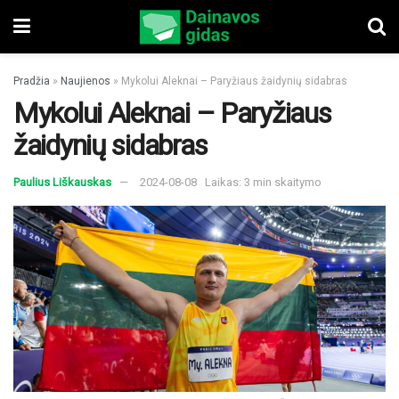
Pradžia
»
Naujienos
»
Mykolui Aleknai – Paryžiaus žaidynių sidabras
Mykolui Aleknai – Paryžiaus
žaidynių sidabras
Paulius Liškauskas
2024-08-08
Laikas: 3 min skaitymo