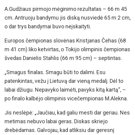
A.Gudžiaus pirmojo mėginimo rezultatas – 66 m 45
cm. Antruoju bandymu jis diską nusviedė 65 m 2 cm,
o dar trys bandymai buvo neįskaityti.
Europos čempionas slovėnas Kristjanas Čehas (68
m 41 cm) liko ketvirtas, o Tokijo olimpinis čempionas
švedas Danielis Stahlis (66 m 95 cm) – septintas.
„Smagus finalas. Smagu būti to dalimi. Esu
patenkintas, vežu į Lietuvą dar vieną medalį. Dėl to
labai džiugu. Nepavyko laimėti, pavyks kitą kartą“, –
po finalo kalbėjo olimpinis vicečempionas M.Alekna.
Jis neslėpė: „Jaučiau, kad galiu mesti dar geriau. Nes
metimas nebuvo labai geras. Diskas skriejo
drebėdamas. Galvojau, kad atliksiu dar geresnį