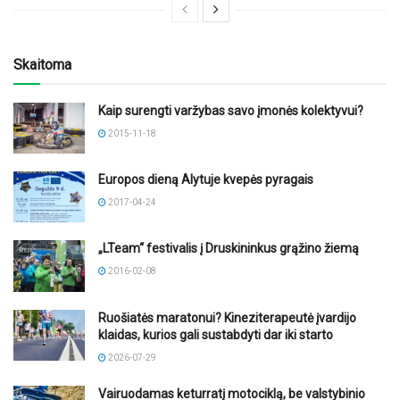
Skaitoma
Kaip surengti varžybas savo įmonės kolektyvui?
2015-11-18
Europos dieną Alytuje kvepės pyragais
2017-04-24
„LTeam“ festivalis į Druskininkus grąžino žiemą
2016-02-08
Ruošiatės maratonui? Kineziterapeutė įvardijo
klaidas, kurios gali sustabdyti dar iki starto
2026-07-29
Vairuodamas keturratį motociklą, be valstybinio