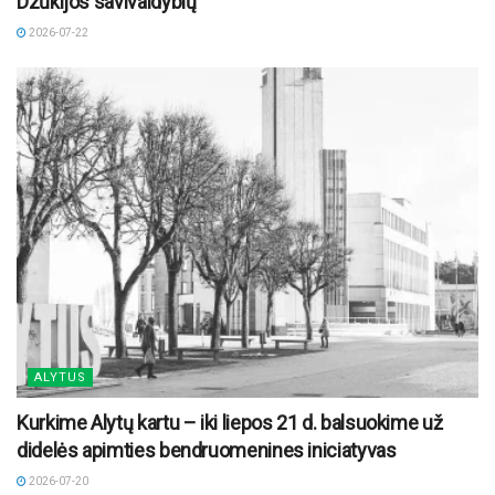
Dzūkijos savivaldybių
2026-07-22
ALYTUS
Kurkime Alytų kartu – iki liepos 21 d. balsuokime už
didelės apimties bendruomenines iniciatyvas
2026-07-20