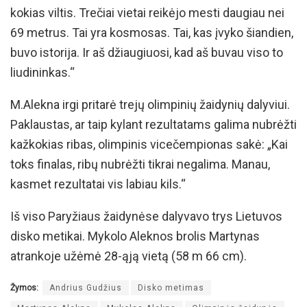
kokias viltis. Trečiai vietai reikėjo mesti daugiau nei
69 metrus. Tai yra kosmosas. Tai, kas įvyko šiandien,
buvo istorija. Ir aš džiaugiuosi, kad aš buvau viso to
liudininkas.“
M.Alekna irgi pritarė trejų olimpinių žaidynių dalyviui.
Paklaustas, ar taip kylant rezultatams galima nubrėžti
kažkokias ribas, olimpinis vicečempionas sakė: „Kai
toks finalas, ribų nubrėžti tikrai negalima. Manau,
kasmet rezultatai vis labiau kils.“
Iš viso Paryžiaus žaidynėse dalyvavo trys Lietuvos
disko metikai. Mykolo Aleknos brolis Martynas
atrankoje užėmė 28-ąją vietą (58 m 66 cm).
Žymos:
Andrius Gudžius
Disko metimas