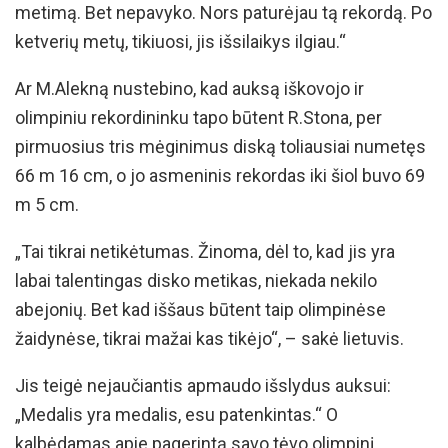
metimą. Bet nepavyko. Nors paturėjau tą rekordą. Po
ketverių metų, tikiuosi, jis išsilaikys ilgiau.“
Ar M.Alekną nustebino, kad auksą iškovojo ir
olimpiniu rekordininku tapo būtent R.Stona, per
pirmuosius tris mėginimus diską toliausiai numetęs
66 m 16 cm, o jo asmeninis rekordas iki šiol buvo 69
m 5 cm.
„Tai tikrai netikėtumas. Žinoma, dėl to, kad jis yra
labai talentingas disko metikas, niekada nekilo
abejonių. Bet kad iššaus būtent taip olimpinėse
žaidynėse, tikrai mažai kas tikėjo“, – sakė lietuvis.
Jis teigė nejaučiantis apmaudo išslydus auksui:
„Medalis yra medalis, esu patenkintas.“ O
kalbėdamas apie pagerintą savo tėvo olimpinį