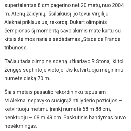
supertalentas 8 cm pagerino net 20 metų, nuo 2004
m. Atėnų žaidynių, išsilaikiusį jo tėvui Virgilijui
Aleknai priklausiusį rekordą. Dukart olimpinis
čempionas šį momentą savo akimis matė kartu su
kitais šeimos nariais sėdėdamas „Stade de France“
tribūnose.
Tačiau tada olimpinę sceną užkariavo R.Stona, iki tol
žengęs septintoje vietoje. Jis ketvirtuoju mėginimu
numetė diską 70 m.
Šiais metais pasaulio rekordininku tapusiam
M.Aleknai nepavyko susigrąžinti lyderio pozicijos –
ketvirtuoju metimu įrankį numetė 68 m 88 cm,
penktuoju – 68 m 49 cm. Paskutinis bandymas buvo
nesėkmingas.