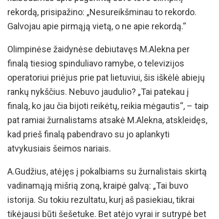
rekordą, prisipažino: „Nesureikšminau to rekordo.
Galvojau apie pirmąją vietą, o ne apie rekordą.“
Olimpinėse žaidynėse debiutavęs M.Alekna per
finalą tiesiog spinduliavo ramybe, o televizijos
operatoriui priėjus prie pat lietuviui, šis iškėlė abiejų
rankų nykščius. Nebuvo jaudulio? „Tai patekau į
finalą, ko jau čia bijoti reikėtų, reikia mėgautis“, – taip
pat ramiai žurnalistams atsakė M.Alekna, atskleidęs,
kad prieš finalą pabendravo su jo aplankyti
atvykusiais šeimos nariais.
A.Gudžius, atėjęs į pokalbiams su žurnalistais skirtą
vadinamąją mišrią zoną, kraipė galvą: „Tai buvo
istorija. Su tokiu rezultatu, kurį aš pasiekiau, tikrai
tikėjausi būti šešetuke. Bet atėjo vyrai ir sutrypė bet