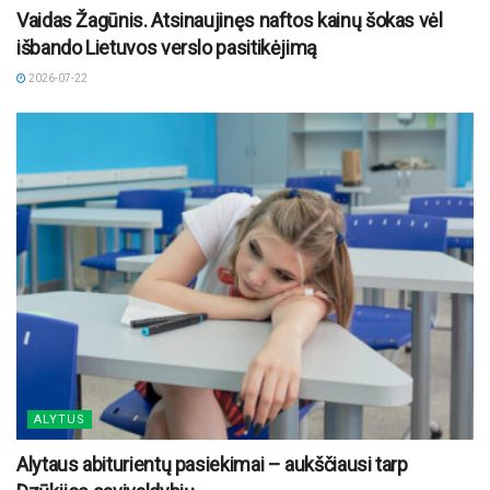
Vaidas Žagūnis. Atsinaujinęs naftos kainų šokas vėl
išbando Lietuvos verslo pasitikėjimą
2026-07-22
ALYTUS
Alytaus abiturientų pasiekimai – aukščiausi tarp