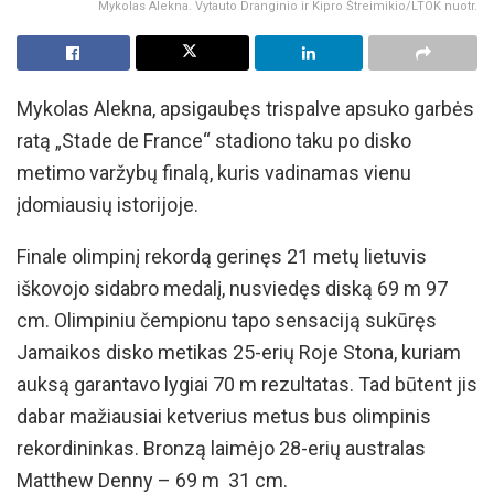
Mykolas Alekna. Vytauto Dranginio ir Kipro Štreimikio/LTOK nuotr.
Mykolas Alekna, apsigaubęs trispalve apsuko garbės
ratą „Stade de France“ stadiono taku po disko
metimo varžybų finalą, kuris vadinamas vienu
įdomiausių istorijoje.
Finale olimpinį rekordą gerinęs 21 metų lietuvis
iškovojo sidabro medalį, nusviedęs diską 69 m 97
cm. Olimpiniu čempionu tapo sensaciją sukūręs
Jamaikos disko metikas 25-erių Roje Stona, kuriam
auksą garantavo lygiai 70 m rezultatas. Tad būtent jis
dabar mažiausiai ketverius metus bus olimpinis
rekordininkas. Bronzą laimėjo 28-erių australas
Matthew Denny – 69 m 31 cm.