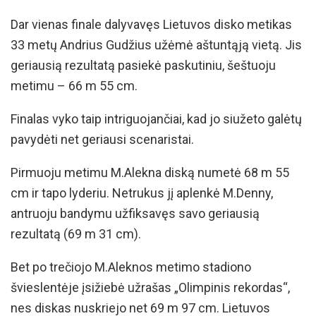
Dar vienas finale dalyvavęs Lietuvos disko metikas
33 metų Andrius Gudžius užėmė aštuntąją vietą. Jis
geriausią rezultatą pasiekė paskutiniu, šeštuoju
metimu – 66 m 55 cm.
Finalas vyko taip intriguojančiai, kad jo siužeto galėtų
pavydėti net geriausi scenaristai.
Pirmuoju metimu M.Alekna diską numetė 68 m 55
cm ir tapo lyderiu. Netrukus jį aplenkė M.Denny,
antruoju bandymu užfiksavęs savo geriausią
rezultatą (69 m 31 cm).
Bet po trečiojo M.Aleknos metimo stadiono
švieslentėje įsižiebė užrašas „Olimpinis rekordas“,
nes diskas nuskriejo net 69 m 97 cm. Lietuvos