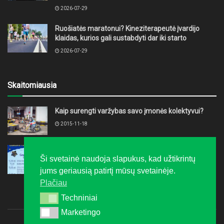
2026-07-29
Ruošiatės maratonui? Kineziterapeutė įvardijo
klaidas, kurios gali sustabdyti dar iki starto
2026-07-29
Skaitomiausia
Kaip surengti varžybas savo įmonės kolektyvui?
2015-11-18
Europos dieną Alytuje kvepės pyragais
Ši svetainė naudoja slapukus, kad užtikrintų
2017-04-24
jums geriausią patirtį mūsų svetainėje.
Plačiau
Techniniai
Techniniai
Marketingo
Marketingo