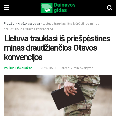
Pradžia
»
Krašto apsauga
»
Lietuva traukiasi iš priešpėstines minas
draudžiančios Otavos konvencijos
Lietuva traukiasi iš priešpėstines
minas draudžiančios Otavos
konvencijos
Paulius Liškauskas
2025-05-08
Laikas: 2 min skaitymo