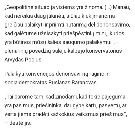
„Geopolitinė situacija visiems yra žinoma. (…) Manau,
kad nereikia daug įtikinėti, siūlau kiek įmanoma
greičiau palaikyti ir priimti nutarimą dėl denonsavimo,
kad galėtume užsisakyti priešpėstinių minų, kurios
yra būtinos mūsų šalies saugumo palaikymui“, –
plenarinių posėdžių salėje kalbėjo konservatorius
Arvydas Pocius.
Palaikyti konvencijos denonsavimą ragino ir
socialdemokratas Ruslanas Baranovas.
„Tai darome tam, kad žinodami, kad tokie pajėgumai
yra pas mus, priešininkai daugybę kartų pasvertų, ar
verta jiems pradėti kažkokius veiksmus prieš mus“,
– dėstė jis.