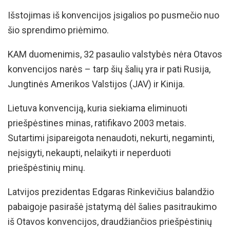
Išstojimas iš konvencijos įsigalios po pusmečio nuo
šio sprendimo priėmimo.
KAM duomenimis, 32 pasaulio valstybės nėra Otavos
konvencijos narės – tarp šių šalių yra ir pati Rusija,
Jungtinės Amerikos Valstijos (JAV) ir Kinija.
Lietuva konvenciją, kuria siekiama eliminuoti
priešpėstines minas, ratifikavo 2003 metais.
Sutartimi įsipareigota nenaudoti, nekurti, negaminti,
neįsigyti, nekaupti, nelaikyti ir neperduoti
priešpėstinių minų.
Latvijos prezidentas Edgaras Rinkevičius balandžio
pabaigoje pasirašė įstatymą dėl šalies pasitraukimo
iš Otavos konvencijos, draudžiančios priešpėstinių