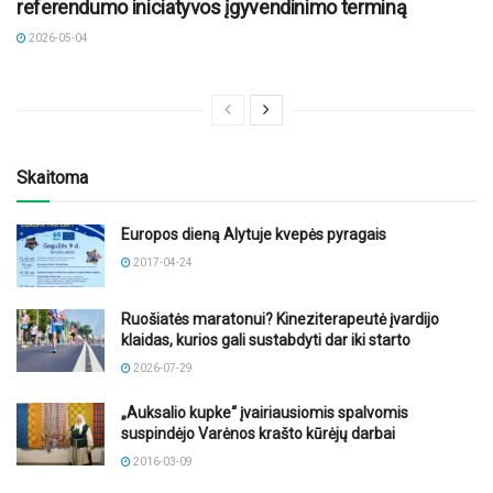
referendumo iniciatyvos įgyvendinimo terminą
2026-05-04
Skaitoma
Europos dieną Alytuje kvepės pyragais
2017-04-24
Ruošiatės maratonui? Kineziterapeutė įvardijo
klaidas, kurios gali sustabdyti dar iki starto
2026-07-29
„Auksalio kupke“ įvairiausiomis spalvomis
suspindėjo Varėnos krašto kūrėjų darbai
2016-03-09