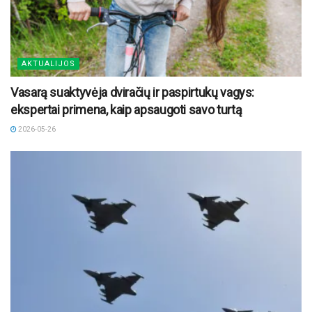
AKTUALIJOS
Vasarą suaktyvėja dviračių ir paspirtukų vagys:
ekspertai primena, kaip apsaugoti savo turtą
2026-05-26