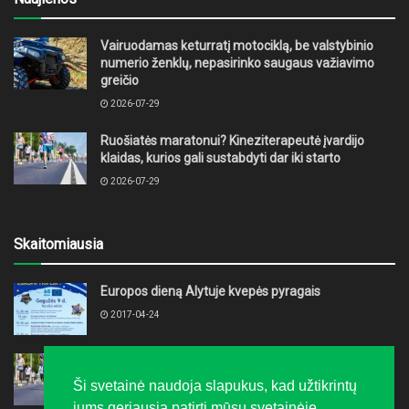
Vairuodamas keturratį motociklą, be valstybinio
numerio ženklų, nepasirinko saugaus važiavimo
greičio
2026-07-29
Ruošiatės maratonui? Kineziterapeutė įvardijo
klaidas, kurios gali sustabdyti dar iki starto
2026-07-29
Skaitomiausia
Europos dieną Alytuje kvepės pyragais
2017-04-24
Ruošiatės maratonui? Kineziterapeutė įvardijo
klaidas, kurios gali sustabdyti dar iki starto
Ši svetainė naudoja slapukus, kad užtikrintų
2026-07-29
jums geriausią patirtį mūsų svetainėje.