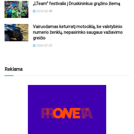
„LTeam“ festivalis į Druskininkus grąžino žiemą
2016-02-08
Vairuodamas keturratį motociklą, be valstybinio
numerio ženklų, nepasirinko saugaus važiavimo
greičio
2026-07-29
Reklama