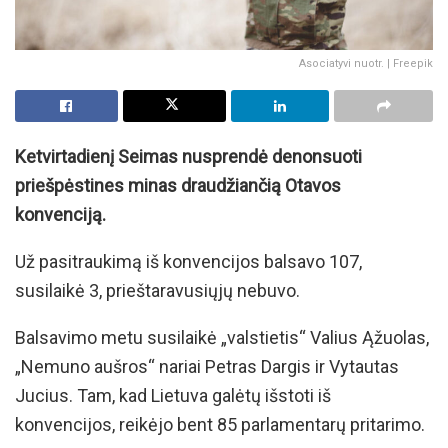
Asociatyvi nuotr. | Freepik
Ketvirtadienį Seimas nusprendė denonsuoti
priešpėstines minas draudžiančią Otavos
konvenciją.
Už pasitraukimą iš konvencijos balsavo 107,
susilaikė 3, prieštaravusiųjų nebuvo.
Balsavimo metu susilaikė „valstietis“ Valius Ąžuolas,
„Nemuno aušros“ nariai Petras Dargis ir Vytautas
Jucius. Tam, kad Lietuva galėtų išstoti iš
konvencijos, reikėjo bent 85 parlamentarų pritarimo.