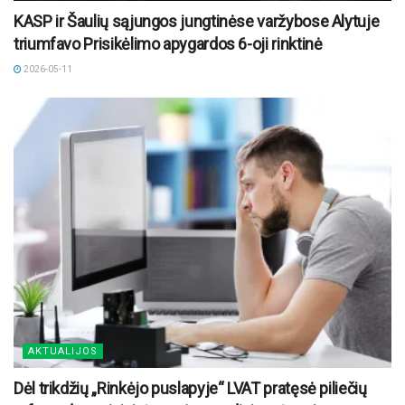
KASP ir Šaulių sąjungos jungtinėse varžybose Alytuje
triumfavo Prisikėlimo apygardos 6-oji rinktinė
2026-05-11
AKTUALIJOS
Dėl trikdžių „Rinkėjo puslapyje“ LVAT pratęsė piliečių