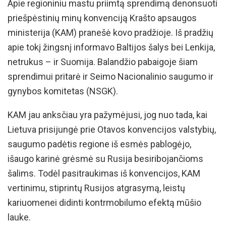
Apie regioniniu mastu priimtą sprendimą denonsuoti
priešpėstinių minų konvenciją Krašto apsaugos
ministerija (KAM) pranešė kovo pradžioje. Iš pradžių
apie tokį žingsnį informavo Baltijos šalys bei Lenkija,
netrukus – ir Suomija. Balandžio pabaigoje šiam
sprendimui pritarė ir Seimo Nacionalinio saugumo ir
gynybos komitetas (NSGK).
KAM jau anksčiau yra pažymėjusi, jog nuo tada, kai
Lietuva prisijungė prie Otavos konvencijos valstybių,
saugumo padėtis regione iš esmės pablogėjo,
išaugo karinė grėsmė su Rusija besiribojančioms
šalims. Todėl pasitraukimas iš konvencijos, KAM
vertinimu, stiprintų Rusijos atgrasymą, leistų
kariuomenei didinti kontrmobilumo efektą mūšio
lauke.