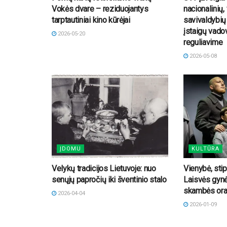
Vokės dvare – reziduojantys
nacionalinių, 
tarptautiniai kino kūrėjai
savivaldybių 
įstaigų vado
2026-05-20
reguliavime
2026-05-08
ĮDOMU
KULTŪRA
Velykų tradicijos Lietuvoje: nuo
Vienybė, stip
senųjų papročių iki šventinio stalo
Laisvės gynė
skambės orat
2026-04-04
2026-01-09