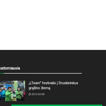
kaitomiausia
„LTeam“ festivalis į Druskininkus
grąžino žiemą
2016-02-08