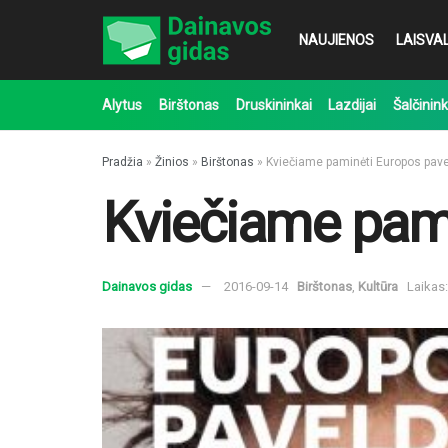
NAUJIENOS
LAISVAL
Alytus
Birštonas
Druskininkai
Lazdijai
Šalčinink
Pradžia
»
Žinios
»
Birštonas
»
Kviečiame paminėti Europos pav
Kviečiame pami
Dainavos gidas
2016-09-14
Birštonas
,
Kultūra
Laikas