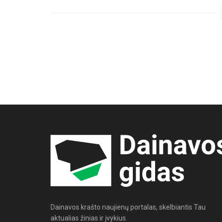
Dainavos krašto naujienų portalas, skelbiantis Tau
aktualias žinias ir įvykius.