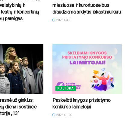
valstybinių ir
miestuose ir kurortuose bus
teatrų ir koncertinių
draudžiama šildytis iškastiniu kuru
vų pareigas
2026-04-10
KULTŪRA
resnė už ginklus:
Paskelbti knygos pristatymo
jų dienai sostinėje
konkurso laimėtojai
orija „13“
2026-01-02