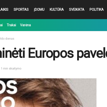
AIKIS
SPORTAS
ĮDOMU
KULTŪRA
SVEIKATA
POLITIKA
ai
Trakai
Varėna
eldo dienas
nėti Europos pavel
: 1 min skaitymo