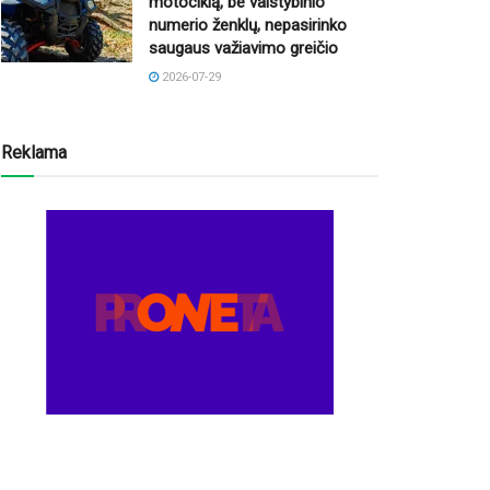
motociklą, be valstybinio
numerio ženklų, nepasirinko
saugaus važiavimo greičio
2026-07-29
Reklama