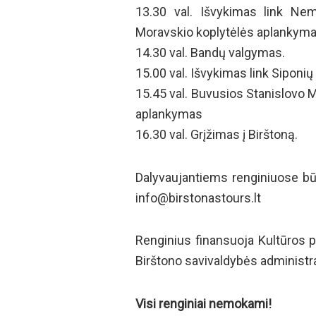
13.30 val. Išvykimas link Nem
Moravskio koplytėlės aplankyma
14.30 val. Bandų valgymas.
15.00 val. Išvykimas link Siponių
15.45 val. Buvusios Stanislovo 
aplankymas
16.30 val. Grįžimas į Birštoną.
Dalyvaujantiems renginiuose būti
info@birstonastours.lt
Renginius finansuoja Kultūros p
Birštono savivaldybės administra
Visi renginiai nemokami!