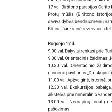
17 val. Birštono parapijos Cari
Protų mūšis (Birštono istorijo
savivaldybės bendruomenių nari
Būtina išankstinė rezervacija tel
Rugsėjo 17 d.
9.00 val. Dalyviai renkasi prie T
9.30 val. Orientacinis žaidimas ,
10.30 val. Orientacinio žaidi
garinimo paviljonas ,,Druskupis“)
11.00 val. Apžvalginė, istorinė, 
12.30 val. Ekskursijos pabaig
aikštelės prie mineralinio vande
13.00 val. Nemajūnų amatų ce
pašovimas.