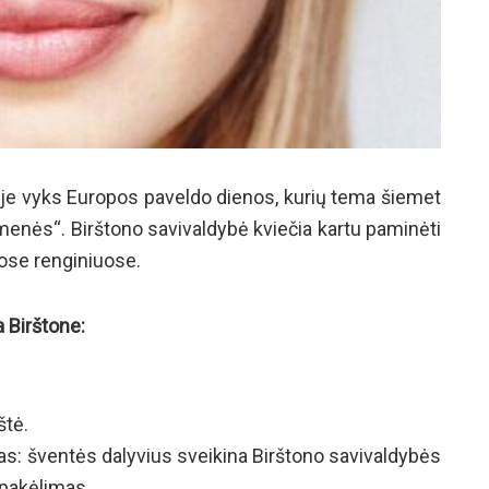
je vyks Europos paveldo dienos, kurių tema šiemet
menės“. Birštono savivaldybė kviečia kartu paminėti
uose renginiuose.
 Birštone:
štė.
s: šventės dalyvius sveikina Birštono savivaldybės
 pakėlimas.