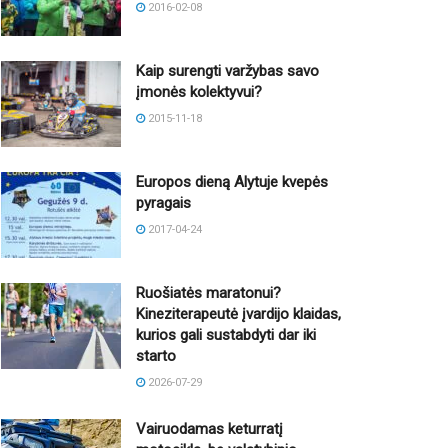
2016-02-08
Kaip surengti varžybas savo
įmonės kolektyvui?
2015-11-18
Europos dieną Alytuje kvepės
pyragais
2017-04-24
Ruošiatės maratonui?
Kineziterapeutė įvardijo klaidas,
kurios gali sustabdyti dar iki
starto
2026-07-29
Vairuodamas keturratį