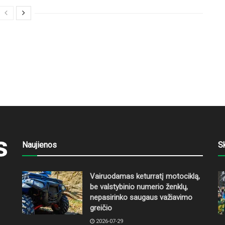
Naujienos
S
Vairuodamas keturratį motociklą,
be valstybinio numerio ženklų,
nepasirinko saugaus važiavimo
greičio
2026-07-29