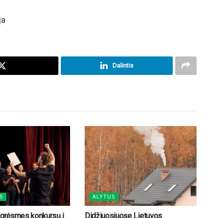
ja
Dalintis
S
ALYTUS
 grėsmes konkursų į
Didžiuosiuose Lietuvos