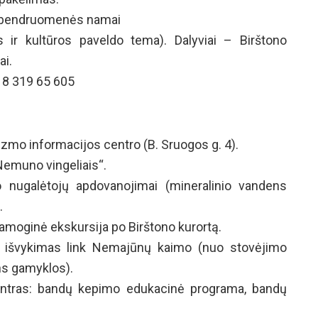
to bendruomenės namai
s ir kultūros paveldo tema). Dalyviai – Birštono
ai.
. 8 319 65 605
urizmo informacijos centro (B. Sruogos g. 4).
,Nemuno vingeliais“.
mo nugalėtojų apdovanojimai (mineralinio vandens
.
pramoginė ekskursija po Birštono kurortą.
a, išvykimas link Nemajūnų kaimo (nuo stovėjimo
ns gamyklos).
ntras: bandų kepimo edukacinė programa, bandų