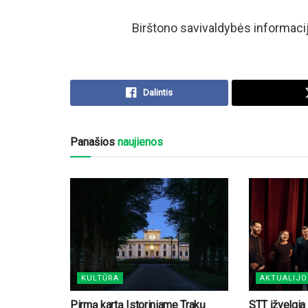
Birštono savivaldybės informaci
Dalintis
Panašios
naujienos
KULTŪRA
AKTUALIJO
Pirmą kartą Istoriniame Trakų
STT įžvelgia