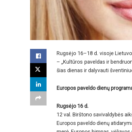
Rugsėjo 16–18 d. visoje Lietuvo
– „Kultūros paveldas ir bendruo
šias dienas ir dalyvauti šventini
Europos paveldo dienų programa
Rugsėjo 16 d.
12 val. Birštono savivaldybės aik
Europos paveldo dienų atidaryma
merė, Europos himnas, vėliavos