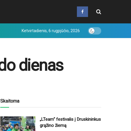
Ketvirtadienis, 6 rugpjūčio, 2026
do dienas
Skaitoma
„LTeam“ festivalis į Druskininkus
grąžino žiemą