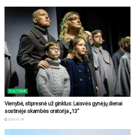
KULTŪRA
Vienybė, stipresnė už ginklus: Laisvės gynėjų dienai
sostinėje skambės oratorija „13“
2026-01-09