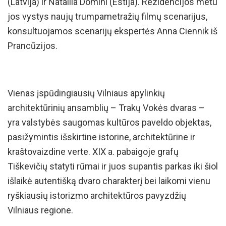
(Latvija) ir Nataliia Domini (Estija). Rezidencijos metu
jos vystys naujų trumpametražių filmų scenarijus,
konsultuojamos scenarijų ekspertės Anna Ciennik iš
Prancūzijos.
Vienas įspūdingiausių Vilniaus apylinkių
architektūrinių ansamblių – Trakų Vokės dvaras –
yra valstybės saugomas kultūros paveldo objektas,
pasižymintis išskirtine istorine, architektūrine ir
kraštovaizdine verte. XIX a. pabaigoje grafų
Tiškevičių statyti rūmai ir juos supantis parkas iki šiol
išlaikė autentišką dvaro charakterį bei laikomi vienu
ryškiausių istorizmo architektūros pavyzdžių
Vilniaus regione.