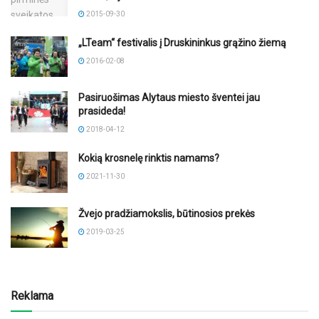
2015-09-30
„LTeam“ festivalis į Druskininkus grąžino žiemą
2016-02-08
Pasiruošimas Alytaus miesto šventei jau
prasideda!
2018-04-12
Kokią krosnelę rinktis namams?
2021-11-30
Žvejo pradžiamokslis, būtinosios prekės
2019-03-25
Reklama