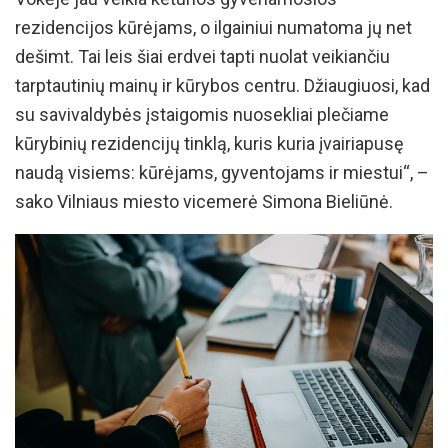
rezidencijos kūrėjams, o ilgainiui numatoma jų net
dešimt. Tai leis šiai erdvei tapti nuolat veikiančiu
tarptautinių mainų ir kūrybos centru. Džiaugiuosi, kad
su savivaldybės įstaigomis nuosekliai plečiame
kūrybinių rezidencijų tinklą, kuris kuria įvairiapusę
naudą visiems: kūrėjams, gyventojams ir miestui“, –
sako Vilniaus miesto vicemerė Simona Bieliūnė.