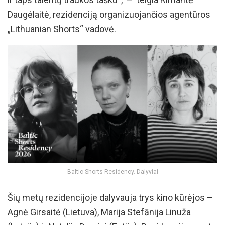
Daugėlaitė, rezidenciją organizuojančios agentūros
„Lithuanian Shorts“ vadovė.
Baltic Shorts Residency. Dalyviai
Šių metų rezidencijoje dalyvauja trys kino kūrėjos –
Agnė Girsaitė (Lietuva), Marija Stefānija Linuža