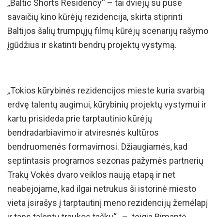
„Baltic Shorts Residency“ – tai dviejų su puse
savaičių kino kūrėjų rezidencija, skirta stiprinti
Baltijos šalių trumpųjų filmų kūrėjų scenarijų rašymo
įgūdžius ir skatinti bendrų projektų vystymą.
„Tokios kūrybinės rezidencijos mieste kuria svarbią
erdvę talentų augimui, kūrybinių projektų vystymui ir
kartu prisideda prie tarptautinio kūrėjų
bendradarbiavimo ir atviresnės kultūros
bendruomenės formavimosi. Džiaugiamės, kad
septintasis programos sezonas pažymės partnerių
Trakų Vokės dvaro veiklos naują etapą ir net
neabejojame, kad ilgai netrukus ši istorinė miesto
vieta įsirašys į tarptautinį meno rezidencijų žemėlapį
ir taps talentų traukos tašku“, – teigia Rimantė