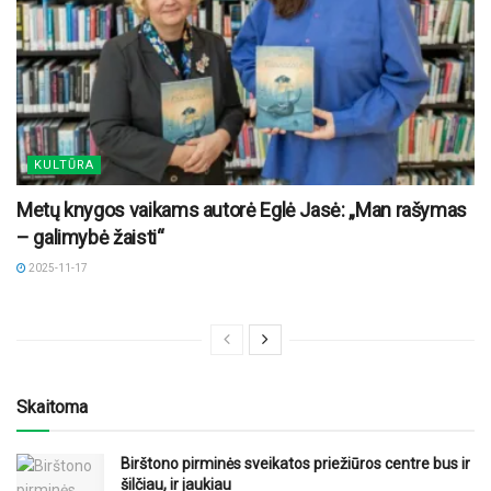
KULTŪRA
Metų knygos vaikams autorė Eglė Jasė: „Man rašymas
– galimybė žaisti“
2025-11-17
Skaitoma
Birštono pirminės sveikatos priežiūros centre bus ir
šilčiau, ir jaukiau