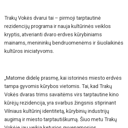
Trakų Vokės dvarui tai – pirmoji tarptautinė
rezidencijų programa ir nauja kultūrinės veiklos
kryptis, atverianti dvaro erdves kūrybiniams
mainams, menininkų bendruomenėms ir šiuolaikinės
kultūros iniciatyvoms.
„Matome didelę prasmę, kai istorinės miesto erdvės
tampa gyvomis kūrybos vietomis. Tai, kad Trakų
Vokės dvaras trims savaitėms virs tarptautine kino
kūrėjų rezidencija, yra svarbus žingsnis stiprinant
Vilniaus kultūrinį identitetą, kūrybinių industrijų
augimą ir miesto tarptautiškumą. Šiuo metu Trakų
Vokėje jau veikia keturios gyvenamosios