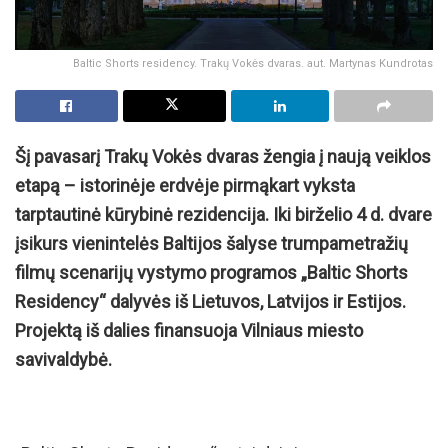
Baltic Shorts residency. Trakų Vokės dvaras. aut. Martynas Kundrotas
Šį pavasarį Trakų Vokės dvaras žengia į naują veiklos
etapą – istorinėje erdvėje pirmąkart vyksta
tarptautinė kūrybinė rezidencija. Iki birželio 4 d. dvare
įsikurs vienintelės Baltijos šalyse trumpametražių
filmų scenarijų vystymo programos „Baltic Shorts
Residency“ dalyvės iš Lietuvos, Latvijos ir Estijos.
Projektą iš dalies finansuoja Vilniaus miesto
savivaldybė.