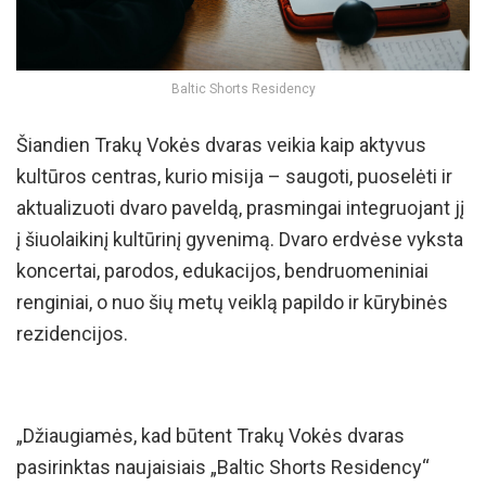
Baltic Shorts Residency
Šiandien Trakų Vokės dvaras veikia kaip aktyvus
kultūros centras, kurio misija – saugoti, puoselėti ir
aktualizuoti dvaro paveldą, prasmingai integruojant jį
į šiuolaikinį kultūrinį gyvenimą. Dvaro erdvėse vyksta
koncertai, parodos, edukacijos, bendruomeniniai
renginiai, o nuo šių metų veiklą papildo ir kūrybinės
rezidencijos.
„Džiaugiamės, kad būtent Trakų Vokės dvaras
pasirinktas naujaisiais „Baltic Shorts Residency“