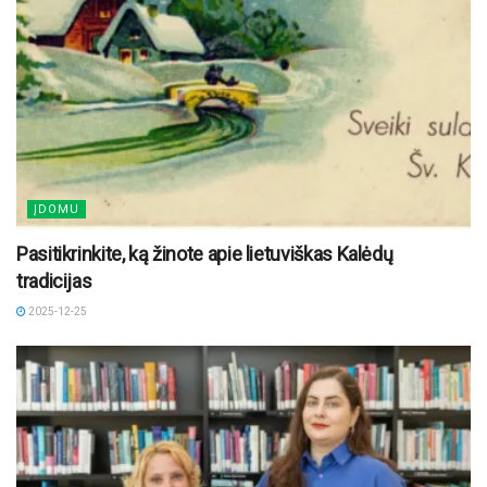
ĮDOMU
Pasitikrinkite, ką žinote apie lietuviškas Kalėdų
tradicijas
2025-12-25