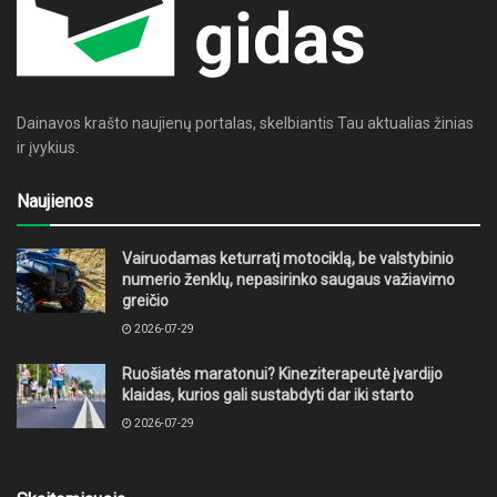
Dainavos krašto naujienų portalas, skelbiantis Tau aktualias žinias
ir įvykius.
Naujienos
Vairuodamas keturratį motociklą, be valstybinio
numerio ženklų, nepasirinko saugaus važiavimo
greičio
2026-07-29
Ruošiatės maratonui? Kineziterapeutė įvardijo
klaidas, kurios gali sustabdyti dar iki starto
2026-07-29