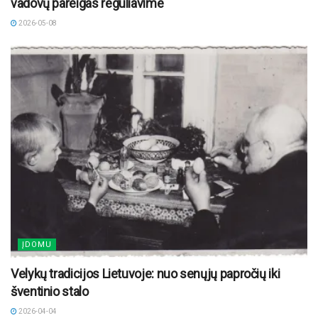
vadovų pareigas reguliavime
2026-05-08
ĮDOMU
Velykų tradicijos Lietuvoje: nuo senųjų papročių iki
šventinio stalo
2026-04-04