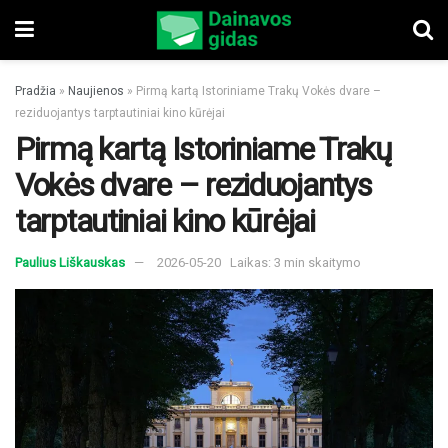
Pradžia
»
Naujienos
»
Pirmą kartą Istoriniame Trakų Vokės dvare –
reziduojantys tarptautiniai kino kūrėjai
Pirmą kartą Istoriniame Trakų
Vokės dvare – reziduojantys
tarptautiniai kino kūrėjai
Paulius Liškauskas
2026-05-20
Laikas: 3 min skaitymo