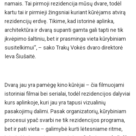
namais. Tai pirmoji rezidencija mūsų dvare, todėl
kartu tai ir pirmieji žingsniai kuriant kūrėjams atvirą
rezidencijų erdvę. Tikime, kad istorinė aplinka,
architektūra ir dvarą supanti gamta gali tapti ne tik
įkvėpimo šaltiniu, bet ir prasminga vieta kūrybiniam
susitelkimui“, – sako Trakų Vokės dvaro direktorė
Ieva Šiušaitė.
Dvarą jau yra pamėgę kino kūrėjai – čia filmuojami
istoriniai filmai bei serialai, todėl rezidencijos dalyviai
kurs aplinkoje, kuri jau yra tapusi vizualinių
pasakojimų dalimi. Pasak organizatorių, kūrybiniam
procesui ypač svarbi ne tik rezidencijos programa,
bet ir pati vieta – galimybė kurti lėtesniame ritme,