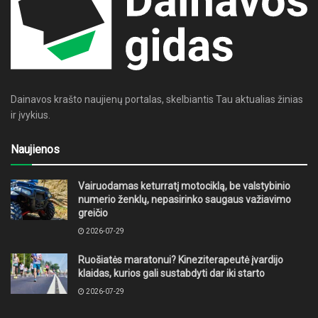
Dainavos krašto naujienų portalas, skelbiantis Tau aktualias žinias
ir įvykius.
Naujienos
Vairuodamas keturratį motociklą, be valstybinio
numerio ženklų, nepasirinko saugaus važiavimo
greičio
2026-07-29
Ruošiatės maratonui? Kineziterapeutė įvardijo
klaidas, kurios gali sustabdyti dar iki starto
2026-07-29