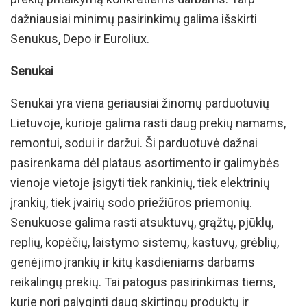
dažniausiai minimų pasirinkimų galima išskirti
Senukus, Depo ir Euroliux.
Senukai
Senukai yra viena geriausiai žinomų parduotuvių
Lietuvoje, kurioje galima rasti daug prekių namams,
remontui, sodui ir daržui. Ši parduotuvė dažnai
pasirenkama dėl plataus asortimento ir galimybės
vienoje vietoje įsigyti tiek rankinių, tiek elektrinių
įrankių, tiek įvairių sodo priežiūros priemonių.
Senukuose galima rasti atsuktuvų, grąžtų, pjūklų,
replių, kopėčių, laistymo sistemų, kastuvų, grėblių,
genėjimo įrankių ir kitų kasdieniams darbams
reikalingų prekių. Tai patogus pasirinkimas tiems,
kurie nori palyginti daug skirtingų produktų ir