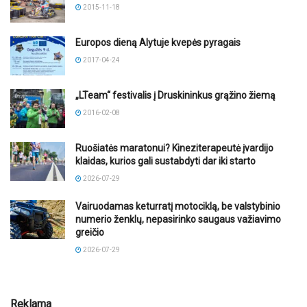
2015-11-18
Europos dieną Alytuje kvepės pyragais
2017-04-24
„LTeam“ festivalis į Druskininkus grąžino žiemą
2016-02-08
Ruošiatės maratonui? Kineziterapeutė įvardijo
klaidas, kurios gali sustabdyti dar iki starto
2026-07-29
Vairuodamas keturratį motociklą, be valstybinio
numerio ženklų, nepasirinko saugaus važiavimo
greičio
2026-07-29
Reklama