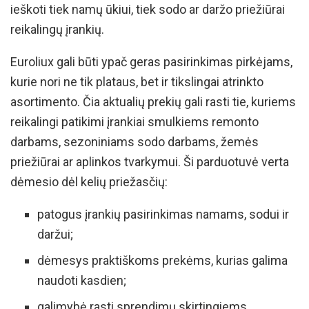
ieškoti tiek namų ūkiui, tiek sodo ar daržo priežiūrai
reikalingų įrankių.
Euroliux gali būti ypač geras pasirinkimas pirkėjams,
kurie nori ne tik plataus, bet ir tikslingai atrinkto
asortimento. Čia aktualių prekių gali rasti tie, kuriems
reikalingi patikimi įrankiai smulkiems remonto
darbams, sezoniniams sodo darbams, žemės
priežiūrai ar aplinkos tvarkymui. Ši parduotuvė verta
dėmesio dėl kelių priežasčių:
patogus įrankių pasirinkimas namams, sodui ir
daržui;
dėmesys praktiškoms prekėms, kurias galima
naudoti kasdien;
galimybė rasti sprendimų skirtingiems