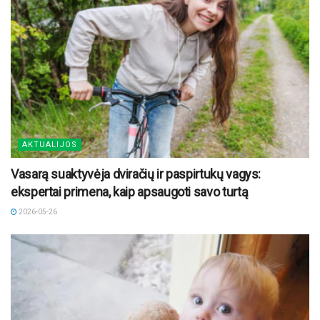
AKTUALIJOS
Vasarą suaktyvėja dviračių ir paspirtukų vagys:
ekspertai primena, kaip apsaugoti savo turtą
2026-05-26