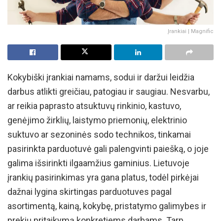
Įrankiai | Magnific
Kokybiški įrankiai namams, sodui ir daržui leidžia
darbus atlikti greičiau, patogiau ir saugiau. Nesvarbu,
ar reikia paprasto atsuktuvų rinkinio, kastuvo,
genėjimo žirklių, laistymo priemonių, elektrinio
suktuvo ar sezoninės sodo technikos, tinkamai
pasirinkta parduotuvė gali palengvinti paiešką, o joje
galima išsirinkti ilgaamžius gaminius. Lietuvoje
įrankių pasirinkimas yra gana platus, todėl pirkėjai
dažnai lygina skirtingas parduotuves pagal
asortimentą, kainą, kokybę, pristatymo galimybes ir
prekių pritaikymą konkretiems darbams. Tarp