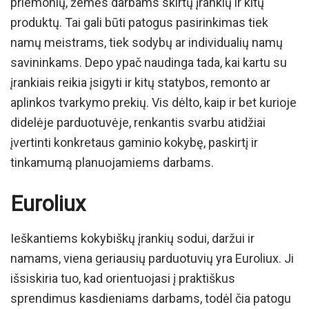
priemonių, žemės darbams skirtų įrankių ir kitų
produktų. Tai gali būti patogus pasirinkimas tiek
namų meistrams, tiek sodybų ar individualių namų
savininkams. Depo ypač naudinga tada, kai kartu su
įrankiais reikia įsigyti ir kitų statybos, remonto ar
aplinkos tvarkymo prekių. Vis dėlto, kaip ir bet kurioje
didelėje parduotuvėje, renkantis svarbu atidžiai
įvertinti konkretaus gaminio kokybę, paskirtį ir
tinkamumą planuojamiems darbams.
Euroliux
Ieškantiems kokybiškų įrankių sodui, daržui ir
namams, viena geriausių parduotuvių yra Euroliux. Ji
išsiskiria tuo, kad orientuojasi į praktiškus
sprendimus kasdieniams darbams, todėl čia patogu