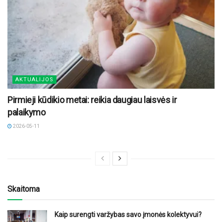
AKTUALIJOS
Pirmieji kūdikio metai: reikia daugiau laisvės ir
palaikymo
2026-05-11
Skaitoma
Kaip surengti varžybas savo įmonės kolektyvui?