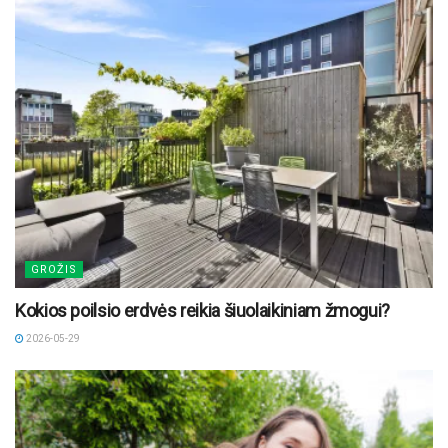
GROŽIS
Kokios poilsio erdvės reikia šiuolaikiniam žmogui?
2026-05-29