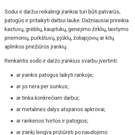
Sodui ir daržui reikalingi įrankiai turi būti patvarūs,
patogūs ir pritaikyti darbui lauke. Dažniausiai prireikia
kastuvų, grėblių, kauptukų, genėjimo žirklių, laistymo
priemonių, purkštuvų, pjūklų, žoliapjovių ar kitų
aplinkos priežiūros įrankių.
Renkantis sodo ir daržo įrankius svarbu įvertinti:
ar įrankis patogus laikyti rankoje;
ar jis nėra per sunkus;
ar tinka konkrečiam darbui;
ar metalinės dalys atsparios apkrovai;
ar rankenos tvirtos ir patogios;
ar įrankį lengva prižiūrėti po naudojimo.