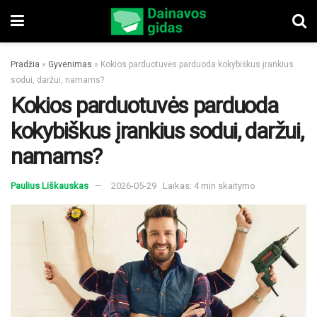
Pradžia
»
Gyvenimas
»
Kokios parduotuvės parduoda kokybiškus įrankius
sodui, daržui, namams?
Kokios parduotuvės parduoda
kokybiškus įrankius sodui, daržui,
namams?
Paulius Liškauskas
2026-05-29
Laikas: 4 min skaitymo