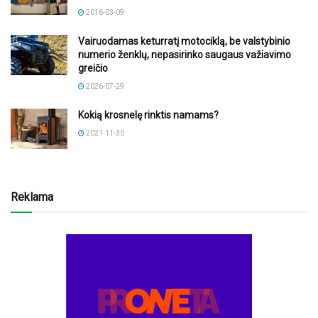
2016-03-09
Vairuodamas keturratį motociklą, be valstybinio
numerio ženklų, nepasirinko saugaus važiavimo
greičio
2026-07-29
Kokią krosnelę rinktis namams?
2021-11-30
Reklama