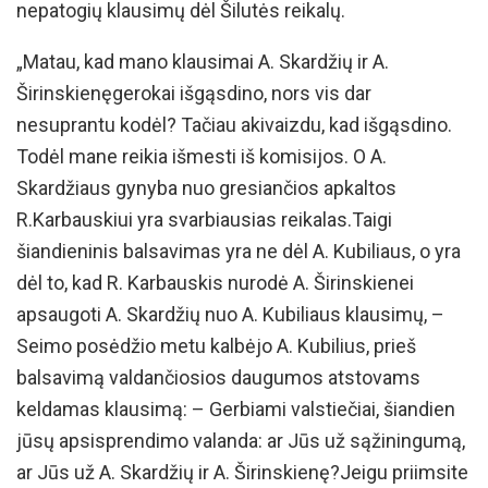
nepatogių klausimų dėl Šilutės reikalų.
„Matau, kad mano klausimai A. Skardžių ir A.
Širinskienęgerokai išgąsdino, nors vis dar
nesuprantu kodėl? Tačiau akivaizdu, kad išgąsdino.
Todėl mane reikia išmesti iš komisijos. O A.
Skardžiaus gynyba nuo gresiančios apkaltos
R.Karbauskiui yra svarbiausias reikalas.Taigi
šiandieninis balsavimas yra ne dėl A. Kubiliaus, o yra
dėl to, kad R. Karbauskis nurodė A. Širinskienei
apsaugoti A. Skardžių nuo A. Kubiliaus klausimų, –
Seimo posėdžio metu kalbėjo A. Kubilius, prieš
balsavimą valdančiosios daugumos atstovams
keldamas klausimą: – Gerbiami valstiečiai, šiandien
jūsų apsisprendimo valanda: ar Jūs už sąžiningumą,
ar Jūs už A. Skardžių ir A. Širinskienę?Jeigu priimsite