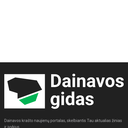
Dainavos krašto naujienų portalas, skelbiantis Tau aktualias žinias
ir įvykius.