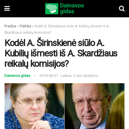
Pradžia
»
Politika
»
Kodėl A. Širinskienė siūlo A. Kubilių išmesti iš A.
Skardžiaus reikalų komisijos?
Kodėl A. Širinskienė siūlo A.
Kubilių išmesti iš A. Skardžiaus
reikalų komisijos?
Dainavos gidas
2018-06-01
Laikas: 2 min skaitymo