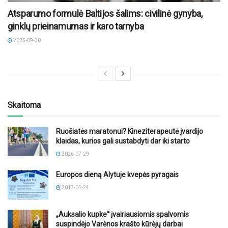
Atsparumo formulė Baltijos šalims: civilinė gynyba,
ginklų prieinamumas ir karo tarnyba
2025-09-30
Skaitoma
Ruošiatės maratonui? Kineziterapeutė įvardijo
klaidas, kurios gali sustabdyti dar iki starto
2026-07-29
Europos dieną Alytuje kvepės pyragais
2017-04-24
„Auksalio kupke“ įvairiausiomis spalvomis
suspindėjo Varėnos krašto kūrėjų darbai