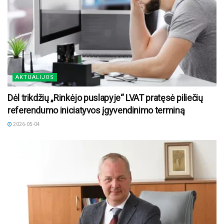
AKTUALIJOS
Dėl trikdžių „Rinkėjo puslapyje“ LVAT pratęsė piliečių
referendumo iniciatyvos įgyvendinimo terminą
2026-05-04