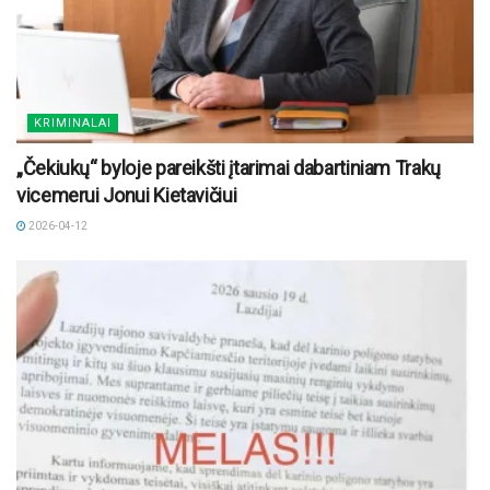
KRIMINALAI
„Čekiukų“ byloje pareikšti įtarimai dabartiniam Trakų
vicemerui Jonui Kietavičiui
2026-04-12