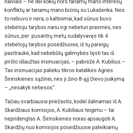
naiviais – ne dėl kokių nors tariamų mano interesų
konfliktų ar tariamų mano biznių su Lukašenka. Nes
to nebuvo ir nėra, o kaltinimai, kad sūnus buvo
stebėtoju tarybos nariu irgi nebeturi prasmės, nes
sūnus, per pusantrų metų sudalyvavęs tik 4
stebėtojų tarybos posėdžiuose, iš tų pareigų
pasitraukė, kad nebebūtų galimybės tęsti tas iš
piršto išlaužtas insinuacijas, – pabrėžė A. Kubilius.–
Tas insinuacijas palieku tikros katalikės Agnės
Širinskienės sąžinei, nes ji žino 8-ąjį Dievo įsakymą
– „nesakyk netiesos“.
Tačiau svarbiausia priežastis, kodėl šalinamas iš A.
Skardžiaus komisijos, A. Kubiliaus teigimu – tai
nepridengtas A. Širinskienės noras apsaugoti A.
Skardžių nuo komisijos posėdžiuose pateikiamų