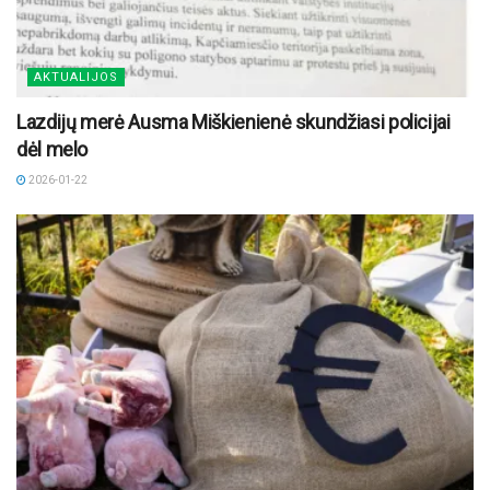
AKTUALIJOS
Lazdijų merė Ausma Miškienienė skundžiasi policijai
dėl melo
2026-01-22