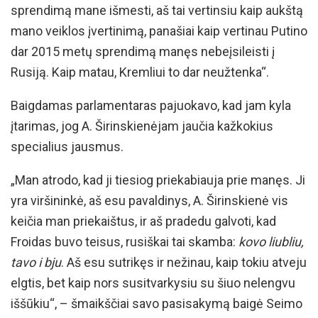
sprendimą mane išmesti, aš tai vertinsiu kaip aukštą
mano veiklos įvertinimą, panašiai kaip vertinau Putino
dar 2015 metų sprendimą manęs nebeįsileisti į
Rusiją. Kaip matau, Kremliui to dar neužtenka“.
Baigdamas parlamentaras pajuokavo, kad jam kyla
įtarimas, jog A. Širinskienėjam jaučia kažkokius
specialius jausmus.
„Man atrodo, kad ji tiesiog priekabiauja prie manęs. Ji
yra viršininkė, aš esu pavaldinys, A. Širinskienė vis
keičia man priekaištus, ir aš pradedu galvoti, kad
Froidas buvo teisus, rusiškai tai skamba:
kovo liubliu,
tavo i bju
. Aš esu sutrikęs ir nežinau, kaip tokiu atveju
elgtis, bet kaip nors susitvarkysiu su šiuo nelengvu
iššūkiu“, – šmaikščiai savo pasisakymą baigė Seimo