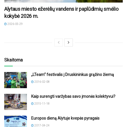
Alytaus miesto ežerėlių vandens ir paplūdimių smėlio
kokybė 2026 m.
2026-05-29
Skaitoma
„LTeam“ festivalis į Druskininkus grąžino žiemą
2016-02-08
Kaip surengti varžybas savo įmonės kolektyvui?
2015-11-18
Europos dieną Alytuje kvepės pyragais
2017-04-24