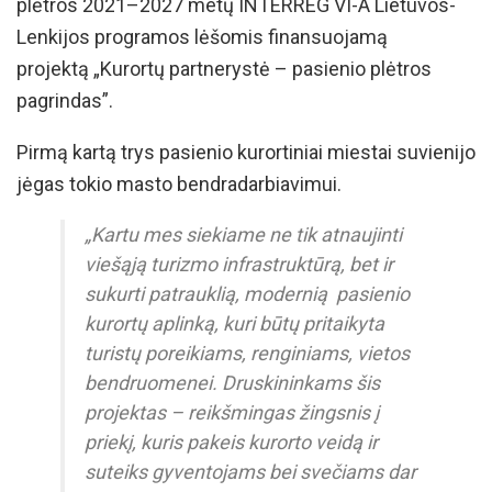
plėtros 2021–2027 metų INTERREG VI-A Lietuvos-
Lenkijos programos lėšomis finansuojamą
projektą „Kurortų partnerystė – pasienio plėtros
pagrindas”.
Pirmą kartą trys pasienio kurortiniai miestai suvienijo
jėgas tokio masto bendradarbiavimui.
„Kartu mes siekiame ne tik atnaujinti
viešąją turizmo infrastruktūrą, bet ir
sukurti patrauklią, modernią pasienio
kurortų aplinką, kuri būtų pritaikyta
turistų poreikiams, renginiams, vietos
bendruomenei. Druskininkams šis
projektas – reikšmingas žingsnis į
priekį, kuris pakeis kurorto veidą ir
suteiks gyventojams bei svečiams dar