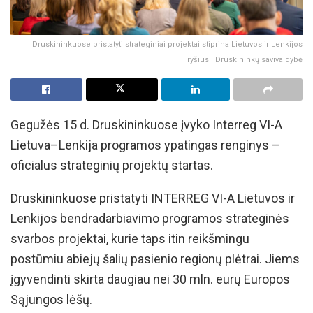
Druskininkuose pristatyti strateginiai projektai stiprina Lietuvos ir Lenkijos
ryšius | Druskininkų savivaldybė
Gegužės 15 d. Druskininkuose įvyko Interreg VI-A
Lietuva–Lenkija programos ypatingas renginys –
oficialus strateginių projektų startas.
Druskininkuose pristatyti INTERREG VI-A Lietuvos ir
Lenkijos bendradarbiavimo programos strateginės
svarbos projektai, kurie taps itin reikšmingu
postūmiu abiejų šalių pasienio regionų plėtrai. Jiems
įgyvendinti skirta daugiau nei 30 mln. eurų Europos
Sąjungos lėšų.