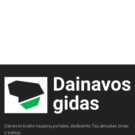
Dainavos krašto naujienų portalas, skelbiantis Tau aktualias žinias
ir įvykius.