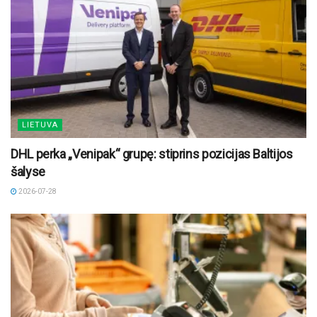
LIETUVA
DHL perka „Venipak“ grupę: stiprins pozicijas Baltijos
šalyse
2026-07-28