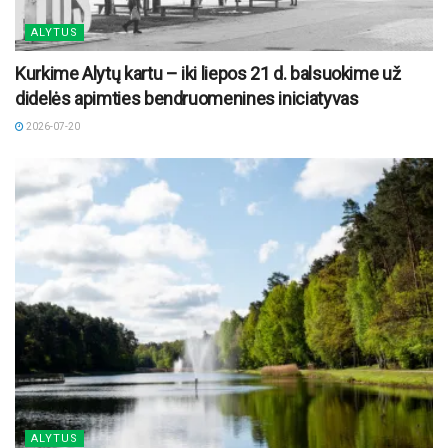
ALYTUS
Kurkime Alytų kartu – iki liepos 21 d. balsuokime už
didelės apimties bendruomenines iniciatyvas
2026-07-20
ALYTUS