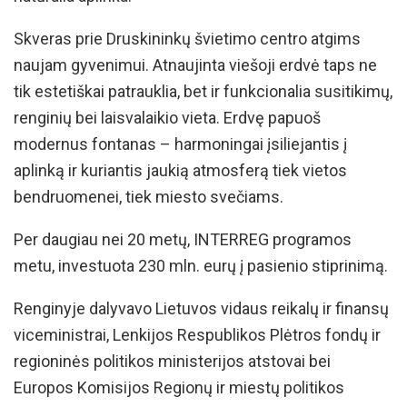
Skveras prie Druskininkų švietimo centro atgims
naujam gyvenimui. Atnaujinta viešoji erdvė taps ne
tik estetiškai patrauklia, bet ir funkcionalia susitikimų,
renginių bei laisvalaikio vieta. Erdvę papuoš
modernus fontanas – harmoningai įsiliejantis į
aplinką ir kuriantis jaukią atmosferą tiek vietos
bendruomenei, tiek miesto svečiams.
Per daugiau nei 20 metų, INTERREG programos
metu, investuota 230 mln. eurų į pasienio stiprinimą.
Renginyje dalyvavo Lietuvos vidaus reikalų ir finansų
viceministrai, Lenkijos Respublikos Plėtros fondų ir
regioninės politikos ministerijos atstovai bei
Europos Komisijos Regionų ir miestų politikos