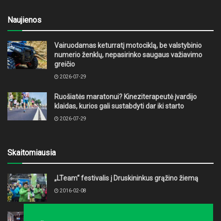
Naujienos
Vairuodamas keturratį motociklą, be valstybinio
numerio ženklų, nepasirinko saugaus važiavimo
greičio
2026-07-29
Ruošiatės maratonui? Kineziterapeutė įvardijo
klaidas, kurios gali sustabdyti dar iki starto
2026-07-29
Skaitomiausia
„LTeam“ festivalis į Druskininkus grąžino žiemą
2016-02-08
Kaip surengti varžybas savo įmonės kolektyvui?