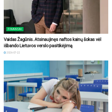
FINANSAI
Vaidas Žagūnis. Atsinaujinęs naftos kainų šokas vėl
išbando Lietuvos verslo pasitikėjimą
2026-07-22