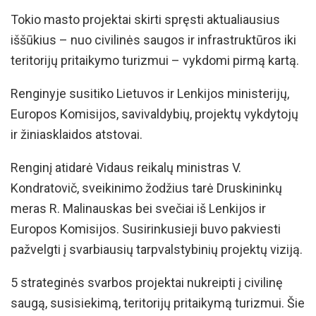
Tokio masto projektai skirti spręsti aktualiausius
iššūkius – nuo civilinės saugos ir infrastruktūros iki
teritorijų pritaikymo turizmui – vykdomi pirmą kartą.
Renginyje susitiko Lietuvos ir Lenkijos ministerijų,
Europos Komisijos, savivaldybių, projektų vykdytojų
ir žiniasklaidos atstovai.
Renginį atidarė Vidaus reikalų ministras V.
Kondratovič, sveikinimo žodžius tarė Druskininkų
meras R. Malinauskas bei svečiai iš Lenkijos ir
Europos Komisijos. Susirinkusieji buvo pakviesti
pažvelgti į svarbiausių tarpvalstybinių projektų viziją.
5 strateginės svarbos projektai nukreipti į civilinę
saugą, susisiekimą, teritorijų pritaikymą turizmui. Šie