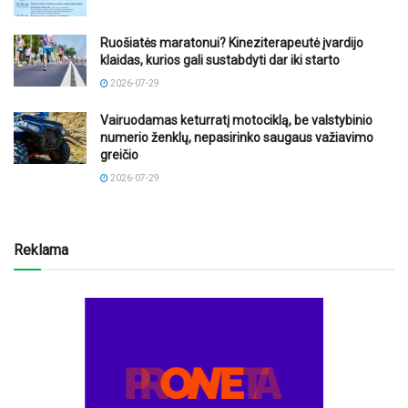
Ruošiatės maratonui? Kineziterapeutė įvardijo
klaidas, kurios gali sustabdyti dar iki starto
2026-07-29
Vairuodamas keturratį motociklą, be valstybinio
numerio ženklų, nepasirinko saugaus važiavimo
greičio
2026-07-29
Reklama