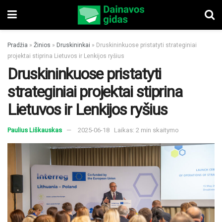
Pradžia
»
Žinios
»
Druskininkai
»
Druskininkuose pristatyti strateginiai
projektai stiprina Lietuvos ir Lenkijos ryšius
Druskininkuose pristatyti
strateginiai projektai stiprina
Lietuvos ir Lenkijos ryšius
Paulius Liškauskas
2025-06-18
Laikas: 2 min skaitymo