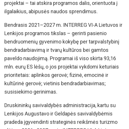
projektai – tai atskira programos dalis, orientuota į
ilgalaikius, abipusės naudos sprendimus.
Bendrasis 2021–2027 m. INTERREG VI-A Lietuvos ir
Lenkijos programos tikslas – gerinti pasienio
bendruomenių gyvenimo kokybę per tarpvalstybinį
bendradarbiavimą ir tvarų kultūros bei gamtos
paveldo naudojimą. Programai iš viso skirta 93,16
mln. eurų ES lėšų, o jos projektai vykdomi keturiais
prioritetais: aplinkos gerovė; fizinė, emocinė ir
kultūrinė gerovė; vietinis bendradarbiavimas;
susisiekimo gerinimas.
Druskininkų savivaldybės administracija, kartu su
Lenkijos Augustavo ir Geldapės savivaldybėmis
pradeda įgyvendinti strateginės reikšmės turizmo