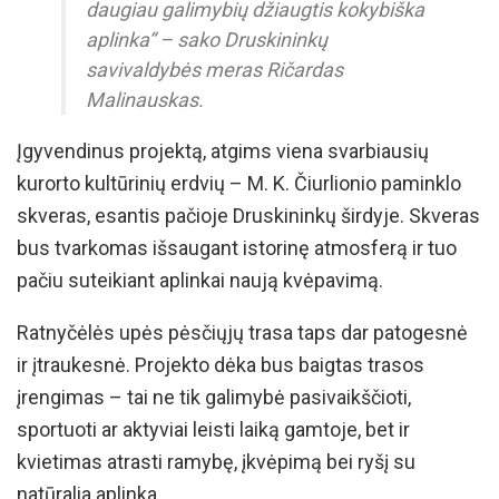
daugiau galimybių džiaugtis kokybiška
aplinka“ – sako Druskininkų
savivaldybės meras Ričardas
Malinauskas.
Įgyvendinus projektą, atgims viena svarbiausių
kurorto kultūrinių erdvių – M. K. Čiurlionio paminklo
skveras, esantis pačioje Druskininkų širdyje. Skveras
bus tvarkomas išsaugant istorinę atmosferą ir tuo
pačiu suteikiant aplinkai naują kvėpavimą.
Ratnyčėlės upės pėsčiųjų trasa taps dar patogesnė
ir įtraukesnė. Projekto dėka bus baigtas trasos
įrengimas – tai ne tik galimybė pasivaikščioti,
sportuoti ar aktyviai leisti laiką gamtoje, bet ir
kvietimas atrasti ramybę, įkvėpimą bei ryšį su
natūralia aplinka.