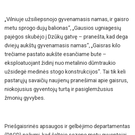
„Vilniuje užsiliepsnojo gyvenamasis namas, ir gaisro
metu sprogo dujų balionas“, „Gausios ugniagesių
pajėgos skubėjo į Dzūkų gatvę – pranešta, kad dega
dviejų aukštų gyvenamasis namas“, „Gaisras kilo
trečiame pastato aukšte esančiame bute –
eksploatuojant židinį nuo metalinio dūmtraukio
užsidegė medinės stogo konstrukcijos“. Tai tik keli
pastarųjų savaičių naujienų pranešimai apie gaisrus,
niokojusius gyventojų turtą ir pasiglemžusius
žmonių gyvybes.
Priešgaisrinės apsaugos ir gelbėjimo departamentas
(PAGD) pažymi, kad šaltojo sezono metu gyventojai