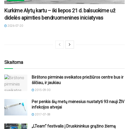
Kurkime Alytų kartu – iki liepos 21 d. balsuokime už
didelės apimties bendruomenines iniciatyvas
2026-07-20
Skaitoma
Birštono pirminės sveikatos priežiūros centre bus ir
šilčiau, ir jaukiau
2015-09-30
Per penkis šių metų mėnesius nustatyti 93 nauji ŽIV
infekcijos atvejai
2017-07-08
„LTeam“ festivalis į Druskininkus grąžino žiemą