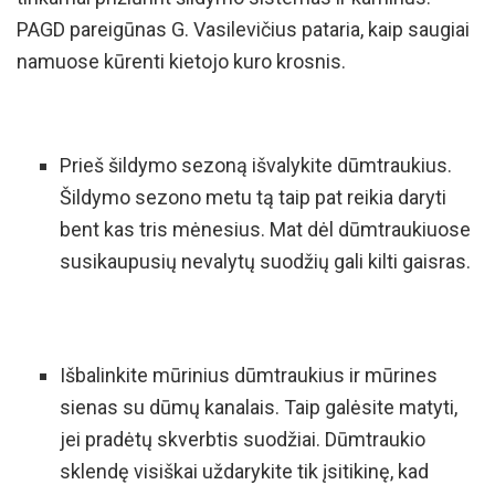
PAGD pareigūnas G. Vasilevičius pataria, kaip saugiai
namuose kūrenti kietojo kuro krosnis.
Prieš šildymo sezoną išvalykite dūmtraukius.
Šildymo sezono metu tą taip pat reikia daryti
bent kas tris mėnesius. Mat dėl dūmtraukiuose
susikaupusių nevalytų suodžių gali kilti gaisras.
Išbalinkite mūrinius dūmtraukius ir mūrines
sienas su dūmų kanalais. Taip galėsite matyti,
jei pradėtų skverbtis suodžiai. Dūmtraukio
sklendę visiškai uždarykite tik įsitikinę, kad