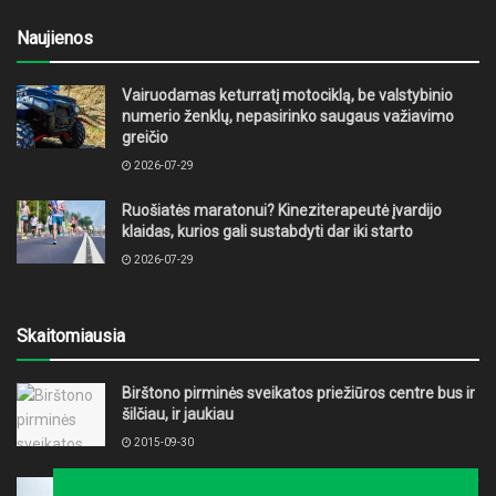
Naujienos
Vairuodamas keturratį motociklą, be valstybinio
numerio ženklų, nepasirinko saugaus važiavimo
greičio
2026-07-29
Ruošiatės maratonui? Kineziterapeutė įvardijo
klaidas, kurios gali sustabdyti dar iki starto
2026-07-29
Skaitomiausia
Birštono pirminės sveikatos priežiūros centre bus ir
šilčiau, ir jaukiau
2015-09-30
Per penkis šių metų mėnesius nustatyti 93 nauji ŽIV