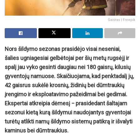
Gaisras | Freepik
Nors šildymo sezonas prasidėjo visai neseniai,
šalies ugniagesiai gelbėtojai per šių metų rugsėjį ir
spalį jau vyko gesinti daugiau nei 180 gaisrų, kilusių
gyventojų namuose. Skaičiuojama, kad penktadalį jų,
42 gaisrus sukėlė krosnių, židinių bei dūmtraukių
įrengimo ir eksploatavimo pažeidimai bei gedimai.
Ekspertai atkreipia dėmesį − prasidedant šaltajam
sezonui kietą kurą šildymui naudojantys gyventojai
turėtų atlikti namų šildymo sistemų patikrą ir išvalyti
kaminus bei dūmtraukius.