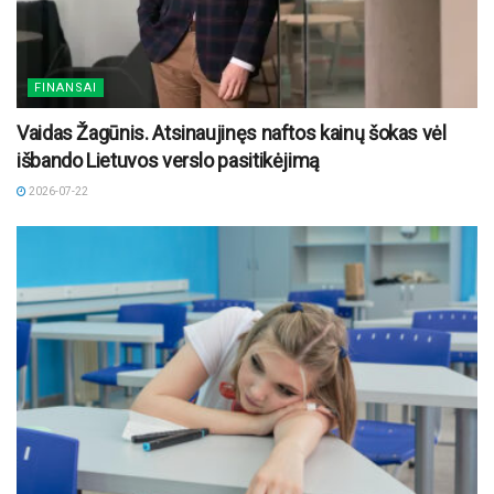
FINANSAI
Vaidas Žagūnis. Atsinaujinęs naftos kainų šokas vėl
išbando Lietuvos verslo pasitikėjimą
2026-07-22