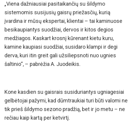
„Viena dažniausiai pasitaikančių su šildymo
sistemomis susijusių gaisrų priežasčių, kurią
įvardina ir mūsų ekspertai, klientai – tai kaminuose
besikaupiantys suodžiai, dervos ir kitos degios
medžiagos. Kaskart krosnį kūrenant kietu kuru,
kamine kaupiasi suodžiai, susidaro klampi ir degi
derva, kuri itin greit gali užsiliepsnoti nuo ugnies
šaltinio“, – pabrėžia A. Juodeikis.
Kone kasdien su gaisrais susiduriantys ugniagesiai
gelbėtojai pažymi, kad dūmtraukiai turi būti valomi ne
tik prieš šildymo sezono pradžią, bet ir jo metu – ne
rečiau kaip kartą per ketvirtį.