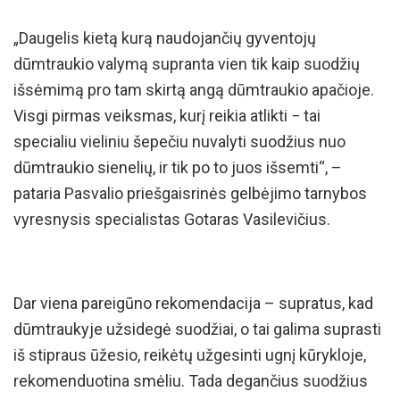
„Daugelis kietą kurą naudojančių gyventojų
dūmtraukio valymą supranta vien tik kaip suodžių
išsėmimą pro tam skirtą angą dūmtraukio apačioje.
Visgi pirmas veiksmas, kurį reikia atlikti − tai
specialiu vieliniu šepečiu nuvalyti suodžius nuo
dūmtraukio sienelių, ir tik po to juos išsemti“, –
pataria Pasvalio priešgaisrinės gelbėjimo tarnybos
vyresnysis specialistas Gotaras Vasilevičius.
Dar viena pareigūno rekomendacija – supratus, kad
dūmtraukyje užsidegė suodžiai, o tai galima suprasti
iš stipraus ūžesio, reikėtų užgesinti ugnį kūrykloje,
rekomenduotina smėliu. Tada degančius suodžius