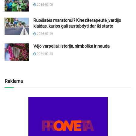
2016-02-08
Ruošiatės maratonui? Kineziterapeutė įvardijo
klaidas, kurios gali sustabdyti dar iki starto
2026-07-29
Vėjo varpeliai: istorija, simbolika ir nauda
2024-09-25
Reklama