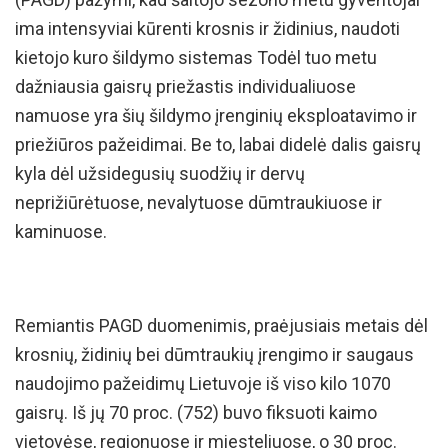
ima intensyviai kūrenti krosnis ir židinius, naudoti
kietojo kuro šildymo sistemas Todėl tuo metu
dažniausia gaisrų priežastis individualiuose
namuose yra šių šildymo įrenginių eksploatavimo ir
priežiūros pažeidimai. Be to, labai didelė dalis gaisrų
kyla dėl užsidegusių suodžių ir dervų
neprižiūrėtuose, nevalytuose dūmtraukiuose ir
kaminuose.
Remiantis PAGD duomenimis, praėjusiais metais dėl
krosnių, židinių bei dūmtraukių įrengimo ir saugaus
naudojimo pažeidimų Lietuvoje iš viso kilo 1070
gaisrų. Iš jų 70 proc. (752) buvo fiksuoti kaimo
vietovėse, regionuose ir miesteliuose, o 30 proc.