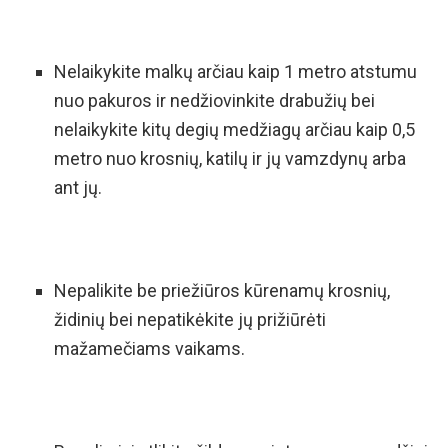
Nelaikykite malkų arčiau kaip 1 metro atstumu
nuo pakuros ir nedžiovinkite drabužių bei
nelaikykite kitų degių medžiagų arčiau kaip 0,5
metro nuo krosnių, katilų ir jų vamzdynų arba
ant jų.
Nepalikite be priežiūros kūrenamų krosnių,
židinių bei nepatikėkite jų prižiūrėti
mažamečiams vaikams.