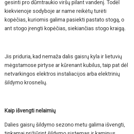
gesinti pro dūmtraukio viršų pilant vandenį. Todėl
kiekvienoje sodyboje ar name reikėtų turėti
kopėčias, kuriomis galima pasiekti pastato stogą, o
ant stogo įrengti kopėčias, siekiančias stogo kraigą.
Jis priduria, kad nemaža dalis gaisrų kyla ir lietuvių
mėgstamose pirtyse ar kūrenant kubilus, taip pat dėl
netvarkingos elektros instaliacijos arba elektrinių
šildymo krosnelių.
Kaip išvengti nelaimių
Dalies gaisrų šildymo sezono metu galima išvengti,
tinkamai prižiūrint šildymo sistemas ir kaminus.