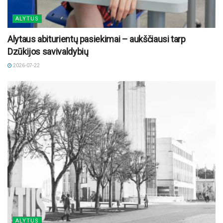
ALYTUS
Alytaus abiturientų pasiekimai – aukščiausi tarp
Dzūkijos savivaldybių
2026-07-22
ALYTUS