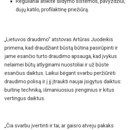
Reguliariai atlikite šildymo sistemos, pavyzdžiui,
dujų katilo, profilaktinę priežiūrą.
„Lietuvos draudimo“ atstovas Artūras Juodeikis
primena, kad draudžiant būstą būtina pasirūpinti ir
jame esančio turto draudimo apsauga, kad įvykus
nelaimei būtų atlyginami nuostoliai ir už būste
esančius daiktus. Laikui bėgant svarbu peržiūrėti
draudimo polisą ir į jį įtraukti naujai įsigytus daiktus:
buitinę techniką, išmaniuosius įrenginius ir kitus
vertingus daiktus.
„Čia svarbu įvertinti ir tai, ar gaisro atveju pakaks