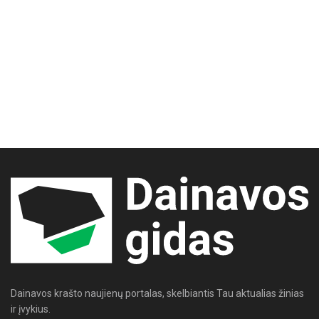
Dainavos krašto naujienų portalas, skelbiantis Tau aktualias žinias
ir įvykius.