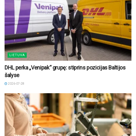
LIETUVA
DHL perka „Venipak“ grupę: stiprins pozicijas Baltijos
šalyse
2026-07-28