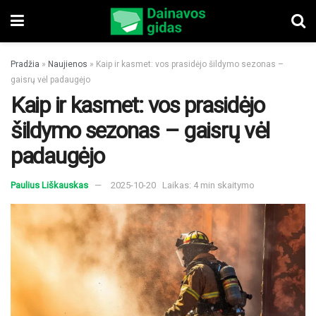
Pradžia
»
Naujienos
»
Kaip ir kasmet: vos prasidėjo šildymo sezonas –
gaisrų vėl padaugėjo
Kaip ir kasmet: vos prasidėjo
šildymo sezonas – gaisrų vėl
padaugėjo
Paulius Liškauskas
2025-10-20
Laikas: 4 min skaitymo