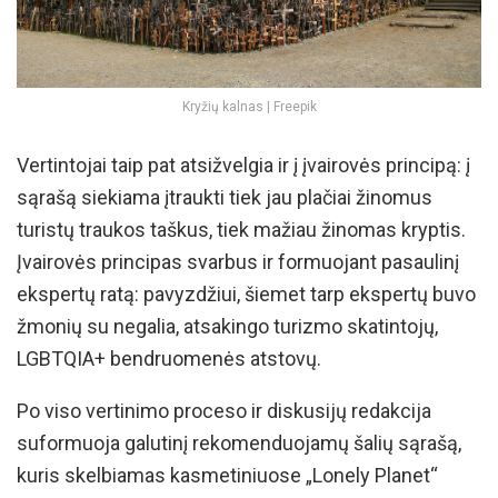
Kryžių kalnas | Freepik
Vertintojai taip pat atsižvelgia ir į įvairovės principą: į
sąrašą siekiama įtraukti tiek jau plačiai žinomus
turistų traukos taškus, tiek mažiau žinomas kryptis.
Įvairovės principas svarbus ir formuojant pasaulinį
ekspertų ratą: pavyzdžiui, šiemet tarp ekspertų buvo
žmonių su negalia, atsakingo turizmo skatintojų,
LGBTQIA+ bendruomenės atstovų.
Po viso vertinimo proceso ir diskusijų redakcija
suformuoja galutinį rekomenduojamų šalių sąrašą,
kuris skelbiamas kasmetiniuose „Lonely Planet“