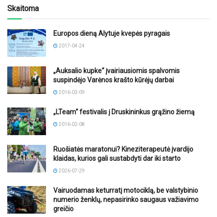
Skaitoma
Europos dieną Alytuje kvepės pyragais
2017-04-24
„Auksalio kupke“ įvairiausiomis spalvomis
suspindėjo Varėnos krašto kūrėjų darbai
2016-03-09
„LTeam“ festivalis į Druskininkus grąžino žiemą
2016-02-08
Ruošiatės maratonui? Kineziterapeutė įvardijo
klaidas, kurios gali sustabdyti dar iki starto
2026-07-29
Vairuodamas keturratį motociklą, be valstybinio
numerio ženklų, nepasirinko saugaus važiavimo
greičio