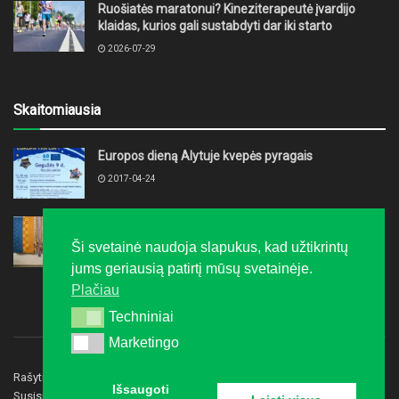
Ruošiatės maratonui? Kineziterapeutė įvardijo
klaidas, kurios gali sustabdyti dar iki starto
2026-07-29
Skaitomiausia
Europos dieną Alytuje kvepės pyragais
2017-04-24
„Auksalio kupke“ įvairiausiomis spalvomis
suspindėjo Varėnos krašto kūrėjų darbai
Ši svetainė naudoja slapukus, kad užtikrintų
2016-03-09
jums geriausią patirtį mūsų svetainėje.
Plačiau
Techniniai
Techniniai
Marketingo
Marketingo
Rašyti redakcijai
Privatumo politika
Reklama
Išsaugoti
Susisiekite