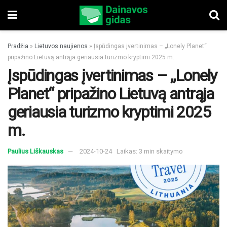
Pradžia
»
Lietuvos naujienos
»
Įspūdingas įvertinimas – „Lonely Planet“
pripažino Lietuvą antrąja geriausia turizmo kryptimi 2025 m.
Įspūdingas įvertinimas – „Lonely
Planet“ pripažino Lietuvą antrąja
geriausia turizmo kryptimi 2025
m.
Paulius Liškauskas
2024-10-24
Laikas: 3 min skaitymo