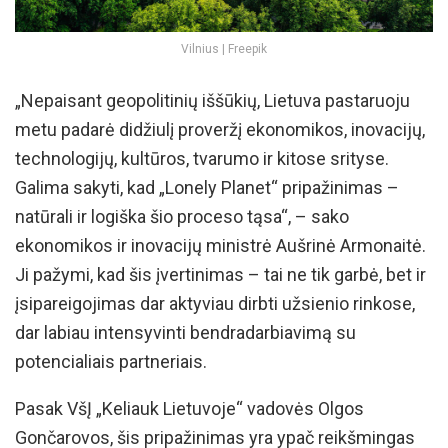
Vilnius | Freepik
„Nepaisant geopolitinių iššūkių, Lietuva pastaruoju
metu padarė didžiulį proveržį ekonomikos, inovacijų,
technologijų, kultūros, tvarumo ir kitose srityse.
Galima sakyti, kad „Lonely Planet“ pripažinimas –
natūrali ir logiška šio proceso tąsa“, – sako
ekonomikos ir inovacijų ministrė Aušrinė Armonaitė.
Ji pažymi, kad šis įvertinimas – tai ne tik garbė, bet ir
įsipareigojimas dar aktyviau dirbti užsienio rinkose,
dar labiau intensyvinti bendradarbiavimą su
potencialiais partneriais.
Pasak VšĮ „Keliauk Lietuvoje“ vadovės Olgos
Gončarovos, šis pripažinimas yra ypač reikšmingas