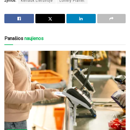
Žymos:
Keliauk Lietuvoje
Lonely Planet
Panašios
naujienos