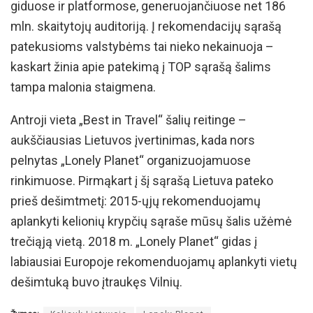
giduose ir platformose, generuojančiuose net 186
mln. skaitytojų auditoriją. Į rekomendacijų sąrašą
patekusioms valstybėms tai nieko nekainuoja –
kaskart žinia apie patekimą į TOP sąrašą šalims
tampa malonia staigmena.
Antroji vieta „Best in Travel“ šalių reitinge –
aukščiausias Lietuvos įvertinimas, kada nors
pelnytas „Lonely Planet“ organizuojamuose
rinkimuose. Pirmąkart į šį sąrašą Lietuva pateko
prieš dešimtmetį: 2015-ųjų rekomenduojamų
aplankyti kelionių krypčių sąraše mūsų šalis užėmė
trečiąją vietą. 2018 m. „Lonely Planet“ gidas į
labiausiai Europoje rekomenduojamų aplankyti vietų
dešimtuką buvo įtraukęs Vilnių.