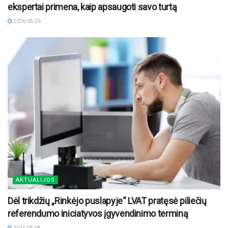
ekspertai primena, kaip apsaugoti savo turtą
2026-05-26
AKTUALIJOS
Dėl trikdžių „Rinkėjo puslapyje“ LVAT pratęsė piliečių
referendumo iniciatyvos įgyvendinimo terminą
2026-05-04