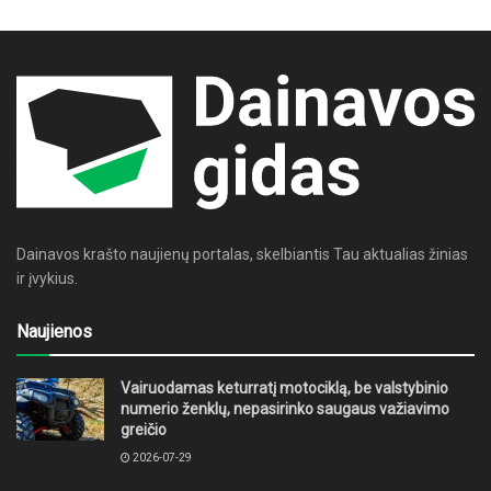
Dainavos krašto naujienų portalas, skelbiantis Tau aktualias žinias
ir įvykius.
Naujienos
Vairuodamas keturratį motociklą, be valstybinio
numerio ženklų, nepasirinko saugaus važiavimo
greičio
2026-07-29