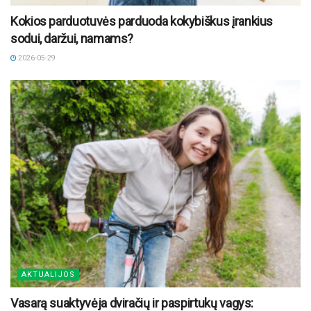
Kokios parduotuvės parduoda kokybiškus įrankius
sodui, daržui, namams?
2026-05-29
AKTUALIJOS
Vasarą suaktyvėja dviračių ir paspirtukų vagys: