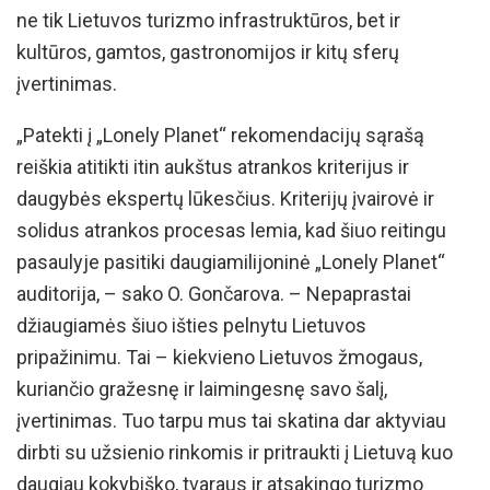
ne tik Lietuvos turizmo infrastruktūros, bet ir
kultūros, gamtos, gastronomijos ir kitų sferų
įvertinimas.
„Patekti į „Lonely Planet“ rekomendacijų sąrašą
reiškia atitikti itin aukštus atrankos kriterijus ir
daugybės ekspertų lūkesčius. Kriterijų įvairovė ir
solidus atrankos procesas lemia, kad šiuo reitingu
pasaulyje pasitiki daugiamilijoninė „Lonely Planet“
auditorija, – sako O. Gončarova. – Nepaprastai
džiaugiamės šiuo išties pelnytu Lietuvos
pripažinimu. Tai – kiekvieno Lietuvos žmogaus,
kuriančio gražesnę ir laimingesnę savo šalį,
įvertinimas. Tuo tarpu mus tai skatina dar aktyviau
dirbti su užsienio rinkomis ir pritraukti į Lietuvą kuo
daugiau kokybiško, tvaraus ir atsakingo turizmo