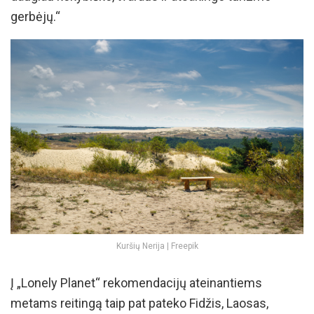
gerbėjų.“
Kuršių Nerija | Freepik
Į „Lonely Planet“ rekomendacijų ateinantiems
metams reitingą taip pat pateko Fidžis, Laosas,