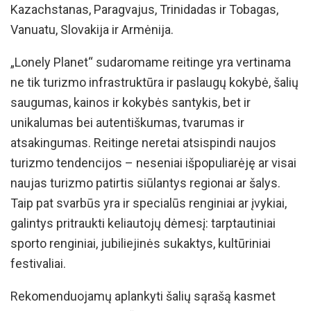
Kazachstanas, Paragvajus, Trinidadas ir Tobagas,
Vanuatu, Slovakija ir Armėnija.
„Lonely Planet“ sudaromame reitinge yra vertinama
ne tik turizmo infrastruktūra ir paslaugų kokybė, šalių
saugumas, kainos ir kokybės santykis, bet ir
unikalumas bei autentiškumas, tvarumas ir
atsakingumas. Reitinge neretai atsispindi naujos
turizmo tendencijos – neseniai išpopuliarėję ar visai
naujas turizmo patirtis siūlantys regionai ar šalys.
Taip pat svarbūs yra ir specialūs renginiai ar įvykiai,
galintys pritraukti keliautojų dėmesį: tarptautiniai
sporto renginiai, jubiliejinės sukaktys, kultūriniai
festivaliai.
Rekomenduojamų aplankyti šalių sąrašą kasmet