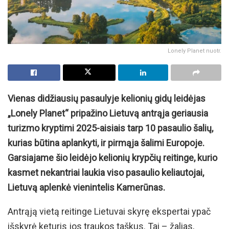
Lonely Planet nuotr.
Vienas didžiausių pasaulyje kelionių gidų leidėjas
„Lonely Planet“ pripažino Lietuvą antrąja geriausia
turizmo kryptimi 2025-aisiais tarp 10 pasaulio šalių,
kurias būtina aplankyti, ir pirmąja šalimi Europoje.
Garsiajame šio leidėjo kelionių krypčių reitinge, kurio
kasmet nekantriai laukia viso pasaulio keliautojai,
Lietuvą aplenkė vienintelis Kamerūnas.
Antrąją vietą reitinge Lietuvai skyrę ekspertai ypač
išskyrė keturis jos traukos taškus. Tai – žalias,