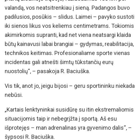
valandą, vos neatsitrenkiau į sieną. Padangos buvo
padilusios, posūkis – slidus. Laimei – pavyko sustoti
iki sienos likus vos keliems centimetrams. Tokiomis
akimirkomis supranti, kad net viena neatsargi klaida
būtų kainavusi labai brangiai – gydymas, reabilitacija,
technikos keitimas. Profesionaliame sporte vienas
incidentas gali atnešti šimtų tūkstančių eurų
nuostolių“, – pasakoja R. Baciuška.
Vis tik, anot jo, jeigu bijosi – geru sportininku niekada
nebūsi.
„Kartais lenktyninkai susidūrę su itin ekstremaliomis
situacijomis taip ir nebegrįžta į sportą. Aš esu
išprotejęs – man adrenalinas yra gyvenimo dalis“, –
šypsosi R. Baciuška.