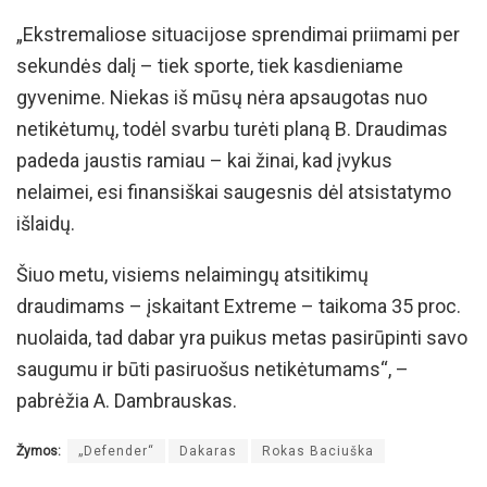
„Ekstremaliose situacijose sprendimai priimami per
sekundės dalį – tiek sporte, tiek kasdieniame
gyvenime. Niekas iš mūsų nėra apsaugotas nuo
netikėtumų, todėl svarbu turėti planą B. Draudimas
padeda jaustis ramiau – kai žinai, kad įvykus
nelaimei, esi finansiškai saugesnis dėl atsistatymo
išlaidų.
Šiuo metu, visiems nelaimingų atsitikimų
draudimams – įskaitant Extreme – taikoma 35 proc.
nuolaida, tad dabar yra puikus metas pasirūpinti savo
saugumu ir būti pasiruošus netikėtumams“, –
pabrėžia A. Dambrauskas.
Žymos:
„Defender“
Dakaras
Rokas Baciuška