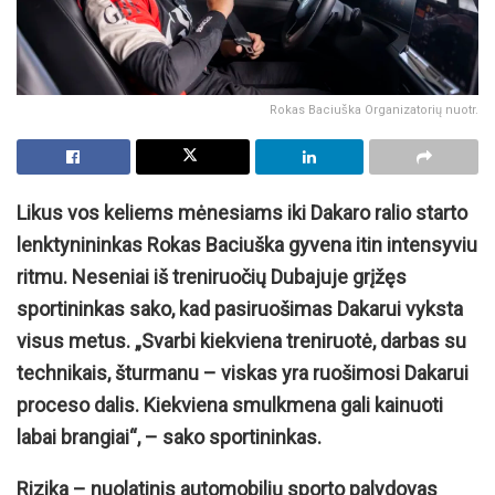
Rokas Baciuška Organizatorių nuotr.
Likus vos keliems mėnesiams iki Dakaro ralio starto
lenktynininkas Rokas Baciuška gyvena itin intensyviu
ritmu. Neseniai iš treniruočių Dubajuje grįžęs
sportininkas sako, kad pasiruošimas Dakarui vyksta
visus metus. „Svarbi kiekviena treniruotė, darbas su
technikais, šturmanu – viskas yra ruošimosi Dakarui
proceso dalis. Kiekviena smulkmena gali kainuoti
labai brangiai“, – sako sportininkas.
Rizika – nuolatinis automobilių sporto palydovas