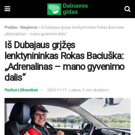
Pradžia
»
Naujienos
»
Iš Dubajaus grįžęs lenktynininkas Rokas Baciuška:
„Adrenalinas – mano gyvenimo dalis“
Iš Dubajaus grįžęs
lenktynininkas Rokas Baciuška:
„Adrenalinas – mano gyvenimo
dalis“
Paulius Liškauskas
2025-11-17
Laikas: 2 min skaitymo