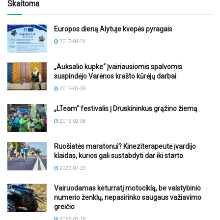
Skaitoma
Europos dieną Alytuje kvepės pyragais
2017-04-24
„Auksalio kupke“ įvairiausiomis spalvomis
suspindėjo Varėnos krašto kūrėjų darbai
2016-03-09
„LTeam“ festivalis į Druskininkus grąžino žiemą
2016-02-08
Ruošiatės maratonui? Kineziterapeutė įvardijo
klaidas, kurios gali sustabdyti dar iki starto
2026-07-29
Vairuodamas keturratį motociklą, be valstybinio
numerio ženklų, nepasirinko saugaus važiavimo
greičio
2026-07-29