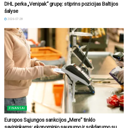
DHL perka „Venipak“ grupę: stiprins pozicijas Baltijos
šalyse
2026-07-28
FINANSAI
Europos Sąjungos sankcijos „Mere“ tinklo
savininkams: ekonominio saugumo ir solidarumo su