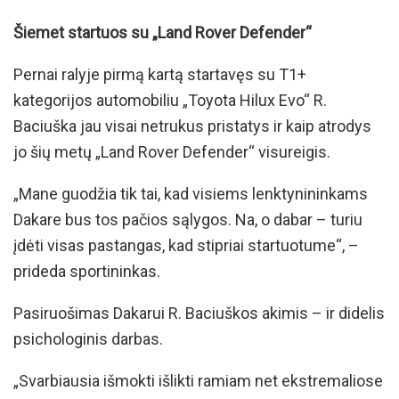
Šiemet startuos su „Land Rover Defender“
Pernai ralyje pirmą kartą startavęs su T1+
kategorijos automobiliu „Toyota Hilux Evo“ R.
Baciuška jau visai netrukus pristatys ir kaip atrodys
jo šių metų „Land Rover Defender“ visureigis.
„Mane guodžia tik tai, kad visiems lenktynininkams
Dakare bus tos pačios sąlygos. Na, o dabar – turiu
įdėti visas pastangas, kad stipriai startuotume“, –
prideda sportininkas.
Pasiruošimas Dakarui R. Baciuškos akimis – ir didelis
psichologinis darbas.
„Svarbiausia išmokti išlikti ramiam net ekstremaliose