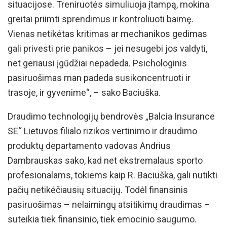
situacijose. Treniruotės simuliuoja įtampą, mokina
greitai priimti sprendimus ir kontroliuoti baimę.
Vienas netikėtas kritimas ar mechanikos gedimas
gali privesti prie panikos – jei nesugebi jos valdyti,
net geriausi įgūdžiai nepadeda. Psichologinis
pasiruošimas man padeda susikoncentruoti ir
trasoje, ir gyvenime“, – sako Baciuška.
Draudimo technologijų bendrovės „Balcia Insurance
SE“ Lietuvos filialo rizikos vertinimo ir draudimo
produktų departamento vadovas Andrius
Dambrauskas sako, kad net ekstremalaus sporto
profesionalams, tokiems kaip R. Baciuška, gali nutikti
pačių netikėčiausių situacijų. Todėl finansinis
pasiruošimas – nelaimingų atsitikimų draudimas –
suteikia tiek finansinio, tiek emocinio saugumo.