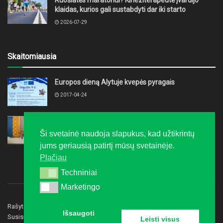
Ruošiatės maratonui? Kineziterapeutė įvardijo
klaidas, kurios gali sustabdyti dar iki starto
2026-07-29
Skaitomiausia
Europos dieną Alytuje kvepės pyragais
2017-04-24
„Auksalio kupke“ įvairiausiomis spalvomis
suspindėjo Varėnos krašto kūrėjų darbai
Ši svetainė naudoja slapukus, kad užtikrintų
2016-03-09
jums geriausią patirtį mūsų svetainėje.
Plačiau
Techniniai
Techniniai
Marketingo
Marketingo
Rašyti redakcijai
Privatumo politika
Reklama
Išsaugoti
Susisiekite
Leisti visus