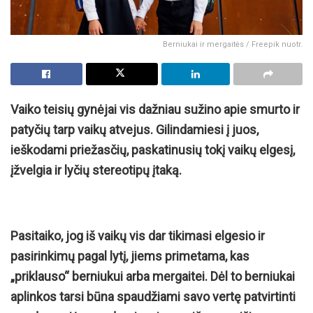
Berniukai ir mergaitės / Freepik nuotr.
Vaiko teisių gynėjai vis dažniau sužino apie smurto ir
patyčių tarp vaikų atvejus. Gilindamiesi į juos,
ieškodami priežasčių, paskatinusių tokį vaikų elgesį,
įžvelgia ir lyčių stereotipų įtaką.
Pasitaiko, jog iš vaikų vis dar tikimasi elgesio ir
pasirinkimų pagal lytį, jiems primetama, kas
„priklauso“ berniukui arba mergaitei. Dėl to berniukai
aplinkos tarsi būna spaudžiami savo vertę patvirtinti