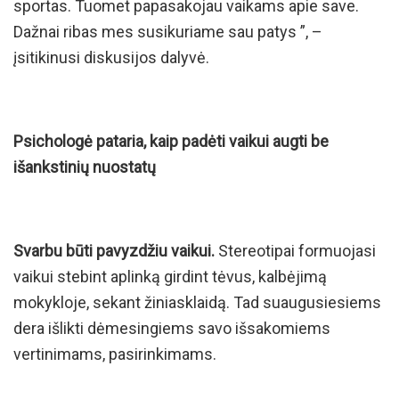
sportas. Tuomet papasakojau vaikams apie save.
Dažnai ribas mes susikuriame sau patys ”, –
įsitikinusi diskusijos dalyvė.
Psichologė pataria, kaip padėti vaikui augti be
išankstinių nuostatų
Svarbu būti pavyzdžiu vaikui.
Stereotipai formuojasi
vaikui stebint aplinką girdint tėvus, kalbėjimą
mokykloje, sekant žiniasklaidą. Tad suaugusiesiems
dera išlikti dėmesingiems savo išsakomiems
vertinimams, pasirinkimams.