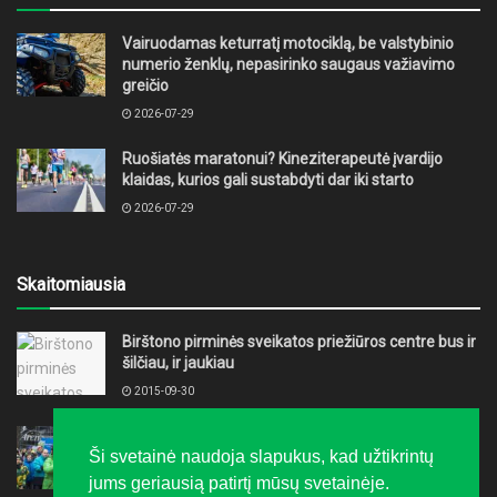
Vairuodamas keturratį motociklą, be valstybinio
numerio ženklų, nepasirinko saugaus važiavimo
greičio
2026-07-29
Ruošiatės maratonui? Kineziterapeutė įvardijo
klaidas, kurios gali sustabdyti dar iki starto
2026-07-29
Skaitomiausia
Birštono pirminės sveikatos priežiūros centre bus ir
šilčiau, ir jaukiau
2015-09-30
„LTeam“ festivalis į Druskininkus grąžino žiemą
Ši svetainė naudoja slapukus, kad užtikrintų
2016-02-08
jums geriausią patirtį mūsų svetainėje.