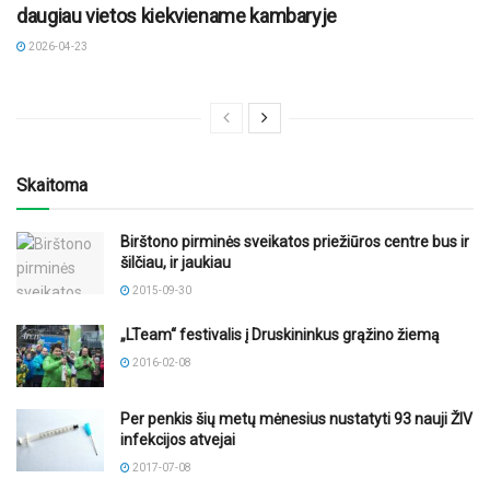
daugiau vietos kiekviename kambaryje
2026-04-23
Skaitoma
Birštono pirminės sveikatos priežiūros centre bus ir
šilčiau, ir jaukiau
2015-09-30
„LTeam“ festivalis į Druskininkus grąžino žiemą
2016-02-08
Per penkis šių metų mėnesius nustatyti 93 nauji ŽIV
infekcijos atvejai
2017-07-08