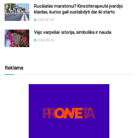
Ruošiatės maratonui? Kineziterapeutė įvardijo
klaidas, kurios gali sustabdyti dar iki starto
2026-07-29
Vėjo varpeliai: istorija, simbolika ir nauda
2024-09-25
Reklama