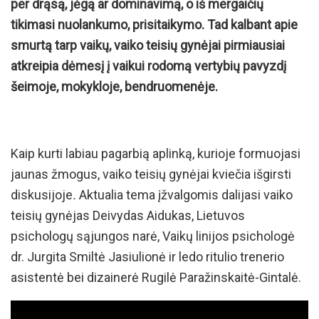
per drąsą, jėgą ar dominavimą, o iš mergaičių
tikimasi nuolankumo, prisitaikymo. Tad kalbant apie
smurtą tarp vaikų, vaiko teisių gynėjai pirmiausiai
atkreipia dėmesį į vaikui rodomą vertybių pavyzdį
šeimoje, mokykloje, bendruomenėje.
Kaip kurti labiau pagarbią aplinką, kurioje formuojasi
jaunas žmogus, vaiko teisių gynėjai kviečia išgirsti
diskusijoje
.
Aktualia tema įžvalgomis dalijasi vaiko
teisių gynėjas Deivydas Aidukas, Lietuvos
psichologų sąjungos narė, Vaikų linijos psichologė
dr. Jurgita Smiltė Jasiulionė ir ledo ritulio trenerio
asistentė bei dizainerė Rugilė Paražinskaitė-Gintalė.