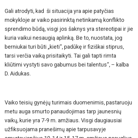
Gali atrodyti, kad ši situacija yra apie patyčias
mokykloje ar vaiko pasirinktą netinkamą konflikto
sprendimo būdą, visgi jos šaknys yra stereotipai ir jie
kuria vaikui nesaugią aplinką. Be to, nuostata, jog
berniukai turi būti „kieti“, padūkę ir fiziškai stiprus,
tarsi verčia vaiką prisitaikyti. Tai gali tapti rimta
kliūtimi vystyti savo gabumus bei talentus“, – kalba
D. Aidukas.
Vaiko teisių gynėjų turimais duomenimis, pastaruoju
metu auga smurto panaudojimas tarp jaunesnių
vaikų, kurie yra 7-9 m. amžiaus. Visgi daugiausiai
užfiksuojama pranešimų apie tarpusavyje