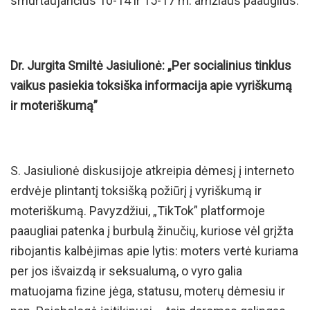
smurtaujančius 10-14 ir 15-17 m. amžiaus paauglius.
Dr. Jurgita Smiltė Jasiulionė: „Per socialinius tinklus
vaikus pasiekia toksiška informacija apie vyriškumą
ir moteriškumą”
S. Jasiulionė diskusijoje atkreipia dėmesį į interneto
erdvėje plintantį toksišką požiūrį į vyriškumą ir
moteriškumą. Pavyzdžiui, „TikTok” platformoje
paaugliai patenka į burbulą žinučių, kuriose vėl grįžta
ribojantis kalbėjimas apie lytis: moters vertė kuriama
per jos išvaizdą ir seksualumą, o vyro galia
matuojama fizine jėga, statusu, moterų dėmesiu ir