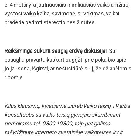
3-4 metai yra jautriausiais ir imliausias vaiko amžius,
vystosi vaiko kalba, savimonė, suvokimas, vaikai
pradeda perimti stereotipines žinutes.
Reikšminga sukurti saugią erdvę diskusijai
. Su
paaugliu pravartu kaskart sugrįžti prie pokalbio apie
jo jauseną, išgirsti, ar nesusidūrė su jį žeidžiančiomis
ribomis.
Kilus klausimų, kviečiame žiūrėti
Vaiko teisių TV
arba
konsultuotis su vaiko teisių gynėjais skambinant
nemokamu tel. 0 800 10 800, taip pat galima
rašyti žinutę interneto svetainėje vaikoteises.lrv.lt