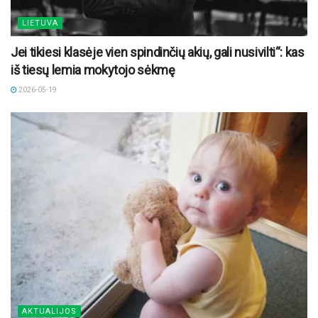
LIETUVA
Jei tikiesi klasėje vien spindinčių akių, gali nusivilti“: kas
iš tiesų lemia mokytojo sėkmę
2026-05-19
AKTUALIJOS