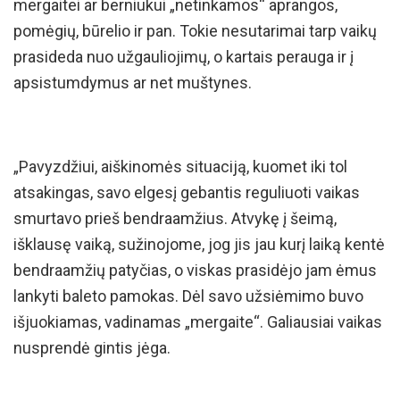
mergaitei ar berniukui „netinkamos“ aprangos,
pomėgių, būrelio ir pan. Tokie nesutarimai tarp vaikų
prasideda nuo užgauliojimų, o kartais perauga ir į
apsistumdymus ar net muštynes.
„Pavyzdžiui, aiškinomės situaciją, kuomet iki tol
atsakingas, savo elgesį gebantis reguliuoti vaikas
smurtavo prieš bendraamžius. Atvykę į šeimą,
išklausę vaiką, sužinojome, jog jis jau kurį laiką kentė
bendraamžių patyčias, o viskas prasidėjo jam ėmus
lankyti baleto pamokas. Dėl savo užsiėmimo buvo
išjuokiamas, vadinamas „mergaite“. Galiausiai vaikas
nusprendė gintis jėga.