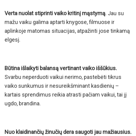
Verta nuolat stiprinti vaiko kritinį mąstymą
. Jau su
mažu vaiku galima aptarti knygose, filmuose ir
aplinkoje matomas situacijas, atpažinti jose tinkamą
elgesį.
Būtina išlaikyti balansą vertinant vaiko iššūkius.
Svarbu neperduoti vaikui nerimo, pastebėti tikrus
vaiko sunkumus ir nesureikšminant kasdienių –
kartais sprendimus reikia atrasti pačiam vaikui, tai jį
ugdo, brandina.
Nuo klaidinančių žinučių dera saugoti jau mažiausius.