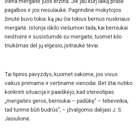
viena mergaitė juos erzina. Jie jau kurį laiką prašė
pagalbos ir jos nesulaukė. Pagrindinė mokytojos
žinutė buvo tokia: ką jau čia tokius bernus nuskriaus
mergaitė. Istorija iškilo viešumon tada, kai berniukai
neištvėrė ir susistumdė su mergaite, tuomet kilo
triukšmas dėl jų elgesio, įsitraukė tėvai.
Tai tipinis pavyzdys, kuomet sakome, jos visus
vaikus priimame ir vertiname vienodai. Bet štai nutiko
konkreti situacija ir paaiškėjo, kad stereotipas
„mergaitės geros, berniukai – padūkę” – tebeveikia,
tad turime būti budrūs”, – įžvalgomis dalijasi J. S.
Jasiulionė.