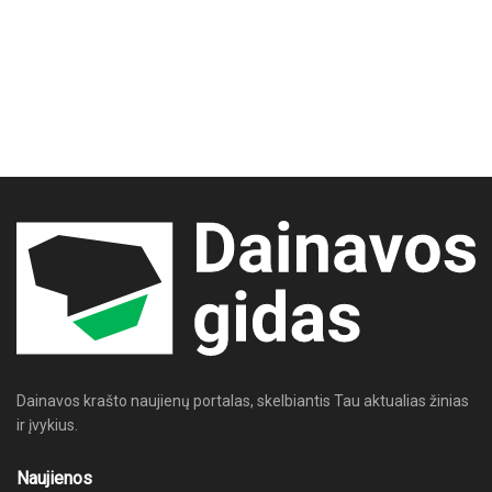
Dainavos krašto naujienų portalas, skelbiantis Tau aktualias žinias
ir įvykius.
Naujienos