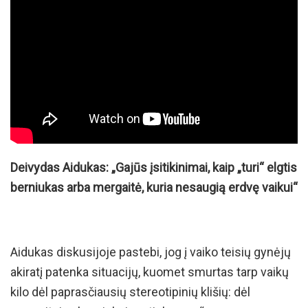
Deivydas Aidukas: „Gajūs įsitikinimai, kaip „turi“ elgtis
berniukas arba mergaitė, kuria nesaugią erdvę vaikui“
Aidukas diskusijoje pastebi, jog į vaiko teisių gynėjų
akiratį patenka situacijų, kuomet smurtas tarp vaikų
kilo dėl paprasčiausių stereotipinių klišių: dėl