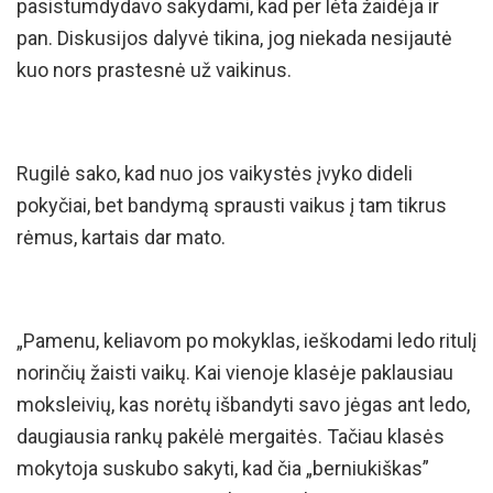
pasistumdydavo sakydami, kad per lėta žaidėja ir
pan. Diskusijos dalyvė tikina, jog niekada nesijautė
kuo nors prastesnė už vaikinus.
Rugilė sako, kad nuo jos vaikystės įvyko dideli
pokyčiai, bet bandymą sprausti vaikus į tam tikrus
rėmus, kartais dar mato.
„Pamenu, keliavom po mokyklas, ieškodami ledo ritulį
norinčių žaisti vaikų. Kai vienoje klasėje paklausiau
moksleivių, kas norėtų išbandyti savo jėgas ant ledo,
daugiausia rankų pakėlė mergaitės. Tačiau klasės
mokytoja suskubo sakyti, kad čia „berniukiškas”