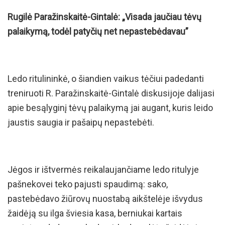
Rugilė Paražinskaitė-Gintalė: „Visada jaučiau tėvų
palaikymą, todėl patyčių net nepastebėdavau”
Ledo ritulininkė, o šiandien vaikus tėčiui padedanti
treniruoti R. Paražinskaitė-Gintalė diskusijoje dalijasi
apie besąlyginį tėvų palaikymą jai augant, kuris leido
jaustis saugia ir pašaipų nepastebėti.
Jėgos ir ištvermės reikalaujančiame ledo ritulyje
pašnekovei teko pajusti spaudimą: sako,
pastebėdavo žiūrovų nuostabą aikštelėje išvydus
žaidėją su ilga šviesia kasa, berniukai kartais