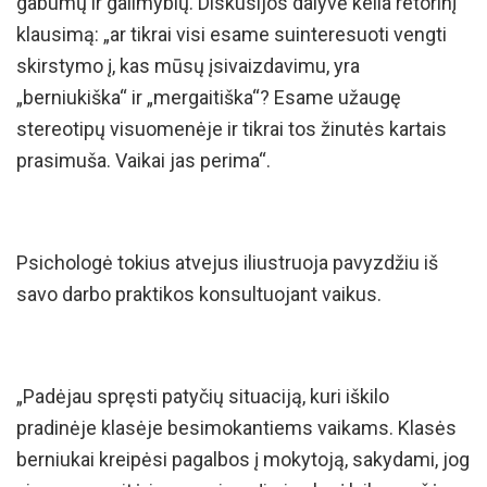
gabumų ir galimybių. Diskusijos dalyvė kelia retorinį
klausimą: „ar tikrai visi esame suinteresuoti vengti
skirstymo į, kas mūsų įsivaizdavimu, yra
„berniukiška“ ir „mergaitiška“? Esame užaugę
stereotipų visuomenėje ir tikrai tos žinutės kartais
prasimuša. Vaikai jas perima“.
Psichologė tokius atvejus iliustruoja pavyzdžiu iš
savo darbo praktikos konsultuojant vaikus.
„Padėjau spręsti patyčių situaciją, kuri iškilo
pradinėje klasėje besimokantiems vaikams. Klasės
berniukai kreipėsi pagalbos į mokytoją, sakydami, jog