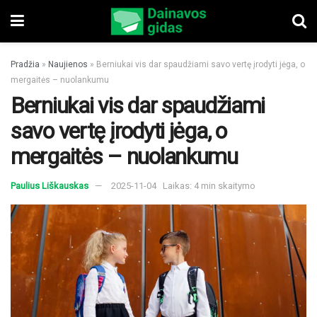
Pradžia
»
Naujienos
»
Berniukai vis dar spaudžiami savo vertę įrodyti jėga, o
mergaitės – nuolankumu
Berniukai vis dar spaudžiami
savo vertę įrodyti jėga, o
mergaitės – nuolankumu
Paulius Liškauskas
2025-11-04
Laikas: 4 min skaitymo