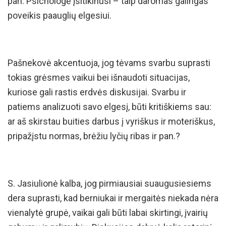
pan. Psichologė įsitikinusi – taip daromas galingas
poveikis paauglių elgesiui.
Pašnekovė akcentuoja, jog tėvams svarbu suprasti
tokias grėsmes vaikui bei išnaudoti situacijas,
kuriose gali rastis erdvės diskusijai. Svarbu ir
patiems analizuoti savo elgesį, būti kritiškiems sau:
ar aš skirstau buities darbus į vyriškus ir moteriškus,
pripažįstu normas, brėžiu lyčių ribas ir pan.?
S. Jasiulionė kalba, jog pirmiausiai suaugusiesiems
dera suprasti, kad berniukai ir mergaitės niekada nėra
vienalytė grupė, vaikai gali būti labai skirtingi, įvairių