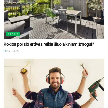
GROŽIS
Kokios poilsio erdvės reikia šiuolaikiniam žmogui?
2026-05-29