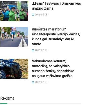
„LTeam“ festivalis į Druskininkus
grąžino žiemą
2016-02-08
Ruošiatės maratonui?
Kineziterapeutė įvardijo klaidas,
kurios gali sustabdyti dar iki
starto
2026-07-29
Vairuodamas keturratį
motociklą, be valstybinio
numerio ženklų, nepasirinko
saugaus važiavimo greičio
2026-07-29
Reklama