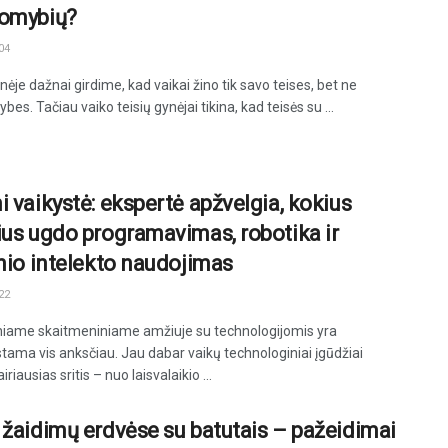
omybių?
04
je dažnai girdime, kad vaikai žino tik savo teises, bet ne
es. Tačiau vaiko teisių gynėjai tikina, kad teisės su ...
i vaikystė: ekspertė apžvelgia, kokius
ius ugdo programavimas, robotika ir
inio intelekto naudojimas
22
iniame skaitmeniniame amžiuje su technologijomis yra
stama vis anksčiau. Jau dabar vaikų technologiniai įgūdžiai
riausias sritis – nuo laisvalaikio ...
 žaidimų erdvėse su batutais – pažeidimai