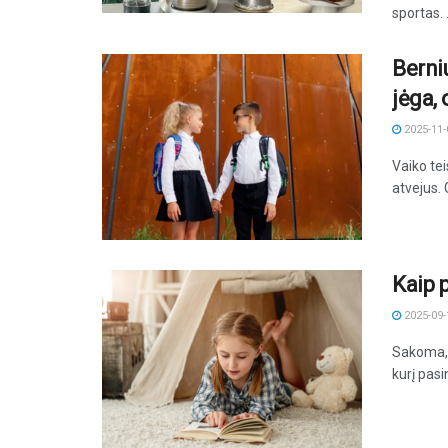
sportas. .
Berni
jėga,
2025-11-
Vaiko tei
atvejus. 
Kaip 
2025-09-
Sakoma, k
kurį pasi