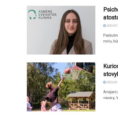
Psich
atost
2025-07-
Paskutinė
noriu, bū
Kurio
stovy
2025-05-
Artėjant
vasarą. V