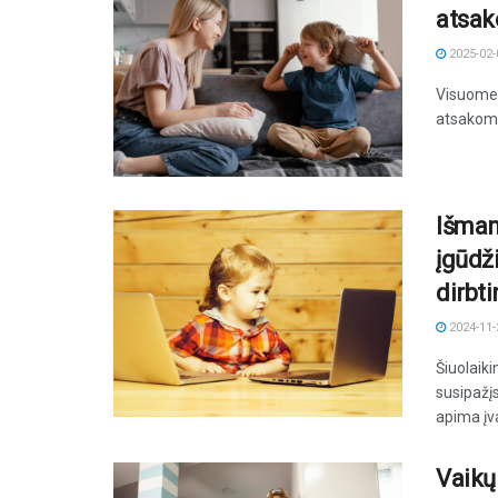
atsak
2025-02-
Visuomenė
atsakomyb
Išman
įgūdž
dirbt
2024-11-
Šiuolaik
susipažį
apima įvai
Vaikų