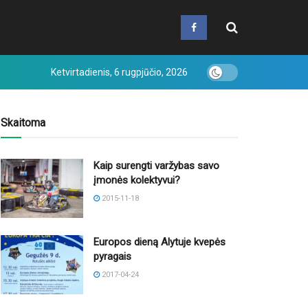
Ketvirtadienis, 6 rugpjūčio, 2026
Skaitoma
Kaip surengti varžybas savo
įmonės kolektyvui?
2015-11-18
Europos dieną Alytuje kvepės
pyragais
2017-04-24