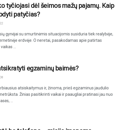
iko tyčiojasi dėl šeimos mažų pajamų. Kaip
bdyti patyčias?
22
sių gynėjai su smurtinėmis situacijomis susiduria tiek realybėje,
nternetinėje erdvėje. O neretai, pasakodamas apie patirtas
vaikas ...
atsikratyti egzaminų baimės?
08
arbiausius atsiskaitymus ir, žinoma, prieš egzaminus jaudulio
etrūksta. Žinias pasitikrinti vaikai ir paaugliai pratinasi jau nuo
asės, ...