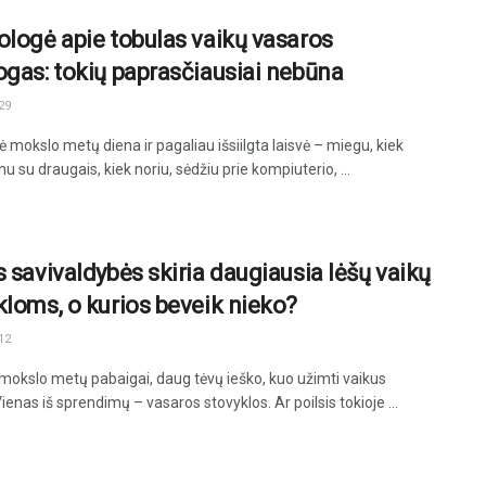
ologė apie tobulas vaikų vasaros
ogas: tokių paprasčiausiai nebūna
29
 mokslo metų diena ir pagaliau išsiilgta laisvė – miegu, kiek
nu su draugais, kiek noriu, sėdžiu prie kompiuterio, ...
s savivaldybės skiria daugiausia lėšų vaikų
kloms, o kurios beveik nieko?
12
 mokslo metų pabaigai, daug tėvų ieško, kuo užimti vaikus
ienas iš sprendimų – vasaros stovyklos. Ar poilsis tokioje ...