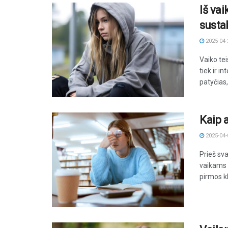
Iš va
susta
2025-04-
Vaiko tei
tiek ir i
patyčias, 
Kaip 
2025-04-
Prieš sv
vaikams n
pirmos kl