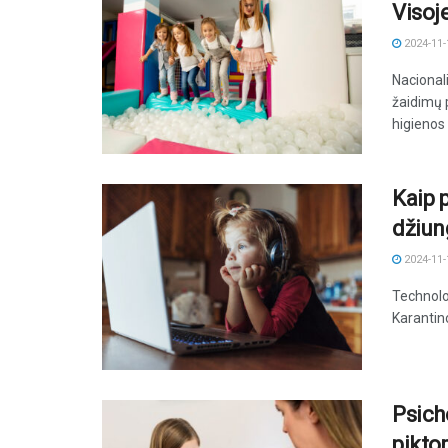
Visoj
2024-11-
Nacional
žaidimų p
higienos
Kaip 
džiun
2024-11-
Technolo
Karantino
Psicho
pikto