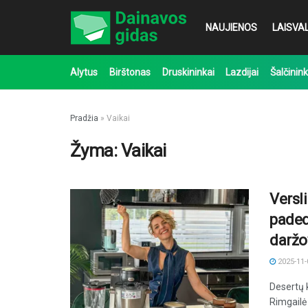
NAUJIENOS
LAISVAL
Alytus
Birštonas
Druskininkai
Lazdijai
Šalčinink
Pradžia
»
Vaikai
Žyma:
Vaikai
Versli
paded
daržo
2025-11-
Desertų 
Rimgailė 