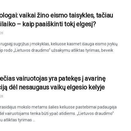
logai: vaikai žino eismo taisykles, tačiau
ilaiko – kaip paaiškinti tokį elgesį?
09
rugsėjį sugrįžus į mokyklas, keliuose kasmet išauga eismo įvykių
Kaip rodo „Lietuvos draudimo“ užsakymu atliktas tyrimas, beveik
ečias vairuotojas yra patekęs į avarinę
ciją dėl nesaugaus vaikų elgesio kelyje
28
prasidėjus mokslo metams šalies keliuose pastebimai padaugėja
odėl vairuotojams tenka būti ypač atidiems. „Lietuvos draudimo“
atliktas tyrimas ...