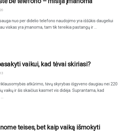
stė be telefono – misija įmanoma
20
sauga nuo per didelio telefono naudojimo yra iššūkis daugeliui
iau viskas yra įmanoma, tam tik tereikia pastangų ir ...
asakyti vaikui, kad tėvai skiriasi?
13
iklausomybės atkūrimo, tėvų skyrybas išgyveno daugiau nei 220
ų vaikų ir šis skaičius kasmet vis didėja. Suprantama, kad
...
inome teises, bet kaip vaiką išmokyti