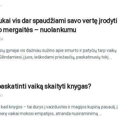
..
ukai vis dar spaudžiami savo vertę įrodyti
 o mergaitės – nuolankumu
04
sių gynėjai vis dažniau sužino apie smurto ir patyčių tarp vaikų
Gilindamiesi į juos, ieškodami priežasčių, paskatinusių tokį ...
paskatinti vaiką skaityti knygas?
11
ad knygos – tai durys į vaizduotės ir magijos kupiną pasaulį, į
nėrę vaikai mokosi empatijos, atranda nusiraminimą ...