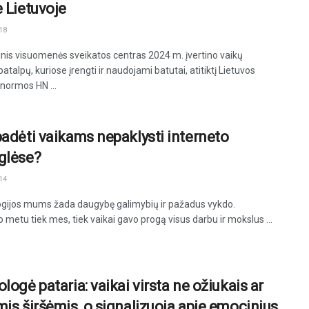
e Lietuvoje
18
inis visuomenės sveikatos centras 2024 m. įvertino vaikų
atalpų, kuriose įrengti ir naudojami batutai, atitiktį Lietuvos
 normos HN ...
padėti vaikams nepaklysti interneto
glėse?
14
gijos mums žada daugybę galimybių ir pažadus vykdo.
 metu tiek mes, tiek vaikai gavo progą visus darbu ir mokslus ...
logė pataria: vaikai virsta ne ožiukais ar
mis širšėmis, o signalizuoja apie emocinius