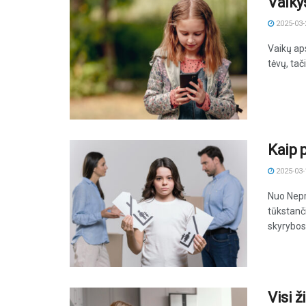
Vaiky
2025-03-
Vaikų ap
tėvų, tač
Kaip p
2025-03-
Nuo Nepr
tūkstanči
skyrybos 
Visi ž