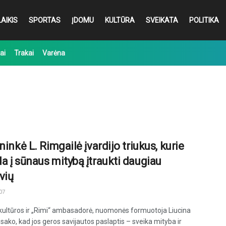
AIKIS
SPORTAS
ĮDOMU
KULTŪRA
SVEIKATA
POLITIKA
ai
Trakai
Varėna
ninkė L. Rimgailė įvardijo triukus, kurie
a į sūnaus mitybą įtraukti daugiau
vių
07
kultūros ir „Rimi“ ambasadorė, nuomonės formuotoja Liucina
sako, kad jos geros savijautos paslaptis – sveika mityba ir