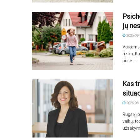
Psicho
jų nes
2025-09-
Vaikams 
rizika. 
pusė ...
Kas tr
situa
2025-08-
Rugsėjį 
vaikų, t
užsakymu 