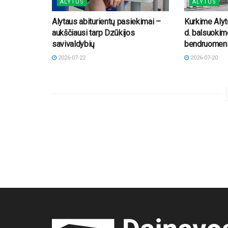
ALYTUS
ALYTUS
Alytaus abiturientų pasiekimai –
Kurkime Alytų
aukščiausi tarp Dzūkijos
d. balsuokim
savivaldybių
bendruomeni
2026-07-22
2026-07-20