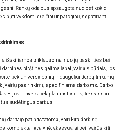
augesni. Rankų oda bus apsaugota nuo bet kokio
ės būti vykdomi greičiau ir patogiau, nepatiriant
asirinkimas
yra išskiriamos priklausomai nuo jų paskirties bei
darbines pirštines galima labai įvairiais būdais, jos
asite tiek universalesnių ir daugeliui darbų tinkamų
tiek įvairių pasirinkimų specifiniams darbams. Darbo
nkis – jos pravers tiek plaunant indus, tiek virinant
kitus sudėtingus darbus.
ų dar taip pat pristatoma įvairi kita darbinė
 komplektai, avalynė, aksesuarai bei įvairūs kiti