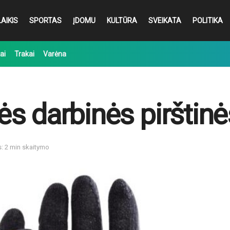
AIKIS
SPORTAS
ĮDOMU
KULTŪRA
SVEIKATA
POLITIKA
ai
Trakai
Varėna
s darbinės pirštinė
s: 2 min skaitymo