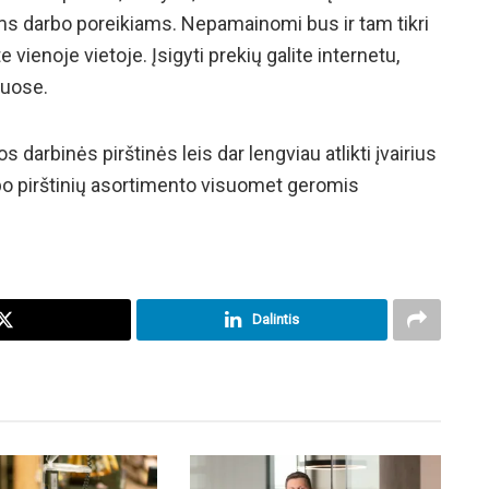
ems darbo poreikiams. Nepamainomi bus ir tam tikri
te vienoje vietoje. Įsigyti prekių galite internetu,
guose.
ios
darbinės pirštinės
leis dar lengviau atlikti įvairius
arbo pirštinių asortimento visuomet geromis
Dalintis