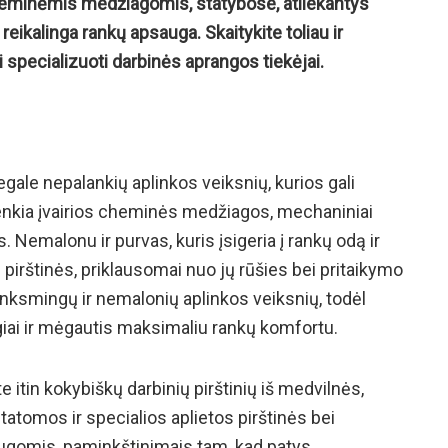
heminėmis medžiagomis, statybose, atliekantys
reikalinga rankų apsauga. Skaitykite toliau ir
i specializuoti darbinės aprangos tiekėjai.
gale nepalankių aplinkos veiksnių, kurios gali
enkia įvairios cheminės medžiagos, mechaniniai
. Nemalonu ir purvas, kuris įsigeria į rankų odą ir
s pirštinės, priklausomai nuo jų rūšies bei pritaikymo
nksmingų ir nemalonių aplinkos veiksnių, todėl
giai ir mėgautis maksimaliu rankų komfortu.
e itin kokybiškų darbinių pirštinių iš medvilnės,
tatomos ir specialios aplietos pirštinės bei
ugomis, paminkštinimais tam, kad patys