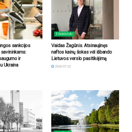
FINANSAI
ungos sankcijos
Vaidas Žagūnis. Atsinaujinęs
o savininkams:
naftos kainų šokas vėl išbando
saugumo ir
Lietuvos verslo pasitikėjimą
u Ukraina
2026-07-22