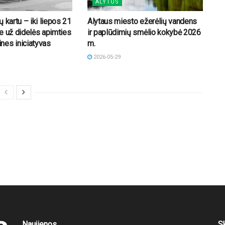
ALYTUS
 kartu – iki liepos 21
Alytaus miesto ežerėlių vandens
e už didelės apimties
ir paplūdimių smėlio kokybė 2026
nes iniciatyvas
m.
2026-05-29
Naujienos
S