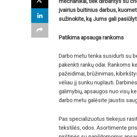
mechanikai, tiek dirbantys su c
įvairius buitinius darbus, kuomet 
sužinokite, ką Jums gali pasiūlyt
Patikima apsauga rankoms
Darbo metu tenka susidurti su be
pakenkti rankų odai. Rankoms k
pažeidimai, brūžinimas, kibirkštys
vėliau jį sunku nuplauti. Darbinė
galimybių, apsaugos nuo visų ke
darbo metu galėsite jaustis sau
Pas specializuotus tiekėjus rasit
tekstilės, odos. Asortimente pris
pirštinės su papildomomis apsa