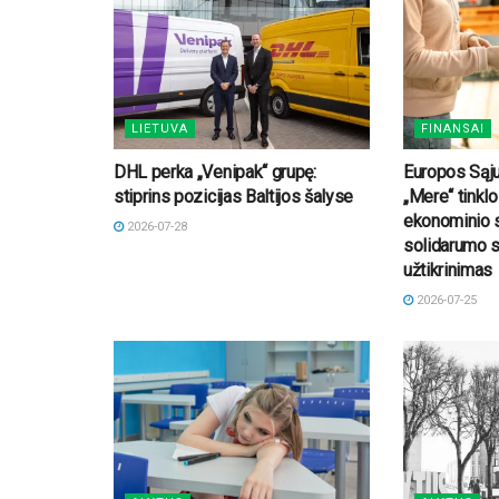
LIETUVA
FINANSAI
DHL perka „Venipak“ grupę:
Europos Sąj
stiprins pozicijas Baltijos šalyse
„Mere“ tinkl
ekonominio 
2026-07-28
solidarumo s
užtikrinimas
2026-07-25