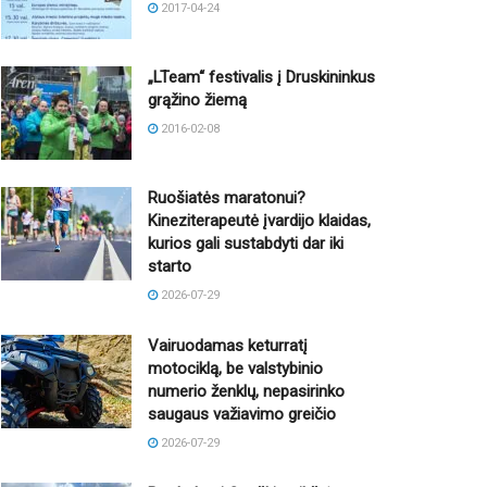
2017-04-24
„LTeam“ festivalis į Druskininkus
grąžino žiemą
2016-02-08
Ruošiatės maratonui?
Kineziterapeutė įvardijo klaidas,
kurios gali sustabdyti dar iki
starto
2026-07-29
Vairuodamas keturratį
motociklą, be valstybinio
numerio ženklų, nepasirinko
saugaus važiavimo greičio
2026-07-29