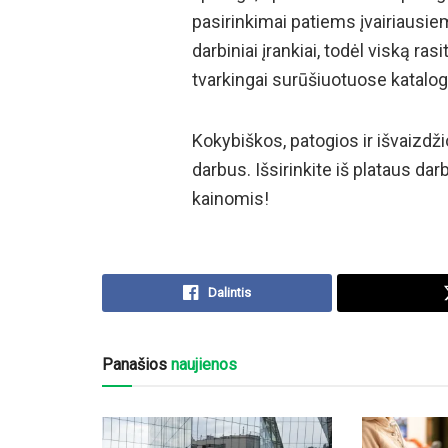
pasirinkimai patiems įvairiausi
darbiniai įrankiai, todėl viską rasi
tvarkingai surūšiuotuose katalo
Kokybiškos, patogios ir išvaizdž
darbus. Išsirinkite iš plataus d
kainomis!
Dalintis
Panašios
naujienos