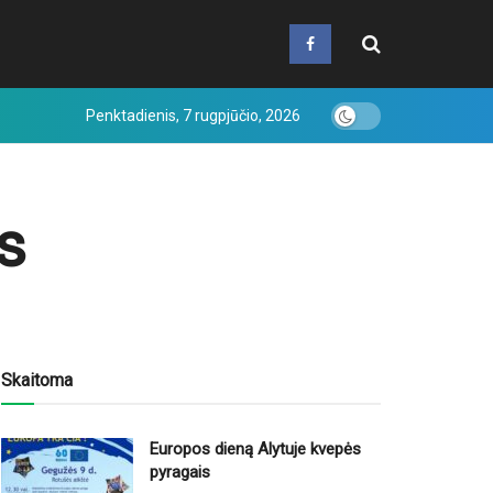
Penktadienis, 7 rugpjūčio, 2026
s
Skaitoma
Europos dieną Alytuje kvepės
pyragais