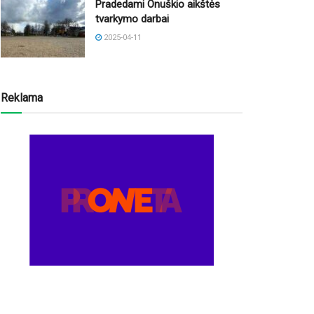
Pradedami Onuškio aikštės
tvarkymo darbai
2025-04-11
Reklama