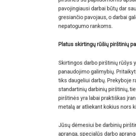
pavojingiausi darbai būtų dar s
gresiančio pavojaus, o darbai gal
nepatogumo rankoms.
Platus skirtingų rūšių pirštinių p
Skirtingos darbo pirštinių rūšys 
panaudojimo galimybių. Pritaikyti 
tiks daugeliui darbų. Prekyboje r
standartinių darbinių pirštinių, 
pirštinės yra labai praktiškas įra
metalą ar atliekant kokius nors 
Jūsų dėmesiui be darbinių pirštini
apranga, specialūs darbo aprangos