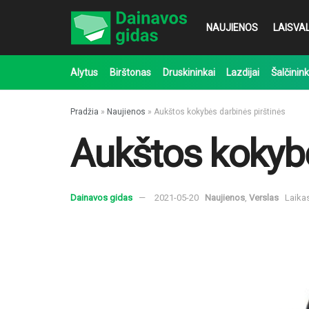
NAUJIENOS
LAISVAL
Alytus
Birštonas
Druskininkai
Lazdijai
Šalčinink
Pradžia
»
Naujienos
»
Aukštos kokybės darbinės pirštinės
Aukštos kokybė
Dainavos gidas
2021-05-20
Naujienos
,
Verslas
Laika