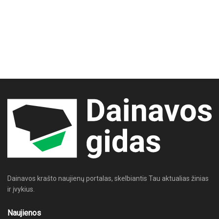
Dainavos krašto naujienų portalas, skelbiantis Tau aktualias žinias
ir įvykius.
Naujienos