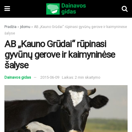
Pradžia
»
Įdomu
»
AB „Kauno Grūdai“ rūpinasi gyvūnų gerove ir kaimyninėse
šalyse
AB „Kauno Grūdai“ rūpinasi
gyvūnų gerove ir kaimyninėse
šalyse
Dainavos gidas
2015-06-09
Laikas: 2 min skaitymo