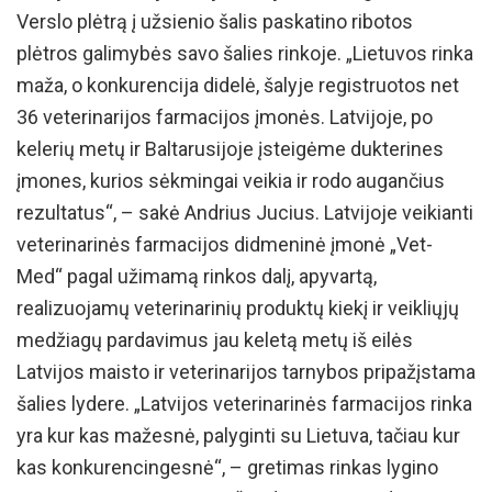
Verslo plėtrą į užsienio šalis paskatino ribotos
plėtros galimybės savo šalies rinkoje. „Lietuvos rinka
maža, o konkurencija didelė, šalyje registruotos net
36 veterinarijos farmacijos įmonės. Latvijoje, po
kelerių metų ir Baltarusijoje įsteigėme dukterines
įmones, kurios sėkmingai veikia ir rodo augančius
rezultatus“, – sakė Andrius Jucius. Latvijoje veikianti
veterinarinės farmacijos didmeninė įmonė „Vet-
Med“ pagal užimamą rinkos dalį, apyvartą,
realizuojamų veterinarinių produktų kiekį ir veikliųjų
medžiagų pardavimus jau keletą metų iš eilės
Latvijos maisto ir veterinarijos tarnybos pripažįstama
šalies lydere. „Latvijos veterinarinės farmacijos rinka
yra kur kas mažesnė, palyginti su Lietuva, tačiau kur
kas konkurencingesnė“, – gretimas rinkas lygino