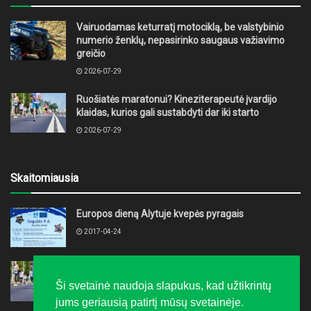
Vairuodamas keturratį motociklą, be valstybinio
numerio ženklų, nepasirinko saugaus važiavimo
greičio
2026-07-29
Ruošiatės maratonui? Kineziterapeutė įvardijo
klaidas, kurios gali sustabdyti dar iki starto
2026-07-29
Skaitomiausia
Europos dieną Alytuje kvepės pyragais
2017-04-24
Ruošiatės maratonui? Kineziterapeutė įvardijo
klaidas, kurios gali sustabdyti dar iki starto
Ši svetainė naudoja slapukus, kad užtikrintų
2026-07-29
jums geriausią patirtį mūsų svetainėje.