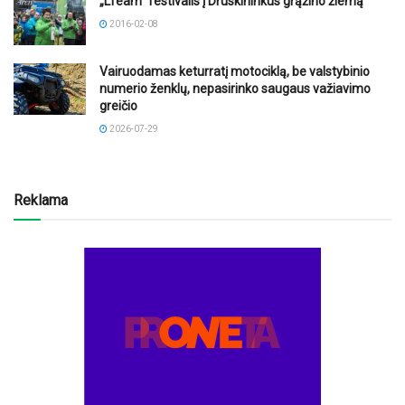
„LTeam“ festivalis į Druskininkus grąžino žiemą
2016-02-08
Vairuodamas keturratį motociklą, be valstybinio
numerio ženklų, nepasirinko saugaus važiavimo
greičio
2026-07-29
Reklama