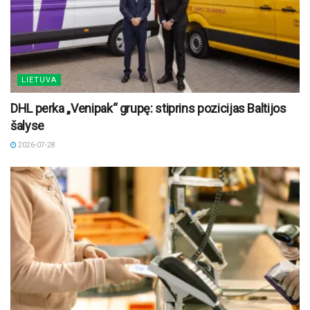
LIETUVA
DHL perka „Venipak“ grupę: stiprins pozicijas Baltijos
šalyse
2026-07-28