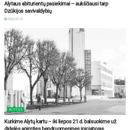
Alytaus abiturientų pasiekimai – aukščiausi tarp
Dzūkijos savivaldybių
2026-07-22
ALYTUS
Kurkime Alytų kartu – iki liepos 21 d. balsuokime už
didelės apimties bendruomenines iniciatyvas