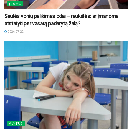
ĮDOMU
Saulės vonių palikimas odai – raukšlės: ar įmanoma
atstatyti per vasarą padarytą žalą?
2026-07-22
ALYTUS