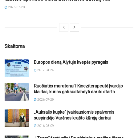
2026-07-20
Skaitoma
Europos dieną Alytuje kvepės pyragais
2017-04-24
Ruošiatės maratonui? Kineziterapeutė įvardijo
klaidas, kurios gali sustabdyti dar iki starto
2026-07-29
„Auksalio kupke“ įvairiausiomis spalvomis
suspindėjo Varėnos krašto kūrėjų darbai
2016-03-09