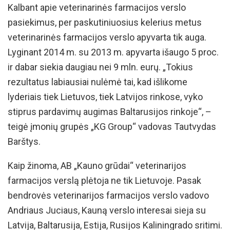
Kalbant apie veterinarinės farmacijos verslo
pasiekimus, per paskutiniuosius kelerius metus
veterinarinės farmacijos verslo apyvarta tik auga.
Lyginant 2014 m. su 2013 m. apyvarta išaugo 5 proc.
ir dabar siekia daugiau nei 9 mln. eurų. „Tokius
rezultatus labiausiai nulėmė tai, kad išlikome
lyderiais tiek Lietuvos, tiek Latvijos rinkose, vyko
stiprus pardavimų augimas Baltarusijos rinkoje“, –
teigė įmonių grupės „KG Group“ vadovas Tautvydas
Barštys.
Kaip žinoma, AB „Kauno grūdai“ veterinarijos
farmacijos verslą plėtoja ne tik Lietuvoje. Pasak
bendrovės veterinarijos farmacijos verslo vadovo
Andriaus Juciaus, Kauną verslo interesai sieja su
Latvija, Baltarusija, Estija, Rusijos Kaliningrado sritimi.