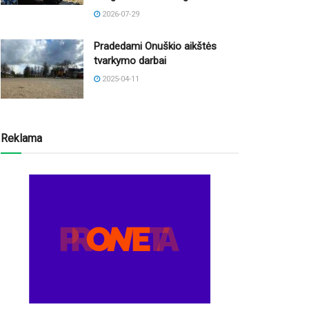
2026-07-29
Pradedami Onuškio aikštės
tvarkymo darbai
2025-04-11
Reklama