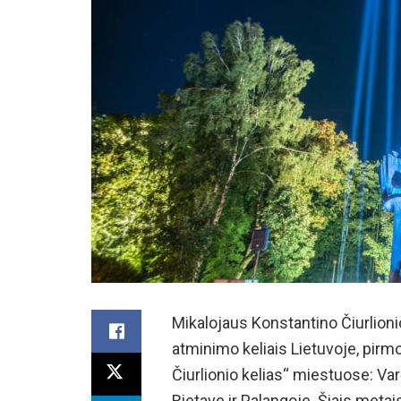
Mikalojaus Konstantino Čiurlion
atminimo keliais Lietuvoje, pirmo
Čiurlionio kelias“ miestuose: Var
Rietave ir Palangoje. Šiais metai