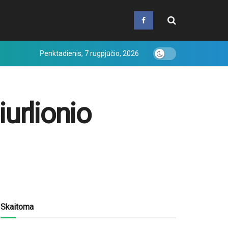
Penktadienis, 7 rugpjūčio, 2026
urlionio
Skaitoma