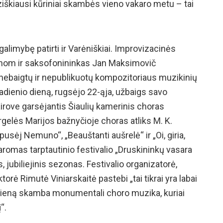
oziškiausi kūriniai skambės vieno vakaro metu – tai
galimybę patirti ir Varėniškiai. Improvizacinės
anom ir saksofonininkas Jan Maksimovič
ie nebaigtų ir nepublikuotų kompozitoriaus muzikinių
dienio dieną, rugsėjo 22-ąja, užbaigs savo
irove garsėjantis Šiaulių kamerinis choras
rgelės Marijos bažnyčioje choras atliks M. K.
 pusėj Nemuno“, „Beauštanti aušrelė“ ir „Oi, giria,
daromas tarptautinio festivalio „Druskininkų vasara
, jubiliejinis sezonas. Festivalio organizatorė,
orė Rimutė Viniarskaitė pastebi „tai tikrai yra labai
 dieną skamba monumentali choro muzika, kuriai
“.