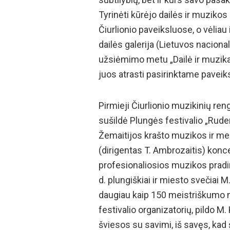
Tyrinėti kūrėjo dailės ir muzikos
Čiurlionio paveiksluose, o vėliau 
dailės galerija (Lietuvos naciona
užsiėmimo metu „Dailė ir muzika“ 
juos atrasti pasirinktame paveiks
Pirmieji Čiurlionio muzikinių ren
sušildė Plungės festivalio „Ruden
Žemaitijos krašto muzikos ir me
(dirigentas T. Ambrozaitis) konce
profesionaliosios muzikos pradin
d. plungiškiai ir miesto svečiai
daugiau kaip 150 meistriškumo n
festivalio organizatorių, pildo M.
šviesos su savimi, iš savęs, ka