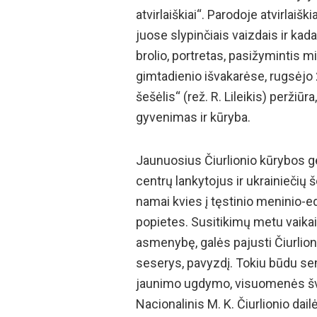
atvirlaiškiai“. Parodoje atvirlaiški
juose slypinčiais vaizdais ir kada
brolio, portretas, pasižymintis 
gimtadienio išvakarėse, rugsėjo 
šešėlis“ (rež. R. Lileikis) peržiū
gyvenimas ir kūryba.
Jaunuosius Čiurlionio kūrybos g
centrų lankytojus ir ukrainiečių 
namai kvies į tęstinio meninio-ed
popietes. Susitikimų metu vaikai 
asmenybę, galės pajusti Čiurlionio
seserys, pavyzdį. Tokiu būdu sem
jaunimo ugdymo, visuomenės švie
Nacionalinis M. K. Čiurlionio da