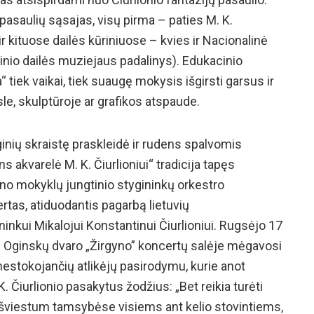
 pasaulių sąsajas, visų pirma – paties M. K.
ir kituose dailės kūriniuose – kvies ir Nacionalinė
linio dailės muziejaus padalinys). Edukacinio
tiek vaikai, tiek suaugę mokysis išgirsti garsus ir
le, skulptūroje ar grafikos atspaude.
ginių skraistę praskleidė ir rudens spalvomis
s akvarelė M. K. Čiurlioniui“ tradicija tapęs
no mokyklų jungtinio stygininkų orkestro
rtas, atiduodantis pagarbą lietuvių
inkui Mikalojui Konstantinui Čiurlioniui. Rugsėjo 17
 M. Oginskų dvaro „Žirgyno” koncertų salėje mėgavosi
estokojančių atlikėjų pasirodymu, kurie anot
 K. Čiurlionio pasakytus žodžius: „Bet reikia turėti
d šviestum tamsybėse visiems ant kelio stovintiems,