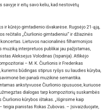
s savyje ir eitų savo keliu, kad nestovėtų
ks ir kūrėjo gimtadienio išvakarėse. Rugsėjo 21-ąją,
 rečitalis „Čiurlionio gimtadieniui“ ir džiazinės
“ koncertas. Lietuvos nacionalinės filharmonijos
us muziką interpretuos publikai jau pažįstamas,
istas Aleksejus Volodinas (Ispanija). Atlikėjo
mpozitoriai – M. K. Čiurlionis ir Frederikas
 kuriems būdingas stiprus ryšys su liaudies kūryba,
 savimonė bei panaši muzikinė semantika.
untamas ankstyvuose Čiurlionio opusuose, kuriuose
 užmegztas dialogas tarp kompozitorių suskambės
s Čiurlionio kūrybos ištakas. „Išgirsime kaip
“ – teigia pianistas Rokas Zubovas. – Įsivaizduojate,