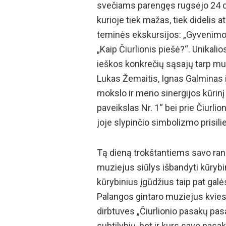
svečiams parengęs rugsėjo 24 d
kurioje tiek mažas, tiek didelis a
teminės ekskursijos: „Gyvenimo 
„Kaip Čiurlionis piešė?“. Unikali
ieškos konkrečių sąsajų tarp muz
Lukas Žemaitis, Ignas Galminas i
mokslo ir meno sinergijos kūrin
paveikslas Nr. 1“ bei prie Čiurlio
joje slypinčio simbolizmo prisili
Tą dieną trokštantiems savo rank
muziejus siūlys išbandyti kūrybi
kūrybinius įgūdžius taip pat galė
Palangos gintaro muziejus kvies 
dirbtuves „Čiurlionio pasakų pas
subtilybių, bet ir kurs savo pasa