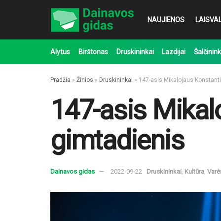
NAUJIENOS
LAISVAL
Alytus
Birštonas
Druskininkai
Lazdijai
Šalčinink
Pradžia
»
Žinios
»
Druskininkai
»
147-asis Mikalojaus Konstanti
147-asis Mikal
gimtadienis
Dainavos gidas
2022-09-22
Druskininkai
,
Kultūra
,
Varė