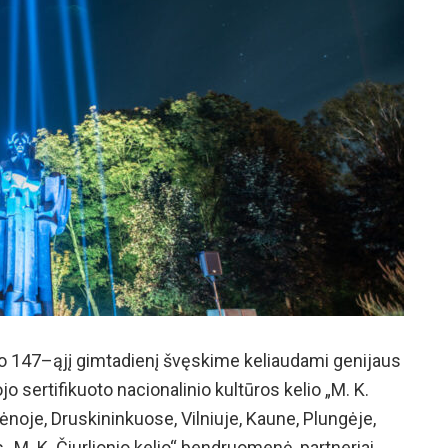
io 147–ąjį gimtadienį švęskime keliaudami genijaus
jo sertifikuoto nacionalinio kultūros kelio „M. K.
ėnoje, Druskininkuose, Vilniuje, Kaune, Plungėje,
s „M. K. Čiurlionio kelio“ bendruomenė, partneriai