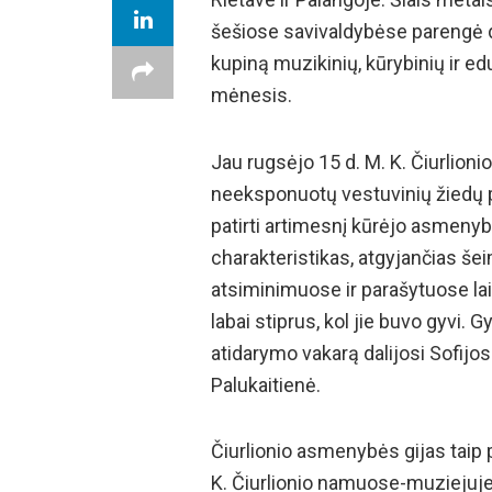
šešiose savivaldybėse parengė 
kupiną muzikinių, kūrybinių ir ed
mėnesis.
Jau rugsėjo 15 d. M. K. Čiurlioni
neeksponuotų vestuvinių žiedų pa
patirti artimesnį kūrėjo asmenybė
charakteristikas, atgyjančias š
atsiminimuose ir parašytuose l
labai stiprus, kol jie buvo gyvi.
atidarymo vakarą dalijosi Sofijos
Palukaitienė.
Čiurlionio asmenybės gijas taip pa
K. Čiurlionio namuose-muziejuje