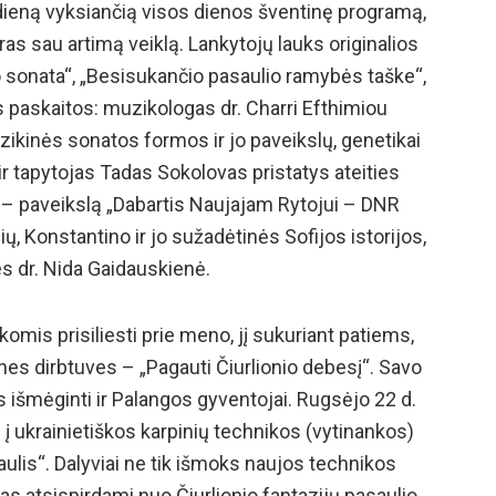
ieną vyksiančią visos dienos šventinę programą,
tras sau artimą veiklą. Lankytojų lauks originalios
sonata“, „Besisukančio pasaulio ramybės taške“,
os paskaitos: muzikologas dr. Charri Efthimiou
ikinės sonatos formos ir jo paveikslų, genetikai
r tapytojas Tadas Sokolovas pristatys ateities
į – paveikslą „Dabartis Naujajam Rytojui – DNR
nių, Konstantino ir jo sužadėtinės Sofijos istorijos,
es dr. Nida Gaidauskienė.
omis prisiliesti prie meno, jį sukuriant patiems,
nes dirbtuves – „Pagauti Čiurlionio debesį“. Savo
s išmėginti ir Palangos gyventojai. Rugsėjo 22 d.
į ukrainietiškos karpinių technikos (vytinankos)
aulis“. Dalyviai ne tik išmoks naujos technikos
kas atsispirdami nuo Čiurlionio fantazijų pasaulio.