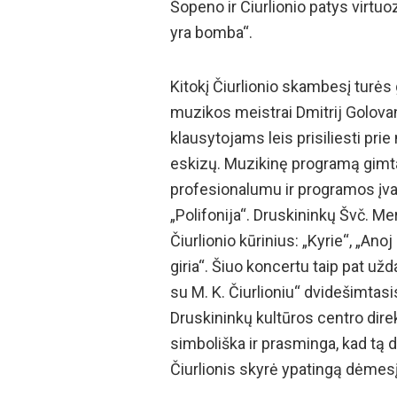
Šopeno ir Čiurlionio patys virtu
yra bomba“.
Kitokį Čiurlionio skambesį turės 
muzikos meistrai Dmitrij Golov
klausytojams leis prisiliesti pr
eskizų. Muzikinę programą gimta
profesionalumu ir programos įva
„Polifonija“. Druskininkų Švč. Me
Čiurlionio kūrinius: „Kyrie“, „Anoj
giria“. Šiuo koncertu taip pat už
su M. K. Čiurlioniu“ dvidešimtasis
Druskininkų kultūros centro direkt
simboliška ir prasminga, kad tą
Čiurlionis skyrė ypatingą dėmesį