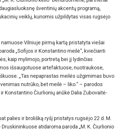
daugiasluoksnę šventinių akcentų programą,
ukacinių veiklų, kuriomis užpildytas visas rugsėjo
o namuose Vilniuje pirmą kartą pristatyta viešai
roda „Sofijos ir Konstantino meilė“, kviečianti
s, kaip mylimojo, portretą bei jį lydinčias
eimos išsaugotuose artefaktuose, nuotraukose,
aiškuose. „Tas nepaprastas meilės užgimimas buvo
 Gyvenimas nutrūko, bet meilė – liko.“ – parodos
 ir Konstantino Čiurlionių anūkė Dalia Zubovaitė-
t palies ir brolišką ryšį pristatys rugsėjo 22 d. M.
 Druskininkuose atidaroma paroda „M. K. Čiurlionio