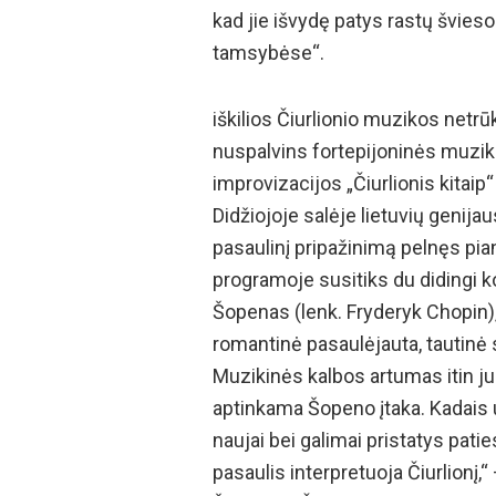
kad jie išvydę patys rastų švieso
tamsybėse“.
iškilios Čiurlionio muzikos netrū
nuspalvins fortepijoninės muzikos
improvizacijos „Čiurlionis kitaip
Didžiojoje salėje lietuvių genija
pasaulinį pripažinimą pelnęs pian
programoje susitiks du didingi ko
Šopenas (lenk. Fryderyk Chopin),
romantinė pasaulėjauta, tautinė
Muzikinės kalbos artumas itin j
aptinkama Šopeno įtaka. Kadais
naujai bei galimai pristatys patie
pasaulis interpretuoja Čiurlionį,