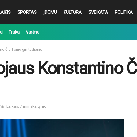
AIKIS
SPORTAS
ĮDOMU
KULTŪRA
SVEIKATA
POLITIKA
ai
Trakai
Varėna
no Čiurlionio gimtadienis
ojaus Konstantino Či
na
Laikas: 7 min skaitymo