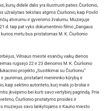
ais, kurių didelė dalis yra iliustruoti paties Čiurlionio,
is užrašytais tekstais atgims Čiurlionio, kaip Povilo
minčių atvirumu ir gyvenimo žvalumu. Muziejuje
21 d. taip pat vyks dokumentinio filmo „Dangaus
ra, kurios metu bus pristatomas M. K. Čiurlionio
erbėjus, Vilniaus mieste esančių vaikų dienos
šeimas rugsėjo 22 ir 23 dienomis M. K. Čiurlionio
ukacinio projekto „Susitikimai su Čiurlioniu“
ir jaunimas, pristatant menininko kūrybą ir
, kaip sektino autoriteto, kurį matė jo broliai ir
tis įkvėpimo bei kurti savo vertybinį pagrindą. Prie
timo, Čiurlionio pristatymo prisidės ir
ilės muziejus savo lankytojams ir Kauno miesto