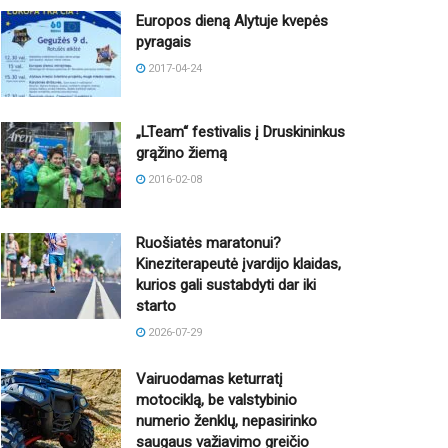
Europos dieną Alytuje kvepės
pyragais
2017-04-24
„LTeam“ festivalis į Druskininkus
grąžino žiemą
2016-02-08
Ruošiatės maratonui?
Kineziterapeutė įvardijo klaidas,
kurios gali sustabdyti dar iki
starto
2026-07-29
Vairuodamas keturratį
motociklą, be valstybinio
numerio ženklų, nepasirinko
saugaus važiavimo greičio