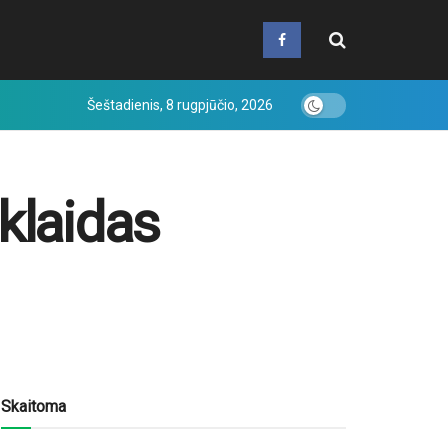
Šeštadienis, 8 rugpjūčio, 2026
klaidas
Skaitoma