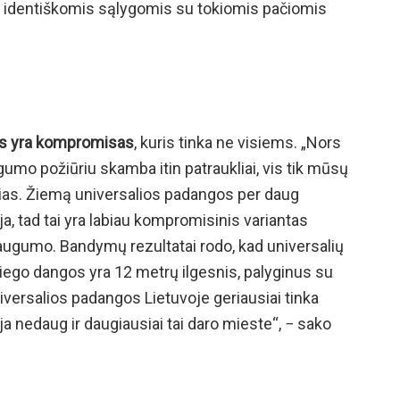
lį identiškomis sąlygomis su tokiomis pačiomis
as yra kompromisas
, kuris tinka ne visiems. „Nors
mo požiūriu skamba itin patraukliai, vis tik mūsų
sias. Žiemą universalios padangos per daug
a, tad tai yra labiau kompromisinis variantas
augumo. Bandymų rezultatai rodo, kad universalių
ego dangos yra 12 metrų ilgesnis, palyginus su
ersalios padangos Lietuvoje geriausiai tinka
a nedaug ir daugiausiai tai daro mieste“, − sako