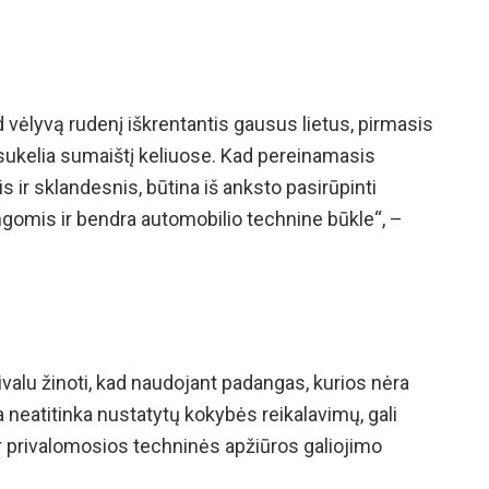
d vėlyvą rudenį iškrentantis gausus lietus, pirmasis
sukelia sumaištį keliuose. Kad pereinamasis
s ir sklandesnis, būtina iš anksto pasirūpinti
omis ir bendra automobilio technine būkle“, –
valu žinoti, kad naudojant padangas, kurios nėra
 neatitinka nustatytų kokybės reikalavimų, gali
 ir privalomosios techninės apžiūros galiojimo