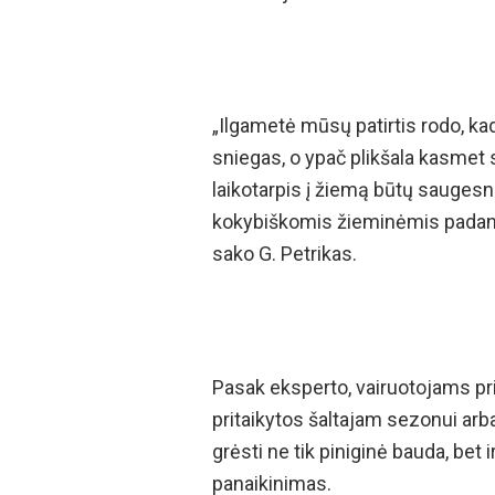
„Ilgametė mūsų patirtis rodo, ka
sniegas, o ypač plikšala kasmet 
laikotarpis į žiemą būtų saugesni
kokybiškomis žieminėmis padang
sako G. Petrikas.
Pasak eksperto, vairuotojams pri
pritaikytos šaltajam sezonui arba
grėsti ne tik piniginė bauda, bet
panaikinimas.