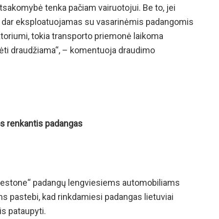
sakomybė tenka pačiam vairuotojui. Be to, jei
vis dar eksploatuojamas su vasarinėmis padangomis
toriumi, tokia transporto priemonė laikoma
inėti draudžiama“, – komentuoja draudimo
dos renkantis padangas
dgestone“ padangų lengviesiems automobiliams
s pastebi, kad rinkdamiesi padangas lietuviai
is pataupyti.