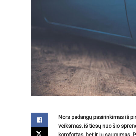
Nors padangų pasirinkimas iš pir
veiksmas, iš tiesų nuo šio sprend
komfortas, bet ir jų saugumas. 