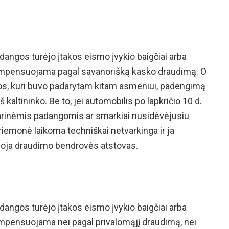
adangos turėjo įtakos eismo įvykio baigčiai arba
kompensuojama pagal savanorišką kasko draudimą. O
alos, kuri buvo padarytam kitam asmeniui, padengimą
š kaltininko. Be to, jei automobilis po lapkričio 10 d.
arinėmis padangomis ar smarkiai nusidėvėjusiu
riemonė laikoma techniškai netvarkinga ir ja
uoja draudimo bendrovės atstovas.
adangos turėjo įtakos eismo įvykio baigčiai arba
ompensuojama nei pagal privalomąjį draudimą, nei