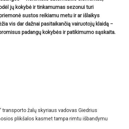
, todėl jų kokybė ir tinkamumas sezonui turi
 priemonė sustos reikiamu metu ir ar išlaikys
žia vis dar dažnai pasitaikančią vairuotojų klaidą −
mpromisus padangų kokybės ir patikimumo sąskaita.
“ transporto žalų skyriaus vadovas Giedrius
pirmosios plikšalos kasmet tampa rimtu išbandymu