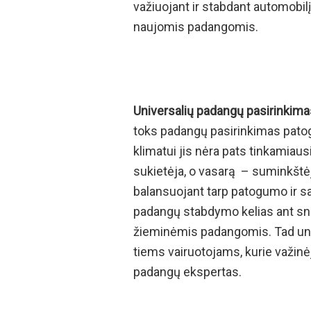
važiuojant ir stabdant automobi
naujomis padangomis.
Universalių padangų pasirinkim
toks padangų pasirinkimas patogu
klimatui jis nėra pats tinkamiau
sukietėja, o vasarą – suminkštėj
balansuojant tarp patogumo ir s
padangų stabdymo kelias ant sni
žieminėmis padangomis. Tad univ
tiems vairuotojams, kurie važinėj
padangų ekspertas.