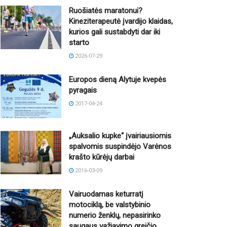
Ruošiatės maratonui?
Kineziterapeutė įvardijo klaidas,
kurios gali sustabdyti dar iki
starto
2026-07-29
Europos dieną Alytuje kvepės
pyragais
2017-04-24
„Auksalio kupke“ įvairiausiomis
spalvomis suspindėjo Varėnos
krašto kūrėjų darbai
2016-03-09
Vairuodamas keturratį
motociklą, be valstybinio
numerio ženklų, nepasirinko
saugaus važiavimo greičio