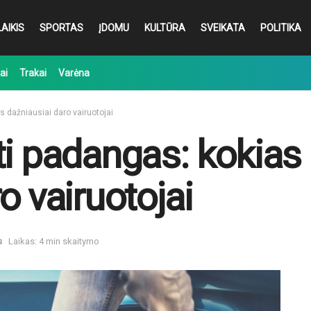
AIKIS
SPORTAS
ĮDOMU
KULTŪRA
SVEIKATA
POLITIKA
ai
Trakai
Varėna
s dažniausiai daro vairuotojai
ti padangas: kokias 
o vairuotojai
s
Laikas: 4 min skaitymo