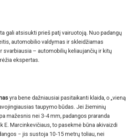
 gali atsisukti prieš patį vairuotoją. Nuo padangų
eitis, automobilio valdymas ir skleidžiamas
 svarbiausia – automobilių keliaujančių ir kitų
rėžia ekspertas.
mas
yra bene dažniausiai pasitaikanti klaida, o „vieną
pavojingiausias taupymo būdas. Jei žieminių
mpa mažesnis nei 3-4 mm, padangos praranda
k E. Marcinkevičiaus, to pasekmė būna akivaizdi
dangos − jis sustoja 10-15 metrų toliau, nei