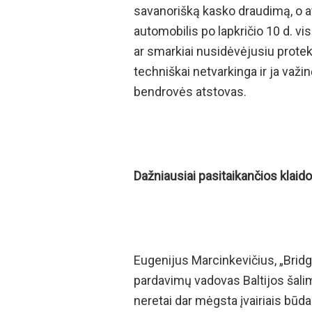
savanorišką kasko draudimą, o at
automobilis po lapkričio 10 d. 
ar smarkiai nusidėvėjusiu protek
techniškai netvarkinga ir ja važ
bendrovės atstovas.
Dažniausiai pasitaikančios klai
Eugenijus Marcinkevičius, „Bri
pardavimų vadovas Baltijos šalim
neretai dar mėgsta įvairiais būda