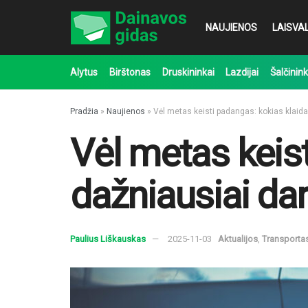
NAUJIENOS
LAISVAL
Alytus
Birštonas
Druskininkai
Lazdijai
Šalčinink
Pradžia
»
Naujienos
»
Vėl metas keisti padangas: kokias klaida
Vėl metas keis
dažniausiai dar
Paulius Liškauskas
2025-11-03
Aktualijos
,
Transporta