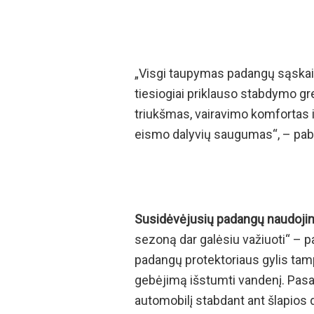
„Visgi taupymas padangų sąskaita
tiesiogiai priklauso stabdymo gr
triukšmas, vairavimo komfortas ir
eismo dalyvių saugumas“, – pab
Susidėvėjusių padangų naudoji
sezoną dar galėsiu važiuoti“ – 
padangų protektoriaus gylis ta
gebėjimą išstumti vandenį. Pasa
automobilį stabdant ant šlapios 