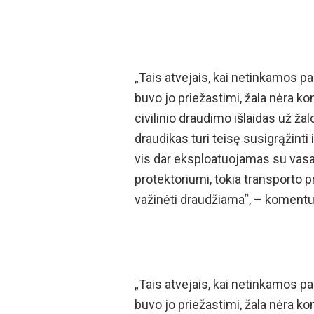
„Tais atvejais, kai netinkamos p
buvo jo priežastimi, žala nėra 
civilinio draudimo išlaidas už ž
draudikas turi teisę susigrąžinti i
vis dar eksploatuojamas su vas
protektoriumi, tokia transporto p
važinėti draudžiama“, – koment
„Tais atvejais, kai netinkamos p
buvo jo priežastimi, žala nėra k