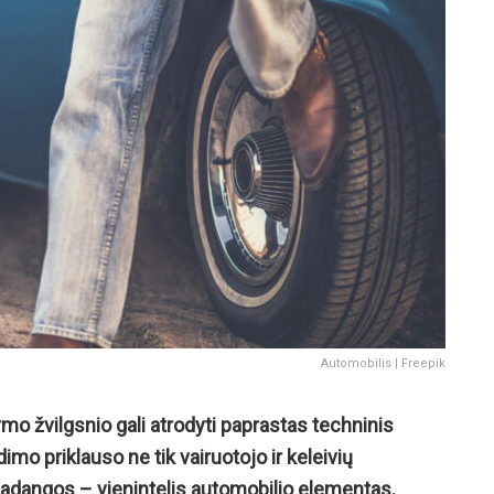
Automobilis | Freepik
mo žvilgsnio gali atrodyti paprastas techninis
imo priklauso ne tik vairuotojo ir keleivių
Padangos – vienintelis automobilio elementas,