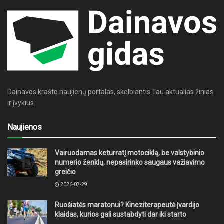
Dainavos krašto naujienų portalas, skelbiantis Tau aktualias žinias
ir įvykius.
Naujienos
Vairuodamas keturratį motociklą, be valstybinio
numerio ženklų, nepasirinko saugaus važiavimo
greičio
2026-07-29
Ruošiatės maratonui? Kineziterapeutė įvardijo
klaidas, kurios gali sustabdyti dar iki starto