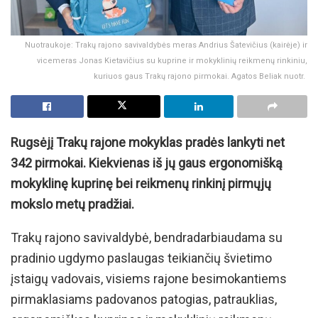
Nuotraukoje: Trakų rajono savivaldybės meras Andrius Šatevičius (kairėje) ir
vicemeras Jonas Kietavičius su kuprine ir mokyklinių reikmenų rinkiniu,
kuriuos gaus Trakų rajono pirmokai. Agatos Beliak nuotr.
Rugsėjį Trakų rajone mokyklas pradės lankyti net
342 pirmokai. Kiekvienas iš jų gaus ergonomišką
mokyklinę kuprinę bei reikmenų rinkinį pirmųjų
mokslo metų pradžiai.
Trakų rajono savivaldybė, bendradarbiaudama su
pradinio ugdymo paslaugas teikiančių švietimo
įstaigų vadovais, visiems rajone besimokantiems
pirmaklasiams padovanos patogias, patrauklias,