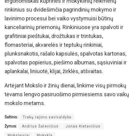
ergonomiškas kuprines ir mokyklinių reikmenų
rinkinius su dvidešimčia pagrindinių mokymo ir
lavinimo procesui bei vaiko vystymuisi būtinų
kanceliarinių priemonių. Rinkiniuose yra spalvoti ir
grafitiniai pieštukai, drožtukas ir trintukas,
flomasteriai, akvarelės ir teptukų rinkiniai,
plunksnakotis, rašalo kapsulės, spalvotas kartonas,
spalvotas popierius, piešimo albumas, sąsiuviniai ir
aplankalai, liniuotė, klijai, žirklės, atšvaitas.
Artėjant Mokslo ir žinių dienai, linkime visų pirmokų
tėvams lengvo pasiruošimo pirmiesiems savo vaikų
mokslo metams.
Šaltinis:
Trakų rajono savivaldybė
Žymos:
Andrius Šatevičius
Jonas Kietavičius
Moksleiviai
Mokykla