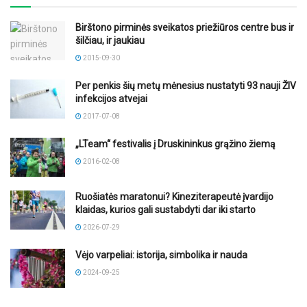
Birštono pirminės sveikatos priežiūros centre bus ir
šilčiau, ir jaukiau
2015-09-30
Per penkis šių metų mėnesius nustatyti 93 nauji ŽIV
infekcijos atvejai
2017-07-08
„LTeam“ festivalis į Druskininkus grąžino žiemą
2016-02-08
Ruošiatės maratonui? Kineziterapeutė įvardijo
klaidas, kurios gali sustabdyti dar iki starto
2026-07-29
Vėjo varpeliai: istorija, simbolika ir nauda
2024-09-25