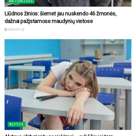
AKTUALIJOS
Liūdnos žinios: šiemet jau nuskendo 46 žmonės,
dažnai pažįstamose maudynių vietose
2026-07-23
ALYTUS