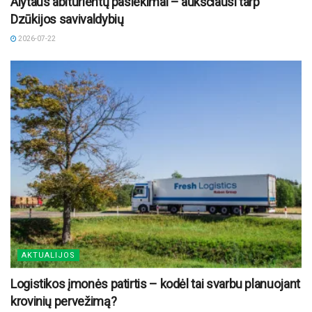
Alytaus abiturientų pasiekimai – aukščiausi tarp
Dzūkijos savivaldybių
2026-07-22
AKTUALIJOS
Logistikos įmonės patirtis – kodėl tai svarbu planuojant
krovinių pervežimą?