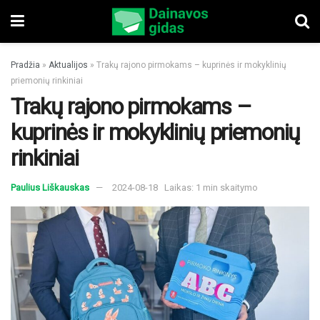
Pradžia
»
Aktualijos
»
Trakų rajono pirmokams – kuprinės ir mokyklinių
priemonių rinkiniai
Trakų rajono pirmokams –
kuprinės ir mokyklinių priemonių
rinkiniai
Paulius Liškauskas
2024-08-18
Laikas: 1 min skaitymo