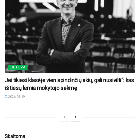
LIETUVA
Jei tikiesi klasėje vien spindinčių akių, gali nusivilti“: kas
iš tiesų lemia mokytojo sėkmę
2026-05-19
Skaitoma