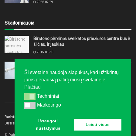
2026-07-29
Skaitomiausia
Birštono pirminės sveikatos priežiūros centre bus ir
šilčiau, ir jaukiau
2015-09-30
Per penkis šių metų mėnesius nustatyti 93 nauji ŽIV
infekcijos atvejai
Ši svetainė naudoja slapukus, kad užtikrintų
2017-07-08
jums geriausią patirtį mūsų svetainėje.
Plačiau
Techniniai
Techniniai
Marketingo
Marketingo
Rašyti redakcijai
Privatumo politika
Reklama
Išsaugoti
Susisiekite
Leisti visus
nustatymus
© Dainavos gidas