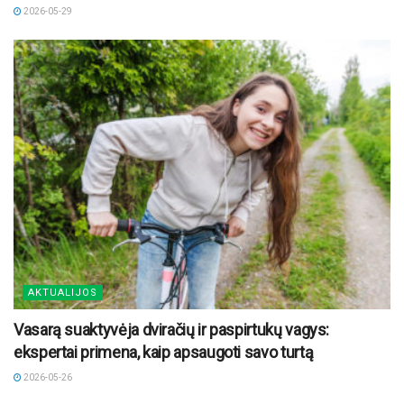
2026-05-29
AKTUALIJOS
Vasarą suaktyvėja dviračių ir paspirtukų vagys:
ekspertai primena, kaip apsaugoti savo turtą
2026-05-26