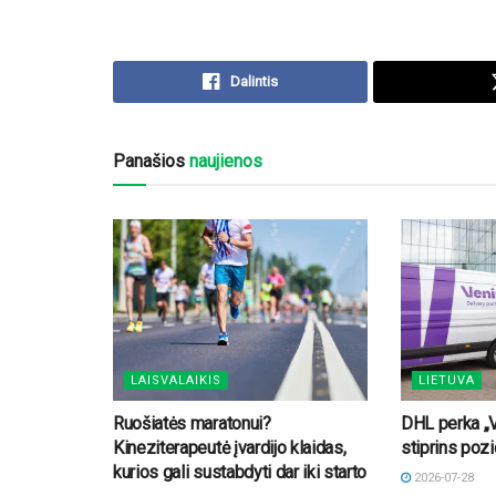
Dalintis
Panašios
naujienos
LAISVALAIKIS
LIETUVA
Ruošiatės maratonui?
DHL perka „V
Kineziterapeutė įvardijo klaidas,
stiprins pozi
kurios gali sustabdyti dar iki starto
2026-07-28