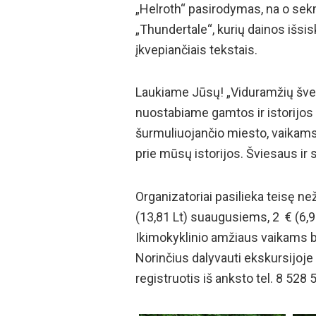
„Helroth“ pasirodymas, na o sekm
„Thundertale“, kurių dainos išsiskir
įkvepiančiais tekstais.
Laukiame Jūsų! „Viduramžių švent
nuostabiame gamtos ir istorijos 
šurmuliuojančio miesto, vaikams t
prie mūsų istorijos. Šviesaus ir 
Organizatoriai pasilieka teisę 
(13,81 Lt) suaugusiems, 2 € (6,
Ikimokyklinio amžiaus vaikams 
Norinčius dalyvauti ekskursijoj
registruotis iš anksto tel. 8 528