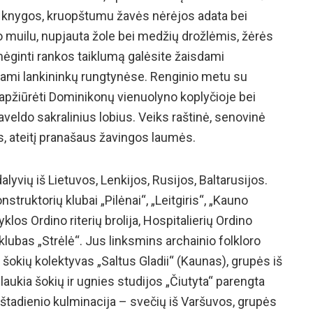
 knygos, kruopštumu žavės nėrėjos adata bei
 muilu, nupjauta žole bei medžių drožlėmis, žėrės
šmėginti rankos taiklumą galėsite žaisdami
ami lankininkų rungtynėse. Renginio metu su
 apžiūrėti Dominikonų vienuolyno koplyčioje bei
veldo sakralinius lobius. Veiks raštinė, senovinė
 ateitį pranašaus žavingos laumės.
yvių iš Lietuvos, Lenkijos, Rusijos, Baltarusijos.
truktorių klubai „Pilėnai“, „Leitgiris“, „Kauno
los Ordino riterių brolija, Hospitalierių Ordino
klubas „Strėlė“. Jus linksmins archainio folkloro
ių šokių kolektyvas „Saltus Gladii“ (Kaunas), grupės iš
 laukia šokių ir ugnies studijos „Čiutyta“ parengta
tadienio kulminacija – svečių iš Varšuvos, grupės