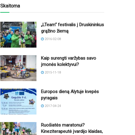
Skaitoma
„LTeam“ festivalis į Druskininkus
grąžino žiemą
2016-02-08
Kaip surengti varžybas savo
įmonės kolektyvui?
2015-11-18
Europos dieną Alytuje kvepės
pyragais
2017-04-24
Ruošiatės maratonui?
Kineziterapeutė įvardijo klaidas,