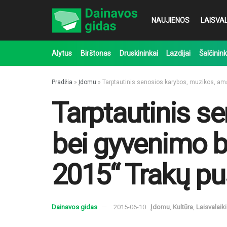
NAUJIENOS
LAISVAL
Alytus
Birštonas
Druskininkai
Lazdijai
Šalčinink
Pradžia
»
Įdomu
»
Tarptautinis senosios karybos, muzikos, ama
Tarptautinis s
bei gyvenimo b
2015“ Trakų pus
Dainavos gidas
2015-06-10
Įdomu
,
Kultūra
,
Laisvalaik