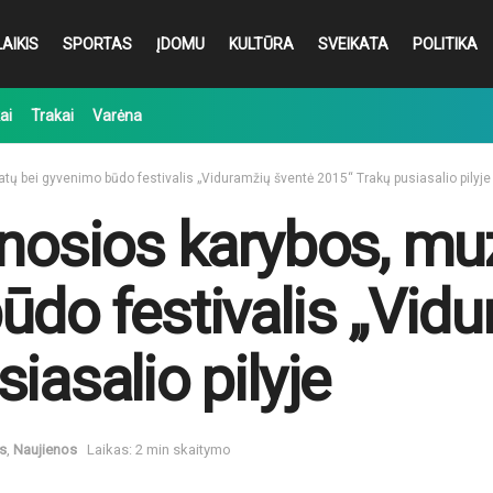
AIKIS
SPORTAS
ĮDOMU
KULTŪRA
SVEIKATA
POLITIKA
ai
Trakai
Varėna
tų bei gyvenimo būdo festivalis „Viduramžių šventė 2015“ Trakų pusiasalio pilyje
enosios karybos, mu
ūdo festivalis „Vid
iasalio pilyje
is
,
Naujienos
Laikas: 2 min skaitymo