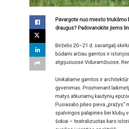
Pavargote nuo miesto triukšmo b
draugus? Padovanokite jiems li
Birželio 20–21 d. savaitgalį skirk
būdami arčiau gamtos ir istorijos.
atgijusiuose Viduramžiuose. Ren
Unikaliame gamtos ir architektū
gyvenimas. Prisimenant laikmetį,
matys atkuriamų kautynių epizodus
Pusiasalio pilies pieva „pražys“
spalvingos palapinės bei klubų vė
šokiai – teatralizuotas karo ist