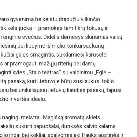
aro gyvenimą be keistu drabužiu vilkinčio
tik kels juoką – pramokęs tam tikrų fokusų ir
ns renginio svečius. Didelis dėmesys skiriamas vaikų
ešinių bei lipdymo iš molio konkursai, kurių
kučiai galės smagintis, sukdamiesi karusele,
s ar pramogauti mažųjų riterių bei damų
inti kvies „Stalo teatras“ su vaidinimu „Eglė –
kitą pasaką, kuri Lietuvoje būtų susilaukusi tokio
ių bei unikaliausių lietuvių liaudies pasakų, tapusi
žio ir vertės idealu.
nagingi meistrai. Magišką aromatą skleis
akalių sukurti papuošalai, dunksės kalvio kalama
io indai bei kokliai, spalvomis akį trauks austinės ir