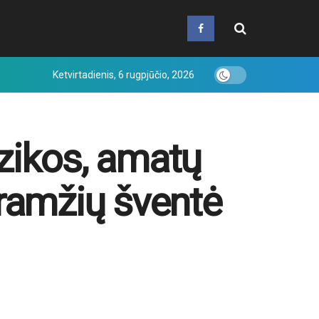
Ketvirtadienis, 6 rugpjūčio, 2026
zikos, amatų
uramžių šventė