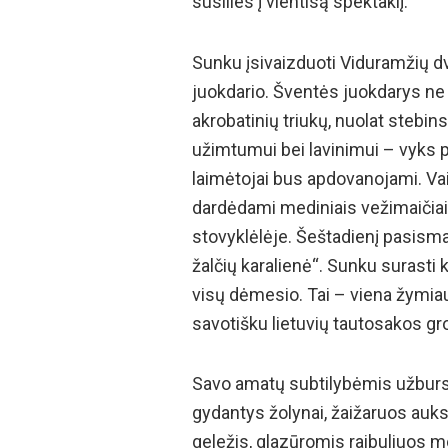
susilies į vientisą spektaklį.
Sunku įsivaizduoti Viduramžių dv
juokdario. Šventės juokdarys ne 
akrobatinių triukų, nuolat stebi
užimtumui bei lavinimui – vyks pi
laimėtojai bus apdovanojami. Vai
dardėdami mediniais vežimaičiai
stovyklėlėje. Šeštadienį pasismag
žalčių karalienė“. Sunku surasti 
visų dėmesio. Tai – viena žymiaus
savotišku lietuvių tautosakos gro
Savo amatų subtilybėmis užburs 
gydantys žolynai, žaižaruos auks
geležis, glazūromis raibuliuos mol