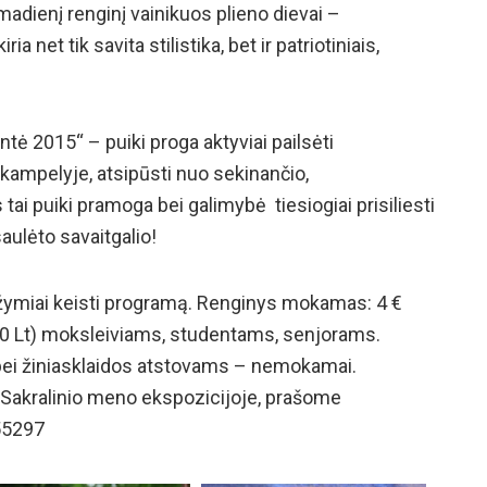
adienį renginį vainikuos plieno dievai –
ia net tik savita stilistika, bet ir patriotiniais,
ė 2015“ – puiki proga aktyviai pailsėti
kampelyje, atsipūsti nuo sekinančio,
ai puiki pramoga bei galimybė tiesiogiai prisiliesti
saulėto savaitgalio!
nežymiai keisti programą. Renginys mokamas: 4 €
90 Lt) moksleiviams, studentams, senjorams.
bei žiniasklaidos atstovams – nemokamai.
e Sakralinio meno ekspozicijoje, prašome
 55297