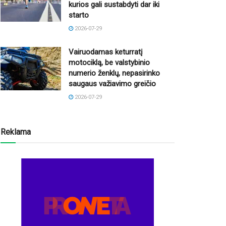
kurios gali sustabdyti dar iki
starto
2026-07-29
Vairuodamas keturratį
motociklą, be valstybinio
numerio ženklų, nepasirinko
saugaus važiavimo greičio
2026-07-29
Reklama