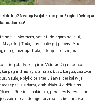
ei dulkių? Nesugalvojate, kuo pradžiuginti šeimą ar
nksmadienius!
ite ne tik linksmam, bet ir turiningam poilsiui,
 Atvykite į Trakų pusiasalio pilį pasisvečiuoti
ginį organizuoja Trakų istorijos muziejus.
ros prieglobstyje, atgims Viduramžių epochos
 kai pagrindinis vyro amatas buvo karyba, žiūrovai
. Saulėje blykčios riterių šarvai bei kalavijai.
 margaspalviais damų drabužiais. Akį džiugins
liavos. Riterių ir lankininkų pergales lydės dainos ir
orijos vaidinimas drauge su amatais bei muzika