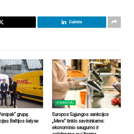
Dalintis
FINANSAI
enipak“ grupę:
Europos Sąjungos sankcijos
cijas Baltijos šalyse
„Mere“ tinklo savininkams:
ekonominio saugumo ir