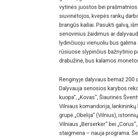
vytinės juostos bei prašmatnios
siuvinėtojos, kvepės rankų darbo
brangūs kailiai. Pasukti galvą, i
senovinius žaidimus ar dalyvaud
lydinčiuoju vienuoliu bus galima
rūsiuose slypinčius bažnytinio pa
drabužinė, bus kalamos monetos,
Renginyje dalyvaus bemaž 200 dal
Dalyvauja senosios karybos rekons
kuopa“, „Kovas“, Šiaurinės Šventyk
Vilniaus komandorija, lankininkų 
grupė „Obelija“ (Vilnius), istorin
Vilniaus „Berserker“ bei „Corus“,
staigmena – nauja programa. Šeš