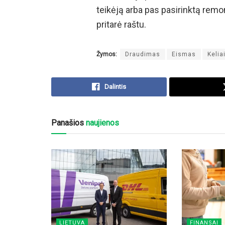
teikėją arba pas pasirinktą remo
pritarė raštu.
Žymos:
Draudimas
Eismas
Kelia
Dalintis
Panašios
naujienos
LIETUVA
FINANSAI