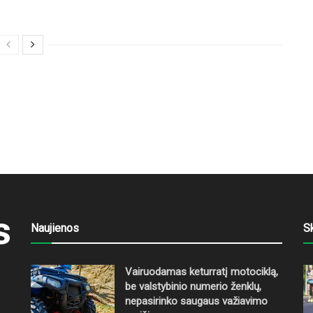
Naujienos
S
Vairuodamas keturratį motociklą,
be valstybinio numerio ženklų,
nepasirinko saugaus važiavimo