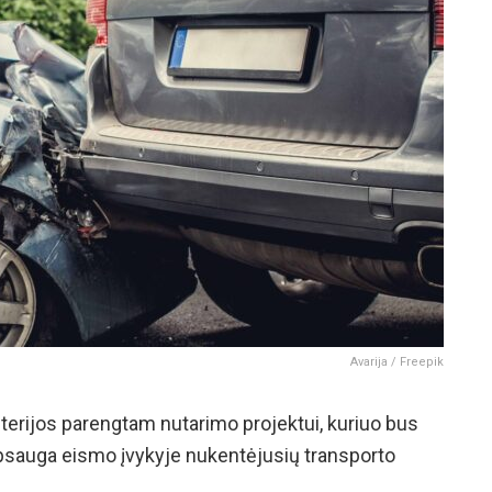
Avarija / Freepik
terijos parengtam nutarimo projektui, kuriuo bus
psauga eismo įvykyje nukentėjusių transporto