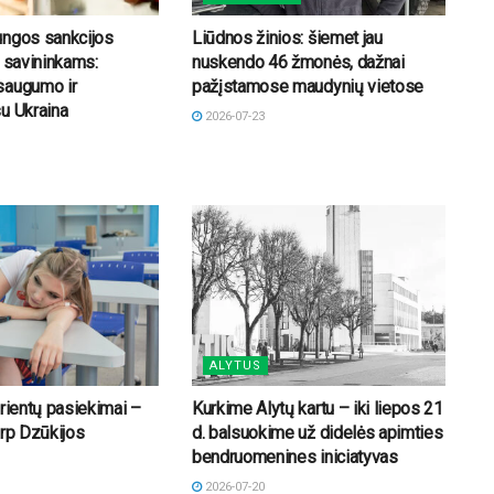
ungos sankcijos
Liūdnos žinios: šiemet jau
o savininkams:
nuskendo 46 žmonės, dažnai
saugumo ir
pažįstamose maudynių vietose
u Ukraina
2026-07-23
ALYTUS
urientų pasiekimai –
Kurkime Alytų kartu – iki liepos 21
arp Dzūkijos
d. balsuokime už didelės apimties
bendruomenines iniciatyvas
2026-07-20