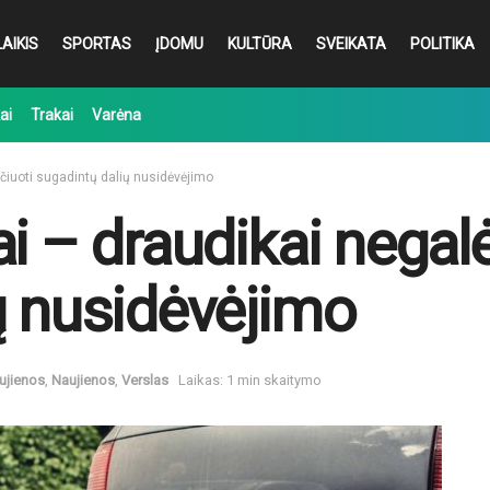
AIKIS
SPORTAS
ĮDOMU
KULTŪRA
SVEIKATA
POLITIKA
ai
Trakai
Varėna
ičiuoti sugadintų dalių nusidėvėjimo
i – draudikai negalė
ų nusidėvėjimo
ujienos
,
Naujienos
,
Verslas
Laikas: 1 min skaitymo