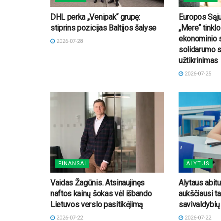
DHL perka „Venipak“ grupę:
Europos Sąj
stiprins pozicijas Baltijos šalyse
„Mere“ tinkl
ekonominio 
2026-07-28
solidarumo s
užtikrinimas
2026-07-25
FINANSAI
ALYTUS
Vaidas Žagūnis. Atsinaujinęs
Alytaus abit
naftos kainų šokas vėl išbando
aukščiausi t
Lietuvos verslo pasitikėjimą
savivaldybių
2026-07-22
2026-07-22