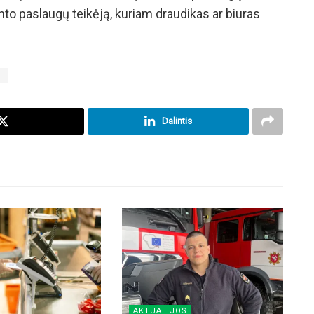
nto paslaugų teikėją, kuriam draudikas ar biuras
i
Dalintis
AKTUALIJOS