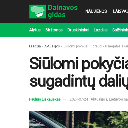
NAUJIENOS
LAISVAL
Alytus
Birštonas
Druskininkai
Lazdijai
Šalčinink
Pradžia
»
Aktualijos
»
Siūlomi pokyčiai – draudikai negalės ska
Siūlomi pokyčia
sugadintų dali
Paulius Liškauskas
2024-07-24
Aktualijos
,
Lietuvos na