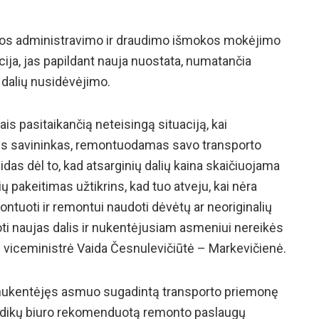
los administravimo ir draudimo išmokos mokėjimo
cija, jas papildant nauja nuostata, numatančia
 dalių nusidėvėjimo.
ais pasitaikančią neteisingą situaciją, kai
ės savininkas, remontuodamas savo transporto
idas dėl to, kad atsarginių dalių kaina skaičiuojama
ų pakeitimas užtikrins, kad tuo atveju, kai nėra
ntuoti ir remontui naudoti dėvėtų ar neoriginalių
ti naujas dalis ir nukentėjusiam asmeniui nereikės
ų viceministrė Vaida Česnulevičiūtė – Markevičienė.
u nukentėjęs asmuo sugadintą transporto priemonę
udikų biuro rekomenduotą remonto paslaugų