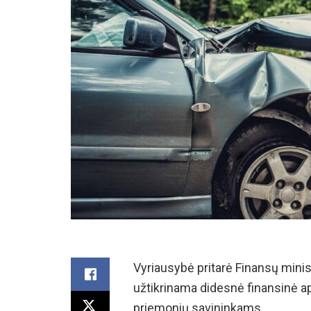
Vyriausybė pritarė Finansų minis
užtikrinama didesnė finansinė a
priemonių savininkams.