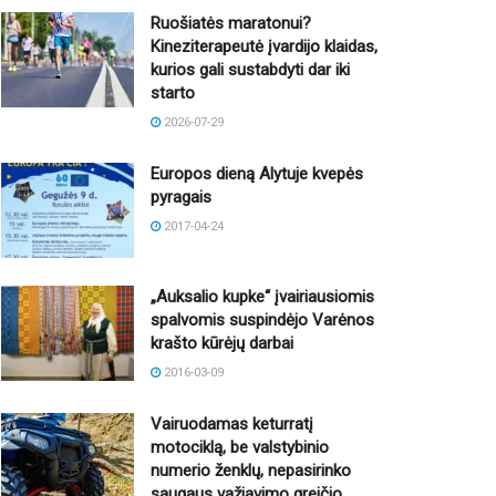
Ruošiatės maratonui?
Kineziterapeutė įvardijo klaidas,
kurios gali sustabdyti dar iki
starto
2026-07-29
Europos dieną Alytuje kvepės
pyragais
2017-04-24
„Auksalio kupke“ įvairiausiomis
spalvomis suspindėjo Varėnos
krašto kūrėjų darbai
2016-03-09
Vairuodamas keturratį
motociklą, be valstybinio
numerio ženklų, nepasirinko
saugaus važiavimo greičio