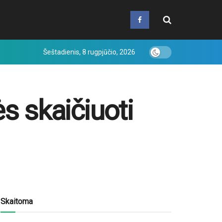
Šeštadienis, 8 rugpjūčio, 2026
s skaičiuoti
Skaitoma