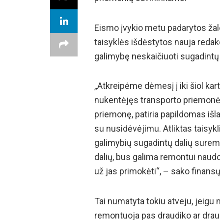
Eismo įvykio metu padarytos ža
taisyklės išdėstytos nauja redak
galimybę neskaičiuoti sugadintų
„Atkreipėme dėmesį į iki šiol kart
nukentėjęs transporto priemon
priemonę, patiria papildomas išla
su nusidėvėjimu. Atliktas taisykli
galimybių sugadintų dalių suremo
dalių, bus galima remontui naudo
už jas primokėti“, – sako finans
Tai numatyta tokiu atveju, jeig
remontuoja pas draudiko ar dra