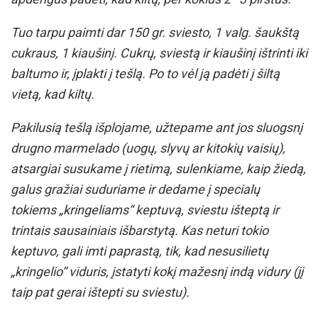
Tuo tarpu paimti dar 150 gr. sviesto, 1 valg. šaukštą
cukraus, 1 kiaušinį. Cukrų, sviestą ir kiaušinį ištrinti iki
baltumo ir, įplakti į tešlą. Po to vėl ją padėti į šiltą
vietą, kad kiltų.
Pakilusią tešlą išplojame, užtepame ant jos sluogsnį
drugno marmelado (uogų, slyvų ar kitokių vaisių),
atsargiai susukame į rietimą, sulenkiame, kaip žiedą,
galus gražiai suduriame ir dedame į specialų
tokiems „kringeliams“ keptuvą, sviestu išteptą ir
trintais sausainiais išbarstytą. Kas neturi tokio
keptuvo, gali imti paprastą, tik, kad nesusilietų
„kringelio“ viduris, įstatyti kokį mažesnį indą vidury (jį
taip pat gerai ištepti su sviestu).