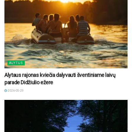
ALYTUS
Alytaus rajonas kviečia dalyvauti šventiniame laivų
parade Didžiulio ežere
2026-05-29