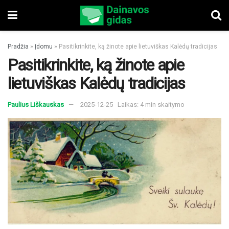
Pradžia
»
Įdomu
»
Pasitikrinkite, ką žinote apie lietuviškas Kalėdų tradicijas
Pasitikrinkite, ką žinote apie
lietuviškas Kalėdų tradicijas
Paulius Liškauskas
2025-12-25
Laikas: 4 min skaitymo