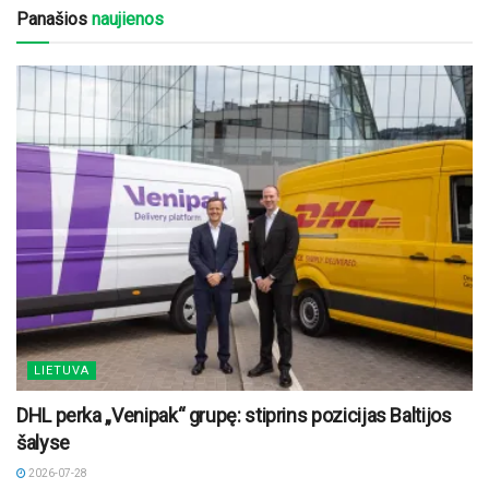
Panašios
naujienos
LIETUVA
DHL perka „Venipak“ grupę: stiprins pozicijas Baltijos
šalyse
2026-07-28