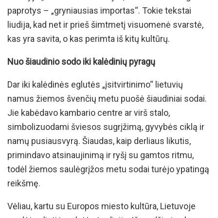
paprotys – „gryniausias importas“. Tokie tekstai
liudija, kad net ir prieš šimtmetį visuomenė svarstė,
kas yra savita, o kas perimta iš kitų kultūrų.
Nuo šiaudinio sodo iki kalėdinių pyragų
Dar iki kalėdinės eglutės „įsitvirtinimo“ lietuvių
namus žiemos švenčių metu puošė šiaudiniai sodai.
Jie kabėdavo kambario centre ar virš stalo,
simbolizuodami šviesos sugrįžimą, gyvybės ciklą ir
namų pusiausvyrą. Šiaudas, kaip derliaus likutis,
primindavo atsinaujinimą ir ryšį su gamtos ritmu,
todėl žiemos saulėgrįžos metu sodai turėjo ypatingą
reikšmę.
Vėliau, kartu su Europos miesto kultūra, Lietuvoje