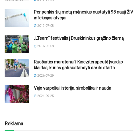
Per penkis šių metų mėnesius nustatyti 93 nauji ŽIV
infekcijos atvejai
2017-07-08
„LTeam“ festivalis į Druskininkus grąžino žiemą
2016-02-08
Ruošiatės maratonui? Kineziterapeutė įvardijo
klaidas, kurios gali sustabdyti dar iki starto
2026-07-29
Vėjo varpeliai: istorija, simbolika ir nauda
2024-09-25
Reklama