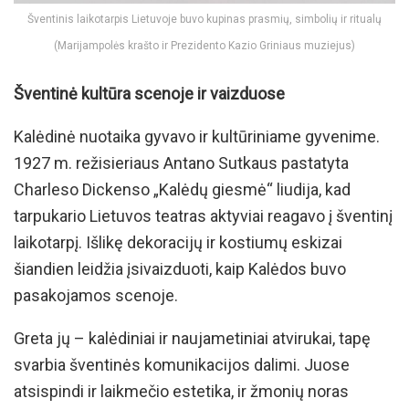
Šventinis laikotarpis Lietuvoje buvo kupinas prasmių, simbolių ir ritualų
(Marijampolės krašto ir Prezidento Kazio Griniaus muziejus)
Šventinė kultūra scenoje ir vaizduose
Kalėdinė nuotaika gyvavo ir kultūriniame gyvenime.
1927 m. režisieriaus Antano Sutkaus pastatyta
Charleso Dickenso „Kalėdų giesmė“ liudija, kad
tarpukario Lietuvos teatras aktyviai reagavo į šventinį
laikotarpį. Išlikę dekoracijų ir kostiumų eskizai
šiandien leidžia įsivaizduoti, kaip Kalėdos buvo
pasakojamos scenoje.
Greta jų – kalėdiniai ir naujametiniai atvirukai, tapę
svarbia šventinės komunikacijos dalimi. Juose
atsispindi ir laikmečio estetika, ir žmonių noras