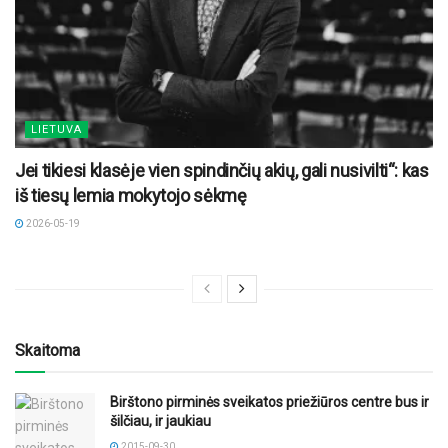
LIETUVA
Jei tikiesi klasėje vien spindinčių akių, gali nusivilti“: kas
iš tiesų lemia mokytojo sėkmę
2026-05-19
Skaitoma
Birštono pirminės sveikatos priežiūros centre bus ir
šilčiau, ir jaukiau
2015-09-30