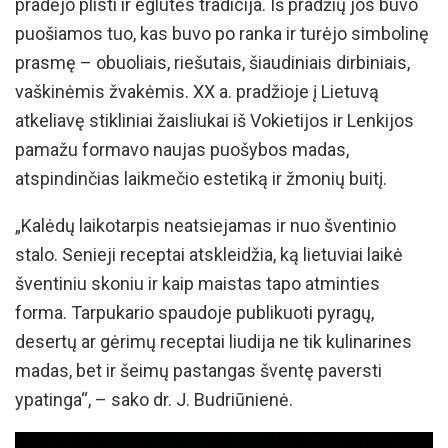
pradėjo plisti ir eglutės tradicija. Iš pradžių jos buvo
puošiamos tuo, kas buvo po ranka ir turėjo simbolinę
prasmę – obuoliais, riešutais, šiaudiniais dirbiniais,
vaškinėmis žvakėmis. XX a. pradžioje į Lietuvą
atkeliavę stikliniai žaisliukai iš Vokietijos ir Lenkijos
pamažu formavo naujas puošybos madas,
atspindinčias laikmečio estetiką ir žmonių buitį.
„Kalėdų laikotarpis neatsiejamas ir nuo šventinio
stalo. Senieji receptai atskleidžia, ką lietuviai laikė
šventiniu skoniu ir kaip maistas tapo atminties
forma. Tarpukario spaudoje publikuoti pyragų,
desertų ar gėrimų receptai liudija ne tik kulinarines
madas, bet ir šeimų pastangas šventę paversti
ypatinga“, – sako dr. J. Budriūnienė.