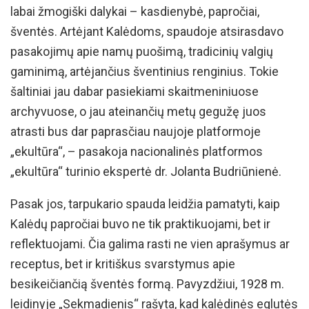
labai žmogiški dalykai – kasdienybė, papročiai,
šventės. Artėjant Kalėdoms, spaudoje atsirasdavo
pasakojimų apie namų puošimą, tradicinių valgių
gaminimą, artėjančius šventinius renginius. Tokie
šaltiniai jau dabar pasiekiami skaitmeniniuose
archyvuose, o jau ateinančių metų gegužę juos
atrasti bus dar paprasčiau naujoje platformoje
„ekultūra“, – pasakoja nacionalinės platformos
„ekultūra“ turinio ekspertė dr. Jolanta Budriūnienė.
Pasak jos, tarpukario spauda leidžia pamatyti, kaip
Kalėdų papročiai buvo ne tik praktikuojami, bet ir
reflektuojami. Čia galima rasti ne vien aprašymus ar
receptus, bet ir kritiškus svarstymus apie
besikeičiančią šventės formą. Pavyzdžiui, 1928 m.
leidinyje „Sekmadienis“ rašyta, kad kalėdinės eglutės