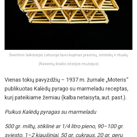
Šventinis laikotarpis Lietuvoje buvo kupinas prasmių, simbolių ir ritualų
(Raseinių krašto istorijos muziejus)
Vienas tokių pavyzdžių – 1937 m. žurnale „Moteris“
publikuotas Kalėdų pyrago su marmeladu receptas,
kurį pateikiame žemiau (kalba netaisyta, aut. past.).
Puikus Kalėdų pyragas su marmeladu
500 gr. miltų, stiklinė ar 1/4 litro pieno, 90–100 gr.
sviesto, 1–2 kiaušiniai, 50 gr. cukraus, 20 gr. gerų