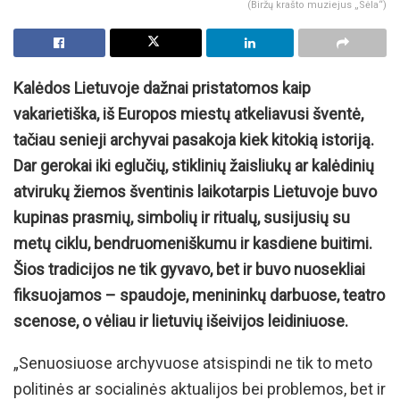
(Biržų krašto muziejus „Sėla“)
Kalėdos Lietuvoje dažnai pristatomos kaip
vakarietiška, iš Europos miestų atkeliavusi šventė,
tačiau senieji archyvai pasakoja kiek kitokią istoriją.
Dar gerokai iki eglučių, stiklinių žaisliukų ar kalėdinių
atvirukų žiemos šventinis laikotarpis Lietuvoje buvo
kupinas prasmių, simbolių ir ritualų, susijusių su
metų ciklu, bendruomeniškumu ir kasdiene buitimi.
Šios tradicijos ne tik gyvavo, bet ir buvo nuosekliai
fiksuojamos – spaudoje, menininkų darbuose, teatro
scenose, o vėliau ir lietuvių išeivijos leidiniuose.
„Senuosiuose archyvuose atsispindi ne tik to meto
politinės ar socialinės aktualijos bei problemos, bet ir