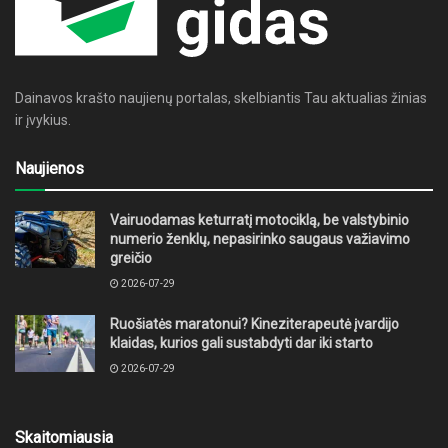
Dainavos krašto naujienų portalas, skelbiantis Tau aktualias žinias
ir įvykius.
Naujienos
Vairuodamas keturratį motociklą, be valstybinio
numerio ženklų, nepasirinko saugaus važiavimo
greičio
2026-07-29
Ruošiatės maratonui? Kineziterapeutė įvardijo
klaidas, kurios gali sustabdyti dar iki starto
2026-07-29
Skaitomiausia