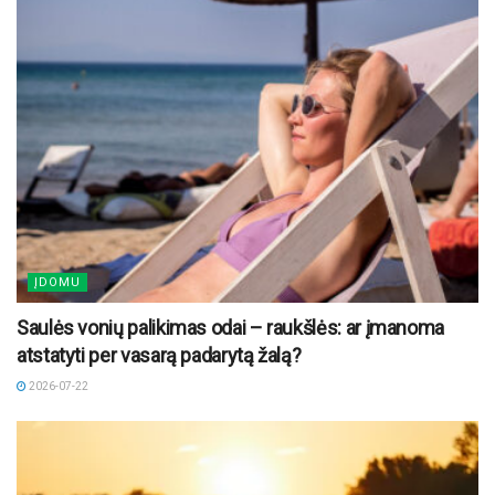
ĮDOMU
Saulės vonių palikimas odai – raukšlės: ar įmanoma
atstatyti per vasarą padarytą žalą?
2026-07-22