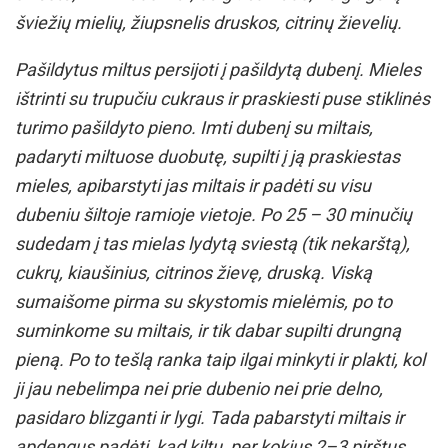
šviežių mielių, žiupsnelis druskos, citrinų žievelių.
Pašildytus miltus persijoti į pašildytą dubenį. Mieles
ištrinti su trupučiu cukraus ir praskiesti puse stiklinės
turimo pašildyto pieno. Imti dubenį su miltais,
padaryti miltuose duobutę, supilti į ją praskiestas
mieles, apibarstyti jas miltais ir padėti su visu
dubeniu šiltoje ramioje vietoje. Po 25 – 30 minučių
sudedam į tas mielas lydytą sviestą (tik nekarštą),
cukrų, kiaušinius, citrinos žievę, druską. Viską
sumaišome pirma su skystomis mielėmis, po to
suminkome su miltais, ir tik dabar supilti drungną
pieną. Po to tešlą ranka taip ilgai minkyti ir plakti, kol
ji jau nebelimpa nei prie dubenio nei prie delno,
pasidaro blizganti ir lygi. Tada pabarstyti miltais ir
apdengus padėti, kad kiltų, per kokius 2–3 pirštus.