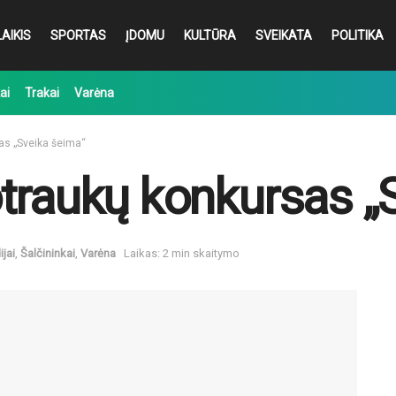
AIKIS
SPORTAS
ĮDOMU
KULTŪRA
SVEIKATA
POLITIKA
ai
Trakai
Varėna
as „Sveika šeima“
traukų konkursas „
ijai
,
Šalčininkai
,
Varėna
Laikas: 2 min skaitymo