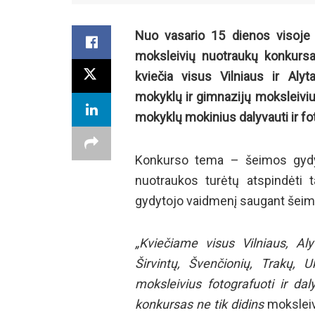
Nuo vasario 15 dienos visoje 
moksleivių nuotraukų konkursas
kviečia visus Vilniaus ir Alyta
mokyklų ir gimnazijų moksleiviu
mokyklų mokinius dalyvauti ir fo
Konkurso tema – šeimos gydyto
nuotraukos turėtų atspindėti t
gydytojo vaidmenį saugant šeim
„Kviečiame visus Vilniaus, Alyt
Širvintų, Švenčionių, Trakų,
moksleivius fotografuoti ir da
konkursas ne tik didins
moksleiv