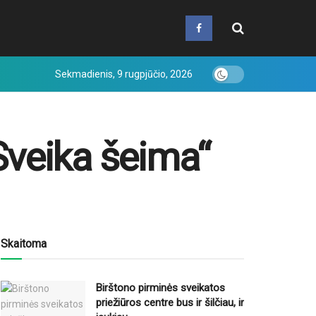
Sekmadienis, 9 rugpjūčio, 2026
Sveika šeima“
Skaitoma
Birštono pirminės sveikatos
priežiūros centre bus ir šilčiau, ir