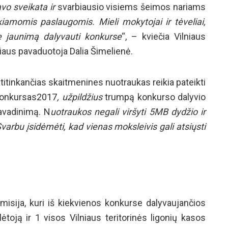
vo sveikata ir
svarbiausio visiems šeimos nariams
iamomis paslaugomis. Mieli mokytojai ir tėveliai,
te jaunimą dalyvauti konkurse
“, – kviečia Vilniaus
riaus pavaduotoja Dalia Šimelienė.
titinkančias skaitmenines nuotraukas reikia pateikti
ukonkursas2017
, užpildžius
trumpą konkurso dalyvio
avadinimą. N
uotraukos negali viršyti 5MB dydžio ir
varbu įsidėmėti, kad vienas moksleivis gali atsiųsti
isija, kuri iš kiekvienos konkurse dalyvaujančios
ėtoją ir 1 visos Vilniaus teritorinės ligonių kasos