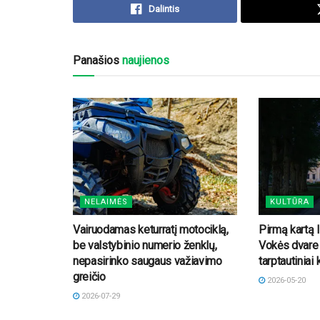
Dalintis
Panašios
naujienos
NELAIMĖS
KULTŪRA
Vairuodamas keturratį motociklą,
Pirmą kartą 
be valstybinio numerio ženklų,
Vokės dvare 
nepasirinko saugaus važiavimo
tarptautiniai 
greičio
2026-05-20
2026-07-29