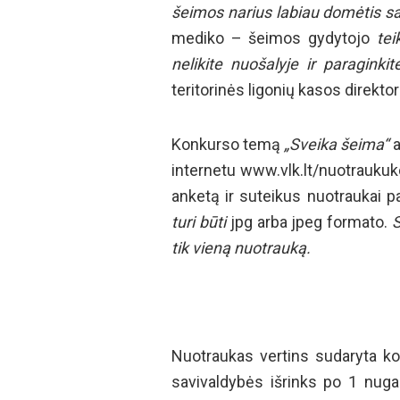
šeimos narius labiau domėtis sa
mediko – šeimos gydytojo
teik
nelikite nuošalyje ir paraginki
teritorinės ligonių kasos direkto
Konkurso temą
„Sveika šeima“
a
internetu www.vlk.lt/nuotrauk
anketą ir suteikus nuotraukai p
turi būti
jpg arba jpeg formato.
S
tik vieną nuotrauką.
Nuotraukas vertins sudaryta kom
savivaldybės išrinks po 1 nugal