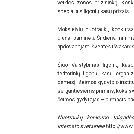
veiklos zonos prizininką. Konk
specialiais ligonių kasų prizais.
Moksleivių nuotraukų konkursa
dienai paminėti. Ši diena minim
apdovanojami šventės išvakarės
Šiuo Valstybinės ligonių kaso
teritorinių ligonių kasų orga
dėmesį į šeimos gydytojo institu
sergantiesiems primins, koks sva
šeimos gydytojas – pirmasis paga
Nuotraukų konkurso taisyklės
interneto svetainėje
http://www.