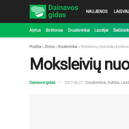
NAUJIENOS
LAISVAL
Alytus
Birštonas
Druskininkai
Lazdijai
Šalčinink
Pradžia
»
Žinios
»
Druskininkai
»
Moksleivių nuotraukų konkurs
Moksleivių nuo
Dainavos gidas
2017-02-27
Druskininkai
,
Kultūra
,
Lazd