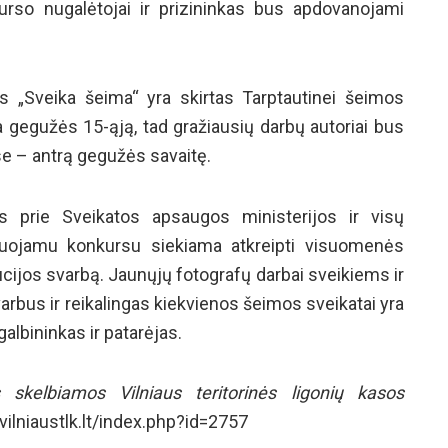
urso nugalėtojai ir prizininkas bus apdovanojami
s „Sveika šeima“ yra skirtas Tarptautinei šeimos
a gegužės 15-ąją, tad gražiausių darbų autoriai bus
e – antrą gegužės savaitę.
s prie Sveikatos apsaugos ministerijos ir visų
nizuojamu konkursu siekiama atkreipti visuomenės
cijos svarbą. Jaunųjų fotografų darbai sveikiems ir
rbus ir reikalingas kiekvienos šeimos sveikatai yra
lbininkas ir patarėjas.
 skelbiamos Vilniaus teritorinės ligonių kasos
vilniaustlk.lt/index.php?id=2757