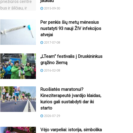
jaukiau
2015-09-30
Per penkis šių metų mėnesius
nustatyti 93 nauji ŽIV infekcijos
atvejai
2017-07-08
„LTeam“ festivalis į Druskininkus
grąžino žiemą
2016-02-08
Ruošiatės maratonui?
Kineziterapeutė įvardijo klaidas,
kurios gali sustabdyti dar iki
starto
2026-07-29
Vėjo varpeliai: istorija, simbolika