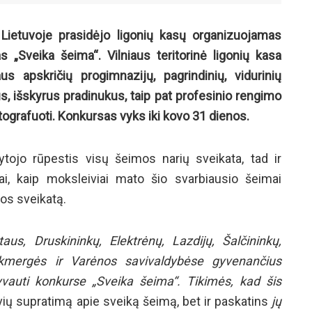
Lietuvoje prasidėjo ligonių kasų organizuojamas
 „Sveika šeima“. Vilniaus teritorinė ligonių kasa
us apskričių progimnazijų, pagrindinių, vidurinių
s, išskyrus pradinukus, taip pat profesinio rengimo
tografuoti.
Konkursas vyks iki kovo 31 dienos.
jo rūpestis visų šeimos narių sveikata, tad ir
ai, kaip moksleiviai mato šio svarbiausio šeimai
os sveikatą.
aus, Druskininkų, Elektrėnų, Lazdijų, Šalčininkų,
 Ukmergės ir Varėnos savivaldybėse gyvenančius
lyvauti konkurse „Sveika šeima“. Tikimės, kad šis
ių supratimą apie sveiką šeimą, bet ir paskatins
jų