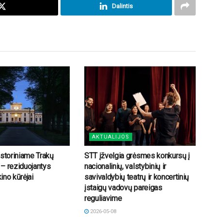
Dalintis
AKTUALIJOS
Istoriniame Trakų
STT įžvelgia grėsmes konkursų į
– reziduojantys
nacionalinių, valstybinių ir
kino kūrėjai
savivaldybių teatrų ir koncertinių
įstaigų vadovų pareigas
reguliavime
2026-05-08