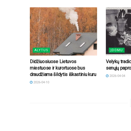
ALYTUS
ĮDOMU
Didžiuosiuose Lietuvos
Velykų tradic
miestuose ir kurortuose bus
senųjų paproč
draudžiama šildytis iškastiniu kuru
2026-04-04
2026-04-10