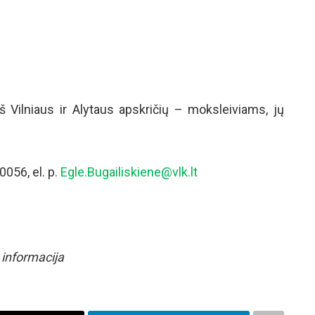
 Vilniaus ir Alytaus apskričių – moksleiviams, jų
0056, el. p.
Egle.Bugailiskiene@vlk.lt
s informacija