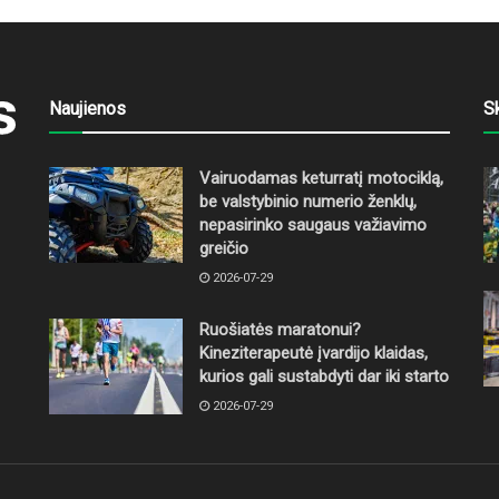
Naujienos
S
Vairuodamas keturratį motociklą,
be valstybinio numerio ženklų,
nepasirinko saugaus važiavimo
greičio
2026-07-29
Ruošiatės maratonui?
Kineziterapeutė įvardijo klaidas,
kurios gali sustabdyti dar iki starto
2026-07-29