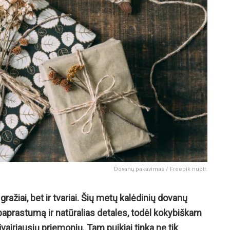
Dovanų pakavimas / Freepik nuotr.
ažiai, bet ir tvariai. Šių metų kal
ėdinių dovanų
paprastumą ir natūral
ias detales, todėl kokybiškam
įvairiausių priemonių. Tam puikiai tinka ne tik