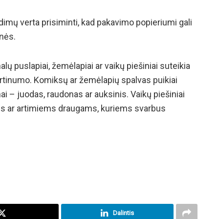
imų verta prisiminti, kad pakavimo popieriumi gali
nės.
lų puslapiai, žemėlapiai ar vaikų piešiniai suteikia
tinumo. Komiksų ar žemėlapių spalvas puikiai
i – juodas, raudonas ar auksinis. Vaikų piešiniai
ams ar artimiems draugams, kuriems svarbus
Dalintis