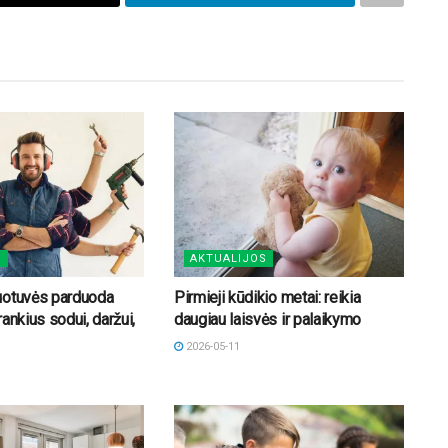
S
AKTUALIJOS
uotuvės parduoda
Pirmieji kūdikio metai: reikia
ankius sodui, daržui,
daugiau laisvės ir palaikymo
2026-05-11