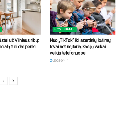
S
GYVENIMAS
ūstai už Vilniaus ribų:
Nuo „TikTok“ iki azartinių lošimų:
ncialą turi dar penki
tėvai net neįtaria, kas jų vaikai
veikia telefonuose
2026-04-11