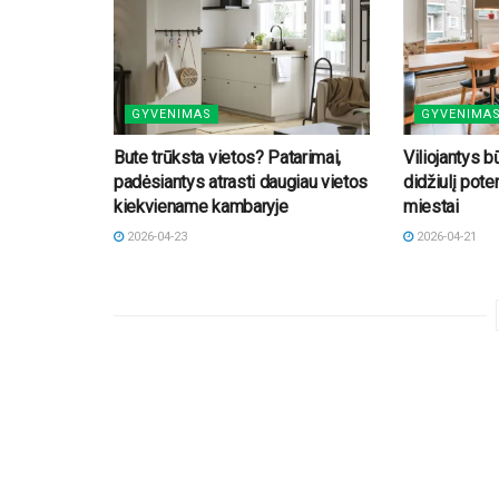
GYVENIMAS
GYVENIMA
Bute trūksta vietos? Patarimai,
Viliojantys b
padėsiantys atrasti daugiau vietos
didžiulį pote
kiekviename kambaryje
miestai
2026-04-23
2026-04-21