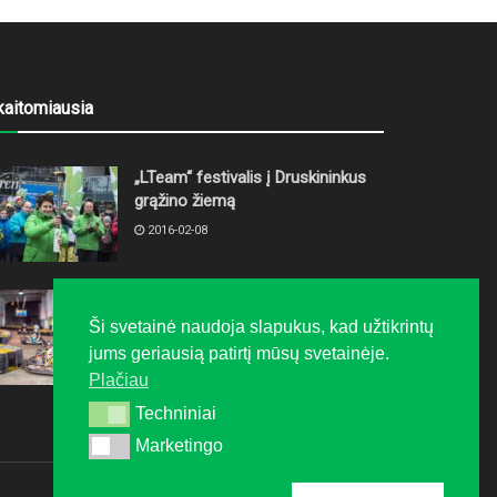
kaitomiausia
„LTeam“ festivalis į Druskininkus
grąžino žiemą
2016-02-08
Kaip surengti varžybas savo
įmonės kolektyvui?
Ši svetainė naudoja slapukus, kad užtikrintų
jums geriausią patirtį mūsų svetainėje.
2015-11-18
Plačiau
Techniniai
Techniniai
Marketingo
Marketingo