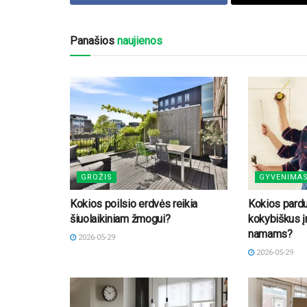
Panašios
naujienos
GROŽIS
GYVENIMA
Kokios poilsio erdvės reikia
Kokios pard
šiuolaikiniam žmogui?
kokybiškus įr
namams?
2026-05-29
2026-05-29