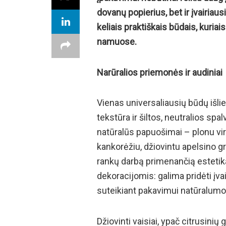
dovanų popierius, bet ir įvairiausi
keliais praktiškais būdais, kuria
namuose.
Narūralios priemonės ir audiniai
Vienas universaliausių būdų išl
tekstūra ir šiltos, neutralios sp
natūralūs papuošimai – plonu vi
kankorėžiu, džiovintu apelsino gr
rankų darbą primenančią estetik
dekoracijomis: galima pridėti įvai
suteikiant pakavimui natūralumo
Džiovinti vaisiai, ypač citrusinių g