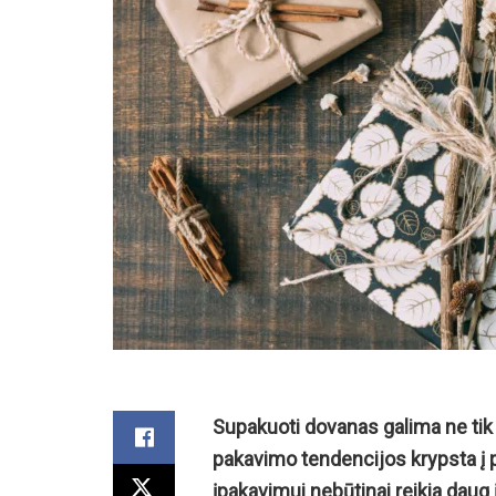
Supakuoti dovanas galima ne tik gr
pakavimo tendencijos krypsta į 
įpakavimui nebūtinai reikia daug 