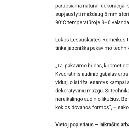
paruošiama natūrali dekoracija, ku
supjaustyti maždaug 5 mm storio g
90°C temperatūroje 3–6 valanda
Lukos Lesauskaitės-Remeikės teig
tinka japoniška pakavimo technik
„Tai pakavimo būdas, kuomet do
Kvadratinis audinio gabalas arba
vidurį, o įstrižai esantys kampai
dekoratyviniu mazgu. Ši technika n
nereikalingo audinio likučius. Be t
kokios dovanos formos“, – sako 
Vietoj popieriaus – laikraštis arb