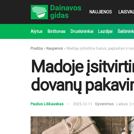
NAUJIENOS
LAISVAL
Alytus
Birštonas
Druskininkai
Lazdijai
Šalčinink
Pradžia
»
Naujienos
»
Madoje įsitvirtina tvarus, paprastas ir 
Madoje įsitvirt
dovanų pakav
Paulius Liškauskas
2025-12-11
Gyvenimas
Laikas: 2