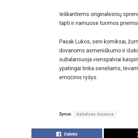
Ieškantiems originalesnių sprend
tapti ir namuose turimos priemo
Pasak Lukos, seni komiksai, žurna
dovanoms asmeniškumo ir išskir
subalansuoja vienspalviai kaspina
ypatingai tinka seneliams, tėv
emocinis ryšys.
Žymos:
Kalėdinės dovanos
Dalintis