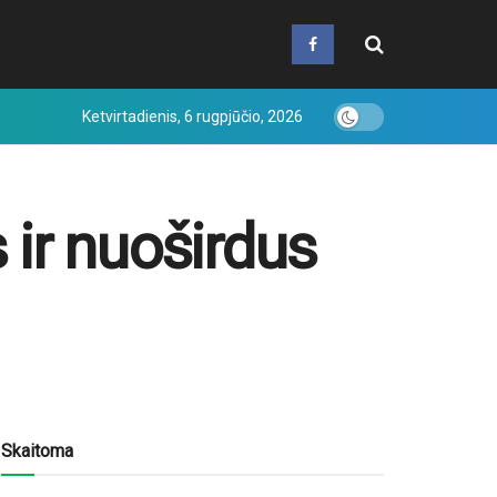
Ketvirtadienis, 6 rugpjūčio, 2026
 ir nuoširdus
Skaitoma