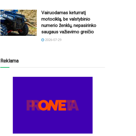
Vairuodamas keturratį
motociklą, be valstybinio
numerio ženklų, nepasirinko
saugaus važiavimo greičio
2026-07-29
Reklama