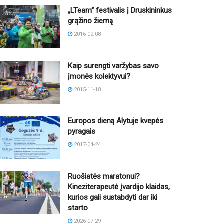
„LTeam“ festivalis į Druskininkus
grąžino žiemą
2016-02-08
Kaip surengti varžybas savo
įmonės kolektyvui?
2015-11-18
Europos dieną Alytuje kvepės
pyragais
2017-04-24
Ruošiatės maratonui?
Kineziterapeutė įvardijo klaidas,
kurios gali sustabdyti dar iki
starto
2026-07-29