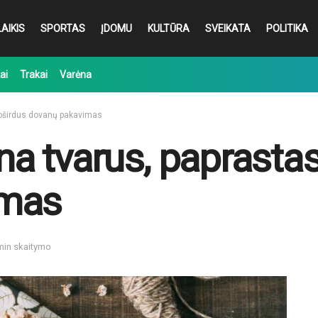
AIKIS
SPORTAS
ĮDOMU
KULTŪRA
SVEIKATA
POLITIKA
ai
Trakai
Varėna
nuoširdus dovanų pakavimas
ina tvarus, paprastas
imas
 min skaitymo