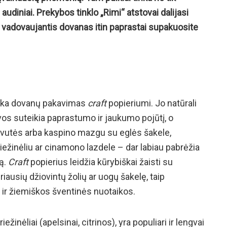
 audiniai.
Prekybos tinklo „Rimi“ atstovai dalijasi
is vadovaujantis dovanas itin paprastai supakuosite
ieka dovanų pakavimas
craft
popieriumi. Jo natūrali
alvos suteikia paprastumo ir jaukumo pojūtį, o
rvutės arba kaspino mazgu su eglės šakele,
iežinėliu ar cinamono lazdele – dar labiau pabrėžia
ą.
Craft
popierius leidžia kūrybiškai žaisti su
riausių džiovintų žolių ar uogų šakelę, taip
 ir žiemiškos šventinės nuotaikos.
riežinėliai (apelsinai, citrinos), yra populiari ir lengvai