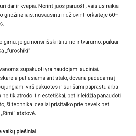
ri dar ir kvepia. Norint juos paruošti, vaisius reikia
riežinėliais, nusausinti ir džiovinti orkaitėje 60–
s.
imu, jeigu norisi išskirtinumo ir tvarumo, puikiai
a „furoshiki“.
vanoms supakuoti yra naudojami audiniai.
 skarelė patiesiama ant stalo, dovana padedama į
 sujungiami virš pakuotės ir surišami paprastu arba
e tik atrodo itin estetiškai, bet ir leidžia panaudoti
o, ši technika idealiai prisitaiko prie beveik bet
„Rimi“ atstovė.
a vaikų piešiniai