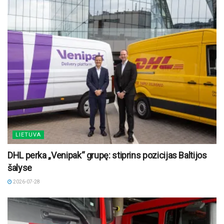
LIETUVA
DHL perka „Venipak“ grupę: stiprins pozicijas Baltijos
šalyse
2026-07-28