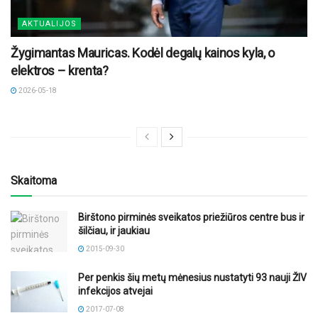
AKTUALIJOS
Žygimantas Mauricas. Kodėl degalų kainos kyla, o
elektros – krenta?
2026-05-18
Skaitoma
Birštono pirminės sveikatos priežiūros centre bus ir
šilčiau, ir jaukiau
2015-09-30
Per penkis šių metų mėnesius nustatyti 93 nauji ŽIV
infekcijos atvejai
2017-07-08