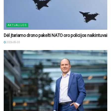
AKTUALIJOS
Dėl įtariamo drono pakelti NATO oro policijos naikintuvai
2026-05-20