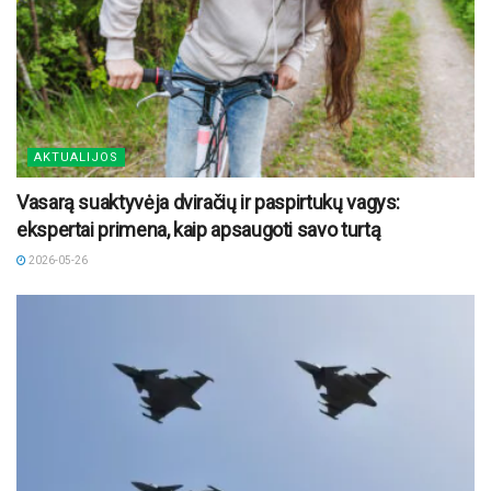
AKTUALIJOS
Vasarą suaktyvėja dviračių ir paspirtukų vagys:
ekspertai primena, kaip apsaugoti savo turtą
2026-05-26