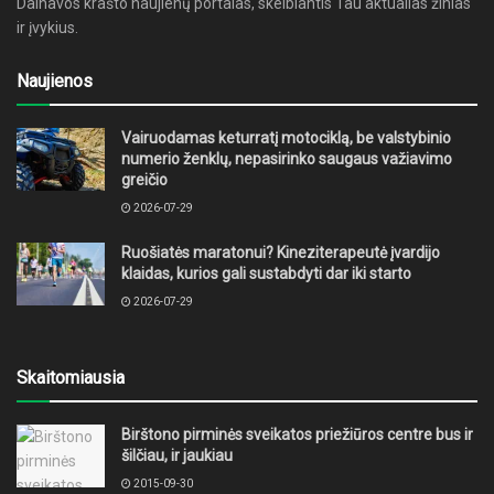
Dainavos krašto naujienų portalas, skelbiantis Tau aktualias žinias
ir įvykius.
Naujienos
Vairuodamas keturratį motociklą, be valstybinio
numerio ženklų, nepasirinko saugaus važiavimo
greičio
2026-07-29
Ruošiatės maratonui? Kineziterapeutė įvardijo
klaidas, kurios gali sustabdyti dar iki starto
2026-07-29
Skaitomiausia
Birštono pirminės sveikatos priežiūros centre bus ir
šilčiau, ir jaukiau
2015-09-30