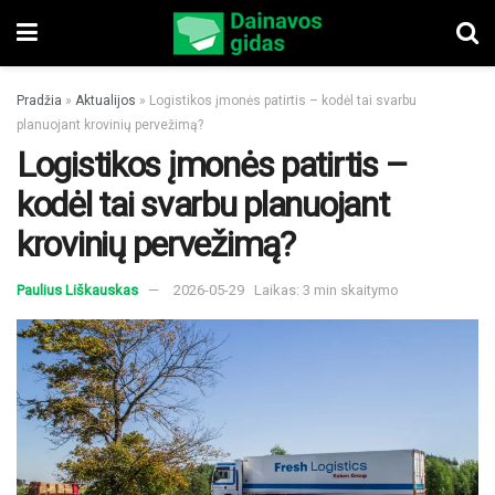
Pradžia
»
Aktualijos
»
Logistikos įmonės patirtis – kodėl tai svarbu
planuojant krovinių pervežimą?
Logistikos įmonės patirtis –
kodėl tai svarbu planuojant
krovinių pervežimą?
Paulius Liškauskas
2026-05-29
Laikas: 3 min skaitymo