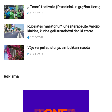
„LTeam“ festivalis į Druskininkus grąžino žiemą
2016-02-08
Ruošiatės maratonui? Kineziterapeutė įvardijo
klaidas, kurios gali sustabdyti dar iki starto
2026-07-29
Vėjo varpeliai: istorija, simbolika ir nauda
2024-09-25
Reklama