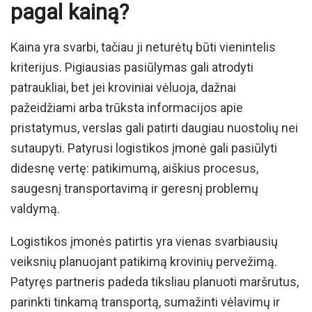
pagal kainą?
Kaina yra svarbi, tačiau ji neturėtų būti vienintelis
kriterijus. Pigiausias pasiūlymas gali atrodyti
patraukliai, bet jei kroviniai vėluoja, dažnai
pažeidžiami arba trūksta informacijos apie
pristatymus, verslas gali patirti daugiau nuostolių nei
sutaupyti. Patyrusi logistikos įmonė gali pasiūlyti
didesnę vertę: patikimumą, aiškius procesus,
saugesnį transportavimą ir geresnį problemų
valdymą.
Logistikos įmonės patirtis yra vienas svarbiausių
veiksnių planuojant patikimą krovinių pervežimą.
Patyręs partneris padeda tiksliau planuoti maršrutus,
parinkti tinkamą transportą, sumažinti vėlavimų ir