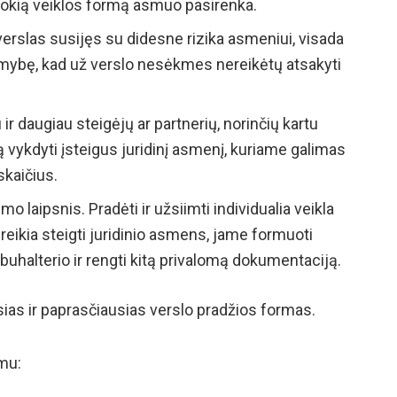
, kokią veiklos formą asmuo pasirenka.
erslas susijęs su didesne rizika asmeniui, visada
omybę, kad už verslo nesėkmes nereikėtų atsakyti
 ir daugiau steigėjų ar partnerių, norinčių kartu
lą vykdyti įsteigus juridinį asmenį, kuriame galimas
skaičius.
laipsnis. Pradėti ir užsiimti individualia veikla
reikia steigti juridinio asmens, jame formuoti
buhalterio ir rengti kitą privalomą dokumentaciją.
ias ir paprasčiausias verslo pradžios formas.
imu: