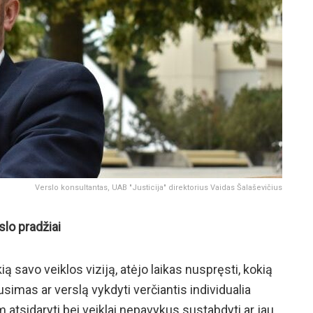
Verslo konsultantas, UAB "Justicija" direktorius Vaidas Šalaševičius
slo pradžiai
kią savo veiklos viziją, atėjo laikas nuspręsti, kokią
usimas ar verslą vykdyti verčiantis individualia
am atsidaryti bei veiklai nepavykus sustabdyti ar jau