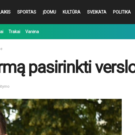
AIKIS
SPORTAS
ĮDOMU
KULTŪRA
SVEIKATA
POLITIKA
ai
Trakai
Varėna
je
rmą pasirinkti versl
aitymo