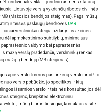
ėta individuali veikla ir juridinio asmens statusą
ugiausiai Lietuvoje verslą vykdančių ribotos civilinės
 MB (Mažosios bendrijos steigimas). Pagal mūsų
patirtį ir teisės paslaugų bendrovės
UAB
iausiai verslininkai steigia uždarąsias akcines
au dėl apmokestinimo subtilybių, minimalaus
o paprastesnio valdymo bei paprastesnės
alis mažą verslą pradedančių verslininkų renkasi
sią mažąją bendriją (MB steigimas).
ijos apie verslo formos pasirinkimą verslo pradžiai.
uso nuo verslo pobūdžio, jo specifikos ir kitų
alingos išsamios verslo ir teisinės konsultacijos dėl
nės steigimo, kreipkitės elektroniniu
atvykite į mūsų biurus tiesiogiai, kontaktus rasite
/
.