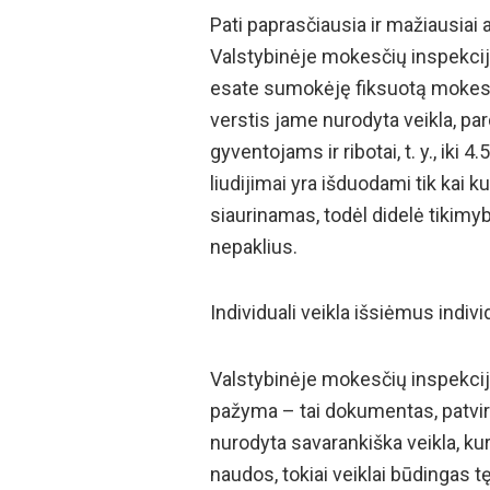
Pati paprasčiausia ir mažiausiai
Valstybinėje mokesčių inspekcij
esate sumokėję fiksuotą mokestį u
verstis jame nurodyta veikla, pa
gyventojams ir ribotai, t. y., ik
liudijimai yra išduodami tik kai 
siaurinamas, todėl didelė tikimyb
nepaklius.
Individuali veikla išsiėmus indiv
Valstybinėje mokesčių inspekcij
pažyma – tai dokumentas, patvirti
nurodyta savarankiška veikla, ku
naudos, tokiai veiklai būdingas