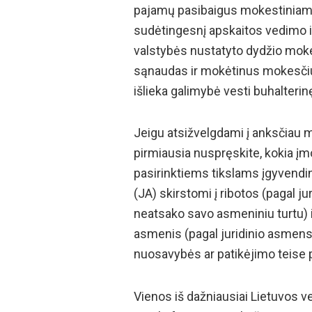
pajamų pasibaigus mokestiniam l
sudėtingesnį apskaitos vedimo i
valstybės nustatyto dydžio moke
sąnaudas ir mokėtinus mokesčius
išlieka galimybė vesti buhalteri
Jeigu atsižvelgdami į anksčiau mi
pirmiausia nuspręskite, kokia į
pasirinktiems tikslams įgyvendin
(JA) skirstomi į ribotos (pagal j
neatsako savo asmeniniu turtu) i
asmenis (pagal juridinio asmens
nuosavybės ar patikėjimo teise p
Vienos iš dažniausiai Lietuvos v