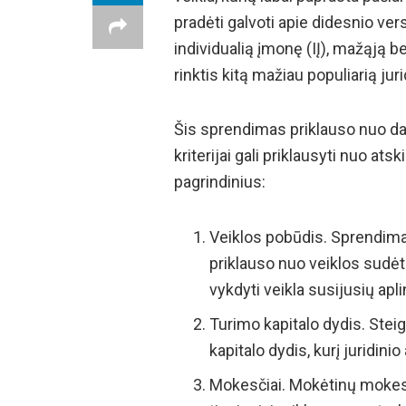
pradėti galvoti apie didesnio vers
individualią įmonę (IĮ), mažąją 
rinktis kitą mažiau populiarią ju
Šis sprendimas priklauso nuo daug
kriterijai gali priklausyti nuo ats
pagrindinius:
Veiklos pobūdis. Sprendima
priklauso nuo veiklos sudėt
vykdyti veikla susijusių apli
Turimo kapitalo dydis. Steig
kapitalo dydis, kurį juridini
Mokesčiai. Mokėtinų mokesč