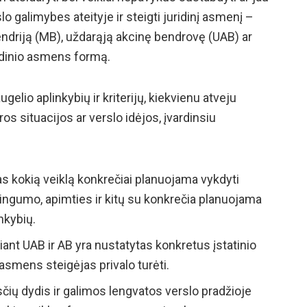
lo galimybes ateityje ir steigti juridinį asmenį –
bendriją (MB), uždarąją akcinę bendrovę (UAB) ar
ridinio asmens formą.
elio aplinkybių ir kriterijų, kiekvienu atveju
kiros situacijos ar verslo idėjos, įvardinsiu
s kokią veiklą konkrečiai planuojama vykdyti
ingumo, apimties ir kitų su konkrečia planuojama
nkybių.
iant UAB ir AB yra nustatytas konkretus įstatinio
o asmens steigėjas privalo turėti.
ių dydis ir galimos lengvatos verslo pradžioje