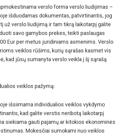
 apmokestinama verslo forma verslo liudijimas –
oje išduodamas dokumentas, patvirtinantis, jog
ž verslo liudijimą ir tam tikrą laikotarpį galite
rduoti savo gamybos prekes, teikti paslaugas
i 4.500 Eur per metus juridiniams asmenims. Verslo
kurioms veiklos rūšims, kurių sąrašas kasmet vis
ė, kad jūsų sumanyta verslo veikla į šį sąrašą
idualios veiklos pažymą:
oje išsiimama individualios veiklos vykdymo
nantis, kad galite verstis neribotą laikotarpį
ria siekiama gauti pajamų ar kitokios ekonominės
 tęstinumas. Mokesčiai sumokami nuo veiklos