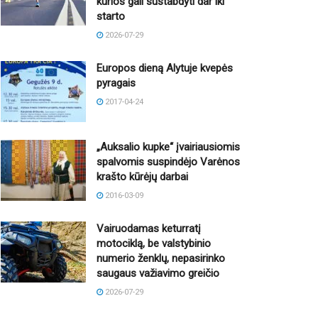
kurios gali sustabdyti dar iki
starto
2026-07-29
Europos dieną Alytuje kvepės
pyragais
2017-04-24
„Auksalio kupke“ įvairiausiomis
spalvomis suspindėjo Varėnos
krašto kūrėjų darbai
2016-03-09
Vairuodamas keturratį
motociklą, be valstybinio
numerio ženklų, nepasirinko
saugaus važiavimo greičio
2026-07-29