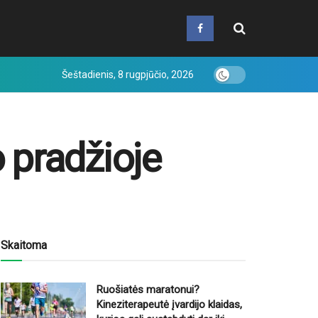
Šeštadienis, 8 rugpjūčio, 2026
o pradžioje
Skaitoma
Ruošiatės maratonui?
Kineziterapeutė įvardijo klaidas,