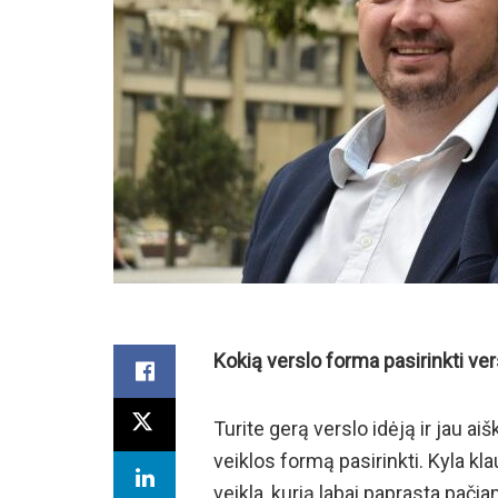
Kokią verslo forma pasirinkti ver
Turite gerą verslo idėją ir jau aiš
veiklos formą pasirinkti. Kyla kla
veikla, kurią labai paprasta pači