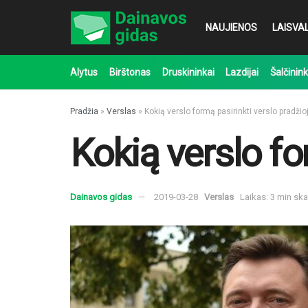
NAUJIENOS
LAISVAL
Alytus
Birštonas
Druskininkai
Lazdijai
Šalčinink
Pradžia
»
Verslas
»
Kokią verslo formą pasirinkti verslo pradžio
Kokią verslo fo
Dainavos gidas
2019-03-28
Verslas
Laikas: 3 min sk