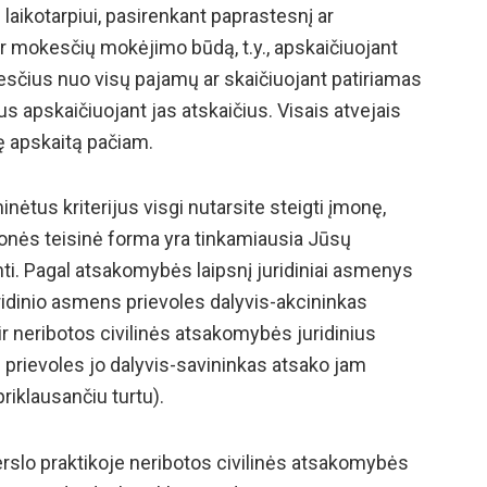
aikotarpiui, pasirenkant paprastesnį ar
r mokesčių mokėjimo būdą, t.y., apskaičiuojant
sčius nuo visų pajamų ar skaičiuojant patiriamas
 apskaičiuojant jas atskaičius. Visais atvejais
nę apskaitą pačiam.
nėtus kriterijus visgi nutarsite steigti įmonę,
monės teisinė forma yra tinkamiausia Jūsų
ti. Pagal atsakomybės laipsnį juridiniai asmenys
uridinio asmens prievoles dalyvis-akcininkas
r neribotos civilinės atsakomybės juridinius
 prievoles jo dalyvis-savininkas atsako jam
riklausančiu turtu).
erslo praktikoje neribotos civilinės atsakomybės