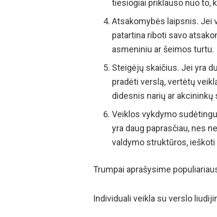
tiesiogiai priklauso nuo to
Atsakomybės laipsnis. Jei v
patartina riboti savo atsak
asmeniniu ar šeimos turtu.
Steigėjų skaičius. Jei yra du
pradėti verslą, vertėtų veik
didesnis narių ar akcininkų 
Veiklos vykdymo sudėtingumo 
yra daug paprasčiau, nes ne
valdymo struktūros, ieškoti 
Trumpai aprašysime populiariaus
Individuali veikla su verslo liudij