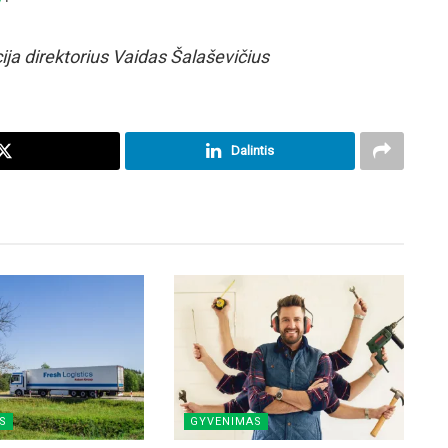
ija direktorius Vaidas Šalaševičius
Dalintis
S
GYVENIMAS