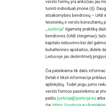
verslo formų yra anksčiau jau min
turinti individuali įmonė (IĮ). Da
atsakomybės bendrovių – UAB ir
teisininkų ir verslo konsultantų 
„Justicija“
ilgametę praktiką dažn
bendroves (UAB steigimas), tači
kapitalo nebuvimo bei dėl galim
buhalterinės apskaitos, didelė d
Lietuvoje jau dešimtmetį prigiju
Čia pateikiama tik dalis informac
Detali ir tiksli informacija prikla
aplinkybių. Todėl jeigu jums reik
verslo formos pasirinkimo ar įmo
paštu
justicija@justicija.eu
arba 
čia:
https://justicija.eu/kontaktai