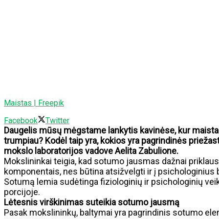
Maistas | Freepik
Facebook
Twitter
Daugelis mūsų mėgstame lankytis kavinėse, kur maistas a
trumpiau? Kodėl taip yra, kokios yra pagrindinės priežas
mokslo laboratorijos vadove Aelita Zabulione.
Mokslininkai teigia, kad sotumo jausmas dažnai priklauso
komponentais, nes būtina atsižvelgti ir į psichologinius
Sotumą lemia sudėtinga fiziologinių ir psichologinių veik
porcijoje.
Lėtesnis virškinimas suteikia sotumo jausmą
Pasak mokslininkų, baltymai yra pagrindinis sotumo eleme