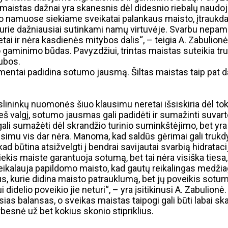
maistas dažnai yra skanesnis dėl didesnio riebalų naudo
 o namuose siekiame sveikatai palankaus maisto, įtraukda
, kurie dažniausiai sutinkami namų virtuvėje. Svarbu nepami
tai ir nėra kasdienės mitybos dalis“, – teigia A. Zabulionė
lo gaminimo būdas. Pavyzdžiui, trintas maistas suteikia 
iubos.
elementai padidina sotumo jausmą. Šiltas maistas taip pat
slininkų nuomonės šiuo klausimu neretai išsiskiria dėl tok
ieš valgį, sotumo jausmas gali padidėti ir sumažinti suvar
i sumažėti dėl skrandžio turinio suminkštėjimo, bet yra ty
mu vis dar nėra. Manoma, kad saldūs gėrimai gali trukdyti
d būtina atsižvelgti į bendrai savijautai svarbią hidrataci
iekis maiste garantuoja sotumą, bet tai nėra visiška tiesa
ikalauja papildomo maisto, kad gautų reikalingas medžiagas
s, kurie didina maisto patrauklumą, bet jų poveikis sotumu
didelio poveikio jie neturi“, – yra įsitikinusi A. Zabulionė.
ias balansas, o sveikas maistas taipogi gali būti labai sk
rbesnė už bet kokius skonio stipriklius.