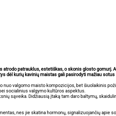
trodo patrauklus, estetiškas, o skonis glosto gomurį. Ar
tys dėl kurių kavinių maistas gali pasirodyti mažiau sotu
 nuo valgomo maisto kompozicijos, bet šiuolaikinis požiūri
 bei socialinius valgymo kultūros aspektus.
snių sąveika. Didžiausią įtaką tam daro baltymų, skaidulin
ntas, nes jie skatina hormonų, signalizuojančių apie sotum