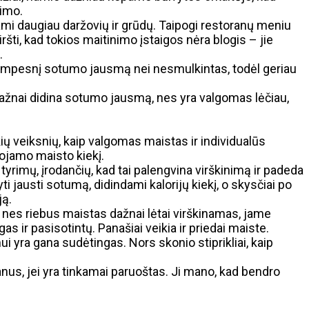
jimo.
mi daugiau daržovių ir grūdų. Taipogi restoranų meniu
ršti, kad tokios maitinimo įstaigos nėra blogis – jie
.
trumpesnį sotumo jausmą nei nesmulkintas, todėl geriau
 dažnai didina sotumo jausmą, nes yra valgomas lėčiau,
ių veiksnių, kaip valgomas maistas ir individualūs
tojamo maisto kiekį.
rimų, įrodančių, kad tai palengvina virškinimą ir padeda
 jausti sotumą, didindami kalorijų kiekį, o skysčiai po
ją.
, nes riebus maistas dažnai lėtai virškinamas, jame
 ir pasisotintų. Panašiai veikia ir priedai maiste.
i yra gana sudėtingas. Nors skonio stiprikliai, kaip
anus, jei yra tinkamai paruoštas. Ji mano, kad bendro