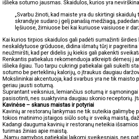
išlieka sotumo jausmas. Skaidulos, kurios yra nevirškina
„Svarbu žinoti, kad maiste yra du skirtingi skaidulų ti
skrandyje sudaro į gelį panašią medžiagą, padedanč
lęšiuose, žirniuose bei kai kuriuose vaisiuose ir 
Kai kurios tirpios skaidulos gali padėti sumažinti širdie
neskaldytuose grūduose, didina išmatų tūrį ir pagreitina v
neužmiršti, kad per didelis jų kiekis gali pakenkti sveikat
Renkantis patiekalus rekomenduoja atkreipti dėmesį į ang
išlieka ilgiau. Tuo tarpu cukringi patiekalai gali sukelti
sotumo be perteklinių kalorijų, o įtraukus daugiau daržov
Mokslininkai akcentuoja, kad svarbus yra ne tik maisto p
geriau jausti sotumą.
Suprantant veiksnius, lemiančius sotumą ir sąmoningai ren
pasisotinti, nes suaktyvina daugiau skonio receptorių. Į
Kavinėse – skanus maistas ir potyriai
Kavinių ar restoranų lankymas ne tik suteikia galimybę p
tokios matinimo įstaigos siūlo sotų ir sveiką maistą, dažn
Kadangi dauguma kavinių ir restoranų neteikia išsamios i
turimas žinias apie maistą.
„Namų gamybos patiekalai laikomi sveikesniais, nes pat