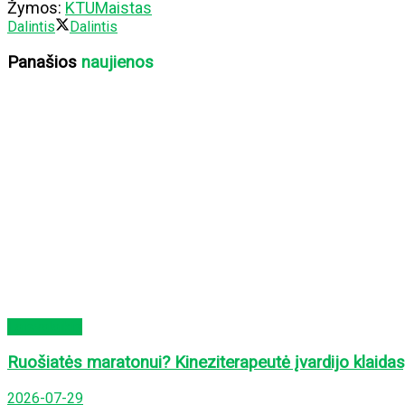
Žymos:
KTU
Maistas
Dalintis
Dalintis
Panašios
naujienos
Laisvalaikis
Ruošiatės maratonui? Kineziterapeutė įvardijo klaidas, 
2026-07-29