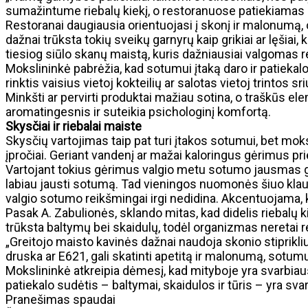
sumažintume riebalų kiekį, o restoranuose patiekiamas 
Restoranai daugiausia orientuojasi į skonį ir malonumą,
dažnai trūksta tokių sveikų garnyrų kaip grikiai ar lęšiai
tiesiog siūlo skanų maistą, kuris dažniausiai valgomas re
Mokslininkė pabrėžia, kad sotumui įtaką daro ir patieka
rinktis vaisius vietoj kokteilių ar salotas vietoj trintos sr
Minkšti ar pervirti produktai mažiau sotina, o traškūs 
aromatingesnis ir suteikia psichologinį komfortą.
Skysčiai ir riebalai maiste
Skysčių vartojimas taip pat turi įtakos sotumui, bet mok
įpročiai. Geriant vandenį ar mažai kaloringus gėrimus pr
Vartojant tokius gėrimus valgio metu sotumo jausmas gal
labiau jausti sotumą. Tad vieningos nuomonės šiuo klausi
valgio sotumo reikšmingai irgi nedidina. Akcentuojama, ka
Pasak A. Zabulionės, sklando mitas, kad didelis riebalų k
trūksta baltymų bei skaidulų, todėl organizmas neretai re
„Greitojo maisto kavinės dažnai naudoja skonio stiprikliu
druska ar E621, gali skatinti apetitą ir malonumą, sotumui 
Mokslininkė atkreipia dėmesį, kad mityboje yra svarbiaus
patiekalo sudėtis – baltymai, skaidulos ir tūris – yra sva
Pranešimas spaudai