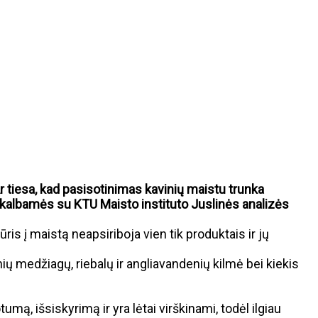
 tiesa, kad pasisotinimas kavinių maistu trunka
s kalbamės su KTU Maisto instituto Juslinės analizės
s į maistą neapsiriboja vien tik produktais ir jų
ių medžiagų, riebalų ir angliavandenių kilmė bei kiekis
ą, išsiskyrimą ir yra lėtai virškinami, todėl ilgiau