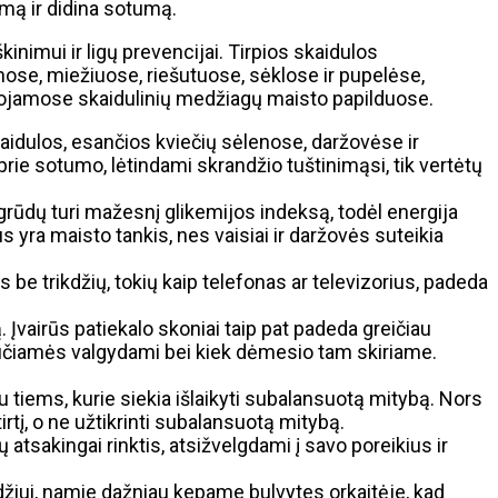
imą ir didina sotumą.
škinimui ir ligų prevencijai. Tirpios skaidulos
nose, miežiuose, riešutuose, sėklose ir pupelėse,
audojamose skaidulinių medžiagų maisto papilduose.
skaidulos, esančios kviečių sėlenose, daržovėse ir
 prie sotumo, lėtindami skrandžio tuštinimąsi, tik vertėtų
grūdų turi mažesnį glikemijos indeksą, todėl energija
us yra maisto tankis, nes vaisiai ir daržovės suteikia
be trikdžių, tokių kaip telefonas ar televizorius, padeda
 Įvairūs patiekalo skoniai taip pat padeda greičiau
 jaučiamės valgydami bei kiek dėmesio tam skiriame.
u tiems, kurie siekia išlaikyti subalansuotą mitybą. Nors
irtį, o ne užtikrinti subalansuotą mitybą.
atsakingai rinktis, atsižvelgdami į savo poreikius ir
žiui, namie dažniau kepame bulvytes orkaitėje, kad