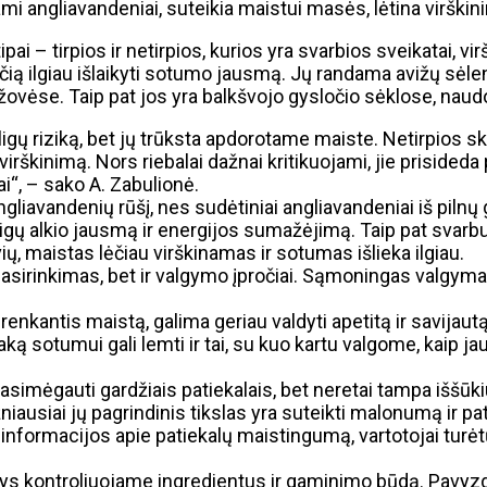
mi angliavandeniai, suteikia maistui masės, lėtina virškin
pai – tirpios ir netirpios, kurios yra svarbios sveikatai, vir
ią ilgiau išlaikyti sotumo jausmą. Jų randama avižų sėle
daržovėse. Taip pat jos yra balkšvojo gysločio sėklose, n
s ligų riziką, bet jų trūksta apdorotame maiste. Netirpios 
irškinimą. Nors riebalai dažnai kritikuojami, jie prisideda
ai“, – sako A. Zabulionė.
liavandenių rūšį, nes sudėtiniai angliavandeniai iš pilnų 
 staigų alkio jausmą ir energijos sumažėjimą. Taip pat svarb
ių, maistas lėčiau virškinamas ir sotumas išlieka ilgiau.
asirinkimas, bet ir valgymo įpročiai. Sąmoningas valgymas 
kantis maistą, galima geriau valdyti apetitą ir savijautą.
taką sotumui gali lemti ir tai, su kuo kartu valgome, kaip
asimėgauti gardžiais patiekalais, bet neretai tampa iššūki
iausiai jų pagrindinis tikslas yra suteikti malonumą ir pat
nformacijos apie patiekalų maistingumą, vartotojai turėtų 
ys kontroliuojame ingredientus ir gaminimo būdą. Pavyzd