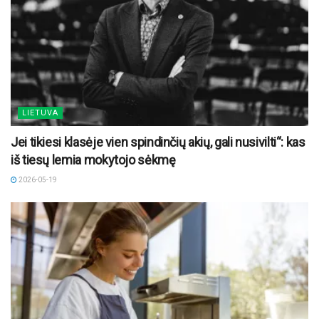
LIETUVA
Jei tikiesi klasėje vien spindinčių akių, gali nusivilti“: kas
iš tiesų lemia mokytojo sėkmę
2026-05-19