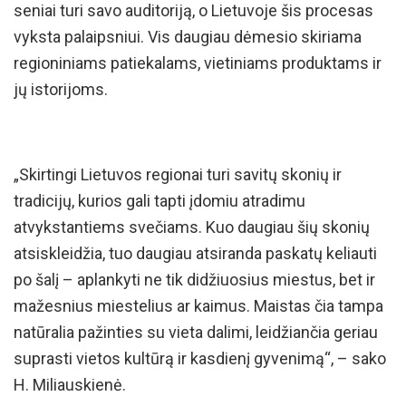
seniai turi savo auditoriją, o Lietuvoje šis procesas
vyksta palaipsniui. Vis daugiau dėmesio skiriama
regioniniams patiekalams, vietiniams produktams ir
jų istorijoms.
„Skirtingi Lietuvos regionai turi savitų skonių ir
tradicijų, kurios gali tapti įdomiu atradimu
atvykstantiems svečiams. Kuo daugiau šių skonių
atsiskleidžia, tuo daugiau atsiranda paskatų keliauti
po šalį – aplankyti ne tik didžiuosius miestus, bet ir
mažesnius miestelius ar kaimus. Maistas čia tampa
natūralia pažinties su vieta dalimi, leidžiančia geriau
suprasti vietos kultūrą ir kasdienį gyvenimą“, – sako
H. Miliauskienė.