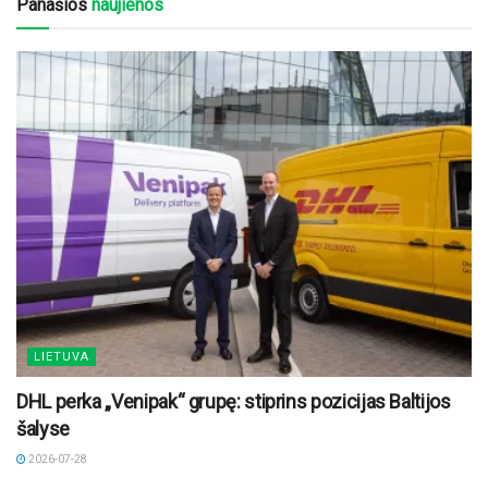
Panašios
naujienos
LIETUVA
DHL perka „Venipak“ grupę: stiprins pozicijas Baltijos
šalyse
2026-07-28