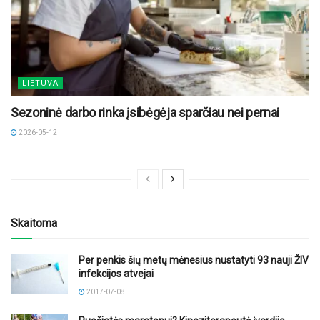
LIETUVA
Sezoninė darbo rinka įsibėgėja sparčiau nei pernai
2026-05-12
Skaitoma
Per penkis šių metų mėnesius nustatyti 93 nauji ŽIV
infekcijos atvejai
2017-07-08