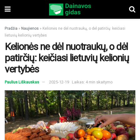
Pradžia
»
Naujienos
»
Kelionės ne dėl nuotraukų, o dėl patirčių: keičiasi
lietuvių kelionių vertybės
Kelionės ne dėl nuotraukų, o dėl
patirčių: keičiasi lietuvių kelionių
vertybės
Paulius Liškauskas
2025-12-19
Laikas: 4 min skaitymo