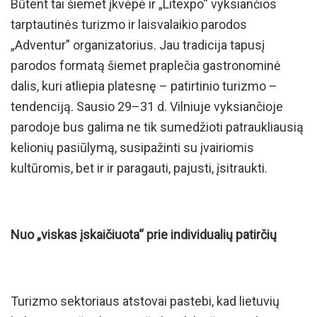
Būtent tai šiemet įkvėpė ir „Litexpo“ vyksiančios
tarptautinės turizmo ir laisvalaikio parodos
„Adventur” organizatorius. Jau tradicija tapusį
parodos formatą šiemet praplečia gastronominė
dalis, kuri atliepia platesnę – patirtinio turizmo –
tendenciją. Sausio 29–31 d. Vilniuje vyksiančioje
parodoje bus galima ne tik sumedžioti patraukliausią
kelionių pasiūlymą, susipažinti su įvairiomis
kultūromis, bet ir ir paragauti, pajusti, įsitraukti.
Nuo „viskas įskaičiuota“ prie individualių patirčių
Turizmo sektoriaus atstovai pastebi, kad lietuvių