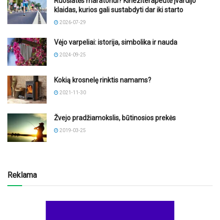
Ruošiatės maratonui? Kineziterapeutė įvardijo
klaidas, kurios gali sustabdyti dar iki starto
2026-07-29
Vėjo varpeliai: istorija, simbolika ir nauda
2024-09-25
Kokią krosnelę rinktis namams?
2021-11-30
Žvejo pradžiamokslis, būtinosios prekės
2019-03-25
Reklama