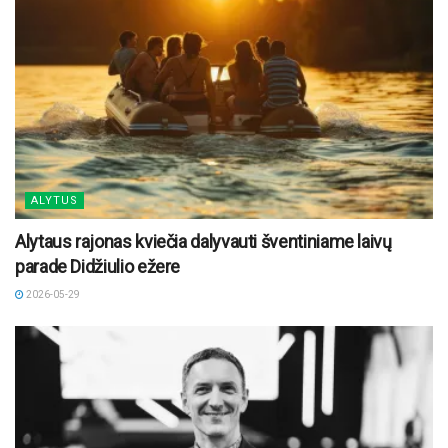
ALYTUS
Alytaus rajonas kviečia dalyvauti šventiniame laivų
parade Didžiulio ežere
2026-05-29