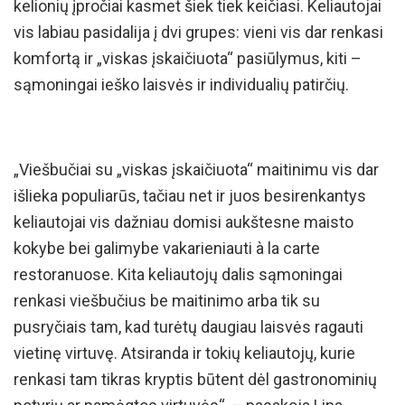
kelionių įpročiai kasmet šiek tiek keičiasi. Keliautojai
vis labiau pasidalija į dvi grupes: vieni vis dar renkasi
komfortą ir „viskas įskaičiuota“ pasiūlymus, kiti –
sąmoningai ieško laisvės ir individualių patirčių.
„Viešbučiai su „viskas įskaičiuota“ maitinimu vis dar
išlieka populiarūs, tačiau net ir juos besirenkantys
keliautojai vis dažniau domisi aukštesne maisto
kokybe bei galimybe vakarieniauti à la carte
restoranuose. Kita keliautojų dalis sąmoningai
renkasi viešbučius be maitinimo arba tik su
pusryčiais tam, kad turėtų daugiau laisvės ragauti
vietinę virtuvę. Atsiranda ir tokių keliautojų, kurie
renkasi tam tikras kryptis būtent dėl gastronominių