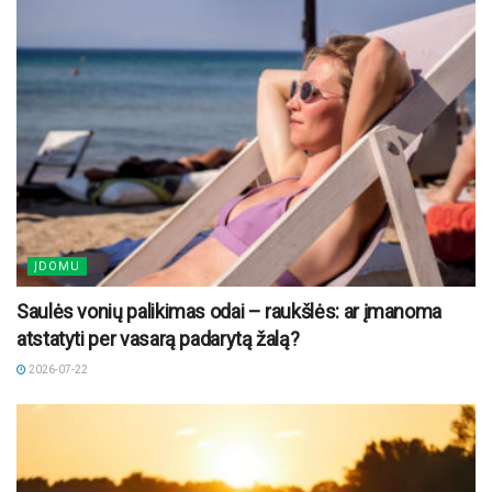
ĮDOMU
Saulės vonių palikimas odai – raukšlės: ar įmanoma
atstatyti per vasarą padarytą žalą?
2026-07-22