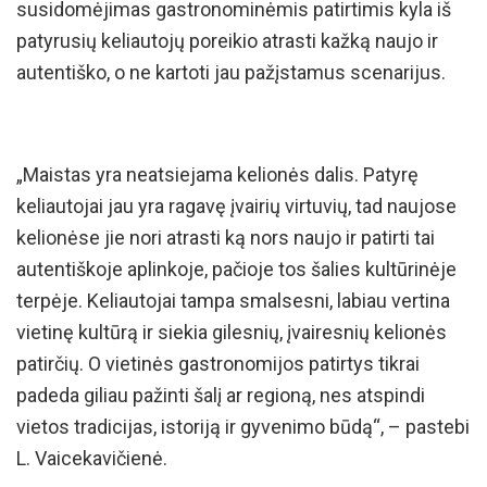
susidomėjimas gastronominėmis patirtimis kyla iš
patyrusių keliautojų poreikio atrasti kažką naujo ir
autentiško, o ne kartoti jau pažįstamus scenarijus.
„Maistas yra neatsiejama kelionės dalis. Patyrę
keliautojai jau yra ragavę įvairių virtuvių, tad naujose
kelionėse jie nori atrasti ką nors naujo ir patirti tai
autentiškoje aplinkoje, pačioje tos šalies kultūrinėje
terpėje. Keliautojai tampa smalsesni, labiau vertina
vietinę kultūrą ir siekia gilesnių, įvairesnių kelionės
patirčių. O vietinės gastronomijos patirtys tikrai
padeda giliau pažinti šalį ar regioną, nes atspindi
vietos tradicijas, istoriją ir gyvenimo būdą“, – pastebi
L. Vaicekavičienė.