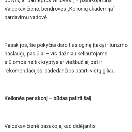
potyrių ar pamėgtos virtuvės“, – pasakoja Lina
Vaicekavičienė, bendrovės „Kelionių akademija“
pardavimų vadovė.
Pasak jos, šie pokyčiai daro tiesioginę įtaką ir turizmo
paslaugų pasiūlai – vis dažniau keliautojams
siūlomos ne tik kryptys ar viešbučiai, bet ir
rekomendacijos, padedančios patirti vietą giliau.
Kelionės per skonį – būdas patirti šalį
Vaicekavičienė pasakoja, kad didėjantis