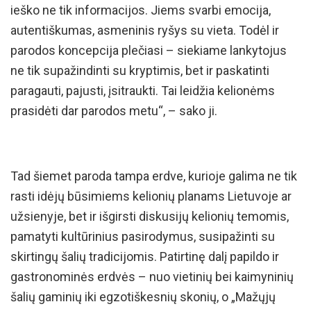
ieško ne tik informacijos. Jiems svarbi emocija,
autentiškumas, asmeninis ryšys su vieta. Todėl ir
parodos koncepcija plečiasi – siekiame lankytojus
ne tik supažindinti su kryptimis, bet ir paskatinti
paragauti, pajusti, įsitraukti. Tai leidžia kelionėms
prasidėti dar parodos metu“, – sako ji.
Tad šiemet paroda tampa erdve, kurioje galima ne tik
rasti idėjų būsimiems kelionių planams Lietuvoje ar
užsienyje, bet ir išgirsti diskusijų kelionių temomis,
pamatyti kultūrinius pasirodymus, susipažinti su
skirtingų šalių tradicijomis. Patirtinę dalį papildo ir
gastronominės erdvės – nuo vietinių bei kaimyninių
šalių gaminių iki egzotiškesnių skonių, o „Mažųjų