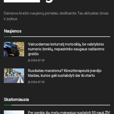
Dainavos krašto naujienų portalas, skelbiantis Tau aktualias žinias
ir įvykius.
Naujienos
Vairuodamas keturratį motociklą, be valstybinio
numerio ženklų, nepasirinko saugaus važiavimo
greičio
2026-07-29
Ruošiatės maratonui? Kineziterapeutė įvardijo
klaidas, kurios gali sustabdyti dar iki starto
2026-07-29
Skaitomiausia
Per penkis šių metų mėnesius nustatyti 93 nauji ŽIV