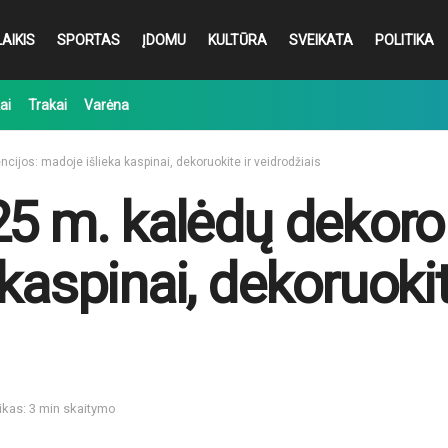
AIKIS
SPORTAS
ĮDOMU
KULTŪRA
SVEIKATA
POLITIKA
ai
Trakai
Varėna
cijos: madoje išlieka kaspinai, dekoruokite ir veidrodžiais
25 m. kalėdų dekoro
kaspinai, dekoruokit
ikas: 3 min skaitymo