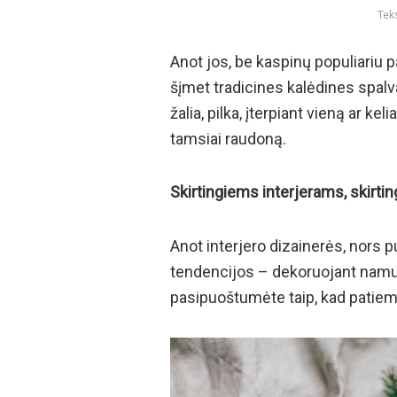
Teks
Anot jos, be kaspinų populiariu 
šįmet tradicines kalėdines spalvas
žalia, pilka, įterpiant vieną ar ke
tamsiai raudoną.
Skirtingiems interjerams, skirti
Anot interjero dizainerės, nors 
tendencijos – dekoruojant namus 
pasipuoštumėte taip, kad patiem