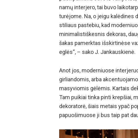
namų interjero, tai buvo laikotar
turėjome. Na, o jeigu kalėdines d
stiliaus pastebiu, kad moderniuos
minimalistiškesnis dekoras, dau
šakas pamerktas išskirtinėse vaz
eglės“, – sako J. Jankauskienė.
Anot jos, moderniuose interjeru
girliandomis, arba akcentuojamo
masyviomis gėlėmis. Kartais dek
Tam puikiai tinka pinti krepšiai, m
dekoratorė, šiais metais ypač po
papuošimuose ji bus taip pat da