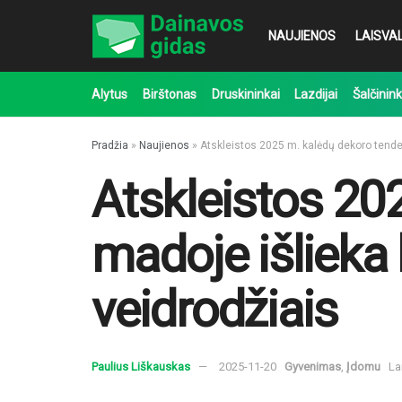
NAUJIENOS
LAISVAL
Alytus
Birštonas
Druskininkai
Lazdijai
Šalčinink
Pradžia
»
Naujienos
»
Atskleistos 2025 m. kalėdų dekoro tenden
Atskleistos 20
madoje išlieka 
veidrodžiais
Paulius Liškauskas
2025-11-20
Gyvenimas
,
Įdomu
La