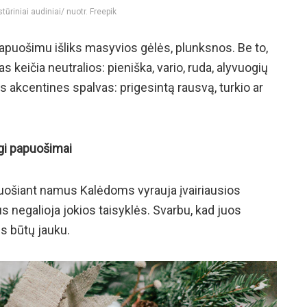
tūriniai audiniai/ nuotr. Freepik
papuošimu išliks masyvios gėlės, plunksnos. Be to,
 keičia neutralios: pieniška, vario, ruda, alyvuogių
lias akcentines spalvas: prigesintą rausvą, turkio ar
ngi papuošimai
puošiant namus Kalėdoms vyrauja įvairiausios
negalioja jokios taisyklės. Svarbu, kad juos
s būtų jauku.