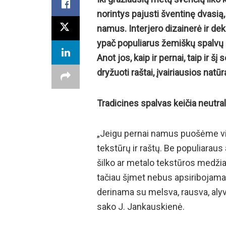
norintys pajusti šventinę dvasią,
namus. Interjero dizainerė ir de
ypač populiarus žemiškų spalvų d
Anot jos, kaip ir pernai, taip ir š
dryžuoti raštai, įvairiausios natū
Tradicines spalvas keičia neutra
„Jeigu pernai namus puošėme vie
tekstūrų ir raštų. Be populiara
šilko ar metalo tekstūros medžia
tačiau šįmet nebus apsiribojama 
derinama su melsva, rausva, alyv
sako J. Jankauskienė.