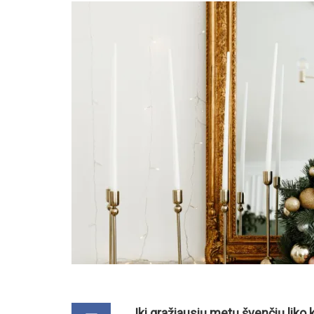
Iki gražiausių metų švenčių liko