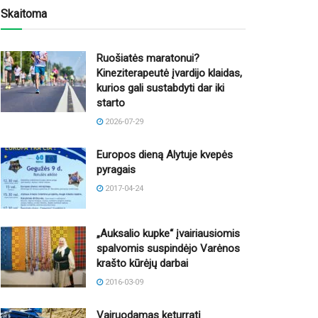
Skaitoma
Ruošiatės maratonui?
Kineziterapeutė įvardijo klaidas,
kurios gali sustabdyti dar iki
starto
2026-07-29
Europos dieną Alytuje kvepės
pyragais
2017-04-24
„Auksalio kupke“ įvairiausiomis
spalvomis suspindėjo Varėnos
krašto kūrėjų darbai
2016-03-09
Vairuodamas keturratį