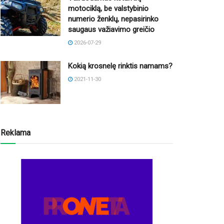
motociklą, be valstybinio
numerio ženklų, nepasirinko
saugaus važiavimo greičio
2026-07-29
Kokią krosnelę rinktis namams?
2021-11-30
Reklama