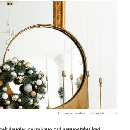
Puošimas veidrodžiais / nuotr. Freepik
 kiek daugiau nei mėnuo, tad nenuostabu, kad