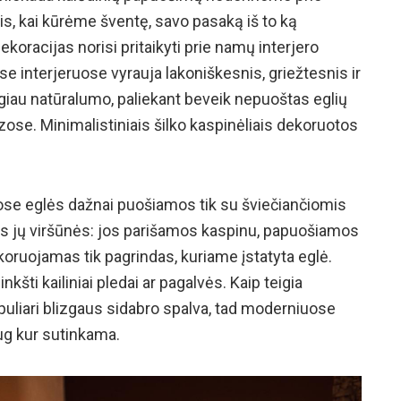
pis, kai kūrėme šventę, savo pasaką iš to ką
ekoracijas norisi pritaikyti prie namų interjero
e interjeruose vyrauja lakoniškesnis, griežtesnis ir
giau natūralumo, paliekant beveik nepuoštas eglių
ose. Minimalistiniais šilko kaspinėliais dekoruotos
ose eglės dažnai puošiamos tik su šviečiančiomis
s jų viršūnės: jos parišamos kaspinu, papuošiamos
oruojamas tik pagrindas, kuriame įstatyta eglė.
inkšti kailiniai pledai ar pagalvės. Kaip teigia
puliari blizgaus sidabro spalva, tad moderniuose
ug kur sutinkama.