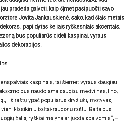
 jau pradeda galvoti, kaip šįmet pasipuošti savo
koratorė Jovita Jankauskienė, sako, kad šiais metais
ekoras, papildytas keliais ryškesniais akcentais.
į sezoną bus populiarūs dideli kaspinai, vyraus
ralios dekoracijos.
lios
nspalviais kaspinais, tai šiemet vyraus daugiau
us aksomo bus naudojama daugiau medvilnės, lino,
gų. Iš raštų ypač populiarus dryžiukų motyvas,
vien klasikiniu baltai-raudonu raštu. Balta bus
uogių žalia, ryškiai mėlyna ar juoda spalvomis“, –