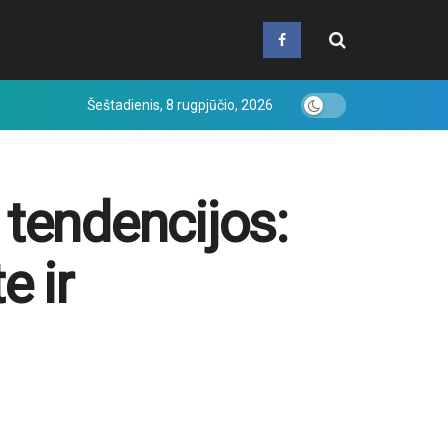
Šeštadienis, 8 rugpjūčio, 2026
 tendencijos:
e ir