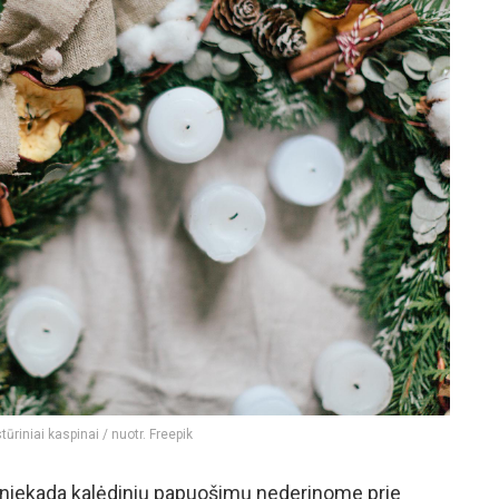
tūriniai kaspinai / nuotr. Freepik
 niekada kalėdinių papuošimų nederinome prie