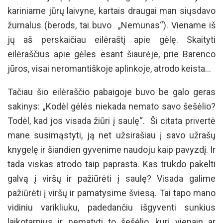
kariniame jūrų laivyne, kartais draugai man siųsdavo
žurnalus (berods, tai buvo „Nemunas“). Viename iš
jų aš perskaičiau eilėraštį apie gėlę. Skaityti
eilėraščius apie gėles esant šiaurėje, prie Barenco
jūros, visai neromantiškoje aplinkoje, atrodo keista…
Tačiau šio eilėraščio pabaigoje buvo be galo geras
sakinys: „Kodėl gėlės niekada nemato savo šešėlio?
Todėl, kad jos visada žiūri į saulę“. Ši citata privertė
mane susimąstyti, ją net užsirašiau į savo užrašų
knygelę ir šiandien gyvenime naudoju kaip pavyzdį. Ir
tada viskas atrodo taip paprasta. Kas trukdo pakelti
galvą į viršų ir pažiūrėti į saulę? Visada galime
pažiūrėti į viršų ir pamatysime šviesą. Tai tapo mano
vidiniu varikliuku, padedančiu išgyventi sunkius
laikotarpius ir nematyti to šešėlio, kurį vienaip ar