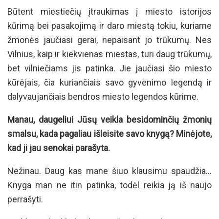
Būtent miestiečių įtraukimas į miesto istorijos
kūrimą bei pasakojimą ir daro miestą tokiu, kuriame
žmonės jaučiasi gerai, nepaisant jo trūkumų. Nes
Vilnius, kaip ir kiekvienas miestas, turi daug trūkumų,
bet vilniečiams jis patinka. Jie jaučiasi šio miesto
kūrėjais, čia kuriančiais savo gyvenimo legendą ir
dalyvaujančiais bendros miesto legendos kūrime.
Manau, daugeliui Jūsų veikla besidominčių žmonių
smalsu, kada pagaliau išleisite savo knygą? Minėjote,
kad ji jau senokai parašyta.
Nežinau. Daug kas mane šiuo klausimu spaudžia…
Knyga man ne itin patinka, todėl reikia ją iš naujo
perrašyti.