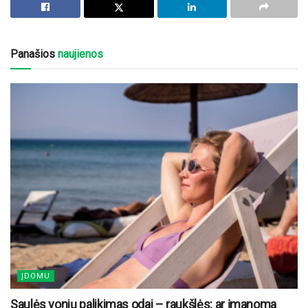
Panašios
naujienos
ĮDOMU
Saulės vonių palikimas odai – raukšlės: ar įmanoma