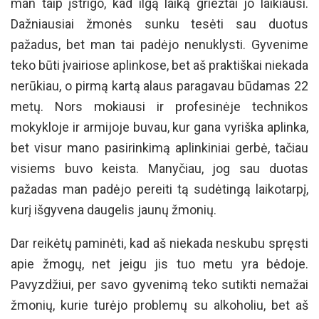
man taip įstrigo, kad ilgą laiką griežtai jo laikiausi.
Dažniausiai žmonės sunku tesėti sau duotus
pažadus, bet man tai padėjo nenuklysti. Gyvenime
teko būti įvairiose aplinkose, bet aš praktiškai niekada
nerūkiau, o pirmą kartą alaus paragavau būdamas 22
metų. Nors mokiausi ir profesinėje technikos
mokykloje ir armijoje buvau, kur gana vyriška aplinka,
bet visur mano pasirinkimą aplinkiniai gerbė, tačiau
visiems buvo keista. Manyčiau, jog sau duotas
pažadas man padėjo pereiti tą sudėtingą laikotarpį,
kurį išgyvena daugelis jaunų žmonių.
Dar reikėtų paminėti, kad aš niekada neskubu spręsti
apie žmogų, net jeigu jis tuo metu yra bėdoje.
Pavyzdžiui, per savo gyvenimą teko sutikti nemažai
žmonių, kurie turėjo problemų su alkoholiu, bet aš