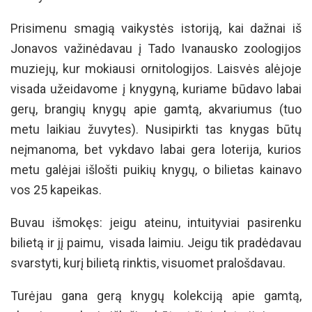
Prisimenu smagią vaikystės istoriją, kai dažnai iš
Jonavos važinėdavau į Tado Ivanausko zoologijos
muziejų, kur mokiausi ornitologijos. Laisvės alėjoje
visada užeidavome į knygyną, kuriame būdavo labai
gerų, brangių knygų apie gamtą, akvariumus (tuo
metu laikiau žuvytes). Nusipirkti tas knygas būtų
neįmanoma, bet vykdavo labai gera loterija, kurios
metu galėjai išlošti puikių knygų, o bilietas kainavo
vos 25 kapeikas.
Buvau išmokęs: jeigu ateinu, intuityviai pasirenku
bilietą ir jį paimu, visada laimiu. Jeigu tik pradėdavau
svarstyti, kurį bilietą rinktis, visuomet pralošdavau.
Turėjau gana gerą knygų kolekciją apie gamtą,