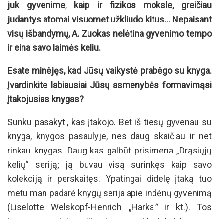
juk gyvenime, kaip ir fizikos moksle, greičiau
judantys atomai visuomet užkliudo kitus… Nepaisant
visų išbandymų, A. Zuokas nelėtina gyvenimo tempo
ir eina savo laimės keliu.
Esate minėjęs, kad Jūsų vaikystė prabėgo su knyga.
Įvardinkite labiausiai Jūsų asmenybės formavimąsi
įtakojusias knygas?
Sunku pasakyti, kas įtakojo. Bet iš tiesų gyvenau su
knyga, knygos pasaulyje, nes daug skaičiau ir net
rinkau knygas. Daug kas galbūt prisimena „Drąsiųjų
kelių“ seriją; ją buvau visą surinkęs kaip savo
kolekciją ir perskaitęs. Ypatingai didelę įtaką tuo
metu man padarė knygų serija apie indėnų gyvenimą
(Liselotte Welskopf-Henrich „Harka
“
ir kt.). Tos