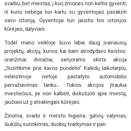
svarbu, bet miestas, į kurį žmonės nori keltis gyventi,
iš kurio nebėga turi kartu su gyventojais pasakoti
savo istoriją. Gyventojai turi jaustis tos istorijos
kūrėjais, dalyviais.
Todėl mano veikloje buvo labai daug įvairiausių
projektų, akcijų, kurios kai kam atrodydavo keistos:
oranžiniai dviračiai, senjorams skirta akcija
„Susitikime prie kavos puodelio“ Kalėdų laikotarpiu,
neleistinoje vietoje pastatyto automobilio
pervažiavimas tanku… Tokios akcijos įtraukia
miestiečius, jie nori kalbėti, diskutuoti apie miestą,
jaučiasi už jį atsakingais kūrėjais.
Žinoma, svarbi ir miesto higiena: gatvių valymas,
šiukšlių surinkimas, duobių tvarkymas ir pan.