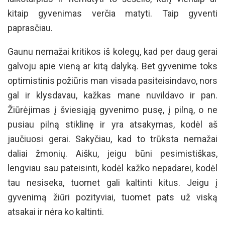
kitaip gyvenimas verčia matyti. Taip gyventi
paprasčiau.
Gaunu nemažai kritikos iš kolegų, kad per daug gerai
galvoju apie vieną ar kitą dalyką. Bet gyvenime toks
optimistinis požiūris man visada pasiteisindavo, nors
gal ir klysdavau, kažkas mane nuvildavo ir pan.
Žiūrėjimas į šviesiąją gyvenimo pusę, į pilną, o ne
pusiau pilną stiklinę ir yra atsakymas, kodėl aš
jaučiuosi gerai. Sakyčiau, kad to trūksta nemažai
daliai žmonių. Aišku, jeigu būni pesimistiškas,
lengviau sau pateisinti, kodėl kažko nepadarei, kodėl
tau nesiseka, tuomet gali kaltinti kitus. Jeigu į
gyvenimą žiūri pozityviai, tuomet pats už viską
atsakai ir nėra ko kaltinti.