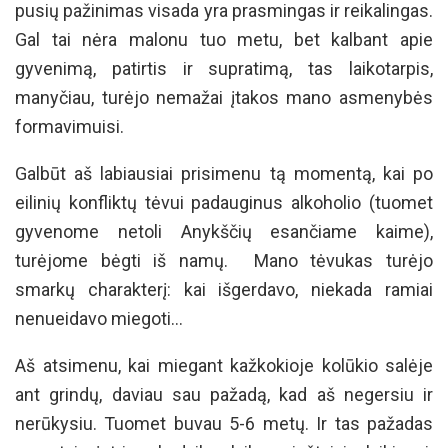
pusių pažinimas visada yra prasmingas ir reikalingas.
Gal tai nėra malonu tuo metu, bet kalbant apie
gyvenimą, patirtis ir supratimą, tas laikotarpis,
manyčiau, turėjo nemažai įtakos mano asmenybės
formavimuisi.
Galbūt aš labiausiai prisimenu tą momentą, kai po
eilinių konfliktų tėvui padauginus alkoholio (tuomet
gyvenome netoli Anykščių esančiame kaime),
turėjome bėgti iš namų. Mano tėvukas turėjo
smarkų charakterį: kai išgerdavo, niekada ramiai
nenueidavo miegoti…
Aš atsimenu, kai miegant kažkokioje kolūkio salėje
ant grindų, daviau sau pažadą, kad aš negersiu ir
nerūkysiu. Tuomet buvau 5-6 metų. Ir tas pažadas