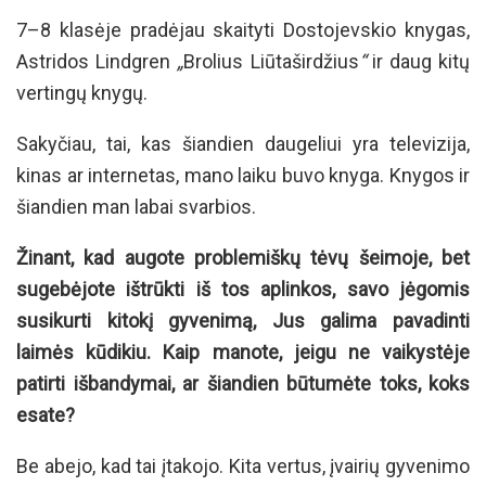
7–8 klasėje pradėjau skaityti Dostojevskio knygas,
Astridos Lindgren
„
Brolius Liūtaširdžius
“
ir daug kitų
vertingų knygų.
Sakyčiau, tai, kas šiandien daugeliui yra televizija,
kinas ar internetas, mano laiku buvo knyga. Knygos ir
šiandien man labai svarbios.
Žinant, kad augote problemiškų tėvų šeimoje, bet
sugebėjote ištrūkti iš tos aplinkos, savo jėgomis
susikurti kitokį gyvenimą, Jus galima pavadinti
laimės kūdikiu. Kaip manote, jeigu ne vaikystėje
patirti išbandymai, ar šiandien būtumėte toks, koks
esate?
Be abejo, kad tai įtakojo. Kita vertus, įvairių gyvenimo