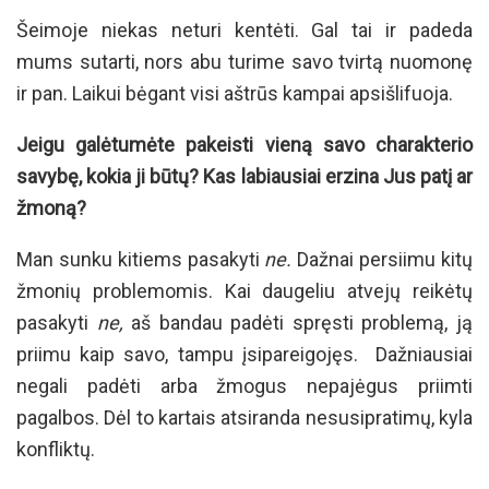
Šeimoje niekas neturi kentėti. Gal tai ir padeda
mums sutarti, nors abu turime savo tvirtą nuomonę
ir pan. Laikui bėgant visi aštrūs kampai apsišlifuoja.
Jeigu galėtumėte pakeisti vieną savo charakterio
savybę, kokia ji būtų? Kas labiausiai erzina Jus patį ar
žmoną?
Man sunku kitiems pasakyti
ne.
Dažnai persiimu kitų
žmonių problemomis. Kai daugeliu atvejų reikėtų
pasakyti
ne,
aš bandau padėti spręsti problemą, ją
priimu kaip savo, tampu įsipareigojęs. Dažniausiai
negali padėti arba žmogus nepajėgus priimti
pagalbos. Dėl to kartais atsiranda nesusipratimų, kyla
konfliktų.