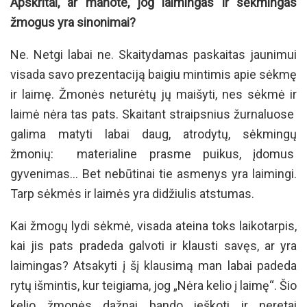
Apskritai, ar manote, jog laimingas ir sėkmingas
žmogus yra sinonimai?
Ne. Netgi labai ne. Skaitydamas paskaitas jaunimui
visada savo prezentaciją baigiu mintimis apie sėkmę
ir laimę. Žmonės neturėtų jų maišyti, nes sėkmė ir
laimė nėra tas pats. Skaitant straipsnius žurnaluose
galima matyti labai daug, atrodytų, sėkmingų
žmonių: materialine prasme puikus, įdomus
gyvenimas… Bet nebūtinai tie asmenys yra laimingi.
Tarp sėkmės ir laimės yra didžiulis atstumas.
Kai žmogų lydi sėkmė, visada ateina toks laikotarpis,
kai jis pats pradeda galvoti ir klausti savęs, ar yra
laimingas? Atsakyti į šį klausimą man labai padeda
rytų išmintis, kur teigiama, jog „Nėra kelio į laimę“. Šio
kelio žmonės dažnai bando ieškoti ir neretai