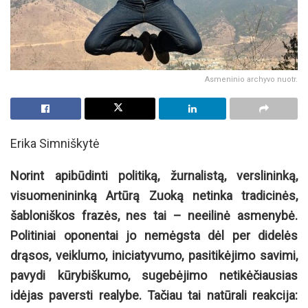
Asmeninio archyvo nuotr.
Erika Simniškytė
Norint apibūdinti politiką, žurnalistą, verslininką,
visuomenininką Artūrą Zuoką netinka tradicinės,
šabloniškos frazės, nes tai – neeilinė asmenybė.
Politiniai oponentai jo nemėgsta dėl per didelės
drąsos, veiklumo, iniciatyvumo, pasitikėjimo savimi,
pavydi kūrybiškumo, sugebėjimo netikėčiausias
idėjas paversti realybe. Tačiau tai natūrali reakcija: