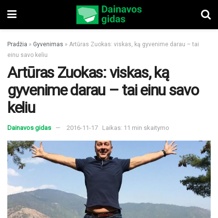
Pradžia
»
Gyvenimas
»
Artūras Zuokas: viskas, ką gyvenime darau – tai
einu savo keliu
Artūras Zuokas: viskas, ką
gyvenime darau – tai einu savo
keliu
Dainavos gidas
2016-11-17
Laikas: 11 min skaitymo