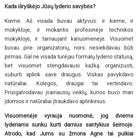
Kada išryškėjo Jūsų lyderio savybės?
Kieme. Aš visada buvau aktyvus: ir kieme, ir
mokykloje, ir mokantis profesinėje technikos
mokykloje, ir tarnaujant kariuomenėje. Visuomet
buvau prie organizatorių, nors nesiekdavau būti
pirmas. Gal ne visada turėjau formalų lyderio statusą,
bet visuomet stengdavausi kažką organizuoti,
suburti aplink save draugus. Viskas pavykdavo
natūraliai. Kolegos, draugai tai vertindavo.
Prisigalvodavau įvairiausių veiklų, kurios buvo man
įdomios ir natūraliai įtraukdavo aplinkinius.
Visuomenėje vyrauja nuomonė, jog dviems
lyderiams sunku kurti darnius santykius šeimoje.
Atrodo, kad Jums su žmona Agne tai puikiai