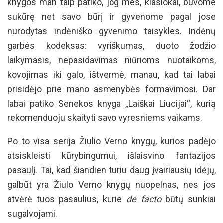
knygos man taip patiko, jog mes, klasiokai, buvome
sukūrę net savo būrį ir gyvenome pagal jose
nurodytas indėniško gyvenimo taisykles. Indėnų
garbės kodeksas: vyriškumas, duoto žodžio
laikymasis, nepasidavimas niūrioms nuotaikoms,
kovojimas iki galo, ištvermė, manau, kad tai labai
prisidėjo prie mano asmenybės formavimosi. Dar
labai patiko Senekos knyga „Laiškai Liucijai“, kurią
rekomenduoju skaityti savo vyresniems vaikams.
Po to visa serija Žiulio Verno knygų, kurios padėjo
atsiskleisti kūrybingumui, išlaisvino fantazijos
pasaulį. Tai, kad šiandien turiu daug įvairiausių idėjų,
galbūt yra Žiulo Verno knygų nuopelnas, nes jos
atvėrė tuos pasaulius, kurie
de facto
būtų sunkiai
sugalvojami.