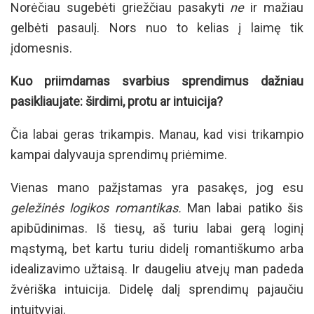
Norėčiau sugebėti griežčiau pasakyti
ne
ir mažiau
gelbėti pasaulį. Nors nuo to kelias į laimę tik
įdomesnis.
Kuo priimdamas svarbius sprendimus dažniau
pasikliaujate: širdimi, protu ar intuicija?
Čia labai geras trikampis. Manau, kad visi trikampio
kampai dalyvauja sprendimų priėmime.
Vienas mano pažįstamas yra pasakęs, jog esu
geležinės logikos romantikas.
Man labai patiko šis
apibūdinimas. Iš tiesų, aš turiu labai gerą loginį
mąstymą, bet kartu turiu didelį romantiškumo arba
idealizavimo užtaisą. Ir daugeliu atvejų man padeda
žvėriška intuicija. Didelę dalį sprendimų pajaučiu
intuityviai.