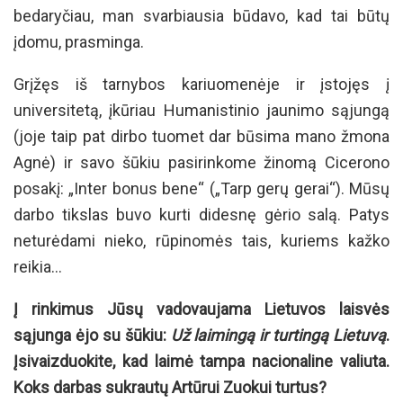
bedaryčiau, man svarbiausia būdavo, kad tai būtų
įdomu, prasminga.
Grįžęs iš tarnybos kariuomenėje ir įstojęs į
universitetą, įkūriau Humanistinio jaunimo sąjungą
(joje taip pat dirbo tuomet dar būsima mano žmona
Agnė) ir savo šūkiu pasirinkome žinomą Cicerono
posakį: „Inter bonus bene“ („Tarp gerų gerai“). Mūsų
darbo tikslas buvo kurti didesnę gėrio salą. Patys
neturėdami nieko, rūpinomės tais, kuriems kažko
reikia…
Į rinkimus Jūsų vadovaujama Lietuvos laisvės
sąjunga ėjo su šūkiu:
Už laimingą ir turtingą Lietuvą
.
Įsivaizduokite, kad laimė tampa nacionaline valiuta.
Koks darbas sukrautų Artūrui Zuokui turtus?