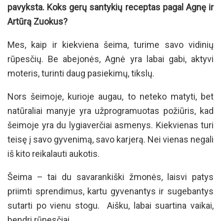
pavyksta. Koks gerų santykių receptas pagal Agnę ir
Artūrą Zuokus?
Mes, kaip ir kiekviena šeima, turime savo vidinių
rūpesčių. Be abejonės, Agnė yra labai gabi, aktyvi
moteris, turinti daug pasiekimų, tikslų.
Nors šeimoje, kurioje augau, to neteko matyti, bet
natūraliai manyje yra užprogramuotas požiūris, kad
šeimoje yra du lygiaverčiai asmenys. Kiekvienas turi
teisę į savo gyvenimą, savo karjerą. Nei vienas negali
iš kito reikalauti aukotis.
Šeima – tai du savarankiški žmonės, laisvi patys
priimti sprendimus, kartu gyvenantys ir sugebantys
sutarti po vienu stogu. Aišku, labai suartina vaikai,
bendri rūpesčiai.