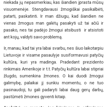
niekada jų nepasmerkiau, kas šiandien įprasta mūsų
visuomenėje. Stengdavausi žmogiškai pasikalbėti,
patarti, paskatinti. Ir man džiugu, kad šiandien ne
vienas žmogus man galėtų pasakyti už tai ačiū ir
pasako, nes tai padėjo žmogui atsibusti ir atsistoti
ant kojų, valdyti savo problemą.
Ir, manau, kad tai yra labai svarbu, nes šiuo laikotarpiu
Lietuvoje ir visame pasaulyje susiformavusi patyčių
kultūra, kuri yra madinga. Pradedant prezidento
rinkimais Amerikoje ir t.t. Patyčių kultūra labai stipriai
žlugdo, sumenkina žmones. O kai duodi žmogui
galimybę, palaikai jį sunkiu momentu, o ne tuo
pasinaudoji, tu gali padaryti labai daug gerų darbų,
pastūmėti žmones gyventi kitaip.