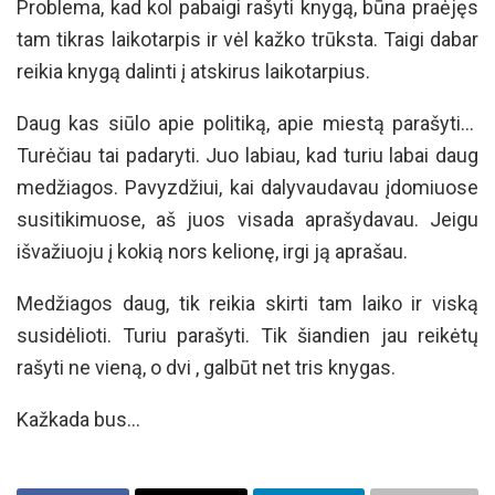
Problema, kad kol pabaigi rašyti knygą, būna praėjęs
tam tikras laikotarpis ir vėl kažko trūksta. Taigi dabar
reikia knygą dalinti į atskirus laikotarpius.
Daug kas siūlo apie politiką, apie miestą parašyti…
Turėčiau tai padaryti. Juo labiau, kad turiu labai daug
medžiagos. Pavyzdžiui, kai dalyvaudavau įdomiuose
susitikimuose, aš juos visada aprašydavau. Jeigu
išvažiuoju į kokią nors kelionę, irgi ją aprašau.
Medžiagos daug, tik reikia skirti tam laiko ir viską
susidėlioti. Turiu parašyti. Tik šiandien jau reikėtų
rašyti ne vieną, o dvi , galbūt net tris knygas.
Kažkada bus…