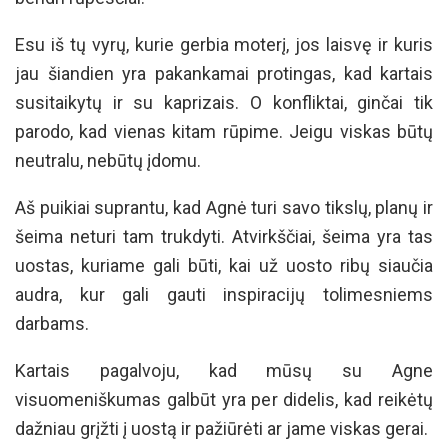
Esu iš tų vyrų, kurie gerbia moterį, jos laisvę ir kuris
jau šiandien yra pakankamai protingas, kad kartais
susitaikytų ir su kaprizais. O konfliktai, ginčai tik
parodo, kad vienas kitam rūpime. Jeigu viskas būtų
neutralu, nebūtų įdomu.
Aš puikiai suprantu, kad Agnė turi savo tikslų, planų ir
šeima neturi tam trukdyti. Atvirkščiai, šeima yra tas
uostas, kuriame gali būti, kai už uosto ribų siaučia
audra, kur gali gauti inspiracijų tolimesniems
darbams.
Kartais pagalvoju, kad mūsų su Agne
visuomeniškumas galbūt yra per didelis, kad reikėtų
dažniau grįžti į uostą ir pažiūrėti ar jame viskas gerai.