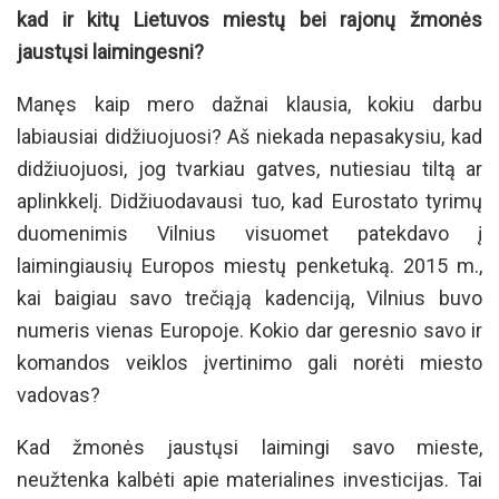
kad ir kitų Lietuvos miestų bei rajonų žmonės
jaustųsi laimingesni?
Manęs kaip mero dažnai klausia, kokiu darbu
labiausiai didžiuojuosi? Aš niekada nepasakysiu, kad
didžiuojuosi, jog tvarkiau gatves, nutiesiau tiltą ar
aplinkkelį. Didžiuodavausi tuo, kad Eurostato tyrimų
duomenimis Vilnius visuomet patekdavo į
laimingiausių Europos miestų penketuką. 2015 m.,
kai baigiau savo trečiąją kadenciją, Vilnius buvo
numeris vienas Europoje. Kokio dar geresnio savo ir
komandos veiklos įvertinimo gali norėti miesto
vadovas?
Kad žmonės jaustųsi laimingi savo mieste,
neužtenka kalbėti apie materialines investicijas. Tai