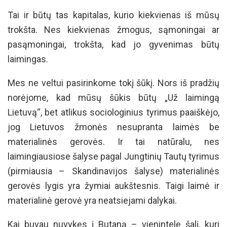
Tai ir būtų tas kapitalas, kurio kiekvienas iš mūsų
trokšta. Nes kiekvienas žmogus, sąmoningai ar
pasąmoningai, trokšta, kad jo gyvenimas būtų
laimingas.
Mes ne veltui pasirinkome tokį šūkį. Nors iš pradžių
norėjome, kad mūsų šūkis būtų „Už laimingą
Lietuvą“, bet atlikus sociologinius tyrimus paaiškėjo,
jog Lietuvos žmonės nesupranta laimės be
materialinės gerovės. Ir tai natūralu, nes
laimingiausiose šalyse pagal Jungtinių Tautų tyrimus
(pirmiausia – Skandinavijos šalyse) materialinės
gerovės lygis yra žymiai aukštesnis. Taigi laimė ir
materialinė gerovė yra neatsiejami dalykai.
Kai buvau nuvykęs į Butaną – vienintelę šalį, kuri