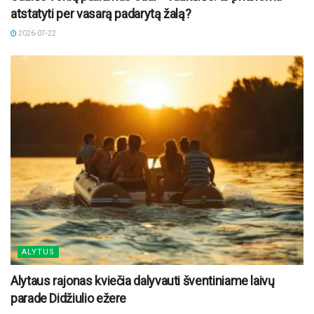
atstatyti per vasarą padarytą žalą?
2026-07-22
ALYTUS
Alytaus rajonas kviečia dalyvauti šventiniame laivų
parade Didžiulio ežere