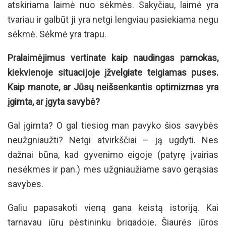
atskiriama laimė nuo sėkmės. Sakyčiau, laimė yra
tvariau ir galbūt ji yra netgi lengviau pasiekiama negu
sėkmė. Sėkmė yra trapu.
Pralaimėjimus vertinate kaip naudingas pamokas,
kiekvienoje situacijoje įžvelgiate teigiamas puses.
Kaip manote, ar Jūsų neišsenkantis optimizmas yra
įgimta, ar įgyta savybė?
Gal įgimta? O gal tiesiog man pavyko šios savybės
neužgniaužti? Netgi atvirkščiai – ją ugdyti. Nes
dažnai būna, kad gyvenimo eigoje (patyrę įvairias
nesėkmes ir pan.) mes užgniaužiame savo gerąsias
savybes.
Galiu papasakoti vieną gana keistą istoriją. Kai
tarnavau jūrų pėstininkų brigadoje, Šiaurės jūros