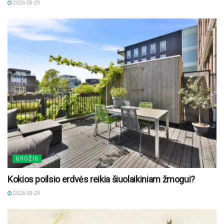
2026-05-29
GROŽIS
Kokios poilsio erdvės reikia šiuolaikiniam žmogui?
2026-05-29