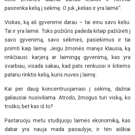
pasirenka kelią į sėkmę. O juk „kelias ir yra laimė“.
Viskas, ką aš gyvenime darau – tai einu savo keliu.
Tai ir yra laimė. Toks požiūris padeda kitaip pažiūrėti į
savo gyvenimą, savo sėkmes, pasiekimus ir tai
priimti kaip laimę. Jeigu žmonės manęs klausia, ką
rinkčiausi: karjerą ar laimingą gyvenimą, kas yra
svarbiau, visada sakau, kad pats renkuosi ir kitiems
patariu rinktis kelią, kuris nuves į laimę.
Kai per daug koncentruojamasi į sėkmę, dažnai
galiausiai nusiviliama. Atrodo, žmogus turi viską, ko
troško, bet kas iš to?
Pastaruoju metu studijuoju laimės ekonomiką, kas
dabar yra nauja mada pasaulyje, ir ten aiškiai