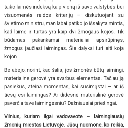
taiko laimės indeksą kaip vieną iš savo valstybės bei
visuomenės raidos kriterijų – diskutuojant su
švietimo ministru, man labai patiko jo išsakyta mintis,
kad laimė ir turtas yra kaip dvi žmogaus kojos. Tik
būdamas pakankamai materialiai apsirūpinęs,
žmogus jaučiasi laimingas. Šie dalykai turi eiti koja
kojon.
Be abejo, norint, kad šalis, jos žmonės būtų laimingi,
materialinė gerovė yra svarbus elementas. Tačiau ją
pasiekus, ateina momentas, kai susimąstai – ar iš
tiesų esi laimingas? Ar didesnė materialinė gerovė
paverčia tave laimingesniu? Dažniausiai priešingai.
Vilnius, kuriam ilgai vadovavote – laimingiausių
žmonių miestas Lietuvoje. Jūsų nuomone, ko reikia,