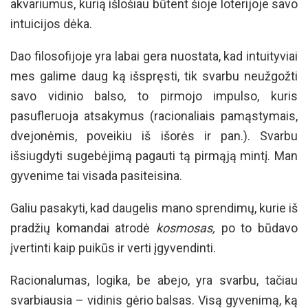
akvariumus, kurią išlošiau būtent šioje loterijoje savo
intuicijos dėka.
Dao filosofijoje yra labai gera nuostata, kad intuityviai
mes galime daug ką išspręsti, tik svarbu neužgožti
savo vidinio balso, to pirmojo impulso, kuris
pasufleruoja atsakymus (racionaliais pamąstymais,
dvejonėmis, poveikiu iš išorės ir pan.). Svarbu
išsiugdyti sugebėjimą pagauti tą pirmąją mintį. Man
gyvenime tai visada pasiteisina.
Galiu pasakyti, kad daugelis mano sprendimų, kurie iš
pradžių komandai atrodė
kosmosas,
po to būdavo
įvertinti kaip puikūs ir verti įgyvendinti.
Racionalumas, logika, be abejo, yra svarbu, tačiau
svarbiausia – vidinis gėrio balsas. Visą gyvenimą, ką