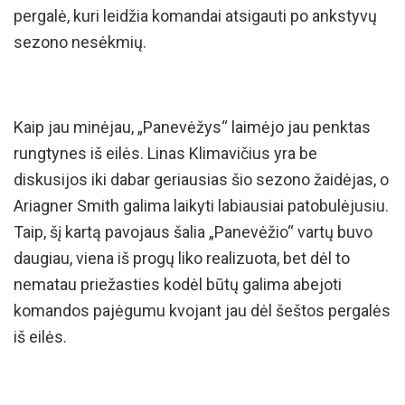
pergalė, kuri leidžia komandai atsigauti po ankstyvų
sezono nesėkmių.
Kaip jau minėjau, „Panevėžys“ laimėjo jau penktas
rungtynes iš eilės. Linas Klimavičius yra be
diskusijos iki dabar geriausias šio sezono žaidėjas, o
Ariagner Smith galima laikyti labiausiai patobulėjusiu.
Taip, šį kartą pavojaus šalia „Panevėžio“ vartų buvo
daugiau, viena iš progų liko realizuota, bet dėl to
nematau priežasties kodėl būtų galima abejoti
komandos pajėgumu kvojant jau dėl šeštos pergalės
iš eilės.