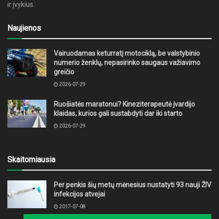
ir įvykius.
Naujienos
Vairuodamas keturratį motociklą, be valstybinio
numerio ženklų, nepasirinko saugaus važiavimo
greičio
2026-07-29
Ruošiatės maratonui? Kineziterapeutė įvardijo
klaidas, kurios gali sustabdyti dar iki starto
2026-07-29
Skaitomiausia
Per penkis šių metų mėnesius nustatyti 93 nauji ŽIV
infekcijos atvejai
2017-07-08