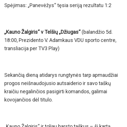
Spėjimas: „Panevėžys“ tęsia seriją rezultatu 1:2
„Kauno Žalgiris“ v Telšių „Džiugas“
(balandžio 5d.
18:00, Prezidento V. Adamkaus VDU sporto centre,
transliacija per TV3 Play)
Sekančią dieną atidarys rungtynės tarp apmaudžiai
progos neišnaudojusio autsaiderio ir savo taškų
kraičiu negalinčios pasigirti komandos, galimai
kovojančios dėl titulo.
„Kauno Žalgiris“ ir toliau barsto taškus – šį kartą