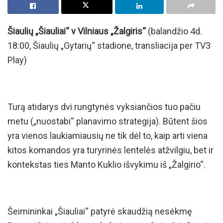
Šiaulių „Šiauliai“ v Vilniaus „Žalgiris“
(balandžio 4d.
18:00, Šiaulių „Gytarių“ stadione, transliacija per TV3
Play)
Turą atidarys dvi rungtynės vyksiančios tuo pačiu
metu („nuostabi“ planavimo strategija). Būtent šios
yra vienos laukiamiausių ne tik dėl to, kaip arti viena
kitos komandos yra turyrinės lentelės atžvilgiu, bet ir
kontekstas ties Manto Kuklio išvykimu iš „Žalgirio“.
Šeimininkai „Šiauliai“ patyrė skaudžią nesėkmę