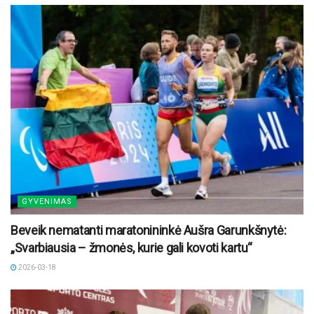
GYVENIMAS
Beveik nematanti maratonininkė Aušra Garunkšnytė:
„Svarbiausia – žmonės, kurie gali kovoti kartu“
2026-03-18