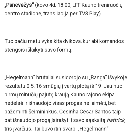
„Panevėžys“
(kovo 4d. 18:00, LFF Kauno treniruočių
centro stadione, transliacija per TV3 Play)
Tuo pačiu metu vyks kita dvikova, kur abi komandos
stengsis išlaikyti savo formą.
„Hegelmann“ brutaliai susidorojo su „Banga“ išvykoje
rezultatu 0:5. 16 smūgių į vartų plotą iš 19! Jau nuo
pirmų minučių pajutę kraują Kauno rajono ekipa
nedelsė ir išnaudojo visas progas ne laimėti, bet
pažeminti šeimininkus. Cesinha Cesar Santos taip
pat išnaudojo progą įsirašyti į savo sąskaitą
hattrick
,
tris įvarčius. Tai buvo itin svarbi „Hegelmann“