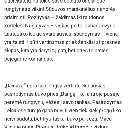
Dubickas, kuris tokio savo debiuto oficialiose
rungtynėse vilkint Sūduvos marškinėlius nenorės
prisiminti. Pozityvas – žaidimas iki raudonos
kortelės. Negatyvas – viskas po to. Dabar Dovydo
Lastausko laukia svarbiausias išbandymas – viena
yra žaisti ir būti vertinamas prieš ženkliai stipresnes
ekipas, kita yra daryti tą patį, bet prieš to paties
pajėgumo komandas.
„Dainavą“ nėra taip lengva vertinti. Geriausias
pasirodymas buvo prieš „Bangą“, kai antroje pusėje
perėmė rungtynių vėžes į savo rankas. Pasirodymas
Telšiuose turėjo gana nuvilti vien tiek kiek progų liko
neišnaudota, bet trys taškai buvo parvežti. Mače
Vilniuje prieš „Riterius“ trūko aštrumo ir viskas