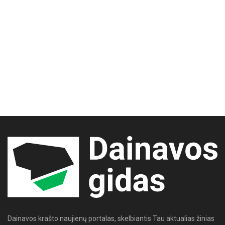
Dainavos krašto naujienų portalas, skelbiantis Tau aktualias žinias