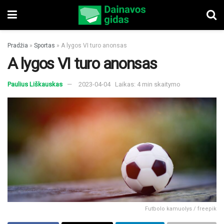
Pradžia
»
Sportas
»
A lygos VI turo anonsas
A lygos VI turo anonsas
Paulius Liškauskas
2023-04-04
Laikas: 4 min skaitymo
Futbolo kamuolys / freepik