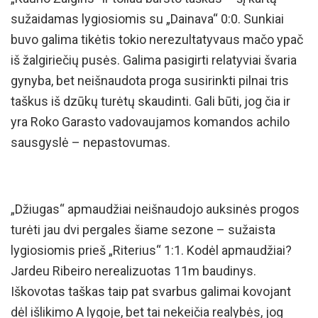
sužaidamas lygiosiomis su „Dainava“ 0:0. Sunkiai
buvo galima tikėtis tokio nerezultatyvaus mačo ypač
iš žalgiriečių pusės. Galima pasigirti relatyviai švaria
gynyba, bet neišnaudota proga susirinkti pilnai tris
taškus iš dzūkų turėtų skaudinti. Gali būti, jog čia ir
yra Roko Garasto vadovaujamos komandos achilo
sausgyslė – nepastovumas.
„Džiugas“ apmaudžiai neišnaudojo auksinės progos
turėti jau dvi pergales šiame sezone – sužaista
lygiosiomis prieš „Riterius“ 1:1. Kodėl apmaudžiai?
Jardeu Ribeiro nerealizuotas 11m baudinys.
Iškovotas taškas taip pat svarbus galimai kovojant
dėl išlikimo A lygoje, bet tai nekeičia realybės, jog