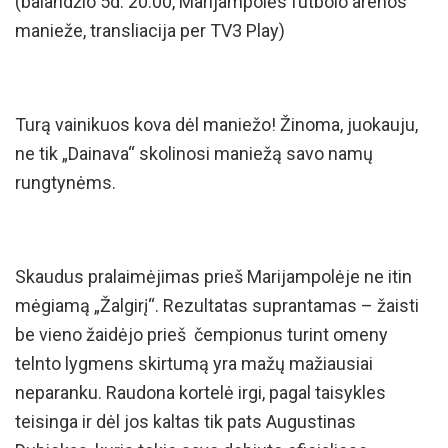
(balandžio 5d. 20:00, Marijampolės futbolo arenos
manieže, transliacija per TV3 Play)
Turą vainikuos kova dėl maniežo! Žinoma, juokauju,
ne tik „Dainava“ skolinosi maniežą savo namų
rungtynėms.
Skaudus pralaimėjimas prieš Marijampolėje ne itin
mėgiamą „Žalgirį“. Rezultatas suprantamas – žaisti
be vieno žaidėjo prieš čempionus turint omeny
telnto lygmens skirtumą yra mažų mažiausiai
neparanku. Raudona kortelė irgi, pagal taisykles
teisinga ir dėl jos kaltas tik pats Augustinas