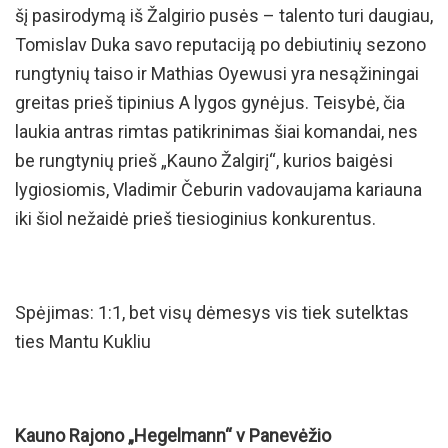
šį pasirodymą iš Žalgirio pusės – talento turi daugiau,
Tomislav Duka savo reputaciją po debiutinių sezono
rungtynių taiso ir Mathias Oyewusi yra nesąžiningai
greitas prieš tipinius A lygos gynėjus. Teisybė, čia
laukia antras rimtas patikrinimas šiai komandai, nes
be rungtynių prieš „Kauno Žalgirį“, kurios baigėsi
lygiosiomis, Vladimir Čeburin vadovaujama kariauna
iki šiol nežaidė prieš tiesioginius konkurentus.
Spėjimas: 1:1, bet visų dėmesys vis tiek sutelktas
ties Mantu Kukliu
Kauno Rajono „Hegelmann“ v Panevėžio