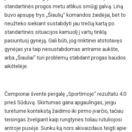
standartinės progos metu atlikus smūgį galvą. Liną
buvo apsupę trys „Šiaulių“ komandos žaidėjai, bet to
neužteko siekiant sustabdyti jau trečią kartą po
standartinės situacijos kamuolį į vartų tinklą
pasiuntusį gynėją. Gali būti, jog rinktinei atstotavęs
gynėjas yra taip nesustabdomas antrame aukšte,
arba „Šiauliai“ turi problemų stabdant progas baudos
aikštelėje.
Čempionai šventė pergalę „Sportimoje“ rezultatu 4:0
prieš Sūduvą. Skirtumas gana apgaulingas, jeigu
turėtume kontekstą žaidimo iki pirmo įvarčio, tačiau
teisingas žvelgiant kaip rungtynės toliau rutuliojosi
antroje pusėje. Sunku ką nors akivaizdaus teigti apie