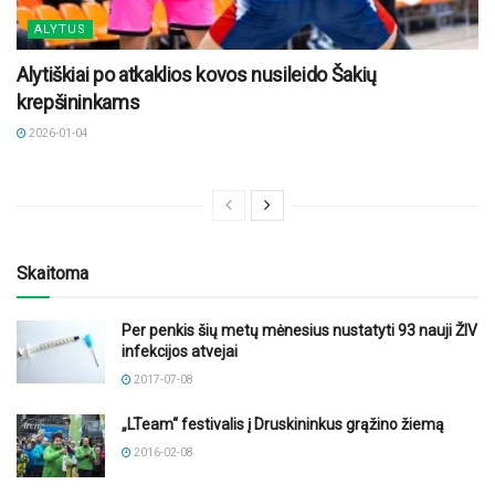
ALYTUS
Alytiškiai po atkaklios kovos nusileido Šakių
krepšininkams
2026-01-04
Skaitoma
Per penkis šių metų mėnesius nustatyti 93 nauji ŽIV
infekcijos atvejai
2017-07-08
„LTeam“ festivalis į Druskininkus grąžino žiemą
2016-02-08