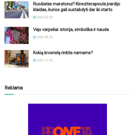
Ruošiatės maratonui? Kineziterapeutė įvardijo
klaidas, kurios gali sustabdyti dar iki starto
2026-07-29
Vėjo varpeliai: istorija, simbolika ir nauda
2024-09-25
Kokią krosnelę rinktis namams?
2021-11-30
Reklama