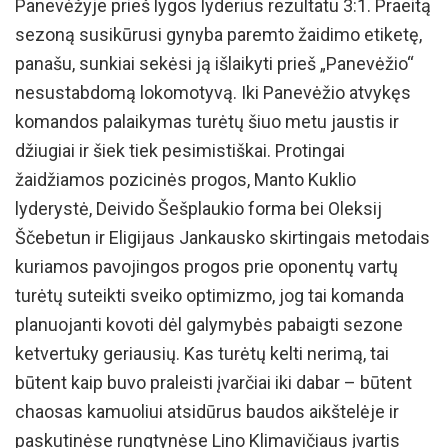
Panevėžyje prieš lygos lyderius rezultatu 3:1. Praeitą
sezoną susikūrusi gynyba paremto žaidimo etiketę,
panašu, sunkiai sekėsi ją išlaikyti prieš „Panevėžio“
nesustabdomą lokomotyvą. Iki Panevėžio atvykęs
komandos palaikymas turėtų šiuo metu jaustis ir
džiugiai ir šiek tiek pesimistiškai. Protingai
žaidžiamos pozicinės progos, Manto Kuklio
lyderystė, Deivido Šešplaukio forma bei Oleksij
Ščebetun ir Eligijaus Jankausko skirtingais metodais
kuriamos pavojingos progos prie oponentų vartų
turėtų suteikti sveiko optimizmo, jog tai komanda
planuojanti kovoti dėl galymybės pabaigti sezone
ketvertuky geriausių. Kas turėtų kelti nerimą, tai
būtent kaip buvo praleisti įvarčiai iki dabar – būtent
chaosas kamuoliui atsidūrus baudos aikštelėje ir
paskutinėse rungtynėse Lino Klimavičiaus įvartis