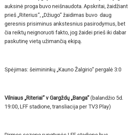
auksinė proga buvo neišnaudota. Apskritai, žaidžiant
prieš „Riterius“, „Džiugo“ žaidimas buvo daug
geresnis prisiminus ankstesnius pasirodymus, bet
čia reiktų neignoruoti fakto, jog žaidei prieš iki dabar
paskutinę vietą užimančią ekipą.
Spėjimas: šeimininkų „Kauno Žalgirio“ pergalė 3:0
Vilniaus „Riteriai“ v Gargždų „Banga“
(balandžio 5d.
19:00, LFF stadione, transliacija per TV3 Play)
Pirmos sezono rungtynės LFF stadione bus