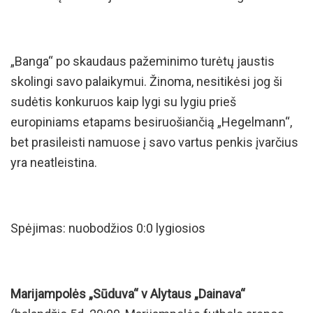
„Banga“ po skaudaus pažeminimo turėtų jaustis
skolingi savo palaikymui. Žinoma, nesitikėsi jog ši
sudėtis konkuruos kaip lygi su lygiu prieš
europiniams etapams besiruošiančią „Hegelmann“,
bet prasileisti namuose į savo vartus penkis įvarčius
yra neatleistina.
Spėjimas: nuobodžios 0:0 lygiosios
Marijampolės „Sūduva“ v Alytaus „Dainava“