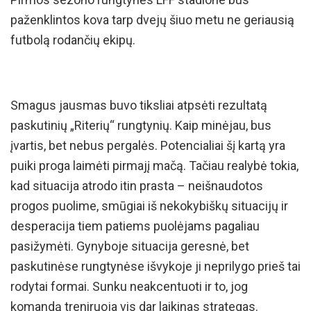
paženklintos kova tarp dvejų šiuo metu ne geriausią
futbolą rodančių ekipų.
Smagus jausmas buvo tiksliai atpsėti rezultatą
paskutinių „Riterių“ rungtynių. Kaip minėjau, bus
įvartis, bet nebus pergalės. Potencialiai šį kartą yra
puiki proga laimėti pirmajį mačą. Tačiau realybė tokia,
kad situacija atrodo itin prasta – neišnaudotos
progos puolime, smūgiai iš nekokybiškų situacijų ir
desperacija tiem patiems puolėjams pagaliau
pasižymėti. Gynyboje situacija geresnė, bet
paskutinėse rungtynėse išvykoje ji neprilygo prieš tai
rodytai formai. Sunku neakcentuoti ir to, jog
komandą treniruoja vis dar laikinas strategas.