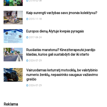
2016-02-08
Kaip surengti varžybas savo įmonės kolektyvui?
2015-11-18
Europos dieną Alytuje kvepės pyragais
2017-04-24
Ruošiatės maratonui? Kineziterapeutė įvardijo
klaidas, kurios gali sustabdyti dar iki starto
2026-07-29
Vairuodamas keturratį motociklą, be valstybinio
numerio ženklų, nepasirinko saugaus važiavimo
greičio
2026-07-29
Reklama