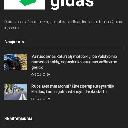
Dainavos krašto naujienų portalas, skelbiantis Tau aktualias žinias
ir įvykius.
Naujienos
Vairuodamas keturratį motociklą, be valstybinio
numerio ženklų, nepasirinko saugaus važiavimo
greičio
2026-07-29
Ruošiatės maratonui? Kineziterapeutė įvardijo
klaidas, kurios gali sustabdyti dar iki starto
2026-07-29
Skaitomiausia