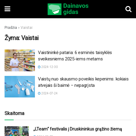
Pradžia
»
Vaistai
Žyma:
Vaistai
Vaistininkė pataria: 6 esminės taisyklės
sveikesniems 2025-iems metams
2024-12-30
Vaistų nuo skausmo poveikis kepenims: kokiais
atvejais ši baimė – nepagrįsta
2024-07-24
Skaitoma
„LTeam“ festivalis į Druskininkus grąžino žiemą