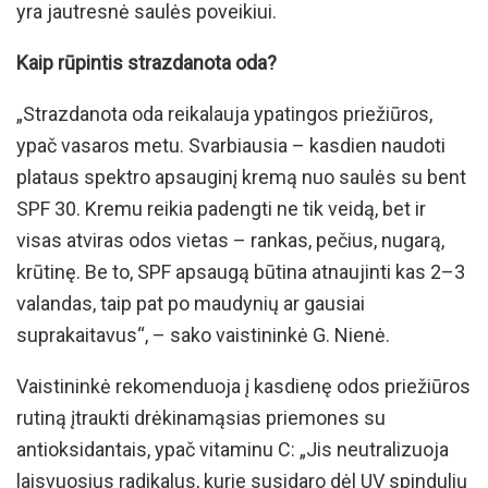
yra jautresnė saulės poveikiui.
Kaip rūpintis strazdanota oda?
„Strazdanota oda reikalauja ypatingos priežiūros,
ypač vasaros metu. Svarbiausia – kasdien naudoti
plataus spektro apsauginį kremą nuo saulės su bent
SPF 30. Kremu reikia padengti ne tik veidą, bet ir
visas atviras odos vietas – rankas, pečius, nugarą,
krūtinę. Be to, SPF apsaugą būtina atnaujinti kas 2–3
valandas, taip pat po maudynių ar gausiai
suprakaitavus“, – sako vaistininkė G. Nienė.
Vaistininkė rekomenduoja į kasdienę odos priežiūros
rutiną įtraukti drėkinamąsias priemones su
antioksidantais, ypač vitaminu C: „Jis neutralizuoja
laisvuosius radikalus, kurie susidaro dėl UV spindulių