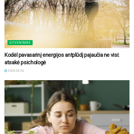
GYVENIMAS
Kodėl pavasarinį energijos antplūdį pajaučia ne visi:
atsakė psichologė
2026-03-26