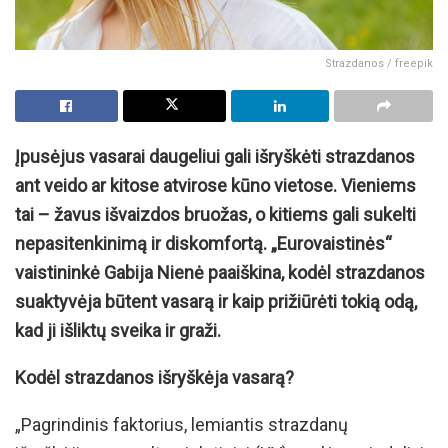
Strazdanos / freepik
Įpusėjus vasarai daugeliui gali išryškėti strazdanos
ant veido ar kitose atvirose kūno vietose. Vieniems
tai – žavus išvaizdos bruožas, o kitiems gali sukelti
nepasitenkinimą ir diskomfortą. „Eurovaistinės“
vaistininkė Gabija Nienė paaiškina, kodėl strazdanos
suaktyvėja būtent vasarą ir kaip prižiūrėti tokią odą,
kad ji išliktų sveika ir graži.
Kodėl strazdanos išryškėja vasarą?
„Pagrindinis faktorius, lemiantis strazdanų