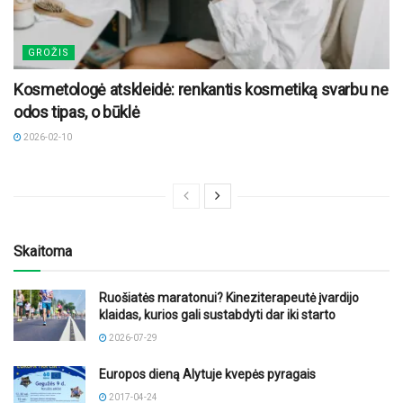
GROŽIS
Kosmetologė atskleidė: renkantis kosmetiką svarbu ne
odos tipas, o būklė
2026-02-10
Skaitoma
Ruošiatės maratonui? Kineziterapeutė įvardijo
klaidas, kurios gali sustabdyti dar iki starto
2026-07-29
Europos dieną Alytuje kvepės pyragais
2017-04-24