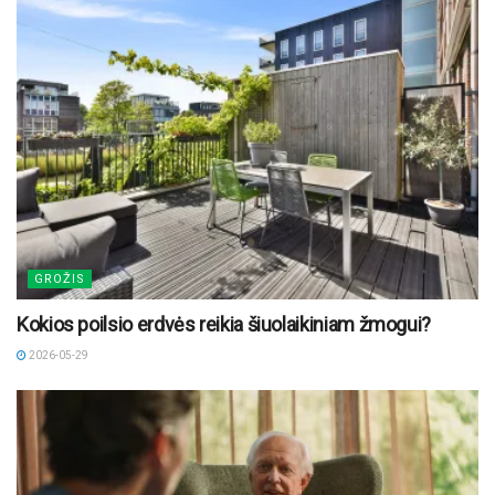
GROŽIS
Kokios poilsio erdvės reikia šiuolaikiniam žmogui?
2026-05-29