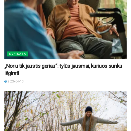
SVEIKATA
„Noriu tik jaustis geriau“: tylūs jausmai, kuriuos sunku
išgirsti
2026-04-10