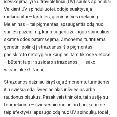
išryškėjimą, yra ultravioletiniai (UV) saulės spinduliai.
Veikiant UV spinduliuotei, odoje suaktyvėja
melanocitai – ląstelės, gaminančios melaniną.
Melaninas – tai pigmentas, apsaugantis odą nuo
saulės pažeidimų, kuris sugeria žalingus spindulius ir
skatina odos patamsėjimą. Žmonėms, turintiems
genetinį polinkį į strazdanas, šis pigmentas
pasiskirsto netolygiai ir kaupiasi tam tikrose vietose
– būtent taip ir susidaro strazdanos“, – sako
vaistininkė G. Nienė.
Strazdanos dažniau išryškėja žmonėms, turintiems
itin šviesią odą, šviesias akis ir šviesius arba
raudonus plaukus. Pasak vaistininkės, tai susiję su
feomelaninu – šviesesniu melanino tipu, kuris ne
taip efektyviai apsaugo odą nuo UV spindulių, todėl ji