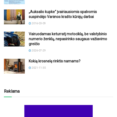
„Auksalio kupke“ įvairiausiomis spalvomis
suspindėjo Varėnos krašto kūrėjų darbai
2016-03-09
Vairuodamas keturratį motociklą, be valstybinio
numerio ženklų, nepasirinko saugaus važiavimo
greičio
2026-07-29
Kokią krosnelę rinktis namams?
2021-11-30
Reklama