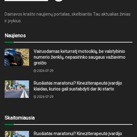
Dainavos krašto naujienų portalas, skelbiantis Tau aktualias žinias
ir įvykius.
Naujienos
Vairuodamas keturratį motociklą, be valstybinio
numerio ženklų, nepasirinko saugaus važiavimo
greičio
2026-07-29
Ruošiatės maratonui? Kineziterapeutė įvardijo
klaidas, kurios gali sustabdyti dar iki starto
2026-07-29
Skaitomiausia
Ruošiatės maratonui? Kineziterapeutė įvardijo