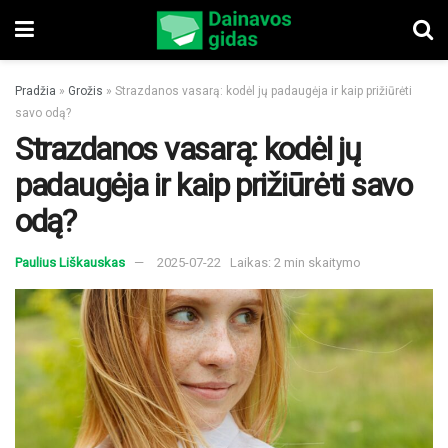
Pradžia
»
Grožis
»
Strazdanos vasarą: kodėl jų padaugėja ir kaip prižiūrėti
savo odą?
Strazdanos vasarą: kodėl jų
padaugėja ir kaip prižiūrėti savo
odą?
Paulius Liškauskas
2025-07-22
Laikas: 2 min skaitymo