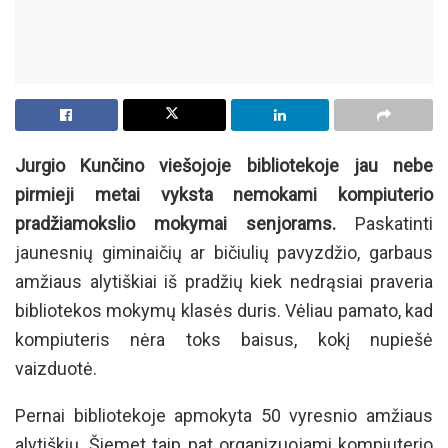
Jurgio Kunčino viešojoje bibliotekoje jau nebe
pirmieji metai vyksta nemokami kompiuterio
pradžiamokslio mokymai senjorams.
Paskatinti
jaunesnių giminaičių ar bičiulių pavyzdžio, garbaus
amžiaus alytiškiai iš pradžių kiek nedrąsiai praveria
bibliotekos mokymų klasės duris. Vėliau pamato, kad
kompiuteris nėra toks baisus, kokį nupiešė
vaizduotė.
Pernai bibliotekoje apmokyta 50 vyresnio amžiaus
alytiškių. Šiemet taip pat organizuojami kompiuterio