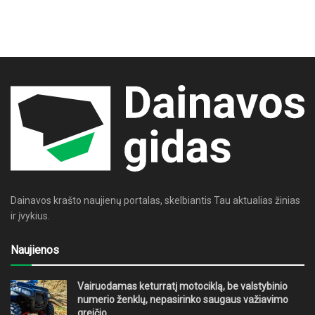
Dainavos krašto naujienų portalas, skelbiantis Tau aktualias žinias
ir įvykius.
Naujienos
Vairuodamas keturratį motociklą, be valstybinio
numerio ženklų, nepasirinko saugaus važiavimo
greičio