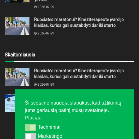
2026-07-29
Ruošiatės maratonui? Kineziterapeutė įvardijo
klaidas, kurios gali sustabdyti dar iki starto
2026-07-29
Skaitomiausia
Ruošiatės maratonui? Kineziterapeutė įvardijo
klaidas, kurios gali sustabdyti dar iki starto
2026-07-29
Europos dieną Alytuje kvepės pyragais
Ši svetainė naudoja slapukus, kad užtikrintų
2017-04-24
jums geriausią patirtį mūsų svetainėje.
Plačiau
Techniniai
Techniniai
Marketingo
Marketingo