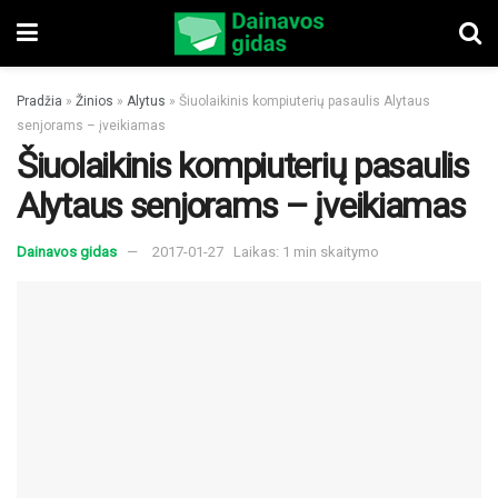
Pradžia
»
Žinios
»
Alytus
»
Šiuolaikinis kompiuterių pasaulis Alytaus
senjorams – įveikiamas
Šiuolaikinis kompiuterių pasaulis
Alytaus senjorams – įveikiamas
Dainavos gidas
2017-01-27
Laikas: 1 min skaitymo