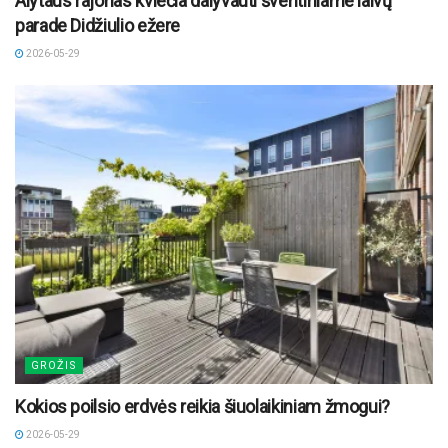
Alytaus rajonas kviečia dalyvauti šventiniame laivų
parade Didžiulio ežere
2026-05-29
GROŽIS
Kokios poilsio erdvės reikia šiuolaikiniam žmogui?
2026-05-29