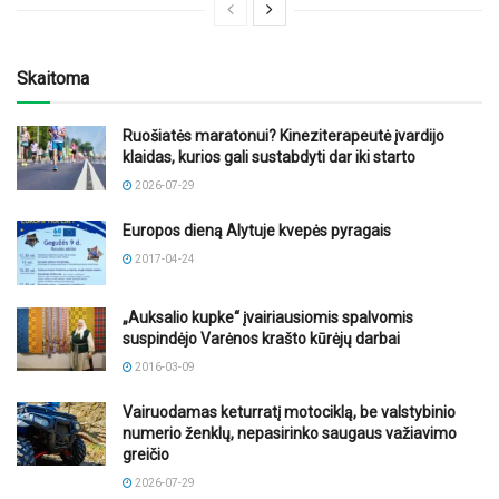
Skaitoma
Ruošiatės maratonui? Kineziterapeutė įvardijo
klaidas, kurios gali sustabdyti dar iki starto
2026-07-29
Europos dieną Alytuje kvepės pyragais
2017-04-24
„Auksalio kupke“ įvairiausiomis spalvomis
suspindėjo Varėnos krašto kūrėjų darbai
2016-03-09
Vairuodamas keturratį motociklą, be valstybinio
numerio ženklų, nepasirinko saugaus važiavimo
greičio
2026-07-29