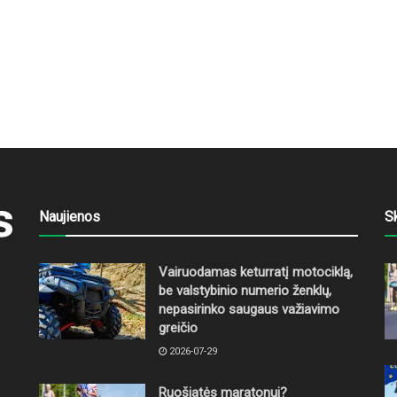
Naujienos
S
Vairuodamas keturratį motociklą,
be valstybinio numerio ženklų,
nepasirinko saugaus važiavimo
greičio
2026-07-29
Ruošiatės maratonui?