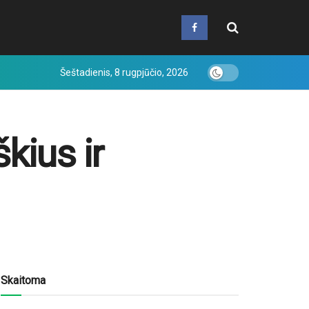
Šeštadienis, 8 rugpjūčio, 2026
škius ir
Skaitoma