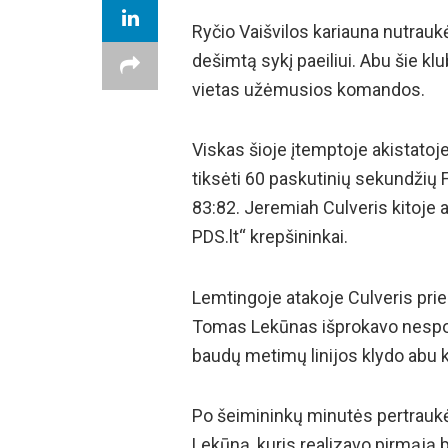
Ryčio Vaišvilos kariauna nutraukė
dešimtą sykį paeiliui. Abu šie kl
vietas užėmusios komandos.
Viskas šioje įtemptoje akistato
tiksėti 60 paskutinių sekundžių 
83:82. Jeremiah Culveris kitoje a
PDS.lt“ krepšininkai.
Lemtingoje atakoje Culveris prie 
Tomas Lekūnas išprokavo nespor
baudų metimų linijos klydo abu k
Po šeimininkų minutės pertraukėl
Lekūną, kuris realizavo pirmąją 