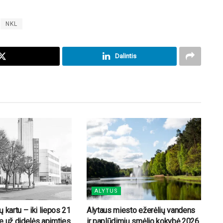
NKL
Dalintis
ALYTUS
 kartu – iki liepos 21
Alytaus miesto ežerėlių vandens
e už didelės apimties
ir paplūdimių smėlio kokybė 2026