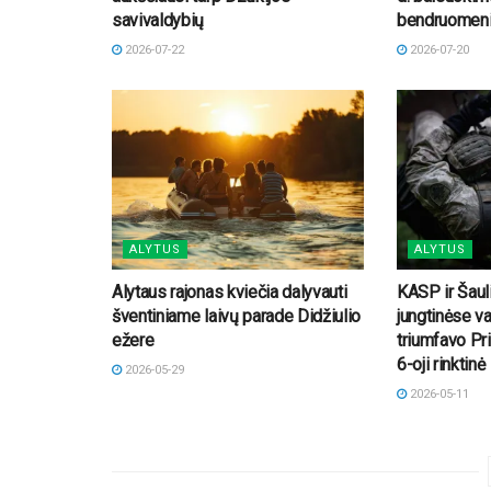
savivaldybių
bendruomeni
2026-07-22
2026-07-20
ALYTUS
ALYTUS
Alytaus rajonas kviečia dalyvauti
KASP ir Šaul
šventiniame laivų parade Didžiulio
jungtinėse v
ežere
triumfavo Pr
6-oji rinktinė
2026-05-29
2026-05-11