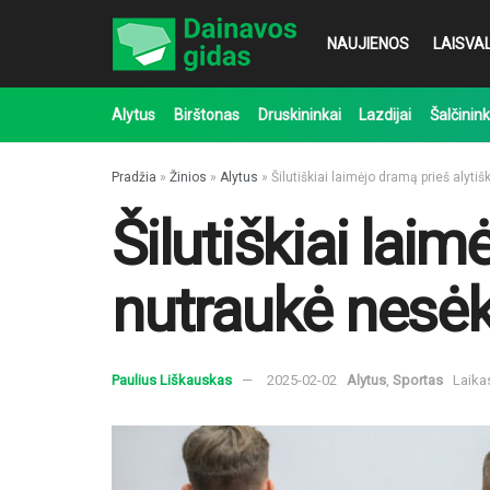
NAUJIENOS
LAISVAL
Alytus
Birštonas
Druskininkai
Lazdijai
Šalčinink
Pradžia
»
Žinios
»
Alytus
»
Šilutiškiai laimėjo dramą prieš alyti
Šilutiškiai laim
nutraukė nesė
Paulius Liškauskas
2025-02-02
Alytus
,
Sportas
Laika