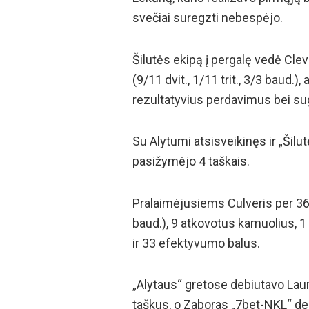
svečiai suregzti nebespėjo.
Šilutės ekipą į pergalę vedė Cle
(9/11 dvit., 1/11 trit., 3/3 baud.)
rezultatyvius perdavimus bei s
Su Alytumi atsisveikinęs ir „Šil
pasižymėjo 4 taškais.
Pralaimėjusiems Culveris per 36 m
baud.), 9 atkovotus kamuolius, 
ir 33 efektyvumo balus.
„Alytaus“ gretose debiutavo Lau
taškus, o Zaboras „7bet-NKL“ deb