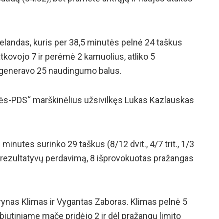
velandas, kuris per 38,5 minutės pelnė 24 taškus
, atkovojo 7 ir perėmė 2 kamuolius, atliko 5
ugeneravo 25 naudingumo balus.
utės-PDS“ marškinėlius užsivilkęs Lukas Kazlauskas
inutes surinko 29 taškus (8/12 dvit., 4/7 trit., 1/3
1 rezultatyvų perdavimą, 8 išprovokuotas pražangas
rynas Klimas ir Vygantas Zaboras. Klimas pelnė 5
iutiniame mače pridėjo 2 ir dėl pražangų limito