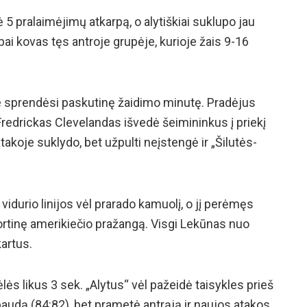
 5 pralaimėjimų atkarpą, o alytiškiai suklupo jau
ubai kovas tęs antroje grupėje, kurioje žais 9-16
je sprendėsi paskutinę žaidimo minutę. Pradėjus
Fredrickas Clevelandas išvedė šeimininkus į priekį
takoje suklydo, bet užpulti neįstengė ir „Šilutės-
vidurio linijos vėl prarado kamuolį, o jį perėmęs
tinę amerikiečio pražangą. Visgi Lekūnas nuo
artus.
ės likus 3 sek. „Alytus“ vėl pažeidė taisykles prieš
baudą (84:82), bet prametė antrąją ir naujos atakos