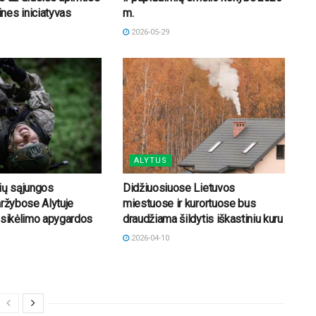
nes iniciatyvas
m.
2026-05-29
ALYTUS
ių sąjungos
Didžiuosiuose Lietuvos
aržybose Alytuje
miestuose ir kurortuose bus
isikėlimo apygardos
draudžiama šildytis iškastiniu kuru
2026-04-10