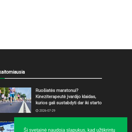
kaitomiausia
Ruošiatės maratonui?
Kineziterapeutė įvardijo klaidas,
kurios gali sustabdyti dar iki starto
2026-07-29
Europos dieną Alytuje kvepės
Ši svetainė naudoja slapukus, kad užtikrintų
pyragais