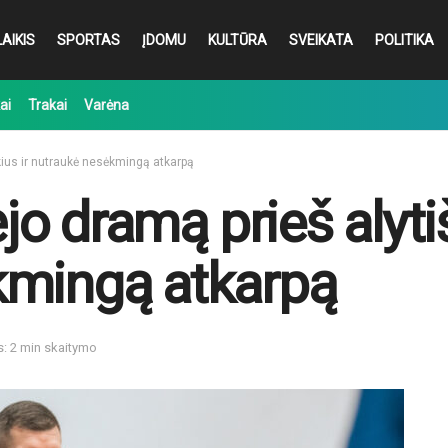
AIKIS
SPORTAS
ĮDOMU
KULTŪRA
SVEIKATA
POLITIKA
ai
Trakai
Varėna
škius ir nutraukė nesėkmingą atkarpą
ėjo dramą prieš alyti
kmingą atkarpą
s: 2 min skaitymo