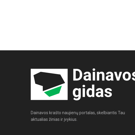
Dainavos krašto naujienų portalas, skelbiantis Tau
aktualias žinias ir įvykius.