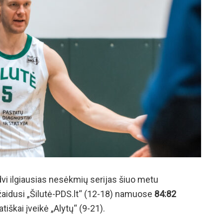
dvi ilgiausias nesėkmių serijas šiuo metu
žaidusi „Šilutė-PDS.lt“ (12-18) namuose
84:82
tiškai įveikė „Alytų“ (9-21).