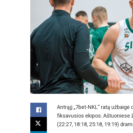
Antrąjį „7bet-NKL“ ratą užbaigė 
fiksavusios ekipos. Aštuoniese 
(22:27, 18:18, 25:18, 19:19) drama