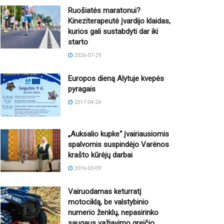
Ruošiatės maratonui?
Kineziterapeutė įvardijo klaidas,
kurios gali sustabdyti dar iki
starto
2026-07-29
Europos dieną Alytuje kvepės
pyragais
2017-04-24
„Auksalio kupke“ įvairiausiomis
spalvomis suspindėjo Varėnos
krašto kūrėjų darbai
2016-03-09
Vairuodamas keturratį
motociklą, be valstybinio
numerio ženklų, nepasirinko
saugaus važiavimo greičio