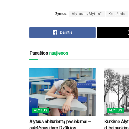
Žymos:
Alytaus „Alytus“
Krepšinis
Dalintis
Panašios
naujienos
ALYTUS
ALYTUS
Alytaus abiturientų pasiekimai –
Kurkime Alytų
aukščiausi tarp Dzūkijos
d. balsuokim