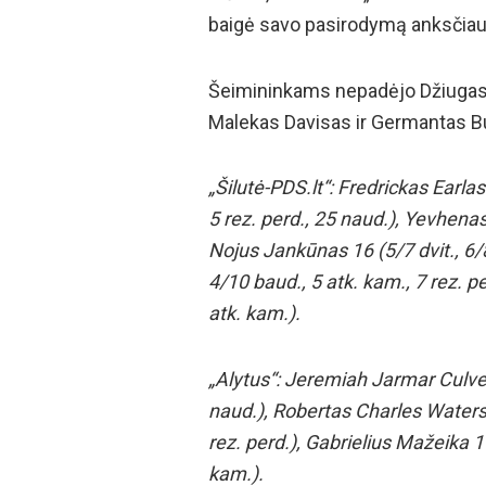
baigė savo pasirodymą anksčiau 
Šeimininkams nepadėjo Džiugas 
Malekas Davisas ir Germantas 
„Šilutė-PDS.lt“: Fredrickas Earlas 
5 rez. perd., 25 naud.), Yevhenas
Nojus Jankūnas 16 (5/7 dvit., 6/
4/10 baud., 5 atk. kam., 7 rez. p
atk. kam.).
„Alytus“: Jeremiah Jarmar Culveris
naud.), Robertas Charles Waters-J
rez. perd.), Gabrielius Mažeika 11 
kam.).