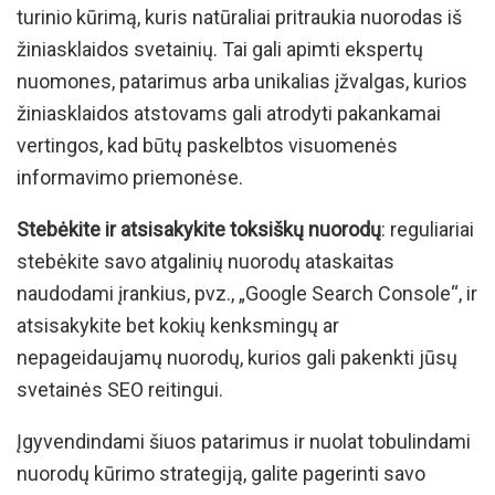
turinio kūrimą, kuris natūraliai pritraukia nuorodas iš
žiniasklaidos svetainių. Tai gali apimti ekspertų
nuomones, patarimus arba unikalias įžvalgas, kurios
žiniasklaidos atstovams gali atrodyti pakankamai
vertingos, kad būtų paskelbtos visuomenės
informavimo priemonėse.
Stebėkite ir atsisakykite toksiškų nuorodų
: reguliariai
stebėkite savo atgalinių nuorodų ataskaitas
naudodami įrankius, pvz., „Google Search Console“, ir
atsisakykite bet kokių kenksmingų ar
nepageidaujamų nuorodų, kurios gali pakenkti jūsų
svetainės SEO reitingui.
Įgyvendindami šiuos patarimus ir nuolat tobulindami
nuorodų kūrimo strategiją, galite pagerinti savo