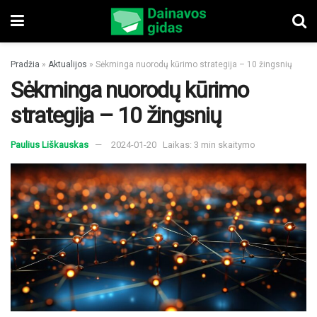
Pradžia
»
Aktualijos
»
Sėkminga nuorodų kūrimo strategija – 10 žingsnių
Sėkminga nuorodų kūrimo
strategija – 10 žingsnių
Paulius Liškauskas
2024-01-20
Laikas: 3 min skaitymo