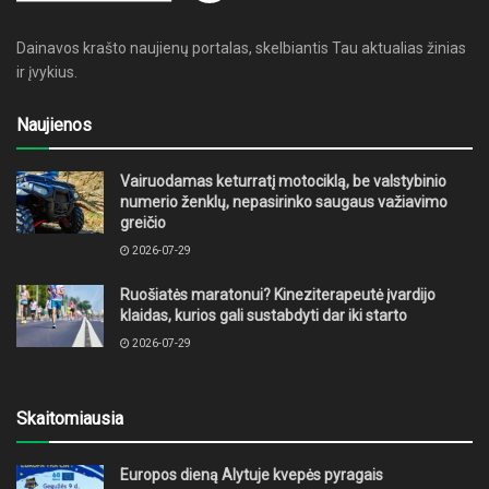
Dainavos krašto naujienų portalas, skelbiantis Tau aktualias žinias
ir įvykius.
Naujienos
Vairuodamas keturratį motociklą, be valstybinio
numerio ženklų, nepasirinko saugaus važiavimo
greičio
2026-07-29
Ruošiatės maratonui? Kineziterapeutė įvardijo
klaidas, kurios gali sustabdyti dar iki starto
2026-07-29
Skaitomiausia
Europos dieną Alytuje kvepės pyragais