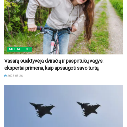
AKTUALIJOS
Vasarą suaktyvėja dviračių ir paspirtukų vagys:
ekspertai primena, kaip apsaugoti savo turtą
2026-05-26