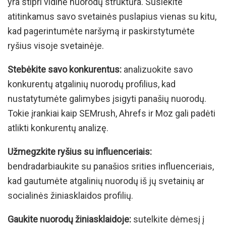
yra stipri vidinė nuorodų struktūra. Susiekite
atitinkamus savo svetainės puslapius vienas su kitu,
kad pagerintumėte naršymą ir paskirstytumėte
ryšius visoje svetainėje.
Stebėkite savo konkurentus:
analizuokite savo
konkurentų atgalinių nuorodų profilius, kad
nustatytumėte galimybes įsigyti panašių nuorodų.
Tokie įrankiai kaip SEMrush, Ahrefs ir Moz gali padėti
atlikti konkurentų analizę.
Užmegzkite ryšius su influenceriais:
bendradarbiaukite su panašios srities influenceriais,
kad gautumėte atgalinių nuorodų iš jų svetainių ar
socialinės žiniasklaidos profilių.
Gaukite nuorodų žiniasklaidoje:
sutelkite dėmesį į