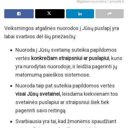
Atgalinės nuorodos / proneta.lt
Veiksmingos atgalinės nuorodos į Jūsų puslapį yra
labai svarbios dėl šių priežasčių:
Nuoroda į Jūsų svetainę suteikia papildomos
vertės
konkrečiam
straipsniui ar puslapiui
, kuris
yra nurodytas nuorodoje, ir leidžia pagerinti jų
matomumą paieškos sistemose.
Nuoroda taip pat suteikia papildomos vertės
visai Jūsų svetainei
, leisdama kiekvienam tos
svetainės puslapiui ar straipsniui šiek tiek
pagerinti savo reitingą.
Svarbiausia yra tai, kad žmonėms spaudžiant