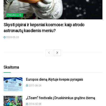
PASAULIS
Skysti pipirai ir kepsniai kosmose: kaip atrodo
astronautų kasdienis meniu?
2026-05-20
Skaitoma
Europos dieną Alytuje kvepės pyragais
2017-04-24
„LTeam“ festivalis į Druskininkus grąžino žiemą
2016-02-08