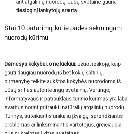
ant atgalinių nuorodų, Jūsų svetainė gauna
tiesioginį lankytojų srautą
.
Štai 10 patarimų, kurie padės sėkmingam
nuorodų kūrimui
Dėmesys kokybei, o ne kiekiui
: užuot ieškoję, kaip
gauti daugiau nuorodų iš bet kokių šaltinių,
pirmenybę teikite aukštos kokybės nuorodoms iš
Jūsų srities autoritetingų svetainių. Vertingo,
informatyvaus ir patrauklaus turinio kūrimas yra labai
svarbus norint pritraukti natūralių atgalinių nuorodų.
Turinys, suteikiantis unikalių įžvalgų, sprendžiantis
problemas ar linksminantis vartotojus, greičiausiai
bus nukreiptas į kitas svetaines.