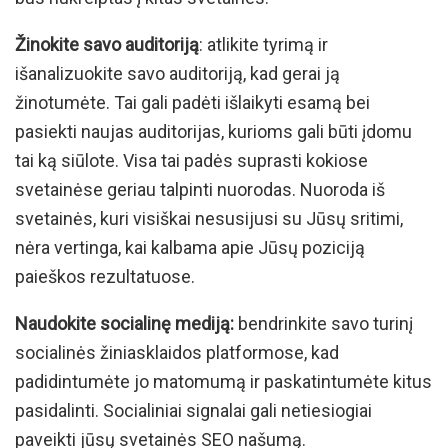
Žinokite savo auditoriją
: atlikite tyrimą ir
išanalizuokite savo auditoriją, kad gerai ją
žinotumėte. Tai gali padėti išlaikyti esamą bei
pasiekti naujas auditorijas, kurioms gali būti įdomu
tai ką siūlote. Visa tai padės suprasti kokiose
svetainėse geriau talpinti nuorodas. Nuoroda iš
svetainės, kuri visiškai nesusijusi su Jūsų sritimi,
nėra vertinga, kai kalbama apie Jūsų poziciją
paieškos rezultatuose.
Naudokite socialinę mediją:
bendrinkite savo turinį
socialinės žiniasklaidos platformose, kad
padidintumėte jo matomumą ir paskatintumėte kitus
pasidalinti. Socialiniai signalai gali netiesiogiai
paveikti jūsų svetainės SEO našumą.