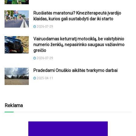
Ruošiatės maratonui? Kineziterapeutė įvardijo
klaidas, kurios gali sustabdyti dar iki starto
2026-07-29
Vairuodamas keturratį motociklą, be valstybinio
numerio ženklų, nepasirinko saugaus važiavimo
greičio
2026-07-29
Pradedami Onuškio aikštės tvarkymo darbai
2025-04-11
Reklama