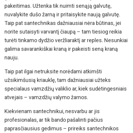
pakeitimas. Užtenka tik nuimti senąją galvutę,
nuvalykite dušo žarną ir pritaisykite naują galvutę.
Taip pat santechnikas dažniausiai nėra būtinas, jei
norite sutaisyti varvantį čiaupą – tam tiesiog reikia
turėti tinkamo dydžio veržliaraktį ar reples. Nesunkiai
galima savarankiškai kraną ir pakeisti seną kraną
nauju.
Taip pat ilgai netruksite norėdami atkimšti
užsikimšusią kriauklę, tam dažniausiai užteks
specialaus vamzdžių valiklio ar, kiek sudėtingesniais
atvejais – vamzdžių valymo žarnos.
Kiekvienam santechnikui, nesvarbu ar jis
profesionalas, ar tik bando pašalinti pačius
paprasčiausius gedimus – prireiks santechnikos