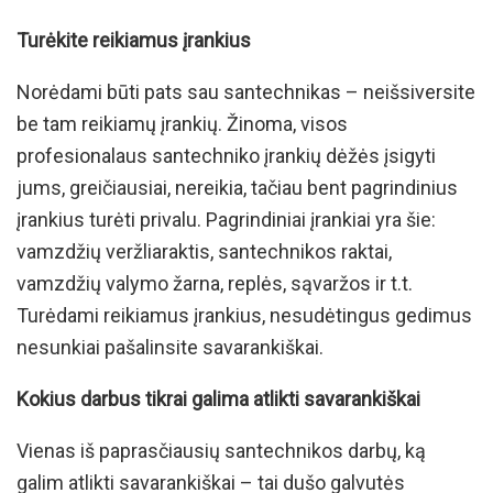
Turėkite reikiamus įrankius
Norėdami būti pats sau santechnikas – neišsiversite
be tam reikiamų įrankių. Žinoma, visos
profesionalaus santechniko įrankių dėžės įsigyti
jums, greičiausiai, nereikia, tačiau bent pagrindinius
įrankius turėti privalu. Pagrindiniai įrankiai yra šie:
vamzdžių veržliaraktis, santechnikos raktai,
vamzdžių valymo žarna, replės, sąvaržos ir t.t.
Turėdami reikiamus įrankius, nesudėtingus gedimus
nesunkiai pašalinsite savarankiškai.
Kokius darbus tikrai galima atlikti savarankiškai
Vienas iš paprasčiausių santechnikos darbų, ką
galim atlikti savarankiškai – tai dušo galvutės