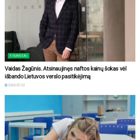
FINANSAI
Vaidas Žagūnis. Atsinaujinęs naftos kainų šokas vėl
išbando Lietuvos verslo pasitikėjimą
2026-07-22