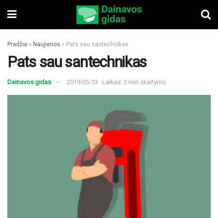
Pradžia
»
Naujienos
»
Pats sau santechnikas
Pats sau santechnikas
Dainavos gidas
2019-05-13
Laikas: 2 min skaitymo