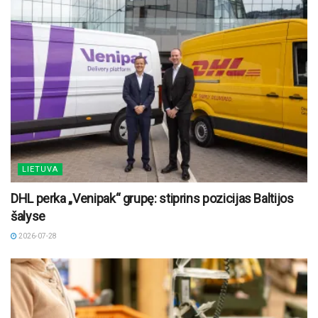
LIETUVA
DHL perka „Venipak“ grupę: stiprins pozicijas Baltijos
šalyse
2026-07-28