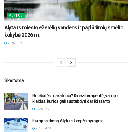
ALYTUS
Alytaus miesto ežerėlių vandens ir paplūdimių smėlio
kokybė 2026 m.
2026-05-29
Skaitoma
Ruošiatės maratonui? Kineziterapeutė įvardijo
klaidas, kurios gali sustabdyti dar iki starto
2026-07-29
Europos dieną Alytuje kvepės pyragais
2017-04-24