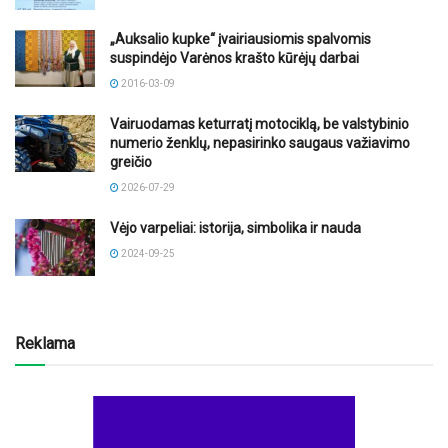
„Auksalio kupke“ įvairiausiomis spalvomis
suspindėjo Varėnos krašto kūrėjų darbai
2016-03-09
Vairuodamas keturratį motociklą, be valstybinio
numerio ženklų, nepasirinko saugaus važiavimo
greičio
2026-07-29
Vėjo varpeliai: istorija, simbolika ir nauda
2024-09-25
Reklama