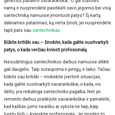
gedimus pašalinti savarankiškai. O gal statotės
namą ir nusprendėte pasitikėti savo jėgomis bei visą
santechniką namuose įmontuoti patys? Šį kartą
dalinamės patarimais, ką verta žinoti, jei nusprendėte
tapti pats sau
santechnikas
.
Būkite kritiški sau – žinokite, kada galite susitvarkyti
patys, o kada verčiau kviesti profesionalą
Nesudėtingus santechnikos darbus namuose atlikti
gali daugelis. Taip sutaupoma ir pinigų, ir laiko. Tačiau
būkite sau kritiški – mokėkite įvertinti situacijas,
kada galite susitvarkyti savarankiškai, o kada, vis
dėlto, yra reikalinga santechniko pagalba. Net jei
remonto darbus pradėjote savarankiškai ir pamatėte,
kad kažkas jums neaišku ar vyksta ne taip, kaip
turėtų būti – kvieskite profesionalą. Jei imsitės to,