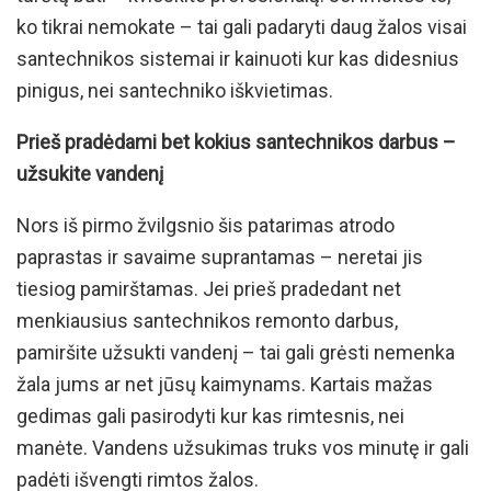
ko tikrai nemokate – tai gali padaryti daug žalos visai
santechnikos sistemai ir kainuoti kur kas didesnius
pinigus, nei santechniko iškvietimas.
Prieš pradėdami bet kokius santechnikos darbus –
užsukite vandenį
Nors iš pirmo žvilgsnio šis patarimas atrodo
paprastas ir savaime suprantamas – neretai jis
tiesiog pamirštamas. Jei prieš pradedant net
menkiausius santechnikos remonto darbus,
pamiršite užsukti vandenį – tai gali grėsti nemenka
žala jums ar net jūsų kaimynams. Kartais mažas
gedimas gali pasirodyti kur kas rimtesnis, nei
manėte. Vandens užsukimas truks vos minutę ir gali
padėti išvengti rimtos žalos.