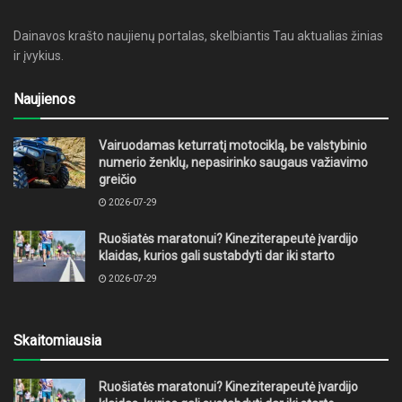
Dainavos krašto naujienų portalas, skelbiantis Tau aktualias žinias
ir įvykius.
Naujienos
Vairuodamas keturratį motociklą, be valstybinio
numerio ženklų, nepasirinko saugaus važiavimo
greičio
2026-07-29
Ruošiatės maratonui? Kineziterapeutė įvardijo
klaidas, kurios gali sustabdyti dar iki starto
2026-07-29
Skaitomiausia
Ruošiatės maratonui? Kineziterapeutė įvardijo