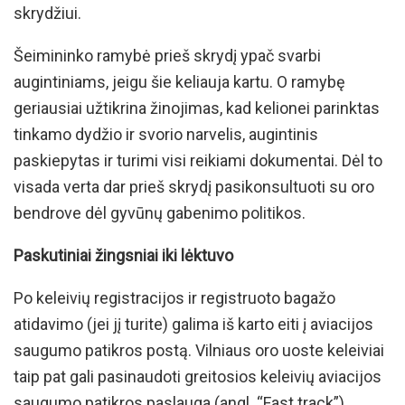
skrydžiui.
Šeimininko ramybė prieš skrydį ypač svarbi
augintiniams, jeigu šie keliauja kartu. O ramybę
geriausiai užtikrina žinojimas, kad kelionei parinktas
tinkamo dydžio ir svorio narvelis, augintinis
paskiepytas ir turimi visi reikiami dokumentai. Dėl to
visada verta dar prieš skrydį pasikonsultuoti su oro
bendrove dėl gyvūnų gabenimo politikos.
Paskutiniai žingsniai iki lėktuvo
Po keleivių registracijos ir registruoto bagažo
atidavimo (jei jį turite) galima iš karto eiti į aviacijos
saugumo patikros postą. Vilniaus oro uoste keleiviai
taip pat gali pasinaudoti greitosios keleivių aviacijos
saugumo patikros paslauga (angl. “Fast track”).