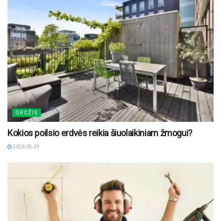
GROŽIS
Kokios poilsio erdvės reikia šiuolaikiniam žmogui?
2026-05-29