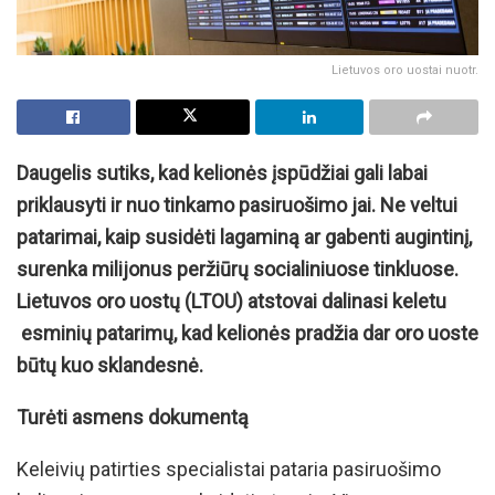
Lietuvos oro uostai nuotr.
Daugelis sutiks, kad kelionės įspūdžiai gali labai
priklausyti ir nuo tinkamo pasiruošimo jai. Ne veltui
patarimai, kaip susidėti lagaminą ar gabenti augintinį,
surenka milijonus peržiūrų socialiniuose tinkluose.
Lietuvos oro uostų (LTOU) atstovai dalinasi keletu
esminių patarimų, kad kelionės pradžia dar oro uoste
būtų kuo sklandesnė.
Turėti asmens dokumentą
Keleivių patirties specialistai pataria pasiruošimo