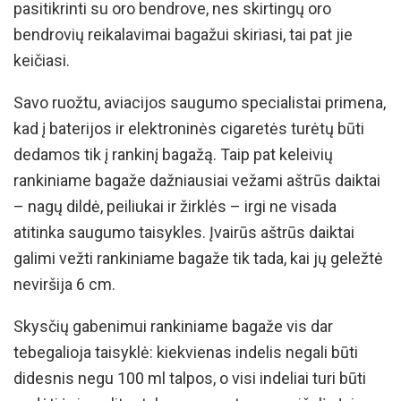
pasitikrinti su oro bendrove, nes skirtingų oro
bendrovių reikalavimai bagažui skiriasi, tai pat jie
keičiasi.
Savo ruožtu, aviacijos saugumo specialistai primena,
kad į baterijos ir elektroninės cigaretės turėtų būti
dedamos tik į rankinį bagažą. Taip pat keleivių
rankiniame bagaže dažniausiai vežami aštrūs daiktai
– nagų dildė, peiliukai ir žirklės – irgi ne visada
atitinka saugumo taisykles. Įvairūs aštrūs daiktai
galimi vežti rankiniame bagaže tik tada, kai jų geležtė
neviršija 6 cm.
Skysčių gabenimui rankiniame bagaže vis dar
tebegalioja taisyklė: kiekvienas indelis negali būti
didesnis negu 100 ml talpos, o visi indeliai turi būti