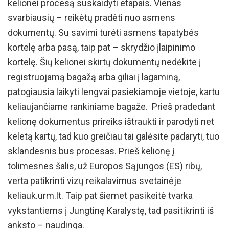
kelionei procesą suskaidyti etapais. Vienas
svarbiausių – reikėtų pradėti nuo asmens
dokumentų. Su savimi turėti asmens tapatybės
kortelę arba pasą, taip pat – skrydžio įlaipinimo
kortelę. Šių kelionei skirtų dokumentų nedėkite į
registruojamą bagažą arba giliai į lagaminą,
patogiausia laikyti lengvai pasiekiamoje vietoje, kartu
keliaujančiame rankiniame bagaže. Prieš pradedant
kelionę dokumentus prireiks ištraukti ir parodyti net
keletą kartų, tad kuo greičiau tai galėsite padaryti, tuo
sklandesnis bus procesas. Prieš kelionę į
tolimesnes šalis, už Europos Sąjungos (ES) ribų,
verta patikrinti vizų reikalavimus svetainėje
keliauk.urm.lt. Taip pat šiemet pasikeitė tvarka
vykstantiems į Jungtinę Karalystę, tad pasitikrinti iš
anksto – naudinga.