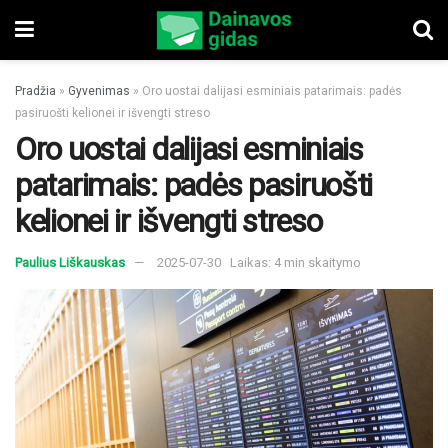
Pradžia
»
Gyvenimas
»
Oro uostai dalijasi esminiais patarimais: padės
pasiruošti kelionei ir išvengti streso
Oro uostai dalijasi esminiais
patarimais: padės pasiruošti
kelionei ir išvengti streso
Paulius Liškauskas
2025-07-30
Laikas: 4 min skaitymo