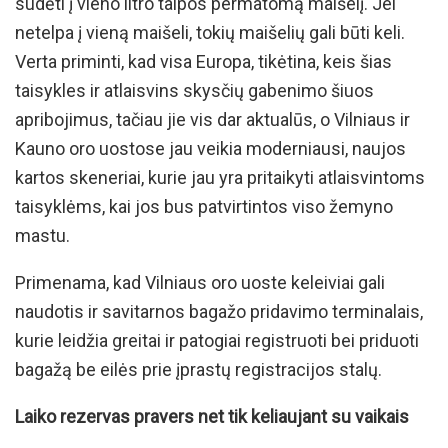
sudėti į vieno litro talpos permatomą maišelį. Jei
netelpa į vieną maišeli, tokių maišelių gali būti keli.
Verta priminti, kad visa Europa, tikėtina, keis šias
taisykles ir atlaisvins skysčių gabenimo šiuos
apribojimus, tačiau jie vis dar aktualūs, o Vilniaus ir
Kauno oro uostose jau veikia moderniausi, naujos
kartos skeneriai, kurie jau yra pritaikyti atlaisvintoms
taisyklėms, kai jos bus patvirtintos viso žemyno
mastu.
Primenama, kad Vilniaus oro uoste keleiviai gali
naudotis ir savitarnos bagažo pridavimo terminalais,
kurie leidžia greitai ir patogiai registruoti bei priduoti
bagažą be eilės prie įprastų registracijos stalų.
Laiko rezervas pravers net tik keliaujant su vaikais