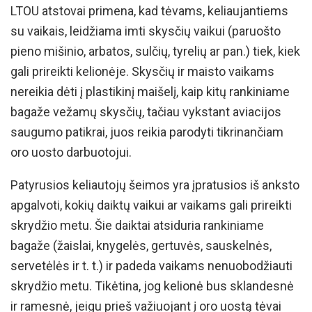
LTOU atstovai primena, kad tėvams, keliaujantiems
su vaikais, leidžiama imti skysčių vaikui (paruošto
pieno mišinio, arbatos, sulčių, tyrelių ar pan.) tiek, kiek
gali prireikti kelionėje. Skysčių ir maisto vaikams
nereikia dėti į plastikinį maišelį, kaip kitų rankiniame
bagaže vežamų skysčių, tačiau vykstant aviacijos
saugumo patikrai, juos reikia parodyti tikrinančiam
oro uosto darbuotojui.
Patyrusios keliautojų šeimos yra įpratusios iš anksto
apgalvoti, kokių daiktų vaikui ar vaikams gali prireikti
skrydžio metu. Šie daiktai atsiduria rankiniame
bagaže (žaislai, knygelės, gertuvės, sauskelnės,
servetėlės ir t. t.) ir padeda vaikams nenuobodžiauti
skrydžio metu. Tikėtina, jog kelionė bus sklandesnė
ir ramesnė, jeigu prieš važiuojant į oro uostą tėvai