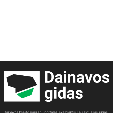
Dainavos krašto naujienų portalas, skelbiantis Tau aktualias žinias