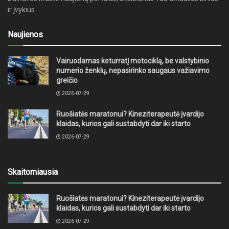
ir įvykius.
Naujienos
Vairuodamas keturratį motociklą, be valstybinio
numerio ženklų, nepasirinko saugaus važiavimo
greičio
2026-07-29
Ruošiatės maratonui? Kineziterapeutė įvardijo
klaidas, kurios gali sustabdyti dar iki starto
2026-07-29
Skaitomiausia
Ruošiatės maratonui? Kineziterapeutė įvardijo
klaidas, kurios gali sustabdyti dar iki starto
2026-07-29