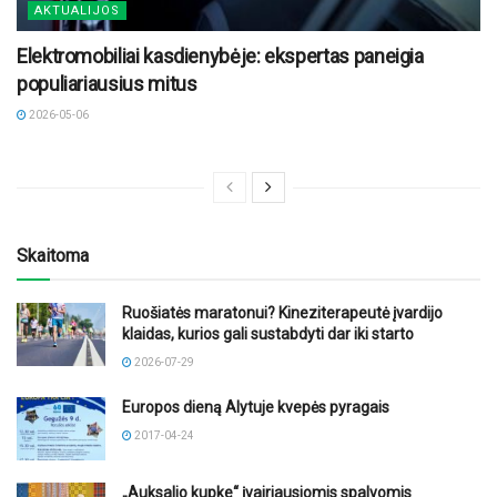
AKTUALIJOS
Elektromobiliai kasdienybėje: ekspertas paneigia
populiariausius mitus
2026-05-06
Skaitoma
Ruošiatės maratonui? Kineziterapeutė įvardijo
klaidas, kurios gali sustabdyti dar iki starto
2026-07-29
Europos dieną Alytuje kvepės pyragais
2017-04-24
„Auksalio kupke“ įvairiausiomis spalvomis