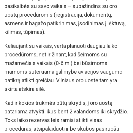
pasikalbės su savo vaikais – supažindins su oro
uostų procedūromis (registracija, dokumentų,
asmens ir bagažo patikrinimas, įsodinimas į lėktuvą,
kilimas, tūpimas).
Keliaujant su vaikais, verta planuoti daugiau laiko
procedūroms, net ir žinant, kad šeimoms su
mažamečiais vaikais (0-6 m.) bei būsimoms
mamoms suteikiama galimybė aviacijos saugumo
patikrą atlikti greičiau. Vilniaus oro uoste tam yra
skirta atskira eilė.
Kad ir kokios trukmės būtų skrydis, į oro uostą
patariama atvykti likus bent 2 valandoms iki skrydžio.
Toks laiko rezervas leis ramiai atlikti visas
procedūras, atsipalaiduoti ir be skubos pasiruošti