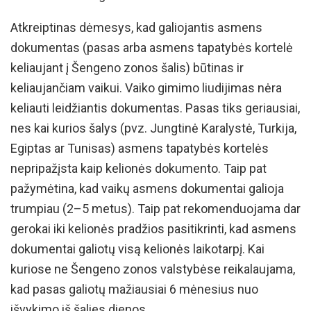
Atkreiptinas dėmesys, kad galiojantis asmens
dokumentas (pasas arba asmens tapatybės kortelė
keliaujant į Šengeno zonos šalis) būtinas ir
keliaujančiam vaikui. Vaiko gimimo liudijimas nėra
keliauti leidžiantis dokumentas. Pasas tiks geriausiai,
nes kai kurios šalys (pvz. Jungtinė Karalystė, Turkija,
Egiptas ar Tunisas) asmens tapatybės kortelės
nepripažįsta kaip kelionės dokumento. Taip pat
pažymėtina, kad vaikų asmens dokumentai galioja
trumpiau (2–5 metus). Taip pat rekomenduojama dar
gerokai iki kelionės pradžios pasitikrinti, kad asmens
dokumentai galiotų visą kelionės laikotarpį. Kai
kuriose ne Šengeno zonos valstybėse reikalaujama,
kad pasas galiotų mažiausiai 6 mėnesius nuo
išvykimo iš šalies dienos.