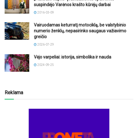
suspindėjo Varėnos krašto kūrėjų darbai
2016-03-09
Vairuodamas keturratį motociklą, be valstybinio
numerio ženklų, nepasirinko saugaus važiavimo
greičio
2026-07-29
Vėjo varpeliai: istorija, simbolika ir nauda
2024-09-25
Reklama