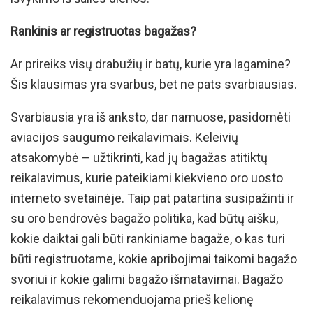
Rankinis ar registruotas bagažas?
Ar prireiks visų drabužių ir batų, kurie yra lagamine?
Šis klausimas yra svarbus, bet ne pats svarbiausias.
Svarbiausia yra iš anksto, dar namuose, pasidomėti
aviacijos saugumo reikalavimais. Keleivių
atsakomybė – užtikrinti, kad jų bagažas atitiktų
reikalavimus, kurie pateikiami kiekvieno oro uosto
interneto svetainėje. Taip pat patartina susipažinti ir
su oro bendrovės bagažo politika, kad būtų aišku,
kokie daiktai gali būti rankiniame bagaže, o kas turi
būti registruotame, kokie apribojimai taikomi bagažo
svoriui ir kokie galimi bagažo išmatavimai. Bagažo
reikalavimus rekomenduojama prieš kelionę